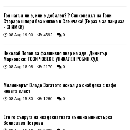
Тоя нагъл ли е, или е дебилен?!? Синковецът на Тони
Стораро шпори без книжка в Слънчака! (Емрах е за пандиза
- СНИМКИ)
08 Aug 19:00
4592
0
Николай Попов за фалшивия пиар на адв. Димитър
Марковски: ТОЗИ ЧОВЕК Е УНИКАЛЕН РОБИН ХУД
08 Aug 18:08
2170
0
Милионерът Владо Загатото искал да снабдява с кафе
новата власт
08 Aug 15:30
1260
0
Ето го съпруга на неадекватната външна министърка
Велислава Петрова