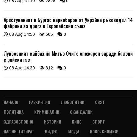
08 Aug 15:10
2828
0
Арестуваният в Бургас наркобарон от Украйна ръководел 14
фабрики за дрога в Европейския съюз
08 Aug 14:50
665
0
Луксозният майбах на Митьо Очите опожарен заради балони
с райски газ
08 Aug 14:30
812
0
НАЧАЛО
РАЗКРИТИЯ
ЛЮБОПИТНИ
СВЯТ
ПОЛИТИКА
КРИМИНАЛНИ
СКАНДАЛНИ
ЗДРАВОСЛОВНО
ИСТОРИЯ
КИНО
СПОРТ
НАС НИ ЦИТИРАТ
ВИДЕО
МОДА
НОВО: СНИМКИ!