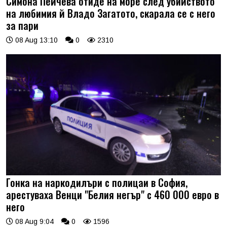
Симона Пейчева отиде на море след убийството
на любимия й Владо Загатото, скарала се с него
за пари
08 Aug 13:10
0
2310
Гонка на наркодилъри с полицаи в София,
арестуваха Венци "Белия негър" с 460 000 евро в
него
08 Aug 9:04
0
1596