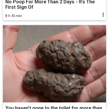
No Poop For More Than 2 Days - It's The
First Sign Of
8 h 45 min
You haven’t gone to the toilet for more than