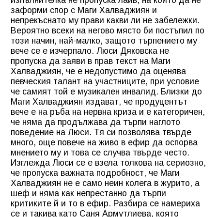
заформи спор с Маги Халваджиян и
непрекъснато му прави какви ли не забележки.
Вероятно всеки на негово място би постъпил по
този начин, най-малко, защото търпението му
вече се е изчерпало. Люси Дяковска не
пропуска да заяви в прав текст на Маги
Халваджиян, че е недопустимо да оценява
певческия талант на участниците, при условие
че самият той е музикален инвалид. Близки до
Маги Халваджиян издават, че продуцентът
вече е на ръба на нервна криза и е категоричен,
че няма да продължава да търпи наглото
поведение на Люси. Тя си позволява твърде
много, още повече на живо в ефир да оспорва
мнението му и това се случва твърде често.
Изглежда Люси се е взела толкова на сериозно,
че пропуска важната подробност, че Маги
Халваджиян не е само неин колега в журито, а
шеф и няма как непрестанно да търпи
критиките й и то в ефир. Разбира се намериха
се и такива като Саня Армутлиева, която