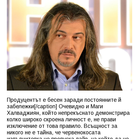
Продуцентът е бесен заради постоянните й
забележки[/caption] Очевидно и Маги
Халваджиян, който непрекъснато демонстрира
колко широко скроена личност е, не прави
изключение от това правило. Всъщност за
никого не е тайна, че червенокосата
изпълнителка не пропуска лайв, на който да не