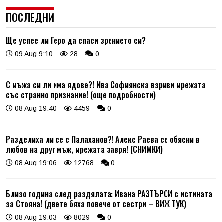
ПОСЛЕДНИ
Ще успее ли Геро да спаси зрението си?
09 Aug 9:10
28
0
С мъжа си ли има ядове?! Ива Софиянска взриви мрежата
със странно признание! (още подробности)
08 Aug 19:40
4459
0
Разделиха ли се с Палаханов?! Алекс Раева се обясни в
любов на друг мъж, мрежата завря! (СНИМКИ)
08 Aug 19:06
12768
0
Близо година след раздялата: Ивана РАЗТЪРСИ с истината
за Стояна! (двете бяха повече от сестри – ВИЖ ТУК)
08 Aug 19:03
8029
0