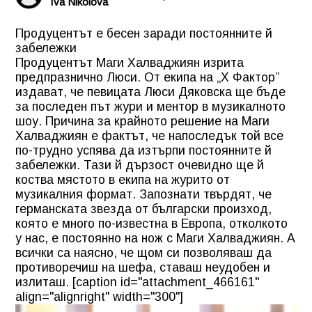
Iva Nikolova
Продуцентът е бесен заради постоянните й
забележки
Продуцентът
Маги Халваджиян
изрита
предпразнично Люси. От екипа на „Х Фактор”
издават, че певицата
Люси Дяковска
ще бъде
за последен път жури и ментор в музикалното
шоу. Причина за крайното решение на Маги
Халваджиян е фактът, че напоследък той все
по-трудно успява да изтърпи постоянните й
забележки. Тази й дързост очевидно ще й
коства мястото в екипа на журито от
музикалния формат. Запознати твърдят, че
германската звезда от български произход,
която е много по-известна в Европа, отколкото
у нас, е постоянно на нож с Маги Халваджиян. А
всички са наясно, че щом си позволяваш да
противоречиш на шефа, ставаш неудобен и
излиташ. [caption id="attachment_466161"
align="alignright" width="300"]