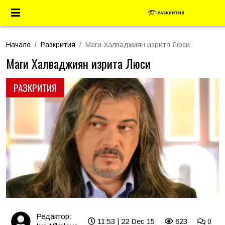
Начало
Разкрития
Маги Халваджиян изрита Люси
Маги Халваджиян изрита Люси
РАЗКРИТИЯ
Редактор:
11:53 | 22 Dec 15
623
0