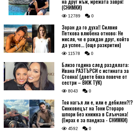
на друг мъж, мрежата завря!
(СНИМКИ)
12789
0
Зоран да го духа!! Силвия
Петкова влюбена отново: Не
мисля, че е раждан друг, който
да успее... (още разкрития)
11578
0
Близо година след раздялата:
Ивана РАЗТЪРСИ с истината за
Стояна! (двете бяха повече от
сестри – ВИЖ ТУК)
8043
0
Тоя нагъл ли е, или е дебилен?!?
Синковецът на Тони Стораро
шпори без книжка в Слънчака!
(Емрах е за пандиза - СНИМКИ)
4592
0