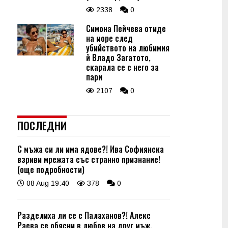
2338
0
Симона Пейчева отиде
на море след
убийството на любимия
й Владо Загатото,
скарала се с него за
пари
2107
0
ПОСЛЕДНИ
С мъжа си ли има ядове?! Ива Софиянска
взриви мрежата със странно признание!
(още подробности)
08 Aug 19:40
378
0
Разделиха ли се с Палаханов?! Алекс
Раева се обясни в любов на друг мъж,