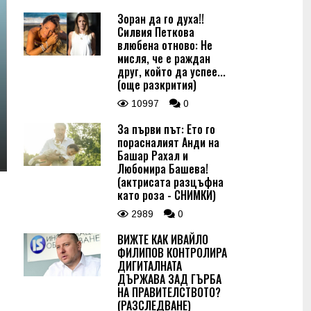
Зоран да го духа!!
Силвия Петкова
влюбена отново: Не
мисля, че е раждан
друг, който да успее...
(още разкрития)
10997
0
За първи път: Ето го
порасналият Анди на
Башар Рахал и
Любомира Башева!
(актрисата разцъфна
като роза - СНИМКИ)
2989
0
ВИЖТЕ КАК ИВАЙЛО
ФИЛИПОВ КОНТРОЛИРА
ДИГИТАЛНАТА
ДЪРЖАВА ЗАД ГЪРБА
НА ПРАВИТЕЛСТВОТО?
(РАЗСЛЕДВАНЕ)