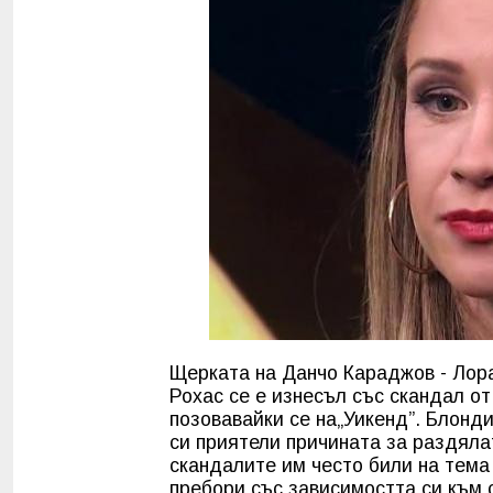
Щерката на Данчо Караджов - Лор
Рохас се е изнесъл със скандал о
позовавайки се на„Уикенд”. Блонди
си приятели причината за раздяла
скандалите им често били на тема 
пребори със зависимостта си към 