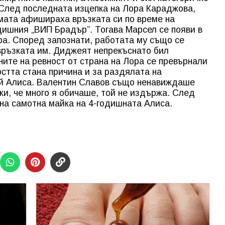
 След последната изцепка на Лора Караджова,
мата афишираха връзката си по време на
дишния „ВИП Брадър”. Тогава Марсел се появи в
ора. Според запознати, работата му също се
връзката им. Диджеят непрекъснато бил
ните на ревност от страна на Лора се превърнали
остта стана причина и за раздялата на
й Алиса. Валентин Славов също ненавиждаше
ки, че много я обичаше, той не издържа. След
на самотна майка на 4-годишната Алиса.