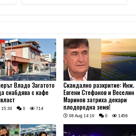
ерът Владо Загатото
Скандално разкритие: Инж.
да снабдява с кафе
Евгени Стефанов и Веселин
 власт
Маринов затриха декари
плодородна земя!
 15:30
0
714
08 Aug 14:10
0
1456