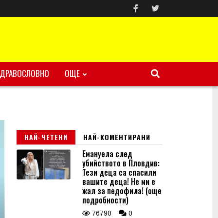
ЗДРАВОСЛОВНО
ОЩЕ
НАЙ-ЧЕТЕНИ
НАЙ-КОМЕНТИРАНИ
Емануела след
убийството в Пловдив:
Тези деца са спасили
вашите деца! Не ми е
жал за педофила! (още
подробности)
76790
0