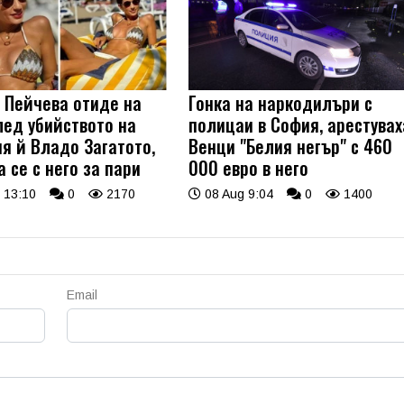
 Пейчева отиде на
Гонка на наркодилъри с
лед убийството на
полицаи в София, арестувах
я й Владо Загатото,
Венци "Белия негър" с 460
 се с него за пари
000 евро в него
 13:10
0
2170
08 Aug 9:04
0
1400
Email