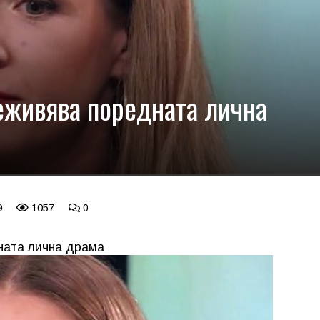
еживява поредната лична
9
1057
0
ната лична драма