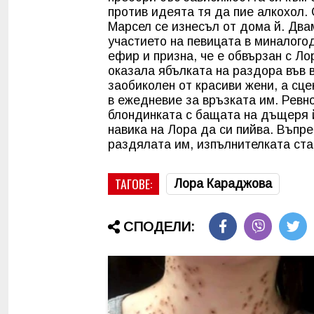
против идеята тя да пие алкохол.
Марсел се изнесъл от дома й. Два
участието на певицата в миналого
ефир и призна, че е обвързан с Л
оказала ябълката на раздора във 
заобиколен от красиви жени, а сце
в ежедневие за връзката им. Ревн
блондинката с бащата на дъщеря 
навика на Лора да си пийва. Въпре
раздялата им, изпълнителката ста
ТАГОВЕ:
Лора Караджова
СПОДЕЛИ: