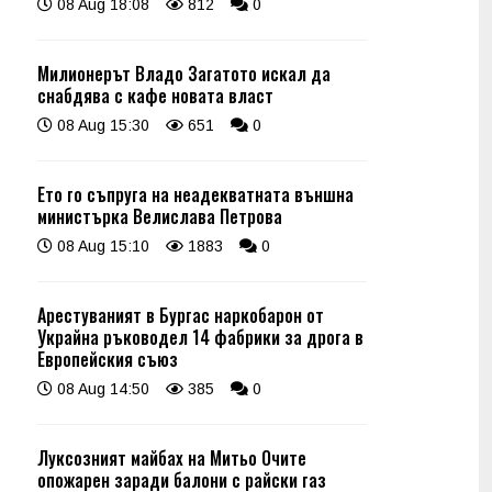
08 Aug 18:08
812
0
Милионерът Владо Загатото искал да
снабдява с кафе новата власт
08 Aug 15:30
651
0
Ето го съпруга на неадекватната външна
министърка Велислава Петрова
08 Aug 15:10
1883
0
Арестуваният в Бургас наркобарон от
Украйна ръководел 14 фабрики за дрога в
Европейския съюз
08 Aug 14:50
385
0
Луксозният майбах на Митьо Очите
опожарен заради балони с райски газ