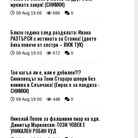
мрежата завря! (СНИМКИ)
08 Aug 19:06
686
0
Близо година след раздялата: Ивана
РАЗТЪРСИ с истината за Стояна! (двете
бяха повече от сестри – ВИЖ ТУК)
08 Aug 19:03
672
0
Тоя нагъл ли е, или е дебилен?!?
Синковецът на Тони Стораро шпори без
книжка в Слънчака! (Емрах е за пандиза -
СНИМКИ)
08 Aug 19:00
448
0
Николай Попов за фалшивия пиар на адв.
Димитър Марковски: ТОЗИ ЧОВЕК Е
УНИКАЛЕН РОБИН ХУД