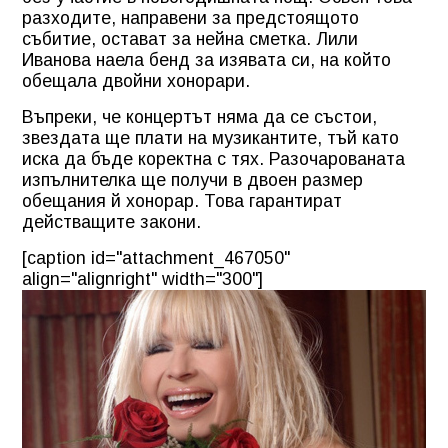
разходите, направени за предстоящото
събитие, остават за нейна сметка. Лили
Иванова наела бенд за изявата си, на който
обещала двойни хонорари.
Въпреки, че концертът няма да се състои,
звездата ще плати на музикантите, тъй като
иска да бъде коректна с тях. Разочарованата
изпълнителка ще получи в двоен размер
обещания й хонорар. Това гарантират
действащите закони.
[caption id="attachment_467050"
align="alignright" width="300"]