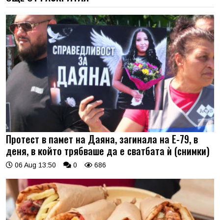
Протест в памет на Даяна, загинала на Е-79, в
деня, в който трябваше да е сватбата ѝ (снимки)
06 Aug 13:50
0
686