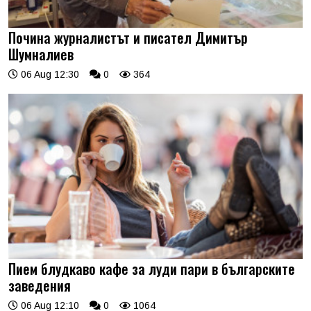
Почина журналистът и писател Димитър
Шумналиев
06 Aug 12:30
0
364
Пием блудкаво кафе за луди пари в българските
заведения
06 Aug 12:10
0
1064