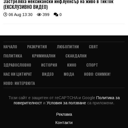
Застреляха мексикански инфлуенсър на живо в ТикТок
(ЕКСКЛУЗИВНО ВИДЕО)
06 Aug 13:30
399
0
НАЧАЛО
РАЗКРИТИЯ
ЛЮБОПИТНИ
СВЯТ
ПОЛИТИКА
КРИМИНАЛНИ
СКАНДАЛНИ
ЗДРАВОСЛОВНО
ИСТОРИЯ
КИНО
СПОРТ
НАС НИ ЦИТИРАТ
ВИДЕО
МОДА
НОВО: СНИМКИ!
НОВО: ИНТЕРВЮТА
Този сайт е защитен от reCAPTCHA и Google
Политика за
поверителност
и
Условия за ползване
са приложени.
Реклама
Контакти