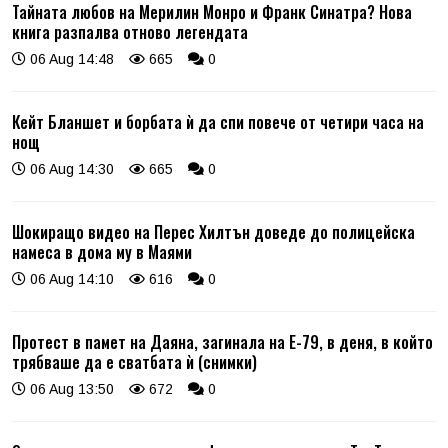
Тайната любов на Мерилин Монро и Франк Синатра? Нова
книга разпалва отново легендата
06 Aug 14:48
665
0
Кейт Бланшет и борбата ѝ да спи повече от четири часа на
нощ
06 Aug 14:30
665
0
Шокиращо видео на Перес Хилтън доведе до полицейска
намеса в дома му в Маями
06 Aug 14:10
616
0
Протест в памет на Даяна, загинала на Е-79, в деня, в който
трябваше да е сватбата ѝ (снимки)
06 Aug 13:50
672
0