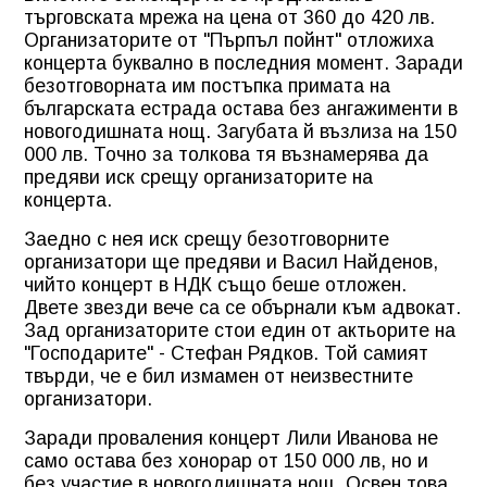
търговската мрежа на цена от 360 до 420 лв.
Организаторите от "Пърпъл пойнт" отложиха
концерта буквално в последния момент. Заради
безотговорната им постъпка примата на
българската естрада остава без ангажименти в
новогодишната нощ. Загубата й възлиза на 150
000 лв. Точно за толкова тя възнамерява да
предяви иск срещу организаторите на
концерта.
Заедно с нея иск срещу безотговорните
организатори ще предяви и Васил Найденов,
чийто концерт в НДК също беше отложен.
Двете звезди вече са се обърнали към адвокат.
Зад организаторите стои един от актьорите на
"Господарите" - Стефан Рядков. Той самият
твърди, че е бил измамен от неизвестните
организатори.
Заради проваления концерт Лили Иванова не
само остава без хонорар от 150 000 лв, но и
без участие в новогодишната нощ. Освен това