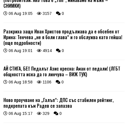
(Потребители: Ако това е „топ“, минаваме на мъже –
СНИМКИ)
06 Aug 19:05
3157
0
Разкриха защо Иван Христов продължава да е обсебен от
Ирина: Тенчева „не я боли глава“ и го обслужва като гейша!
(още подробности)
06 Aug 19:01
4914
0
АЙ СТИГА, БЕ!! Педалът Азис кресна: Аман от педали! (ЛГБТ
общността иска да го линчува – ВИЖ ТУК)
06 Aug 18:58
1106
0
Ново проучване на „Галъп“: ДПС със стабилен рейтинг,
подкрепата към Радев се запазва
06 Aug 15:17
329
0