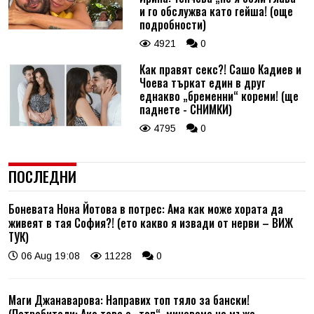
и го обслужва като гейша! (още
подробности)
4921
0
Как правят секс?! Сашо Кадиев и
Чоева търкат един в друг
еднакво „бременни“ кореми! (ще
паднете - СНИМКИ)
4795
0
ПОСЛЕДНИ
Боневата Нона Йотова в потрес: Ама как може хората да
живеят в тая София?! (ето какво я извади от нерви – ВИЖ
ТУК)
06 Aug 19:08
11228
0
Маги Джанаварова: Направих топ тяло за бански!