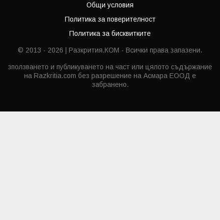
Общи условия
Политика за поверителност
Политика за бисквитките
© 2013 - 2026 | Разкрития.КОМ - Всички права запазени.
зползването и публикуването на част или цялото съдържание
на Razkritia.com без разрешение на Асмара ЕООД е
забранено.