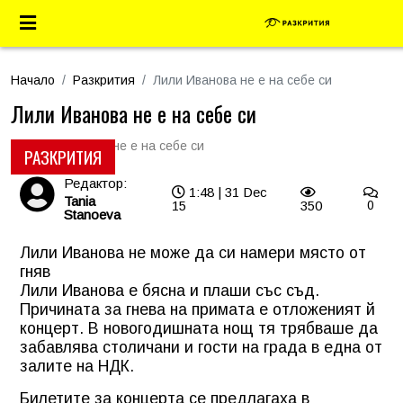
Начало
Разкрития
Лили Иванова не е на себе си
Лили Иванова не е на себе си
РАЗКРИТИЯ
Редактор:
1:48 | 31 Dec
Tania
15
350
0
Stanoeva
Лили Иванова не може да си намери място от
гняв
Лили Иванова
е бясна и плаши със съд.
Причината за гнева на примата е отложеният й
концерт. В новогодишната нощ тя трябваше да
забавлява столичани и гости на града в една от
залите на НДК.
Билетите за концерта се предлагаха в