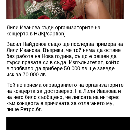
Лили Иванова съди организаторите на
концерта в НДК[/caption]
Васил Найденов също ще последва примера на
Лили Иванова. Въпреки, че той няма да остане
без работа на Нова година, също е решен да
търси правата си в съда. Изпълнителят, който
е трябвало да прибере 50 000 лв ще заведе
иск за 70 000 лв.
Той не приема оправданието на организаторите
на концерта за достоверно. На Лили Иванова и
на него било съобщено, че липсата на интерес
към концерта е причината за отлагането му,
пише Ретро.бг.