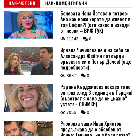
НАЙ-ЧЕТЕНИ
НАЙ-КОМЕНТИРАНИ
Боневата Нона Йотова в потрес:
Ама как може хората да живеят в
тая София?! (ето какво я извади
от нерви – ВИЖ ТУК)
11242
0
Ирмена Чичикова не е на себе си:
Александра Фейгин потвърди
връзката си с Петър Дочев! (още
подробности)
8687
0
Радина Кърджилова показа тяло
за грях след 3 седмици в Гърция!
(съветват я само да си „махне“
устата - СНИМКИ)
7056
0
Разкриха защо Иван Христов
продължава да е обсебен от
Ирина: Тенчева „не я боли глава“