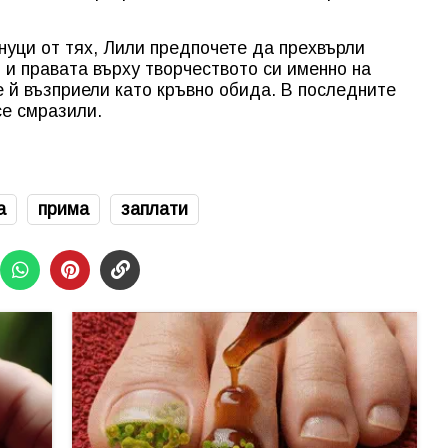
нуци от тях, Лили предпочете да прехвърли
 и правата върху творчеството си именно на
 й възприели като кръвно обида. В последните
се смразили.
а
прима
заплати