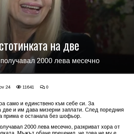
стотинката на две
 получавал 2000 лева месечно
ov 24
11641
0
ра само и единствено към себе си. За
а две и им дава мизерни заплати. След поредния
а прима е останала без шофьор.
олучавал 2000 лева месечно, разкриват хора от
лката. Мъжът обаче преценил, че това не му е