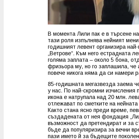
В момента Лили пак е в търсене на
тази роля изпълнява нейният мени
годишният левент организира най-
„Ветрове“. Към него естрадната ле
голяма заплата – около 5 бона, о
фризьора му, но го заплашила, че 
повече никога няма да си намери р
85-годишната мегазвезда заема че
у нас. По най-скромни изчисления
икона е натрупала над 20 млн. лев
отлежават по сметките на нейната
Както стана ясно преди време, пев
създадената от нея фондация „Ли
възможност да претендират и за с
бъде да популяризира за вечни вр
пази името й за бъдещите поколен