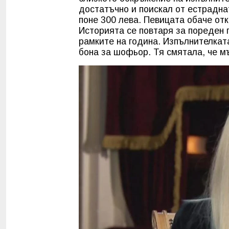
достатъчно и поискал от естрадна
поне 300 лева. Певицата обаче от
Историята се повтаря за пореден 
рамките на година. Изпълнителката
бона за шофьор. Тя смятала, че м