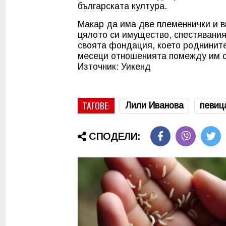
българската култура.
Макар да има две племеннички и в
цялото си имущество, спестявания
своята фондация, което роднините
месеци отношенията помежду им 
Източник: Уикенд
ТАГОВЕ:
Лили Иванова
певиц
СПОДЕЛИ: