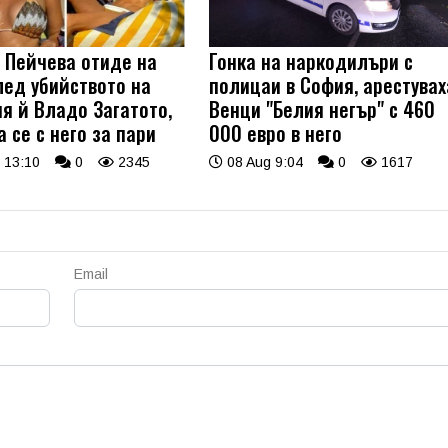
 Пейчева отиде на
Гонка на наркодилъри с
лед убийството на
полицаи в София, арестувах
я й Владо Загатото,
Венци "Белия негър" с 460
 се с него за пари
000 евро в него
 13:10
0
2345
08 Aug 9:04
0
1617
Email