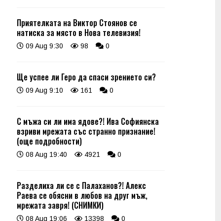
Приятелката на Виктор Стоянов се
натиска за място в Нова телевизия!
09 Aug 9:30
98
0
Ще успее ли Геро да спаси зрението си?
09 Aug 9:10
161
0
С мъжа си ли има ядове?! Ива Софиянска
взриви мрежата със странно признание!
(още подробности)
08 Aug 19:40
4921
0
Разделиха ли се с Палаханов?! Алекс
Раева се обясни в любов на друг мъж,
мрежата завря! (СНИМКИ)
08 Aug 19:06
13398
0