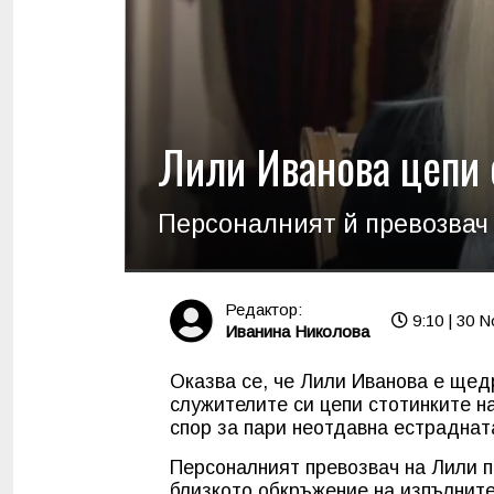
Лили Иванова цепи 
Персоналният й превозвач
Редактор:
9:10 | 30 N
Иванина Николова
Оказва се, че Лили Иванова е щед
служителите си цепи стотинките н
спор за пари неотдавна естраднат
Персоналният превозвач на Лили п
близкото обкръжение на изпълните