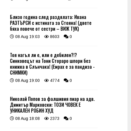
Близо година след раздялата: Ивана
РАЗТЪРСИ с истината за Стояна! (двете
бяха повече от сестри – ВИЖ ТУК)
08 Aug 19:03
8603
0
Тоя нагъл ли е, или е дебилен?!?
Синковецът на Тони Стораро шпори без
книжка в Слънчака! (Емрах е за пандиза -
СНИМКИ)
08 Aug 19:00
4774
0
Николай Попов за фалшивия пиар на адв.
Димитър Марковски: ТОЗИ ЧОВЕК Е
УНИКАЛЕН РОБИН ХУД
08 Aug 18:08
2373
0