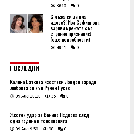
8610
0
С мъжа си ли има
ядове?! Ива Софиянска
взриви мрежата със
странно признание!
(още подробности)
4921
0
ПОСЛЕДНИ
Калина Баткова изостави Лондон заради
любовта си към Румен Русев
09 Aug 10:10
35
0
Жесток удар за Ванина Недкова след
една година в телевизията
09 Aug 9:50
98
0