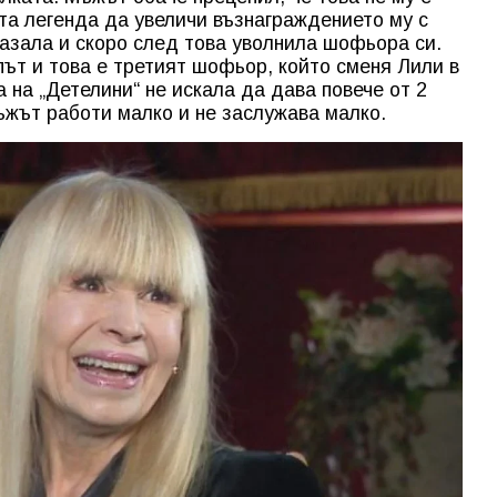
та легенда да увеличи възнаграждението му с
казала и скоро след това уволнила шофьора си.
път и това е третият шофьор, който сменя Лили в
 на „Детелини“ не искала да дава повече от 2
ъжът работи малко и не заслужава малко.