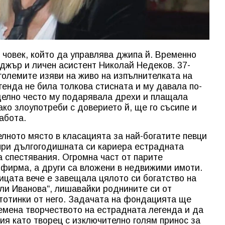
 човек, който да управлява джипа й. Временно
джър и личен асистент Николай Недеков. 37-
големите изяви на живо на изпълнителката на
генда не била толкова стисната и му давала по-
тделно често му подарявала дрехи и плащала
ако злоупотреби с доверието й, ще го съсипе и
абота.
лното място в класацията за най-богатите певци
 при дългогодишната си кариера естрадната
а спестявания. Огромна част от парите
 фирма, а други са вложени в недвижими имоти.
ицата вече е завещала цялото си богатство на
ли Иванова“, лишавайки роднините си от
тотинки от него. Задачата на фондацията ще
емена творчеството на естрадната легенда и да
ия като творец с изключително голям принос за