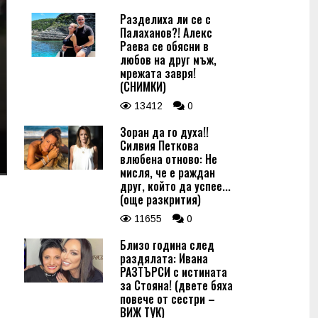
Разделиха ли се с
Палаханов?! Алекс
Раева се обясни в
любов на друг мъж,
мрежата завря!
(СНИМКИ)
13412
0
Зоран да го духа!!
Силвия Петкова
влюбена отново: Не
мисля, че е раждан
друг, който да успее...
(още разкрития)
11655
0
Близо година след
раздялата: Ивана
РАЗТЪРСИ с истината
за Стояна! (двете бяха
повече от сестри –
ВИЖ ТУК)