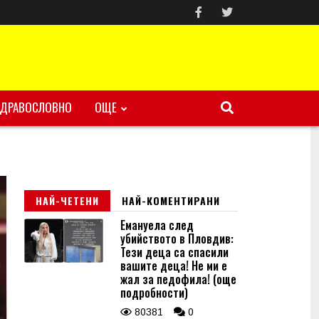
ЗДРАВОСЛОВНО
ОЩЕ
НАЙ-ЧЕТЕНИ
НАЙ-КОМЕНТИРАНИ
Емануела след
убийството в Пловдив:
Тези деца са спасили
вашите деца! Не ми е
жал за педофила! (още
подробности)
80381
0