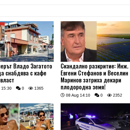
ерът Владо Загатото
Скандално разкритие: Инж.
да снабдява с кафе
Евгени Стефанов и Веселин
 власт
Маринов затриха декари
плодородна земя!
 15:30
0
1365
08 Aug 14:10
0
2352