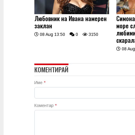
Любовник на Ивана намерен
Симона
заклан
море с
любими
08 Aug 13:50
0
3150
скарала
08 Aug
КОМЕНТИРАЙ
Име
*
Коментар
*