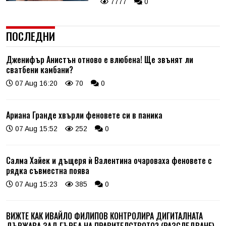
7777
0
ПОСЛЕДНИ
Дженифър Анистън отново е влюбена! Ще звънят ли
сватбени камбани?
07 Aug 16:20
70
0
Ариана Гранде хвърли феновете си в паника
07 Aug 15:52
252
0
Салма Хайек и дъщеря ѝ Валентина очароваха феновете с
рядка съвместна поява
07 Aug 15:23
385
0
ВИЖТЕ КАК ИВАЙЛО ФИЛИПОВ КОНТРОЛИРА ДИГИТАЛНАТА