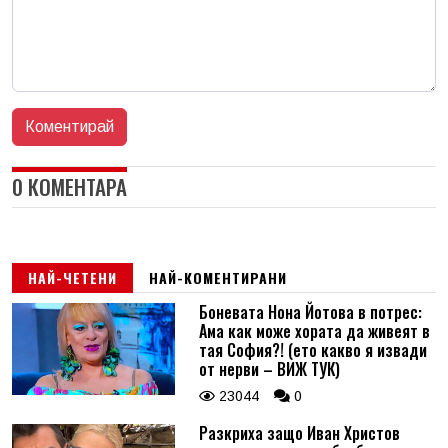
0 КОМЕНТАРА
НАЙ-ЧЕТЕНИ
НАЙ-КОМЕНТИРАНИ
Боневата Нона Йотова в потрес:
Ама как може хората да живеят в
тая София?! (ето какво я извади
от нерви – ВИЖ ТУК)
23044
0
Разкриха защо Иван Христов