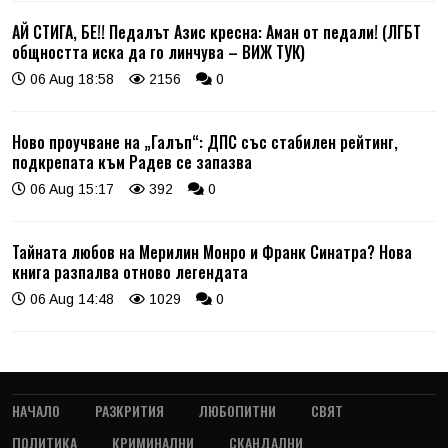
АЙ СТИГА, БЕ!! Педалът Азис кресна: Аман от педали! (ЛГБТ
общността иска да го линчува – ВИЖ ТУК)
06 Aug 18:58
2156
0
Ново проучване на „Галъп“: ДПС със стабилен рейтинг,
подкрепата към Радев се запазва
06 Aug 15:17
392
0
Тайната любов на Мерилин Монро и Франк Синатра? Нова
книга разпалва отново легендата
06 Aug 14:48
1029
0
НАЧАЛО
РАЗКРИТИЯ
ЛЮБОПИТНИ
СВЯТ
ПОЛИТИКА
КРИМИНАЛНИ
СКАНДАЛНИ