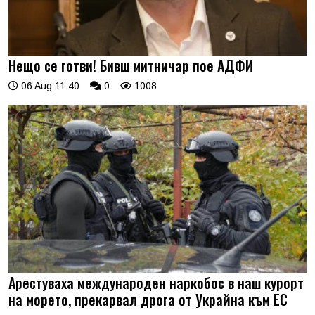
Нещо се готви! Бивш митничар пое АДФИ
06 Aug 11:40
0
1008
Арестуваха международен наркобос в наш курорт
на морето, прекарвал дрога от Украйна към ЕС