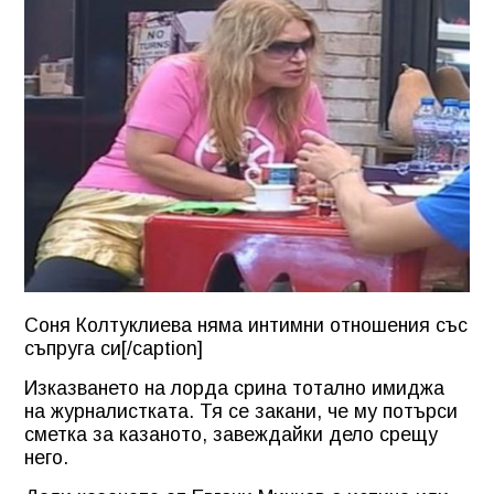
Соня Колтуклиева няма интимни отношения със
съпруга си[/caption]
Изказването на лорда срина тотално имиджа
на журналистката. Тя се закани, че му потърси
сметка за казаното, завеждайки дело срещу
него.