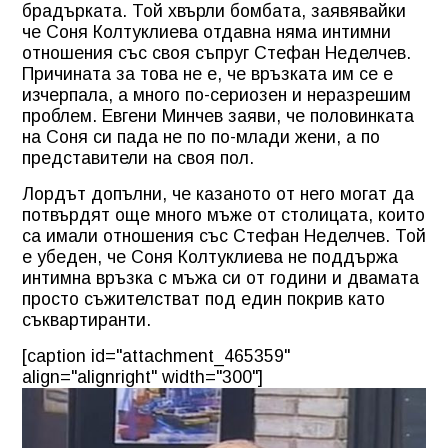
брадърката. Той хвърли бомбата, заявявайки
че Соня Колтуклиева отдавна няма интимни
отношения със своя съпруг Стефан Неделчев.
Причината за това не е, че връзката им се е
изчерпала, а много по-сериозен и неразрешим
проблем. Евгени Минчев заяви, че половинката
на Соня си пада не по по-млади жени, а по
представители на своя пол.
Лордът допълни, че казаното от него могат да
потвърдят още много мъже от столицата, които
са имали отношения със Стефан Неделчев. Той
е убеден, че Соня Колтуклиева не поддържа
интимна връзка с мъжа си от години и двамата
просто съжителстват под един покрив като
съквартиранти.
[caption id="attachment_465359"
align="alignright" width="300"]