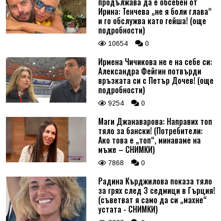
продължава да е обсебен от
Ирина: Тенчева „не я боли глава“
и го обслужва като гейша! (още
подробности)
10654
0
Ирмена Чичикова не е на себе си:
Александра Фейгин потвърди
връзката си с Петър Дочев! (още
подробности)
9254
0
Маги Джанаварова: Направих топ
тяло за бански! (Потребители:
Ако това е „топ“, минаваме на
мъже – СНИМКИ)
7868
0
Радина Кърджилова показа тяло
за грях след 3 седмици в Гърция!
(съветват я само да си „махне“
устата - СНИМКИ)