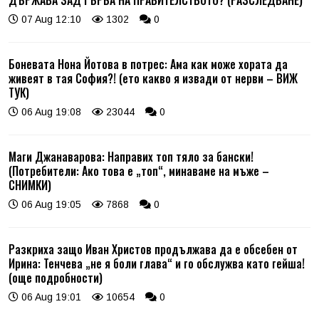
ДЪРЖАВА ЗАД ГЪРБА НА ПРАВИТЕЛСТВОТО? (РАЗСЛЕДВАНЕ)
07 Aug 12:10
1302
0
Боневата Нона Йотова в потрес: Ама как може хората да
живеят в тая София?! (ето какво я извади от нерви – ВИЖ
ТУК)
06 Aug 19:08
23044
0
Маги Джанаварова: Направих топ тяло за бански!
(Потребители: Ако това е „топ“, минаваме на мъже –
СНИМКИ)
06 Aug 19:05
7868
0
Разкриха защо Иван Христов продължава да е обсебен от
Ирина: Тенчева „не я боли глава“ и го обслужва като гейша!
(още подробности)
06 Aug 19:01
10654
0