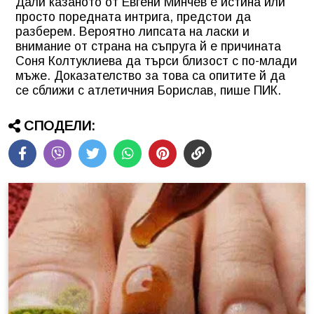
Дали казаното от Евгени Минчев е истина или
просто поредната интрига, предстои да
разберем. Вероятно липсата на ласки и
внимание от страна на съпруга й е причината
Соня Колтуклиева да търси близост с по-млади
мъже. Доказателство за това са опитите й да
се сближи с атлетичния Борислав, пише ПИК.
СПОДЕЛИ: