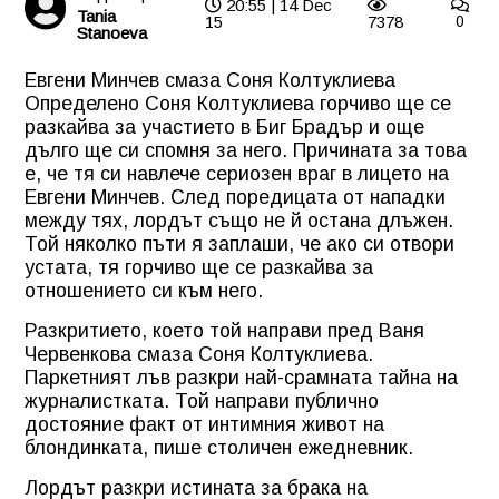
20:55 | 14 Dec
Tania
15
7378
0
Stanoeva
Евгени Минчев смаза Соня Колтуклиева
Определено
Соня Колтуклиева
горчиво ще се
разкайва за участието в Биг Брадър и още
дълго ще си спомня за него. Причината за това
е, че тя си навлече сериозен враг в лицето на
Евгени Минчев. След поредицата от нападки
между тях, лордът също не й остана длъжен.
Той няколко пъти я заплаши, че ако си отвори
устата, тя горчиво ще се разкайва за
отношението си към него.
Разкритието, което той направи пред Ваня
Червенкова смаза Соня Колтуклиева.
Паркетният лъв разкри най-срамната тайна на
журналистката. Той направи публично
достояние факт от интимния живот на
блондинката, пише столичен ежедневник.
Лордът разкри истината за брака на