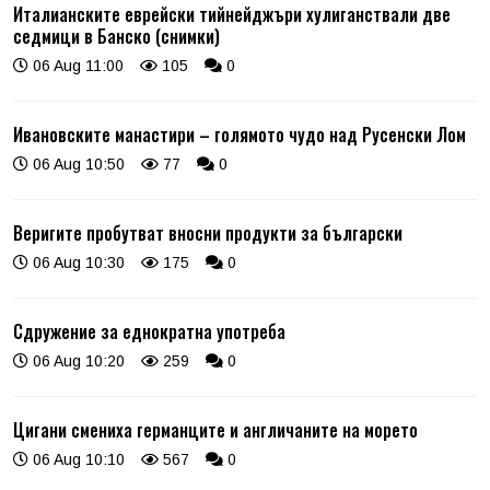
Италианските еврейски тийнейджъри хулиганствали две
седмици в Банско (снимки)
06 Aug 11:00
105
0
Ивановските манастири – голямото чудо над Русенски Лом
06 Aug 10:50
77
0
Веригите пробутват вносни продукти за български
06 Aug 10:30
175
0
Сдружение за еднократна употреба
06 Aug 10:20
259
0
Цигани смениха германците и англичаните на морето
06 Aug 10:10
567
0