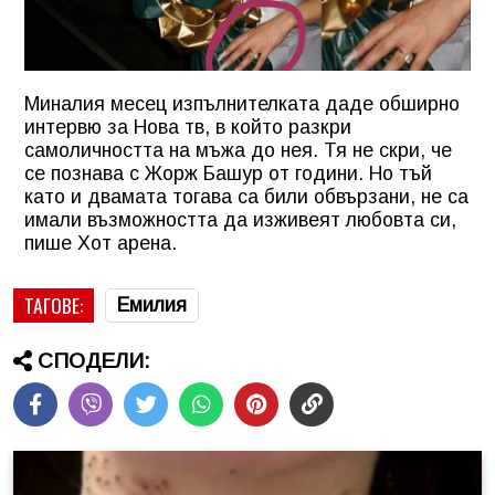
Миналия месец изпълнителката даде обширно
интервю за Нова тв, в който разкри
самоличността на мъжа до нея. Тя не скри, че
се познава с Жорж Башур от години. Но тъй
като и двамата тогава са били обвързани, не са
имали възможността да изживеят любовта си,
пише Хот арена.
ТАГОВЕ:
Емилия
СПОДЕЛИ: