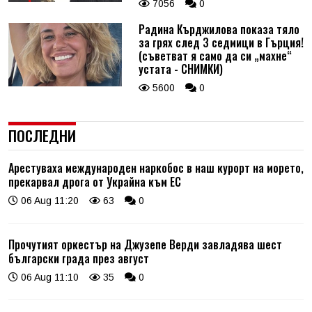
7056
0
Радина Кърджилова показа тяло
за грях след 3 седмици в Гърция!
(съветват я само да си „махне“
устата - СНИМКИ)
5600
0
ПОСЛЕДНИ
Арестуваха международен наркобос в наш курорт на морето,
прекарвал дрога от Украйна към ЕС
06 Aug 11:20
63
0
Прочутият оркестър на Джузепе Верди завладява шест
български града през август
06 Aug 11:10
35
0