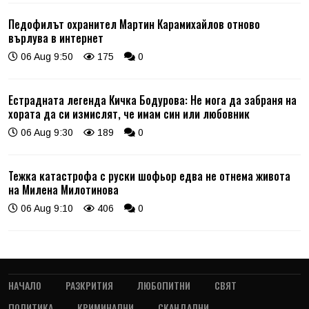
Педофилът охранител Мартин Карамихайлов отново
върлува в интернет
06 Aug 9:50
175
0
Естрадната легенда Кичка Бодурова: Не мога да забраня на
хората да си измислят, че имам син или любовник
06 Aug 9:30
189
0
Тежка катастрофа с руски шофьор едва не отнема живота
на Милена Милотинова
06 Aug 9:10
406
0
НАЧАЛО
РАЗКРИТИЯ
ЛЮБОПИТНИ
СВЯТ
ПОЛИТИКА
КРИМИНАЛНИ
СКАНДАЛНИ