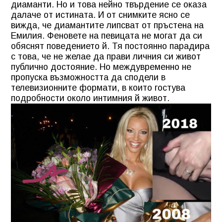
диаманти. Но и това нейно твърдение се оказа
далаче от истината. И от снимките ясно се
вижда, че диамантите липсват от пръстена на
Емилия. Феновете на певицата не могат да си
обяснят поведението й. Тя постоянно парадира
с това, че не желае да прави личния си живот
публично достояние. Но междувременно не
пропуска възможността да сподели в
телевизионните формати, в които гостува
подробности около интимния й живот.