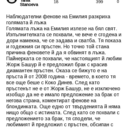
Tania
18
399
0
Stanoeva
Наблюдателни фенове на Емилия разкриха
голямата й лъжа
Голямата лъжа на Емилия излезе на бял свят.
Изпълнителката се похвали, че вече е сгодена и
дори намекна, че се задава и сватба. Тя показа
и годежния си пръстен. Но точно той стана
причина феновете й да я обвинят в лъжа.
Пайнерката се похвали, че настоящият й любим
Жорж Башур й е предложил брак с красив
диамантен пръстен. Оказа се бижуто е на
пръста й от 2008 година - времето, в което тя
все още беше с Коко Динев. След като
пръстенът не е от Жорж Башур, не е изключено
изобщо да не е имало предложение за брак от
негова страна, коментират фенове на
блондинката. Още едно от твърденията й няма
нищо общо с истината. След като се похвали с
предложението за брак, тя сподели, че
любимият й предложил с пръстен, обсипан с