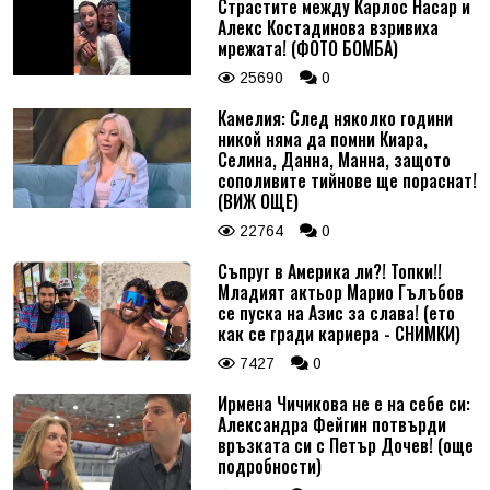
Страстите между Карлос Насар и
Алекс Костадинова взривиха
мрежата! (ФОТО БОМБА)
25690
0
Камелия: След няколко години
никой няма да помни Киара,
Селина, Данна, Манна, защото
сополивите тийнове ще пораснат!
(ВИЖ ОЩЕ)
22764
0
Съпруг в Америка ли?! Топки!!
Младият актьор Марио Гълъбов
се пуска на Азис за слава! (ето
как се гради кариера - СНИМКИ)
7427
0
Ирмена Чичикова не е на себе си:
Александра Фейгин потвърди
връзката си с Петър Дочев! (още
подробности)