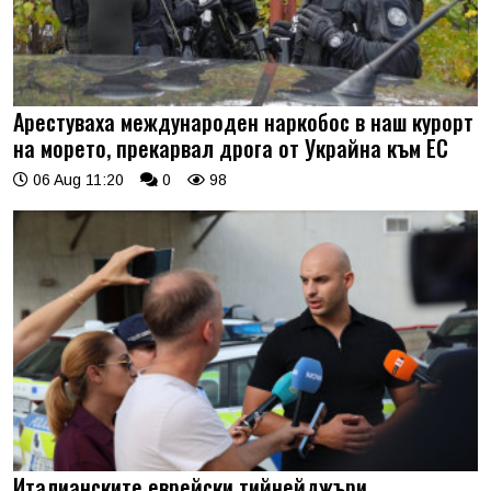
Арестуваха международен наркобос в наш курорт
на морето, прекарвал дрога от Украйна към ЕС
06 Aug 11:20
0
98
Италианските еврейски тийнейджъри