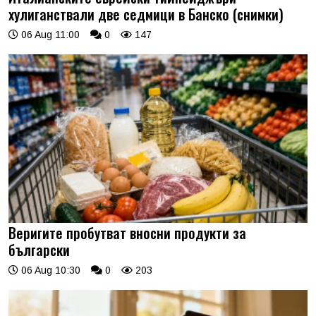
хулиганствали две седмици в Банско (снимки)
06 Aug 11:00
0
147
Веригите пробутват вносни продукти за
български
06 Aug 10:30
0
203