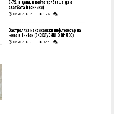
Е-79, в деня, в който трябваше да е
сватбата ѝ (снимки)
06 Aug 13:50
924
0
Застреляха мексикански инфлуенсър на
живо в ТикТок (ЕКСКЛУЗИВНО ВИДЕО)
06 Aug 13:30
455
0