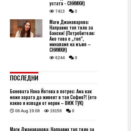
устата - СНИМКИ)
7413
0
Маги Джанаварова:
Направих топ тяло за
бански! (Потребители:
Ако това е „топ“,
минаваме на мъже –
СНИМКИ)
6244
0
ПОСЛЕДНИ
Боневата Нона Йотова в потрес: Ама как
може хората да живеят в тая София?! (ето
какво я извади от нерви – ВИЖ ТУК)
06 Aug 19:08
19159
0
Маги Джанаварова: Направих топ тяло за