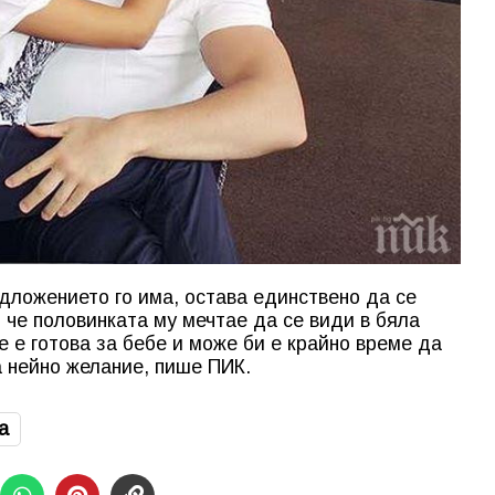
едложението го има, остава единствено да се
 че половинката му мечтае да се види в бяла
е е готова за бебе и може би е крайно време да
а нейно желание, пише ПИК.
а