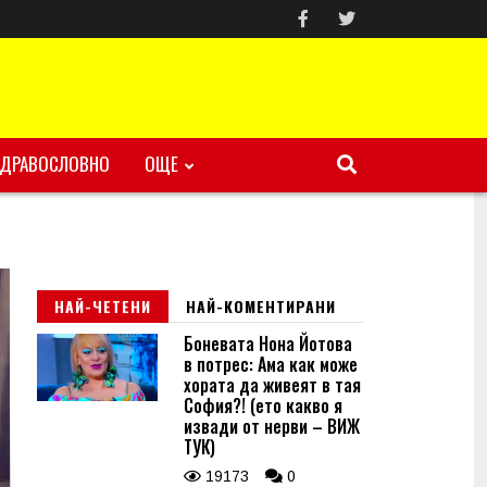
ЗДРАВОСЛОВНО
ОЩЕ
НАЙ-ЧЕТЕНИ
НАЙ-КОМЕНТИРАНИ
Боневата Нона Йотова
в потрес: Ама как може
хората да живеят в тая
София?! (ето какво я
извади от нерви – ВИЖ
ТУК)
19173
0