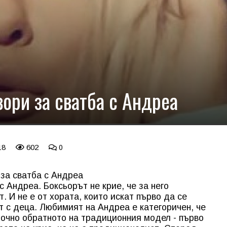
ори за сватба с Андреа
18
602
0
 за сватба с Андреа
с Андреа. Боксьорът не крие, че за него
. И не е от хората, които искат първо да се
т с деца. Любимият на Андреа е категоричен, че
точно обратното на традиционния модел - първо