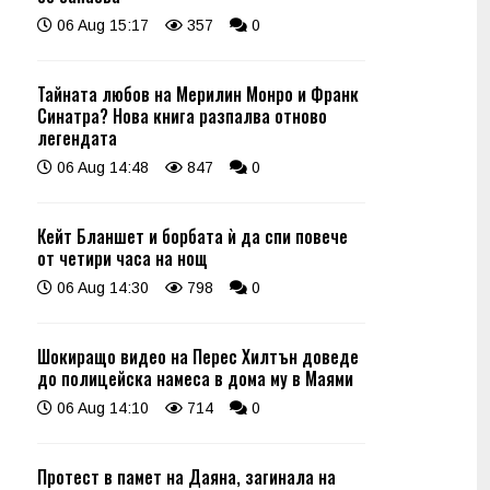
06 Aug 15:17
357
0
Тайната любов на Мерилин Монро и Франк
Синатра? Нова книга разпалва отново
легендата
06 Aug 14:48
847
0
Кейт Бланшет и борбата ѝ да спи повече
от четири часа на нощ
06 Aug 14:30
798
0
Шокиращо видео на Перес Хилтън доведе
до полицейска намеса в дома му в Маями
06 Aug 14:10
714
0
Протест в памет на Даяна, загинала на