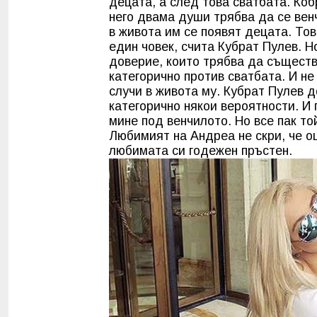
децата, а след това сватбата. Коб
него двама души трябва да се вен
в живота им се появят децата. То
един човек, счита Кубрат Пулев. Н
доверие, които трябва да съществ
категорично против сватбата. И не
случи в живота му. Кубрат Пулев д
категорично някои вероятности. И 
мине под венчилото. Но все пак то
Любимият на Андреа не скри, че о
любимата си годежен пръстен.