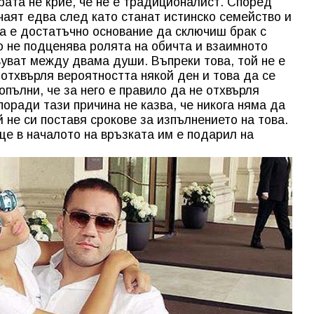
рата не крие, че не е традиционалист. Според
чаят едва след като станат истинско семейство и
ва е достатъчно основание да сключиш брак с
о не подценява ролята на обичта и взаимното
уват между двама души. Въпреки това, той не е
 отхвърля вероятността някой ден и това да се
опълни, че за него е правило да не отхвърля
поради тази причина не казва, че никога няма да
й не си поставя срокове за изпълнението на това.
ще в началото на връзката им е подарил на