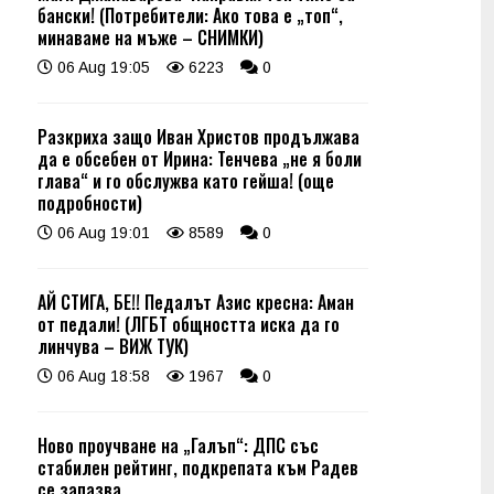
бански! (Потребители: Ако това е „топ“,
минаваме на мъже – СНИМКИ)
06 Aug 19:05
6223
0
Разкриха защо Иван Христов продължава
да е обсебен от Ирина: Тенчева „не я боли
глава“ и го обслужва като гейша! (още
подробности)
06 Aug 19:01
8589
0
АЙ СТИГА, БЕ!! Педалът Азис кресна: Аман
от педали! (ЛГБТ общността иска да го
линчува – ВИЖ ТУК)
06 Aug 18:58
1967
0
Ново проучване на „Галъп“: ДПС със
стабилен рейтинг, подкрепата към Радев
се запазва