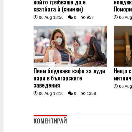
който трябваше да е
нощувк
сватбата ѝ (снимки)
Помори
06 Aug 13:50
0
952
06 Aug
Пием блудкаво кафе за луди
Нещо с
пари в българските
митнич
заведения
06 Aug
06 Aug 12:10
0
1358
КОМЕНТИРАЙ