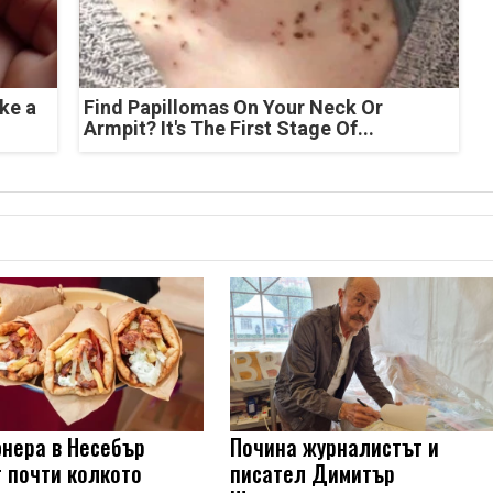
ke a
Find Papillomas On Your Neck Or
Armpit? It's The First Stage Of...
нера в Несебър
Почина журналистът и
т почти колкото
писател Димитър