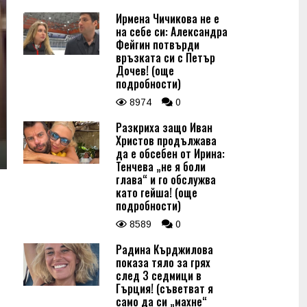
Ирмена Чичикова не е
на себе си: Александра
Фейгин потвърди
връзката си с Петър
Дочев! (още
подробности)
8974
0
Разкриха защо Иван
Христов продължава
да е обсебен от Ирина:
Тенчева „не я боли
глава“ и го обслужва
като гейша! (още
подробности)
8589
0
Радина Кърджилова
показа тяло за грях
след 3 седмици в
Гърция! (съветват я
само да си „махне“