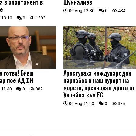
а в апартамент в
Шумналиев
е
06 Aug 12:30
0
434
 13:10
0
1393
е готви! Бивш
Арестуваха международен
ар пое АДФИ
наркобос в наш курорт на
морето, прекарвал дрога от
 11:40
0
987
Украйна към ЕС
06 Aug 11:20
0
385