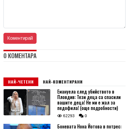
0 КОМЕНТАРА
НАЙ-ЧЕТЕНИ
НАЙ-КОМЕНТИРАНИ
Емануела след убийството в
Пловдив: Тези деца са спасили
вашите деца! Не ми е жал за
педофила! (още подробности)
62293
0
Боневата Нона Йотова в потрес: