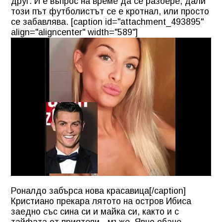
друг. И е въпрос на време да се разбере, дали
този път футболистът се е кротнал, или просто
се забавлява. [caption id="attachment_493895"
align="aligncenter" width="589"]
Роналдо забърса нова красавица[/caption]
Кристиано прекара лятото на остров Ибиса
заедно със сина си и майка си, както и с