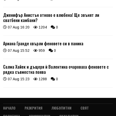
Дженифър Анистън отново е влюбена! Ще звънят ли
сватбени камбани?
07 Aug 16:20
1204
0
Ариана Гранде хвърли феновете си в паника
07 Aug 15:52
959
0
Салма Хайек и дъщеря ѝ Валентина очароваха феновете с
рядка съвместна поява
07 Aug 15:23
1288
0
НАЧАЛО
РАЗКРИТИЯ
ЛЮБОПИТНИ
СВЯТ