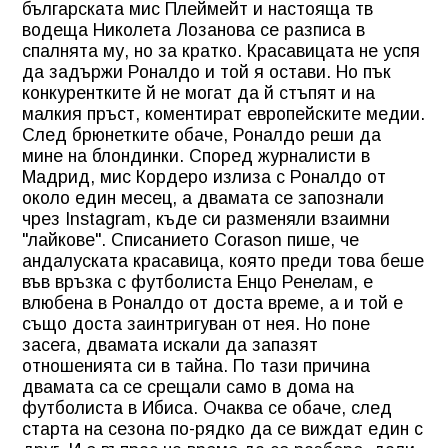
българската мис Плеймейт и настояща тв
водеща Николета Лозанова се разписа в
спалнята му, но за кратко. Красавицата не успя
да задържи Роналдо и той я остави. Но пък
конкурентките й не могат да й стъпят и на
малкия пръст, коментират европейските медии.
След брюнетките обаче, Роналдо реши да
мине на блондинки. Според журналисти в
Мадрид, мис Кордеро излиза с Роналдо от
около един месец, а двамата се запознали
чрез Instagram, къде си разменяли взаимни
"лайкове". Списанието Corason пише, че
андалуската красавица, която преди това беше
във връзка с футболиста Енцо Ренелам, е
влюбена в Роналдо от доста време, а и той е
също доста заинтригуван от нея. Но поне
засега, двамата искали да запазят
отношенията си в тайна. По тази причина
двамата са се срещали само в дома на
футболиста в Ибиса. Очаква се обаче, след
старта на сезона по-рядко да се виждат един с