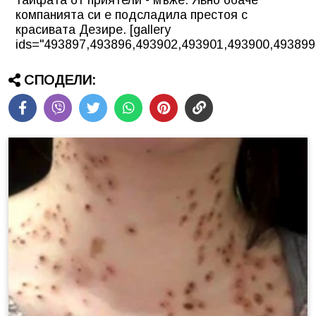
тайфата от приятели - мъже. Явно обаче
компанията си е подсладила престоя с
красивата Дезире. [gallery
ids="493897,493896,493902,493901,493900,493899
СПОДЕЛИ: