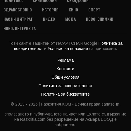
ПОЛИТИКА
КРИМИНАЛНИ
СКАНДАЛНИ
ЗДРАВОСЛОВНО
ИСТОРИЯ
КИНО
СПОРТ
НАС НИ ЦИТИРАТ
ВИДЕО
МОДА
НОВО: СНИМКИ!
НОВО: ИНТЕРВЮТА
Този сайт е защитен от reCAPTCHA и Google
Политика за
поверителност
и
Условия за ползване
са приложени.
Реклама
Контакти
Общи условия
Политика за поверителност
Политика за бисквитките
© 2013 - 2026 | Разкрития.КОМ - Всички права запазени.
зползването и публикуването на част или цялото съдържание
на Razkritia.com без разрешение на Асмара ЕООД е
забранено.