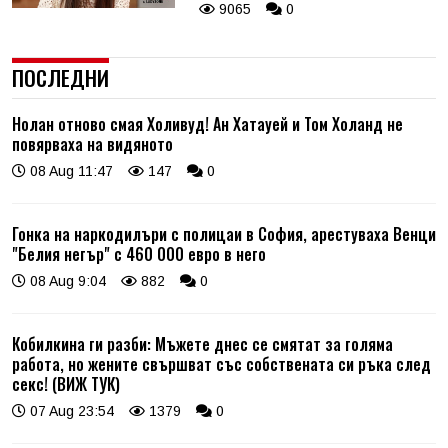
9065
0
ПОСЛЕДНИ
Нолан отново смая Холивуд! Ан Хатауей и Том Холанд не
повярваха на видяното
08 Aug 11:47
147
0
Гонка на наркодилъри с полицаи в София, арестуваха Венци
"Белия негър" с 460 000 евро в него
08 Aug 9:04
882
0
Кобилкина ги разби: Мъжете днес се смятат за голяма
работа, но жените свършват със собствената си ръка след
секс! (ВИЖ ТУК)
07 Aug 23:54
1379
0