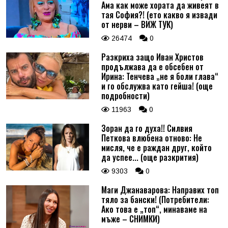
Ама как може хората да живеят в
тая София?! (ето какво я извади
от нерви – ВИЖ ТУК)
26474
0
Разкриха защо Иван Христов
продължава да е обсебен от
Ирина: Тенчева „не я боли глава“
и го обслужва като гейша! (още
подробности)
11963
0
Зоран да го духа!! Силвия
Петкова влюбена отново: Не
мисля, че е раждан друг, който
да успее... (още разкрития)
9303
0
Маги Джанаварова: Направих топ
тяло за бански! (Потребители:
Ако това е „топ“, минаваме на
мъже – СНИМКИ)