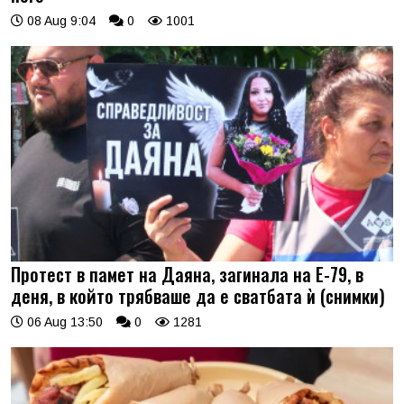
08 Aug 9:04
0
1001
Протест в памет на Даяна, загинала на Е-79, в
деня, в който трябваше да е сватбата ѝ (снимки)
06 Aug 13:50
0
1281