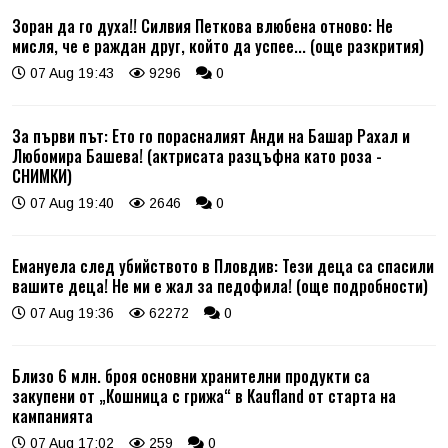
Зоран да го духа!! Силвия Петкова влюбена отново: Не
мисля, че е раждан друг, който да успее... (още разкрития)
07 Aug 19:43
9296
0
За първи път: Ето го порасналият Анди на Башар Рахал и
Любомира Башева! (актрисата разцъфна като роза -
СНИМКИ)
07 Aug 19:40
2646
0
Емануела след убийството в Пловдив: Тези деца са спасили
вашите деца! Не ми е жал за педофила! (още подробности)
07 Aug 19:36
62272
0
Близо 6 млн. броя основни хранителни продукти са
закупени от „Кошница с грижа“ в Kaufland от старта на
кампанията
07 Aug 17:02
259
0