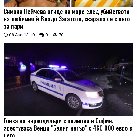
Симона Пейчева отиде на море след убийството
на любимия й Владо Загатото, скарала се с него
за пари
08 Aug 13:10
0
70
Гонка на наркодилъри с полицаи в София,
арестуваха Венци "Белия негър" с 460 000 евро в
него