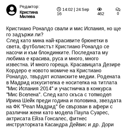
Редактор:
14:02 | 24 Sep
Кристина
16
462
0
Милева
Кристиано Роналдо свали и мис Испания, но ще
го задържи ли?
След като мина най-красивите брюнетки в
света, футболистът Кристиано Роналдо се
насочи и към блондинките. Последната му
любима е красива, руса и много, много
известна. И много гореща. Красавицата Дезире
Кордеро е новото момиче на Кристиано
Роналдо, твърдят испанските медии. Родената
в Мадрид изкусителка е носителка на титлата
"Мис Испания 2014" и участничка в конкурса
"Мис Вселена". След като скъса с топмодел
Ирина Шейк преди година и половина, звездата
на ФК "Реал Мадрид" бе свързван в афери с
различни жени като модела Паула Суарес,
актрисата Ейза Гонсалес, фитнес
инструкторката Касандра Дейвис и др. Дори