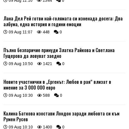
09 Aug 11:10
1344
0
Лана Дел Рей готви най-голямата си изненада досега: Два
албума, една история и години емоции
09 Aug 11:07
448
0
Пълно безпаричие принуди Златка Райкова и Светлана
Гущерова да ловуват заедно
09 Aug 10:50
1421
0
Новите участнички в „Ергенът: Любов в рая“ влизат в
имение за 3 000 000 евро
09 Aug 10:30
588
0
Калина Баткова изостави Лондон заради любовта си към
Румен Русев
09 Aug 10:10
1400
0