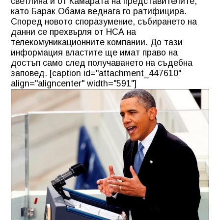
светлина и от Камарата на представителите,
като Барак Обама веднага го ратифицира.
Според новото споразумение, събирането на
данни се прехвърля от
НСА на
телекомуникационните компании. До тази
информация властите ще имат право на
достъп само след получаването на съдебна
заповед. [caption id="attachment_447610"
align="aligncenter" width="591"]