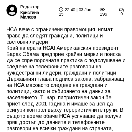
Редактор:
22:40 | 03 Jun
Кристина
15
196
0
Милева
НСА вече с ограничени правомощия, нямат
право да следят граждани, политици и
световни лидери
Край на ерата
НСА
! Американския президент
Барак Обама предприе крайни мерки и поиска
да се спре порочната практика с подслушване и
следене на телефонните разговори на
чуждестранни лидери, граждани и политици.
Държавният глава подписа закона, забраняващ
на
НСА
масовото следене на граждани и
политици, както и събирането на данни за
населението. Т. нар. патриотичен закон бе
приет след 2001 година и имаше за цел да
осигури контрол върху терористичните групи. В
същото време обаче
НСА
успяваше да получи
пряк достъп до данните и телефонните
разговори на всички граждани на страната,