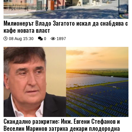
Милионерът Владо Загатото искал да снабдява с
кафе новата власт
08 Aug 15:30
0
1897
Скандално разкритие: Инж. Евгени Стефанов и
Веселин Маринов затриха декари плодородна