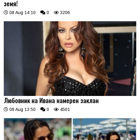
земя!
08 Aug 14:10
0
3206
Любовник на Ивана намерен заклан
08 Aug 13:50
0
4501