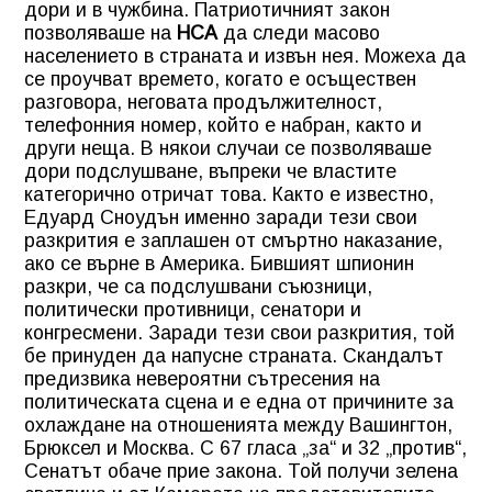
дори и в чужбина. Патриотичният закон
позволяваше на
НСА
да следи масово
населението в страната и извън нея. Можеха да
се проучват времето, когато е осъществен
разговора, неговата продължителност,
телефонния номер, който е набран, както и
други неща. В някои случаи се позволяваше
дори подслушване, въпреки че властите
категорично отричат това. Както е известно,
Едуард Сноудън именно заради тези свои
разкрития е заплашен от смъртно наказание,
ако се върне в Америка. Бившият шпионин
разкри, че са подслушвани съюзници,
политически
противници
, сенатори и
конгресмени. Заради тези свои разкрития, той
бе принуден да напусне страната. Скандалът
предизвика невероятни сътресения на
политическата сцена и е една от причините за
охлаждане на отношенията между Вашингтон,
Брюксел и Москва. С 67 гласа „за“ и 32 „против“,
Сенатът обаче прие закона. Той получи зелена