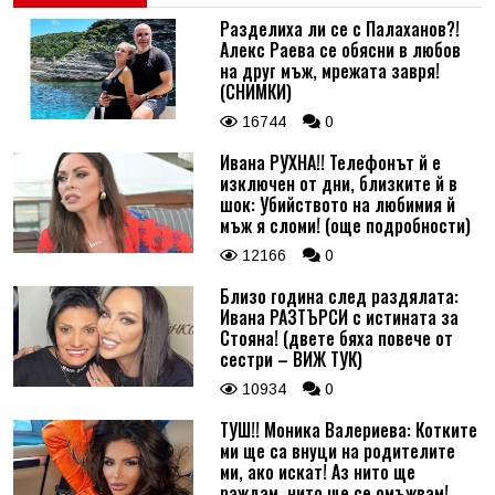
Разделиха ли се с Палаханов?!
Алекс Раева се обясни в любов
на друг мъж, мрежата завря!
(СНИМКИ)
16744
0
Ивана РУХНА!! Телефонът й е
изключен от дни, близките й в
шок: Убийството на любимия й
мъж я сломи! (още подробности)
12166
0
Близо година след раздялата:
Ивана РАЗТЪРСИ с истината за
Стояна! (двете бяха повече от
сестри – ВИЖ ТУК)
10934
0
ТУШ!! Моника Валериева: Котките
ми ще са внуци на родителите
ми, ако искат! Аз нито ще
раждам, нито ще се омъжвам!