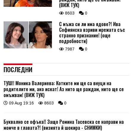
(ВИЖ ТУК)
8603
0
С мъжа си ли има ядове?! Ива
Софиянска взриви мрежата със
странно признание! (още
подробности)
7987
0
ПОСЛЕДНИ
ТУШ!! Моника Валериева: Котките ми ще са внуци на
родителите ми, ако искат! Аз нито ще раждам, нито ще се
омъжвам! (ВИЖ ТУК)
09 Aug 19:16
8603
0
Буквално се офъка!! Защо Ромина Тасевска се направи на
момче в главата?! (визията й шокира - СНИМКИ)