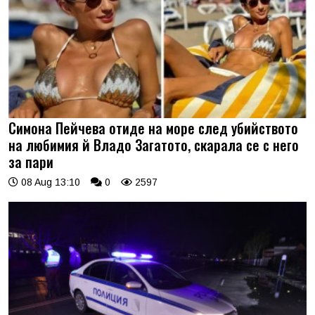
Симона Пейчева отиде на море след убийството
на любимия й Владо Загатото, скарала се с него
за пари
08 Aug 13:10
0
2597