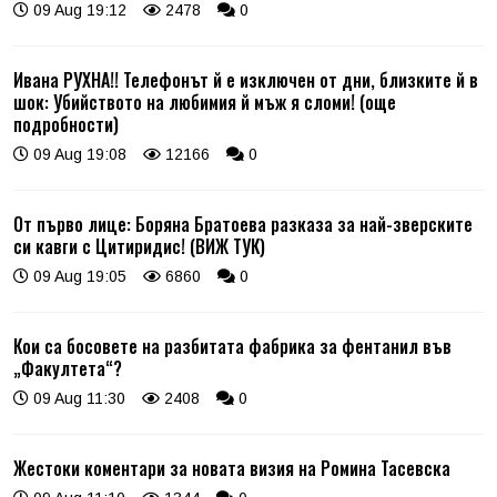
09 Aug 19:12
2478
0
Ивана РУХНА!! Телефонът й е изключен от дни, близките й в
шок: Убийството на любимия й мъж я сломи! (още
подробности)
09 Aug 19:08
12166
0
От първо лице: Боряна Братоева разказа за най-зверските
си кавги с Цитиридис! (ВИЖ ТУК)
09 Aug 19:05
6860
0
Кои са босовете на разбитата фабрика за фентанил във
„Факултета“?
09 Aug 11:30
2408
0
Жестоки коментари за новата визия на Ромина Тасевска