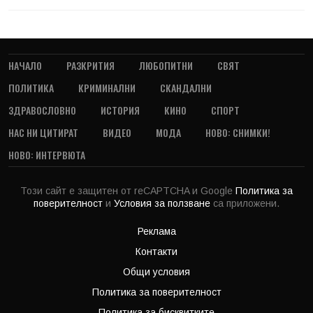
НАЧАЛО
РАЗКРИТИЯ
ЛЮБОПИТНИ
СВЯТ
ПОЛИТИКА
КРИМИНАЛНИ
СКАНДАЛНИ
ЗДРАВОСЛОВНО
ИСТОРИЯ
КИНО
СПОРТ
НАС НИ ЦИТИРАТ
ВИДЕО
МОДА
НОВО: СНИМКИ!
НОВО: ИНТЕРВЮТА
Този сайт е защитен от reCAPTCHA и Google
Политика за
поверителност
и
Условия за ползване
са приложени.
Реклама
Контакти
Общи условия
Политика за поверителност
Политика за бисквитките