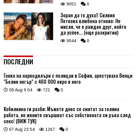
9051
0
Зоран да го духа!! Силвия
Петкова влюбена отново: Не
мисля, че е раждан друг, който
да успее... (още разкрития)
9044
0
ПОСЛЕДНИ
Гонка на наркодилъри с полицаи в София, арестуваха Венци
"Белия негър" с 460 000 евро в него
08 Aug 9:04
721
0
Кобилкина ги разби: Мъжете днес се смятат за голяма
работа, но жените свършват със собствената си ръка след
секс! (ВИЖ ТУК)
07 Aug 23:54
1267
0