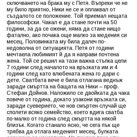
сключването на брака му с Петя. Въпреки че не
му било приятно, Ники не се и оплаквал от
създалото се положение. Той приемал нещата
философски. Чакал е да стане почти на 50
години, за да се ожени, няма да стане нищо
фатално, ако почака още малко за медения си
месец. Половинката му била далеч по-
недоволна от ситуацията. Петя от години
мечтаела любимият й да я направи почтена
жена. Той се решил на тази важна стъпка цели
7 години след началото на връзката им и 4
години след като влюбената жена го дари с
дете. Сватбата вече е била отлагана веднъж
заради смъртта на бащата на Ники – проф.
Стефан Дойнов. Наложило се двойката да чака
повече от година, докато узакони връзката си,
заради суеверието, че нов смъртен случай ще
сполети всяко семейство, което вдига сватба
по-малко от година след смъртта на някой
близък. Когато станало ясно, че сега пък ще
трябва да отлага меденият месец, булката