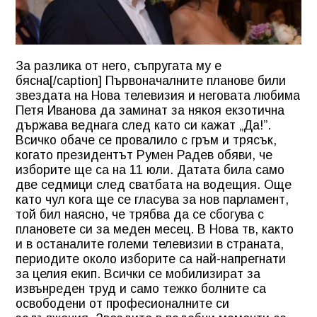
За разлика от него, съпругата му е
бясна[/caption] Първоначалните планове били
звездата на Нова телевизия и неговата любима
Петя Иванова да заминат за някоя екзотична
държава веднага след като си кажат „Да!”.
Всичко обаче се провалило с гръм и трясък,
когато президентът Румен Радев обяви, че
изборите ще са на 11 юли. Датата била само
две седмици след сватбата на водещия. Още
като чул кога ще се гласува за нов парламент,
той бил наясно, че трябва да се сбогува с
плановете си за меден месец. В Нова тв, както
и в останалите големи телевизии в страната,
периодите около изборите са най-напрегнати
за целия екип. Всички се мобилизират за
извънреден труд и само тежко болните са
освободени от професионалните си