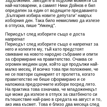
задължения. Звездите в подобни моменти са
най-натоварени, а самият Ники Дойнов е бил
определен за един от водещите предаването
„България избира новите депутати” навръх
изборния ден. Така било немислимо да излезе
в отпуска, пише "Уикенд".
Периодът след изборите също е доста
напрегнат
Периодът след изборите също е напрегнат за
него и колегите му, тъй като предстоят
свикване на новото народно събрание и опити
за сформиране на правителство. Очаква се
огромен медиен шум, който ще продължи най-
малко месец. И всичко това при положение, че
не се повтори сценарият от пролетта, когато
правителство не беше сформирано и се
наложиха предсрочните избори посред лято.
На практика това означава, че младоженецът
ще може да излезе в отпуск за сватбеното си
пътешествие най-рано в средата на август и то,
ако има късмет. Това е близо два месеца след