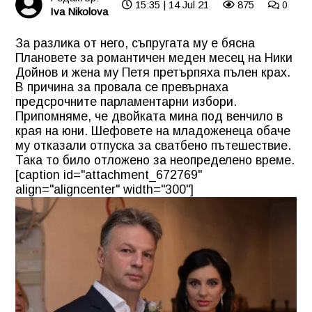
15:35 | 14 Jul 21
875
0
Iva Nikolova
За разлика от него, съпругата му е бясна
Плановете за романтичен меден месец на Ники
Дойнов и жена му Петя претърпяха пълен крах.
В причина за провала се превърнаха
предсрочните парламентарни избори.
Припомняме, че двойката мина под венчило в
края на юни. Шефовете на младоженеца обаче
му отказали отпуска за сватбено пътешествие.
Така то било отложено за неопределено време.
[caption id="attachment_672769"
align="aligncenter" width="300"]