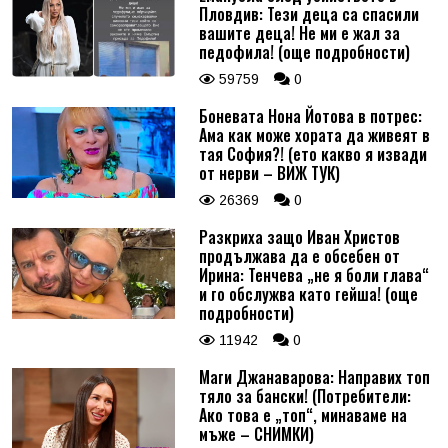
Пловдив: Тези деца са спасили
вашите деца! Не ми е жал за
педофила! (още подробности)
59759
0
Боневата Нона Йотова в потрес:
Ама как може хората да живеят в
тая София?! (ето какво я извади
от нерви – ВИЖ ТУК)
26369
0
Разкриха защо Иван Христов
продължава да е обсебен от
Ирина: Тенчева „не я боли глава“
и го обслужва като гейша! (още
подробности)
11942
0
Маги Джанаварова: Направих топ
тяло за бански! (Потребители:
Ако това е „топ“, минаваме на
мъже – СНИМКИ)