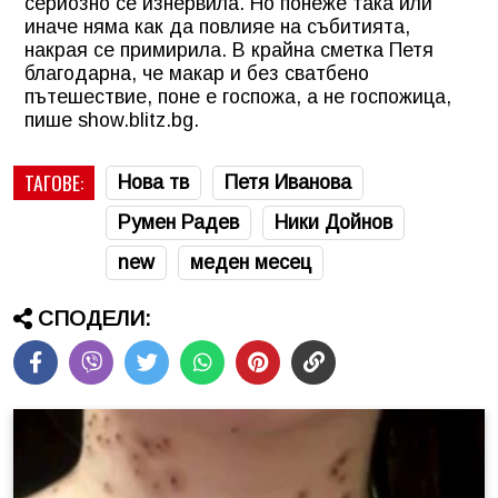
сериозно се изнервила. Но понеже така или
иначе няма как да повлияе на събитията,
накрая се примирила. В крайна сметка Петя
благодарна, че макар и без сватбено
пътешествие, поне е госпожа, а не госпожица,
пише show.blitz.bg.
ТАГОВЕ:
Нова тв
Петя Иванова
Румен Радев
Ники Дойнов
new
меден месец
СПОДЕЛИ: