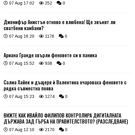
07 Aug 17:02
252
0
Дженифър Анистън отново е влюбена! Ще звънят ли
сватбени камбани?
07 Aug 16:20
1176
0
Ариана Гранде хвърли феновете си в паника
07 Aug 15:52
938
0
Салма Хайек и дъщеря ѝ Валентина очароваха феновете с
рядка съвместна поява
07 Aug 15:23
1274
0
ВИЖТЕ КАК ИВАЙЛО ФИЛИПОВ КОНТРОЛИРА ДИГИТАЛНАТА
ДЪРЖАВА ЗАД ГЪРБА НА ПРАВИТЕЛСТВОТО? (РАЗСЛЕДВАНЕ)
07 Aug 12:10
2170
0