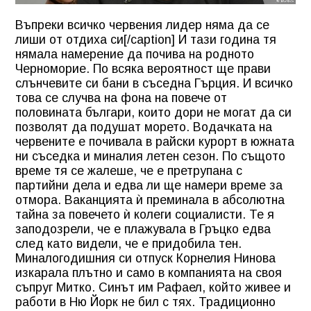
Въпреки всичко червения лидер няма да се
лиши от отдиха си[/caption] И тази година тя
нямала намерение да почива на родното
Черноморие. По всяка вероятност ще прави
слънчевите си бани в съседна Гърция. И всичко
това се случва на фона на повече от
половината българи, които дори не могат да си
позволят да подушат морето. Водачката на
червените е почивала в райски курорт в южната
ни съседка и миналия летен сезон. По същото
време тя се жалеше, че е претрупана с
партийни дела и едва ли ще намери време за
отмора. Ваканцията ѝ преминала в абсолютна
тайна за повечето ѝ колеги социалисти. Те я
заподозрели, че е плажувала в Гръцко едва
след като видели, че е придобила тен.
Миналогодишния си отпуск Корнелия Нинова
изкарала плътно и само в компанията на своя
съпруг Митко. Синът им Рафаел, който живее и
работи в Ню Йорк не бил с тях. Традиционно