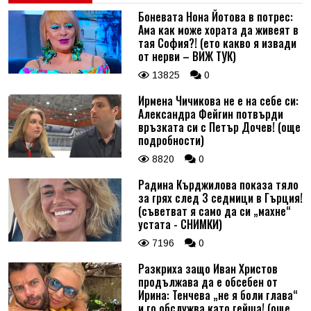
Боневата Нона Йотова в потрес:
Ама как може хората да живеят в
тая София?! (ето какво я извади
от нерви – ВИЖ ТУК)
13825
0
Ирмена Чичикова не е на себе си:
Александра Фейгин потвърди
връзката си с Петър Дочев! (още
подробности)
8820
0
Радина Кърджилова показа тяло
за грях след 3 седмици в Гърция!
(съветват я само да си „махне“
устата - СНИМКИ)
7196
0
Разкриха защо Иван Христов
продължава да е обсебен от
Ирина: Тенчева „не я боли глава“
и го обслужва като гейша! (още