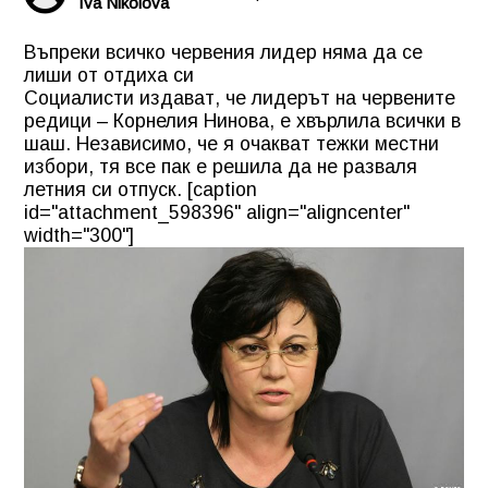
Iva Nikolova
Въпреки всичко червения лидер няма да се
лиши от отдиха си
Социалисти издават, че лидерът на червените
редици – Корнелия Нинова, е хвърлила всички в
шаш. Независимо, че я очакват тежки местни
избори, тя все пак е решила да не разваля
летния си отпуск. [caption
id="attachment_598396" align="aligncenter"
width="300"]