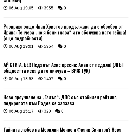
06 Aug 19:05
3955
0
Разкриха защо Иван Христов продължава да е обсебен от
Ирина: Тенчева „не я боли глава“ и го обслужва като гейша!
(още подробности)
06 Aug 19:01
5964
0
АЙ СТИГА, БЕ!! Педалът Азис кресна: Аман от педали! (ЛГБТ
общността иска да го линчува – ВИЖ ТУК)
06 Aug 18:58
1407
0
Ново проучване на „Галъп“: ДПС със стабилен рейтинг,
подкрепата към Радев се запазва
06 Aug 15:17
329
0
Тайната любов на Мерилин Монро и Франк Синатра? Нова