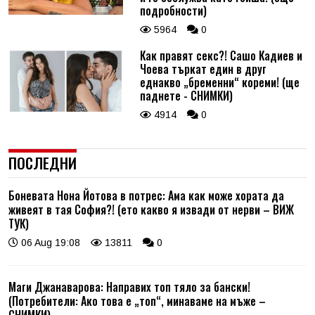
подробности)
5964
0
Как правят секс?! Сашо Кадиев и
Чоева търкат един в друг
еднакво „бременни“ кореми! (ще
паднете - СНИМКИ)
4914
0
ПОСЛЕДНИ
Боневата Нона Йотова в потрес: Ама как може хората да
живеят в тая София?! (ето какво я извади от нерви – ВИЖ
ТУК)
06 Aug 19:08
13811
0
Маги Джанаварова: Направих топ тяло за бански!
(Потребители: Ако това е „топ“, минаваме на мъже –
СНИМКИ)