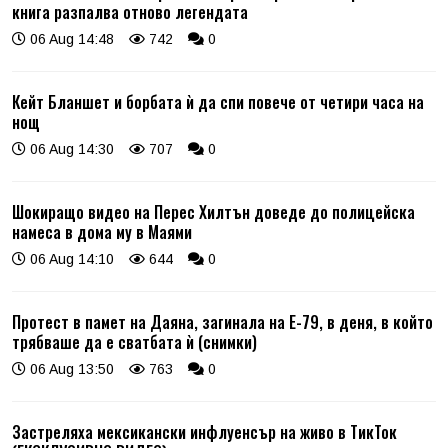
книга разпалва отново легендата
06 Aug 14:48
742
0
Кейт Бланшет и борбата ѝ да спи повече от четири часа на
нощ
06 Aug 14:30
707
0
Шокиращо видео на Перес Хилтън доведе до полицейска
намеса в дома му в Маями
06 Aug 14:10
644
0
Протест в памет на Даяна, загинала на Е-79, в деня, в който
трябваше да е сватбата ѝ (снимки)
06 Aug 13:50
763
0
Застреляха мексикански инфлуенсър на живо в ТикТок