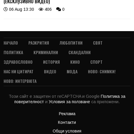
(ЕКСКЛУЗИВНО ВИДЕО)
06 Aug 13:30
406
0
НАЧАЛО
РАЗКРИТИЯ
ЛЮБОПИТНИ
СВЯТ
ПОЛИТИКА
КРИМИНАЛНИ
СКАНДАЛНИ
ЗДРАВОСЛОВНО
ИСТОРИЯ
КИНО
СПОРТ
НАС НИ ЦИТИРАТ
ВИДЕО
МОДА
НОВО: СНИМКИ!
НОВО: ИНТЕРВЮТА
Този сайт е защитен от reCAPTCHA и Google
Политика за
поверителност
и
Условия за ползване
са приложени.
Реклама
Контакти
Общи условия