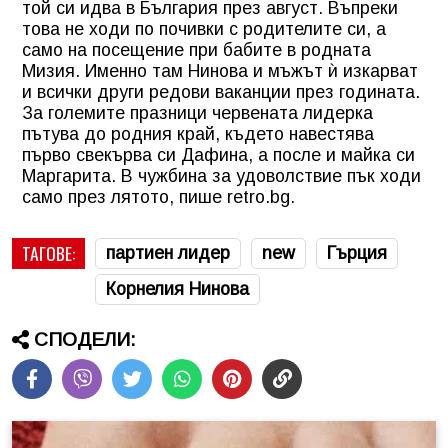
той си идва в България през август. Въпреки
това не ходи по почивки с родителите си, а
само на посещение при бабите в родната
Мизия. Именно там Нинова и мъжът ѝ изкарват
и всички други редови ваканции през годината.
За големите празници червената лидерка
пътува до родния край, където навестява
първо свекърва си Дафина, а после и майка си
Маргарита. В чужбина за удоволствие пък ходи
само през лятото, пише retro.bg.
ТАГОВЕ:
партиен лидер
new
Гърция
Корнелия Нинова
СПОДЕЛИ: