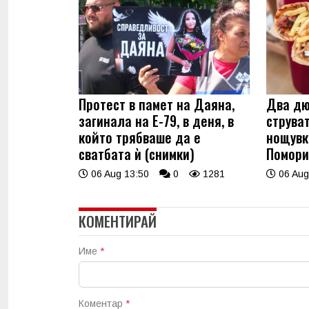
Протест в памет на Даяна,
Два дю
загинала на Е-79, в деня, в
струва
който трябваше да е
нощувк
сватбата ѝ (снимки)
Помори
06 Aug 13:50
0
1281
06 Aug
КОМЕНТИРАЙ
Име
*
Коментар
*