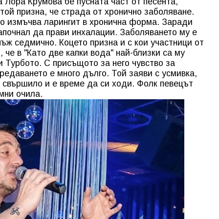
 Лора Крумова бе пусната част от песента,
той призна, че страда от хронично заболяване.
 го измъчва ларингит в хронична форма. Заради
апочнал да прави инхалации. Заболяването му е
ъж седмично. Коцето призна и с кои участници от
 че в "Като две капки вода" най-близки са му
 Турбото. С присъщото за него чувство за
предаването е много дълго. Той заяви с усмивка,
е свършило и е време да си ходи. Фолк певецът
мни очила.