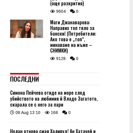
(още разкрития)
9604
0
Маги Джанаварова:
Направих топ тяло за
бански! (Потребители:
Ако това е „топ“,
минаваме на мъже –
СНИМКИ)
9128
0
ПОСЛЕДНИ
Симона Пейчева отиде на море след
убийството на любимия й Владо Загатото,
скарала се с него за пари
08 Aug 13:10
168
0
Нолан отново смая Холивуд! Ан Хатауей и