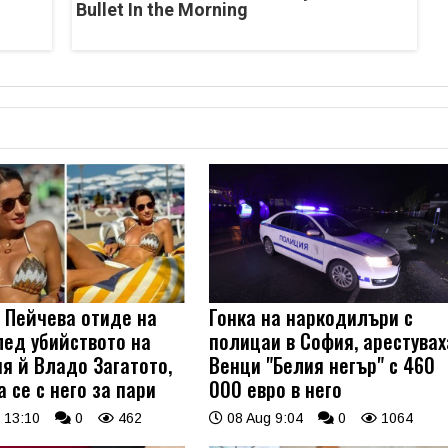
Bullet In the Morning
 Пейчева отиде на
Гонка на наркодилъри с
лед убийството на
полицаи в София, арестувах
я й Владо Загатото,
Венци "Белия негър" с 460
 се с него за пари
000 евро в него
 13:10
0
462
08 Aug 9:04
0
1064