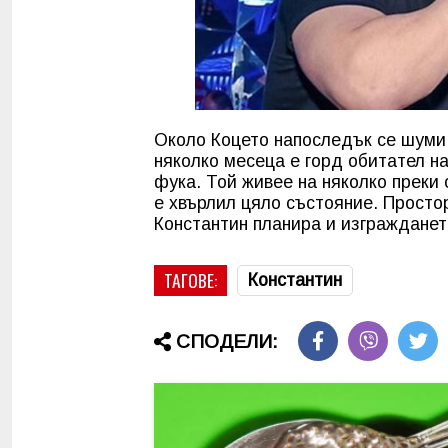
Около Коцето напоследък се шуми 
няколко месеца е горд обитател на
фука. Той живее на няколко преки
е хвърлил цяло състояние. Просто
Константин планира и изграждането
ТАГОВЕ:
Константин
СПОДЕЛИ: