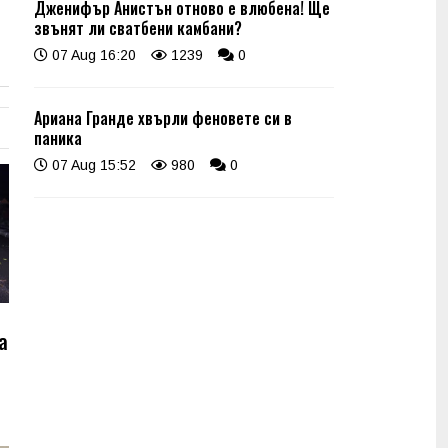
Дженифър Анистън отново е влюбена! Ще
звънят ли сватбени камбани?
07 Aug 16:20
1239
0
Ариана Гранде хвърли феновете си в
паника
07 Aug 15:52
980
0
а