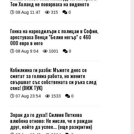
Том Холанд не повярваха на видяното
08 Aug 11:47
315
0
Гонка на наркодилъри с полицаи в София,
арестуваха Венци "Белия негър" с 460
000 евро в него
08 Aug 9:04
1001
0
Кобилкина ги разби: Мъжете днес се
смятат за голяма работа, но жените
свършват със собствената си ръка след
секс! (ВИЖ ТУК)
07 Aug 23:54
1533
0
Зоран да го духа!! Силвия Петкова
влюбена отново: Не мисля, че е раждан
друг, който да успее... (още разкрития)