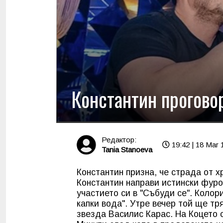
Константин проговор
Редактор:
19:42 | 18 Mar 
Tania Stanoeva
Константин призна, че страда от 
Константин направи истински фурор
участието си в "Събуди се". Колор
капки вода". Утре вечер той ще тр
звезда Василис Карас. На Коцето с