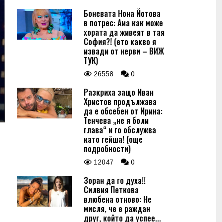
Боневата Нона Йотова
в потрес: Ама как може
хората да живеят в тая
София?! (ето какво я
извади от нерви – ВИЖ
ТУК)
26558
0
Разкриха защо Иван
Христов продължава
да е обсебен от Ирина:
Тенчева „не я боли
глава“ и го обслужва
като гейша! (още
подробности)
12047
0
Зоран да го духа!!
Силвия Петкова
влюбена отново: Не
мисля, че е раждан
друг, който да успее...