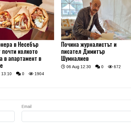
нера в Несебър
Почина журналистът и
т почти колкото
писател Димитър
а в апартамент в
Шумналиев
е
06 Aug 12:30
0
672
 13:10
0
1904
Email