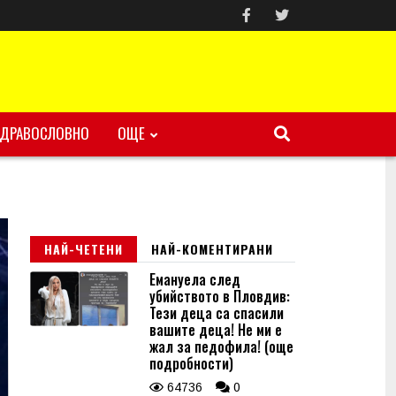
ЗДРАВОСЛОВНО
ОЩЕ
НАЙ-ЧЕТЕНИ
НАЙ-КОМЕНТИРАНИ
Емануела след
убийството в Пловдив:
Тези деца са спасили
вашите деца! Не ми е
жал за педофила! (още
подробности)
64736
0