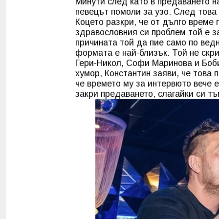
Минути след като в предаването на
певецът помоли за узо. След това 
Коцето разкри, че от дълго време
здравословния си проблем той е з
причината той да пие само по ведн
формата е най-близък. Той не скри,
Гери-Никол, Софи Маринова и Боби
хумор, Константин заяви, че това 
че времето му за интервюто вече 
закри предаването, слагайки си тъ