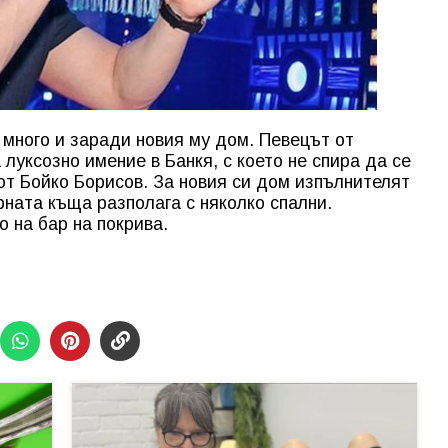
много и заради новия му дом. Певецът от
 луксозно имение в Банкя, с което не спира да се
 от Бойко Борисов. За новия си дом изпълнителят
рната къща разполага с няколко спални.
 на бар на покрива.