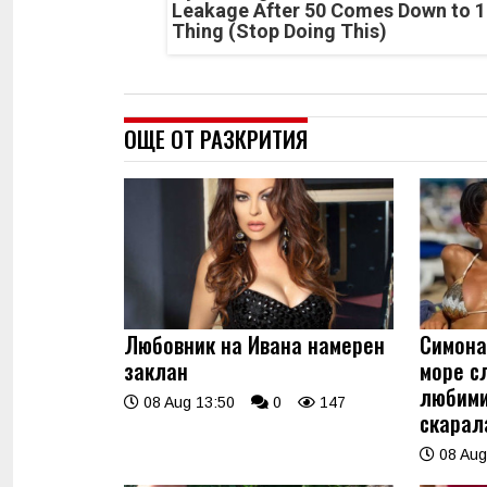
Leakage After 50 Comes Down to 1
Thing (Stop Doing This)
ОЩЕ ОТ РАЗКРИТИЯ
Любовник на Ивана намерен
Симона
заклан
море с
любими
08 Aug 13:50
0
147
скарала
08 Aug