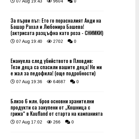
07 Aug 19:43
9604
0
За първи път: Ето го порасналият Анди на
Башар Рахал и Любомира Башева!
(актрисата разцъфна като роза - СНИМКИ)
07 Aug 19:40
2702
0
Емануела след убийството в Пловдив:
Тези деца са спасили вашите деца! Не ми
е жал за педофила! (още подробности)
07 Aug 19:36
64687
0
Близо 6 млн. броя основни хранителни
продукти са закупени от „Кошница с
грижа“ в Kaufland от старта на кампанията
07 Aug 17:02
266
0