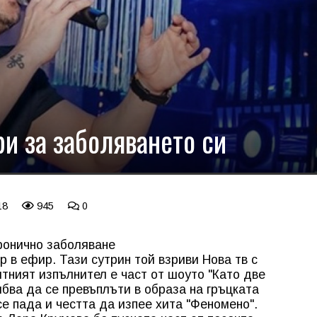
и за заболяването си
18
945
0
хронично заболяване
 в ефир. Тази сутрин той взриви Нова тв с
итният изпълнител е част от шоуто "Като две
ябва да се превъплъти в образа на гръцката
е пада и честта да изпее хита "Феномено".