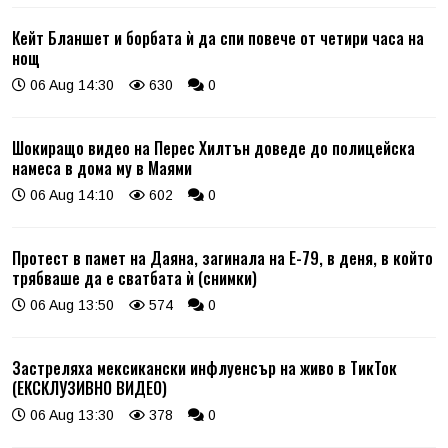
Кейт Бланшет и борбата ѝ да спи повече от четири часа на
нощ
06 Aug 14:30
630
0
Шокиращо видео на Перес Хилтън доведе до полицейска
намеса в дома му в Маями
06 Aug 14:10
602
0
Протест в памет на Даяна, загинала на Е-79, в деня, в който
трябваше да е сватбата ѝ (снимки)
06 Aug 13:50
574
0
Застреляха мексикански инфлуенсър на живо в ТикТок
(ЕКСКЛУЗИВНО ВИДЕО)
06 Aug 13:30
378
0