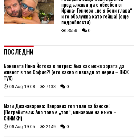
продължава да е обсебен от
Ирина: Тенчева „не я боли глава“
и го обслужва като гейша! (още
подробности)
3556
0
ПОСЛЕДНИ
Боневата Нона Йотова в потрес: Ама как може хората да
живеят в тая София?! (ето какво я извади от нерви – ВИЖ
ТУК)
06 Aug 19:08
7133
0
Маги Джанаварова: Направих топ тяло за бански!
(Потребители: Ако това е „топ“, минаваме на мъже –
СНИМКИ)
06 Aug 19:05
2149
0