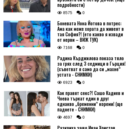
подробности)
8575
0
Боневата Нона Йотова в потрес:
Ама как може хората да живеят в
тая София?! (ето какво я извади
от нерви – ВИЖ ТУК)
7168
0
Радина Кърджилова показа тяло
за грях след 3 седмици в Гърция!
(съветват я само да си „махне“
устата - СНИМКИ)
6923
0
Как правят секс?! Сашо Кадиев и
Чоева търкат един в друг
еднакво „бременни“ кореми! (ще
паднете - СНИМКИ)
4697
0
Разкриха защо Иван Христов