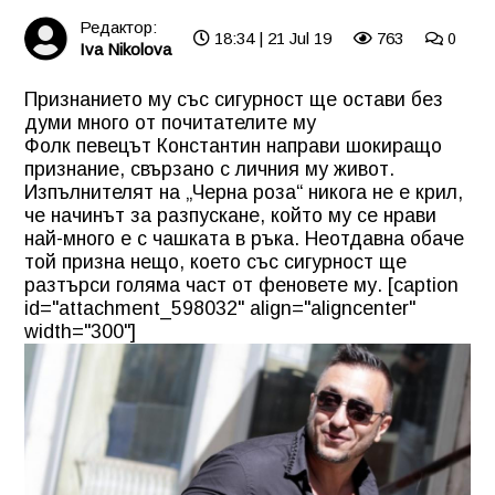
Редактор:
18:34 | 21 Jul 19
763
0
Iva Nikolova
Признанието му със сигурност ще остави без
думи много от почитателите му
Фолк певецът Константин направи шокиращо
признание, свързано с личния му живот.
Изпълнителят на „Черна роза“ никога не е крил,
че начинът за разпускане, който му се нрави
най-много е с чашката в ръка. Неотдавна обаче
той призна нещо, което със сигурност ще
разтърси голяма част от феновете му. [caption
id="attachment_598032" align="aligncenter"
width="300"]