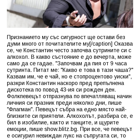
Признанието му със сигурност ще остави без
думи много от почитателите му[/caption] Оказва
се, че Константин често започва сутрините си с
алкохол. В какво състояние е до вечерта, може
само да се гадае. "Започвам да пия от 9 часа
сутринта. Питат ме: "Какво е това в тази чаша?"
Казвам им, че е чай, но е стопроцентово уиски",
разкри Константин наскоро пред препълнена
дискотека по повод 43-ия си рожден ден.
Фолкпевецът отпразнува по впечатляващ начин
личния си празник преди няколко дни, пише
"Флагман". Певецът събра на едно място най-
близките си приятели. Алкохолът, разбира се, е
бил в изобилие, както и танците, и щурите
емоции, пише show.blitz.bg. При все, че певецът
е осигурил невиждан лукс на съпругата си, то