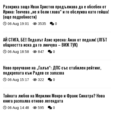
Разкриха защо Иван Христов продължава да е обсебен от
Ирина: Тенчева „не я боли глава“ и го обслужва като гейша!
(още подробности)
06 Aug 19:01
3535
0
АЙ СТИГА, БЕ!! Педалът Азис кресна: Аман от педали! (ЛГБТ
общността иска да го линчува – ВИЖ ТУК)
06 Aug 18:58
847
0
Ново проучване на „Галъп“: ДПС със стабилен рейтинг,
подкрепата към Радев се запазва
06 Aug 15:17
322
0
Тайната любов на Мерилин Монро и Франк Синатра? Нова
книга разпалва отново легендата
06 Aug 14:48
595
0