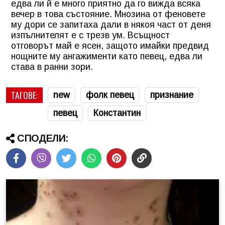
едва ли й е много приятно да го вижда всяка
вечер в това състояние. Мнозина от феновете
му дори се запитаха дали в някоя част от деня
изпълнителят е с трезв ум. Всъщност
отговорът май е ясен, защото имайки предвид
нощните му ангажименти като певец, едва ли
става в ранни зори.
ТАГОВЕ:
new
фолк певец
признание
певец
Константин
СПОДЕЛИ: