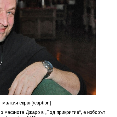
малкия екран[/caption]
о мафиота Джаро в „Под прикритие“, е изборът