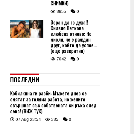
СНИМКИ)
8855
0
Зоран да го духа!!
Силвия Петкова
влюбена отново: Не
мисля, че е раждан
друг, който да успее...
(още разкрития)
7042
0
ПОСЛЕДНИ
Кобилкина ги разби: Мъжете днес се
смятат за голяма работа, но жените
свършват със собствената си ръка след
секс! (ВИЖ ТУК)
07 Aug 23:54
385
0