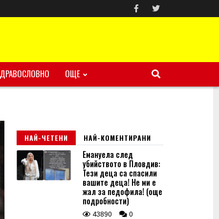
ЗДРАВОСЛОВНО
ОЩЕ
НАЙ-ЧЕТЕНИ
НАЙ-КОМЕНТИРАНИ
Емануела след
убийството в Пловдив:
Тези деца са спасили
вашите деца! Не ми е
жал за педофила! (още
подробности)
43890
0