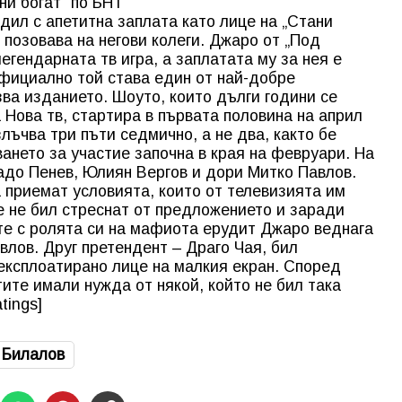
ни богат“ по БНТ
дил с апетитна заплата като лице на „Стани
е позовава на негови колеги. Джаро от „Под
легендарната тв игра, а заплатата му за нея е
официално той става един от най-добре
ва изданието. Шоуто, които дълги години се
 Нова тв, стартира в първата половина на април
лъчва три пъти седмично, а не два, както бе
ането за участие започна в края на февруари. На
адо Пенев, Юлиян Вергов и дори Митко Павлов.
 приемат условията, които от телевизията им
 не бил стреснат от предложението и заради
те с ролята си на мафиота ерудит Джаро веднага
лов. Друг претендент – Драго Чая, бил
експлоатирано лице на малкия екран. Според
ите имали нужда от някой, който не бил така
atings]
 Билалов