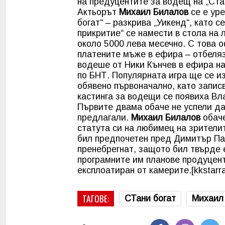
на предуцентите за водещ на „Ста
Актьорът
Михаил Билалов
се е уре
богат“ – разкрива „Уикенд“, като с
прикритие“ се намести в стола на 
около 5000 лева месечно. С това 
платените мъже в ефира – отбеляз
водеше от Ники Кънчев в ефира на
по БНТ. Популярната игра ще се из
обявено първоначално, като записв
кастинга за водещи се появиха Вл
Първите двама обаче не успели да
предлагали.
Михаил Билалов
обаче
статута си на любимец на зрители
бил предпочетен пред Димитър Пав
пренебрегнат, защото бил твърде 
програмните им планове продуцент
експлоатиран от камерите.[kkstarr
ТАГОВЕ:
СТани богат
Михаил