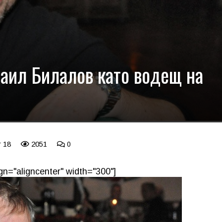
аил Билалов като водещ на
r 18
2051
0
gn="aligncenter" width="300"]