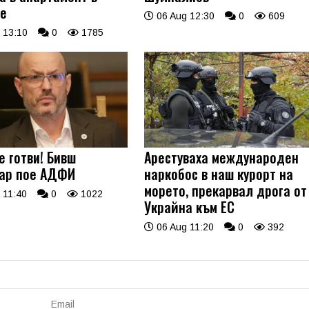
е
06 Aug 12:30
0
609
 13:10
0
1785
е готви! Бивш
Арестуваха международен
ар пое АДФИ
наркобос в наш курорт на
морето, прекарвал дрога от
 11:40
0
1022
Украйна към ЕС
06 Aug 11:20
0
392
Email