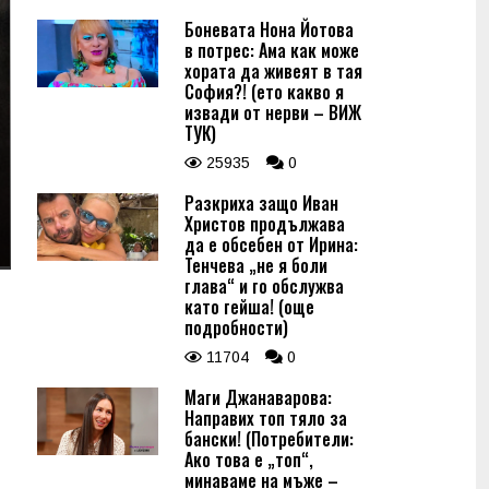
Боневата Нона Йотова
в потрес: Ама как може
хората да живеят в тая
София?! (ето какво я
извади от нерви – ВИЖ
ТУК)
25935
0
Разкриха защо Иван
Христов продължава
да е обсебен от Ирина:
Тенчева „не я боли
глава“ и го обслужва
като гейша! (още
подробности)
11704
0
Маги Джанаварова:
Направих топ тяло за
бански! (Потребители:
Ако това е „топ“,
минаваме на мъже –