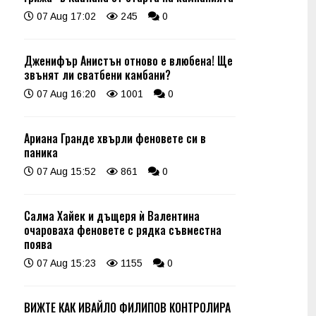
07 Aug 17:02
245
0
Дженифър Анистън отново е влюбена! Ще
звънят ли сватбени камбани?
07 Aug 16:20
1001
0
Ариана Гранде хвърли феновете си в
паника
07 Aug 15:52
861
0
Салма Хайек и дъщеря ѝ Валентина
очароваха феновете с рядка съвместна
поява
07 Aug 15:23
1155
0
ВИЖТЕ КАК ИВАЙЛО ФИЛИПОВ КОНТРОЛИРА