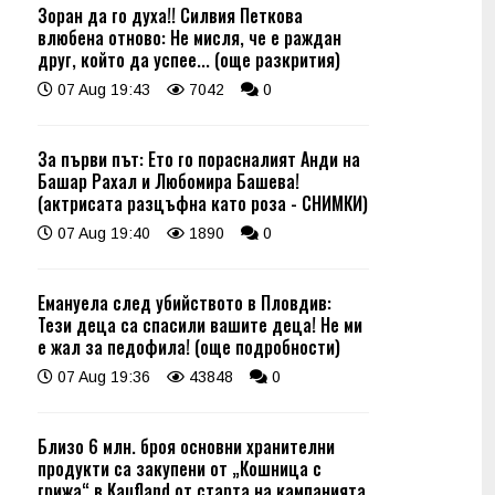
Зоран да го духа!! Силвия Петкова
влюбена отново: Не мисля, че е раждан
друг, който да успее... (още разкрития)
07 Aug 19:43
7042
0
За първи път: Ето го порасналият Анди на
Башар Рахал и Любомира Башева!
(актрисата разцъфна като роза - СНИМКИ)
07 Aug 19:40
1890
0
Емануела след убийството в Пловдив:
Тези деца са спасили вашите деца! Не ми
е жал за педофила! (още подробности)
07 Aug 19:36
43848
0
Близо 6 млн. броя основни хранителни
продукти са закупени от „Кошница с
грижа“ в Kaufland от старта на кампанията