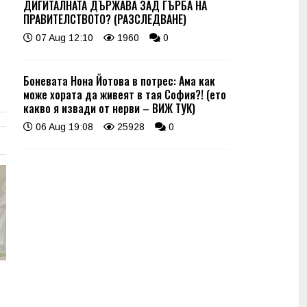
ДИГИТАЛНАТА ДЪРЖАВА ЗАД ГЪРБА НА
ПРАВИТЕЛСТВОТО? (РАЗСЛЕДВАНЕ)
07 Aug 12:10
1960
0
Боневата Нона Йотова в потрес: Ама как
може хората да живеят в тая София?! (ето
какво я извади от нерви – ВИЖ ТУК)
06 Aug 19:08
25928
0