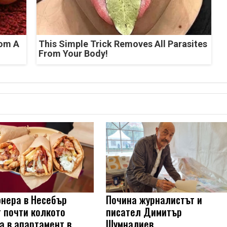
rom A
This Simple Trick Removes All Parasites
From Your Body!
нера в Несебър
Почина журналистът и
т почти колкото
писател Димитър
а в апартамент в
Шумналиев