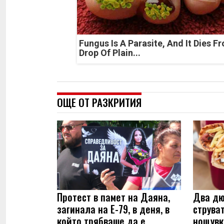
Fungus Is A Parasite, And It Dies F
Drop Of Plain...
ОЩЕ ОТ РАЗКРИТИЯ
Протест в памет на Даяна,
Два дю
загинала на Е-79, в деня, в
струва
който трябваше да е
нощувк