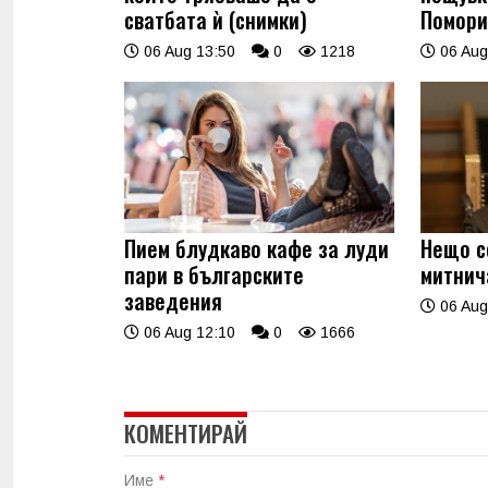
сватбата ѝ (снимки)
Помори
06 Aug 13:50
0
1218
06 Aug
Пием блудкаво кафе за луди
Нещо с
пари в българските
митнич
заведения
06 Aug
06 Aug 12:10
0
1666
КОМЕНТИРАЙ
Име
*