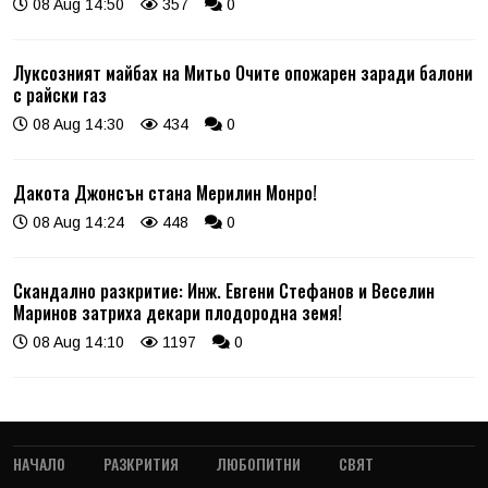
08 Aug 14:50
357
0
Луксозният майбах на Митьо Очите опожарен заради балони
с райски газ
08 Aug 14:30
434
0
Дакота Джонсън стана Мерилин Монро!
08 Aug 14:24
448
0
Скандално разкритие: Инж. Евгени Стефанов и Веселин
Маринов затриха декари плодородна земя!
08 Aug 14:10
1197
0
НАЧАЛО
РАЗКРИТИЯ
ЛЮБОПИТНИ
СВЯТ