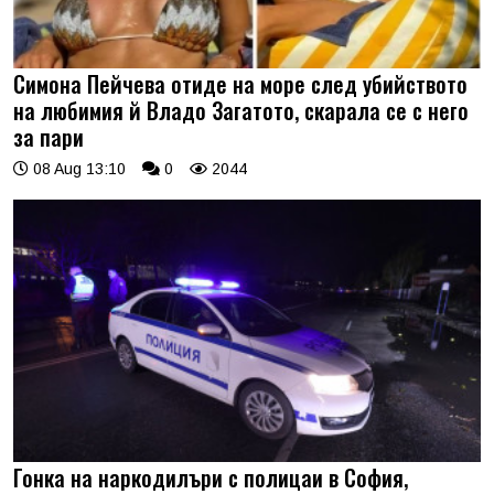
Симона Пейчева отиде на море след убийството
на любимия й Владо Загатото, скарала се с него
за пари
08 Aug 13:10
0
2044
Гонка на наркодилъри с полицаи в София,