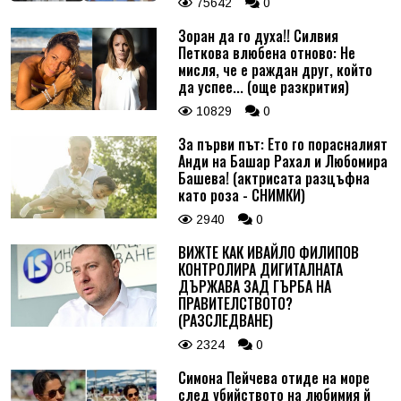
75642
0
Зоран да го духа!! Силвия
Петкова влюбена отново: Не
мисля, че е раждан друг, който
да успее... (още разкрития)
10829
0
За първи път: Ето го порасналият
Анди на Башар Рахал и Любомира
Башева! (актрисата разцъфна
като роза - СНИМКИ)
2940
0
ВИЖТЕ КАК ИВАЙЛО ФИЛИПОВ
КОНТРОЛИРА ДИГИТАЛНАТА
ДЪРЖАВА ЗАД ГЪРБА НА
ПРАВИТЕЛСТВОТО?
(РАЗСЛЕДВАНЕ)
2324
0
Симона Пейчева отиде на море
след убийството на любимия й