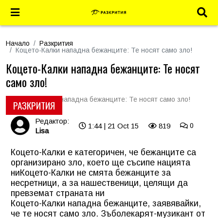
Начало
Разкрития
Коцето-Калки нападна бежанците: Те носят само зло!
Коцето-Калки нападна бежанците: Те носят
само зло!
РАЗКРИТИЯ
Редактор:
1:44 | 21 Oct 15
819
0
Lisa
Коцето-Калки е категоричен, че бежанците са
организирано зло, което ще съсипе нацията
ни
Коцето-Калки не смята бежанците за
несретници, а за нашественици, целящи да
превземат страната ни
Коцето-Калки нападна бежанците, заявявайки,
че те носят само зло. Зъболекарят-музикант от