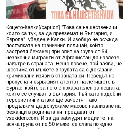
Коцето-Калки[/caption] "Това са нашественици,
които са тук, за да превземат и България, и
Европа", убеден е Калки. И изобщо не осъжда
постъпката на граничния полицай, който
застреля бежанец при опит на група от 54
незаконни мигранти от Афганистан да навлезе
навътре в страната. Нещо повече, той заяви, че
шестима от мъжете в групата са с доказани
криминални изяви в страната си. Певецът не
пропусна и кървавият атентат на летището в
Бургас, който за него е показателен за нещата,
които се случват в България. Тъй като подобни
терористични атаки ще зачестят, ако
продължим да допускаме масово навлизане на
бежанци в родината ни, предават от
vsekiden.com. И за да заблудят медиите, на
всяка група от по 50 мъже, се слага по едно