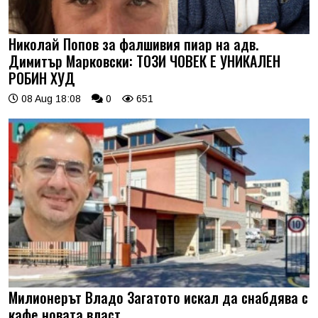
Николай Попов за фалшивия пиар на адв.
Димитър Марковски: ТОЗИ ЧОВЕК Е УНИКАЛЕН
РОБИН ХУД
08 Aug 18:08
0
651
Милионерът Владо Загатото искал да снабдява с
кафе новата власт