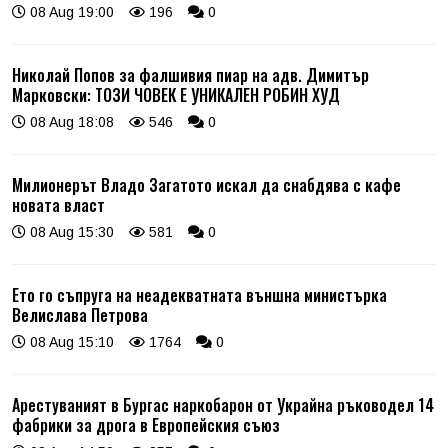
08 Aug 19:00
196
0
Николай Попов за фалшивия пиар на адв. Димитър
Марковски: ТОЗИ ЧОВЕК Е УНИКАЛЕН РОБИН ХУД
08 Aug 18:08
546
0
Милионерът Владо Загатото искал да снабдява с кафе
новата власт
08 Aug 15:30
581
0
Ето го съпруга на неадекватната външна министърка
Велислава Петрова
08 Aug 15:10
1764
0
Арестуваният в Бургас наркобарон от Украйна ръководел 14
фабрики за дрога в Европейския съюз