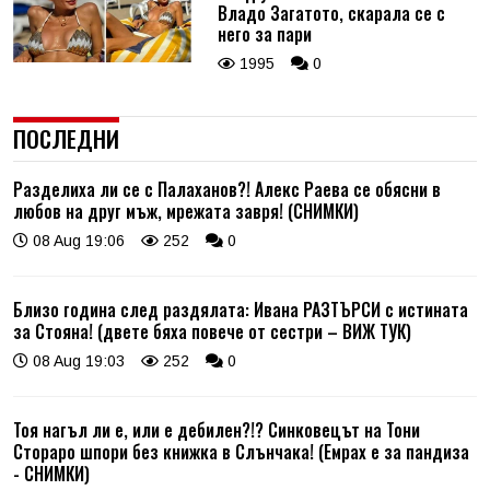
Владо Загатото, скарала се с
него за пари
1995
0
ПОСЛЕДНИ
Разделиха ли се с Палаханов?! Алекс Раева се обясни в
любов на друг мъж, мрежата завря! (СНИМКИ)
08 Aug 19:06
252
0
Близо година след раздялата: Ивана РАЗТЪРСИ с истината
за Стояна! (двете бяха повече от сестри – ВИЖ ТУК)
08 Aug 19:03
252
0
Тоя нагъл ли е, или е дебилен?!? Синковецът на Тони
Стораро шпори без книжка в Слънчака! (Емрах е за пандиза
- СНИМКИ)