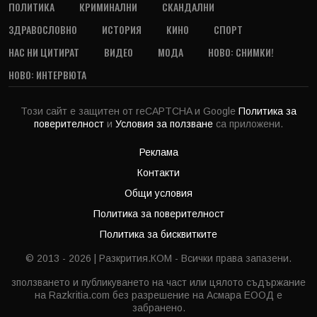
ПОЛИТИКА
КРИМИНАЛНИ
СКАНДАЛНИ
ЗДРАВОСЛОВНО
ИСТОРИЯ
КИНО
СПОРТ
НАС НИ ЦИТИРАТ
ВИДЕО
МОДА
НОВО: СНИМКИ!
НОВО: ИНТЕРВЮТА
Този сайт е защитен от reCAPTCHA и Google
Политика за
поверителност
и
Условия за ползване
са приложени.
Реклама
Контакти
Общи условия
Политика за поверителност
Политика за бисквитките
© 2013 - 2026 | Разкрития.КОМ - Всички права запазени.
зползването и публикуването на част или цялото съдържание
на Razkritia.com без разрешение на Асмара ЕООД е
забранено.