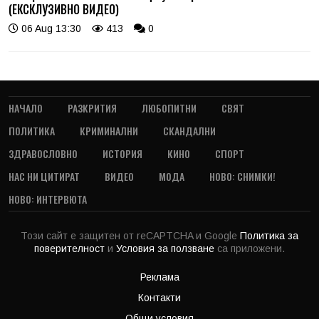
(ЕКСКЛУЗИВНО ВИДЕО)
06 Aug 13:30
413
0
НАЧАЛО
РАЗКРИТИЯ
ЛЮБОПИТНИ
СВЯТ
ПОЛИТИКА
КРИМИНАЛНИ
СКАНДАЛНИ
ЗДРАВОСЛОВНО
ИСТОРИЯ
КИНО
СПОРТ
НАС НИ ЦИТИРАТ
ВИДЕО
МОДА
НОВО: СНИМКИ!
НОВО: ИНТЕРВЮТА
Този сайт е защитен от reCAPTCHA и Google
Политика за
поверителност
и
Условия за ползване
са приложени.
Реклама
Контакти
Общи условия