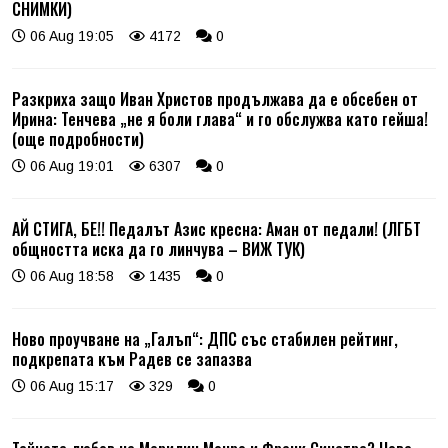
СНИМКИ)
06 Aug 19:05
4172
0
Разкриха защо Иван Христов продължава да е обсебен от
Ирина: Тенчева „не я боли глава“ и го обслужва като гейша!
(още подробности)
06 Aug 19:01
6307
0
АЙ СТИГА, БЕ!! Педалът Азис кресна: Аман от педали! (ЛГБТ
общността иска да го линчува – ВИЖ ТУК)
06 Aug 18:58
1435
0
Ново проучване на „Галъп“: ДПС със стабилен рейтинг,
подкрепата към Радев се запазва
06 Aug 15:17
329
0