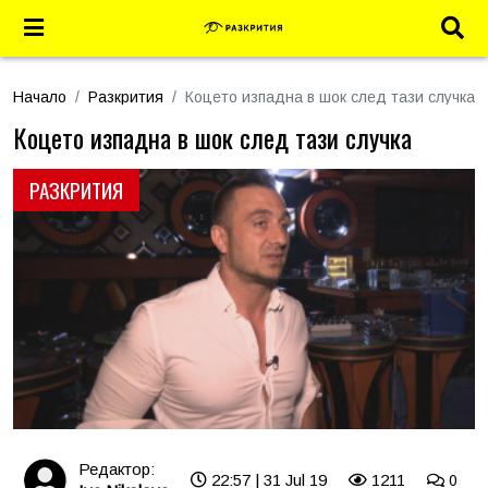
Начало
Разкрития
Коцето изпадна в шок след тази случка
Коцето изпадна в шок след тази случка
РАЗКРИТИЯ
Редактор:
22:57 | 31 Jul 19
1211
0