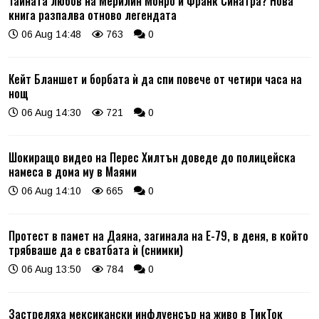
Тайната любов на Мерилин Монро и Франк Синатра? Нова
книга разпалва отново легендата
06 Aug 14:48
763
0
Кейт Бланшет и борбата ѝ да спи повече от четири часа на
нощ
06 Aug 14:30
721
0
Шокиращо видео на Перес Хилтън доведе до полицейска
намеса в дома му в Маями
06 Aug 14:10
665
0
Протест в памет на Даяна, загинала на Е-79, в деня, в който
трябваше да е сватбата ѝ (снимки)
06 Aug 13:50
784
0
Застреляха мексикански инфлуенсър на живо в ТикТок