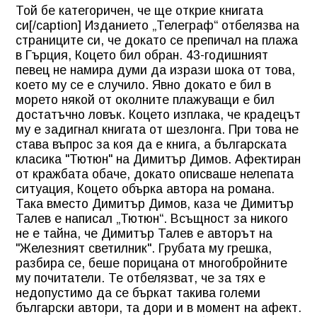
Той бе категоричен, че ще открие книгата
си[/caption] Изданието „Телеграф“ отбелязва на
страниците си, че докато се препичал на плажа
в Гърция, Коцето бил обран. 43-годишният
певец не намира думи да изрази шока от това,
което му се е случило. Явно докато е бил в
морето някой от околните плажуващи е бил
достатъчно ловък. Коцето изплака, че крадецът
му е задигнал книгата от шезлонга. При това не
става въпрос за коя да е книга, а българската
класика "Тютюн" на Димитър Димов. Афектиран
от кражбата обаче, докато описваше нелепата
ситуация, Коцето обърка автора на романа.
Така вместо Димитър Димов, каза че Димитър
Талев е написал „Тютюн“. Всъщност за никого
не е тайна, че Димитър Талев е авторът на
"Железният светилник". Грубата му грешка,
разбира се, беше порицана от многобройните
му почитатели. Те отбелязват, че за тях е
недопустимо да се бъркат такива големи
български автори, та дори и в момент на афект.