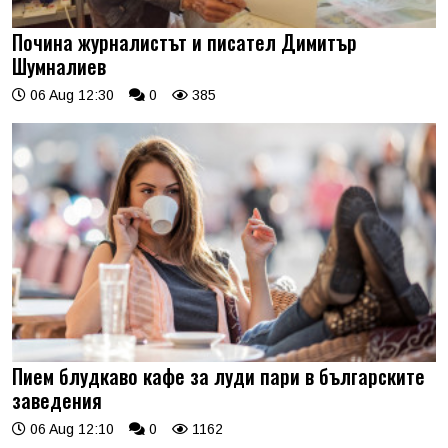
Почина журналистът и писател Димитър
Шумналиев
06 Aug 12:30
0
385
Пием блудкаво кафе за луди пари в българските
заведения
06 Aug 12:10
0
1162