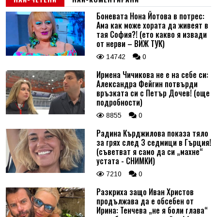
Боневата Нона Йотова в потрес:
Ама как може хората да живеят в
тая София?! (ето какво я извади
от нерви – ВИЖ ТУК)
14742
0
Ирмена Чичикова не е на себе си:
Александра Фейгин потвърди
връзката си с Петър Дочев! (още
подробности)
8855
0
Радина Кърджилова показа тяло
за грях след 3 седмици в Гърция!
(съветват я само да си „махне“
устата - СНИМКИ)
7210
0
Разкриха защо Иван Христов
продължава да е обсебен от
Ирина: Тенчева „не я боли глава“