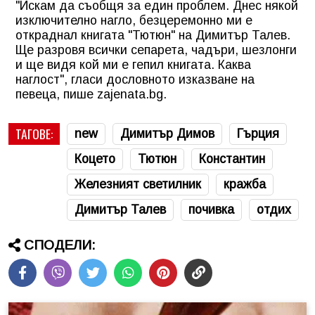
"Искам да съобщя за един проблем. Днес някой
изключително нагло, безцеремонно ми е
откраднал книгата "Тютюн" на Димитър Талев.
Ще разровя всички сепарета, чадъри, шезлонги
и ще видя кой ми е гепил книгата. Каква
наглост", гласи дословното изказване на
певеца, пише zajenata.bg.
ТАГОВЕ:
new
Димитър Димов
Гърция
Коцето
Тютюн
Константин
Железният светилник
кражба
Димитър Талев
почивка
отдих
СПОДЕЛИ: