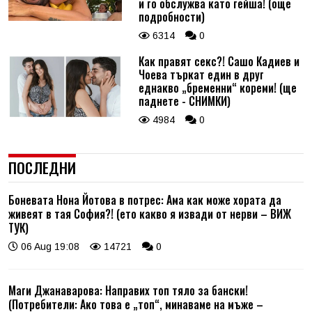
и го обслужва като гейша! (още
подробности)
6314
0
Как правят секс?! Сашо Кадиев и
Чоева търкат един в друг
еднакво „бременни“ кореми! (ще
паднете - СНИМКИ)
4984
0
ПОСЛЕДНИ
Боневата Нона Йотова в потрес: Ама как може хората да
живеят в тая София?! (ето какво я извади от нерви – ВИЖ
ТУК)
06 Aug 19:08
14721
0
Маги Джанаварова: Направих топ тяло за бански!
(Потребители: Ако това е „топ“, минаваме на мъже –