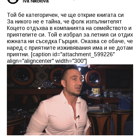
Iva Nikolova
Той бе категоричен, че ще открие книгата си
За никого не е тайна, че фолк изпълнителят
Коцето отдъхва в компанията на семейството и
приятелите си. Той е избрал за летния си отдих
южната ни съседка Гърция. Оказва се обаче, че
наред с приятните изживявания има и не дотам
приятни. [caption id="attachment_599226"
align="aligncenter" width="300"]