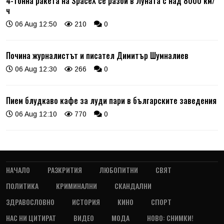
4-тонна ракета на SpaceX се разби в Луната с над 8000 км/
ч
06 Aug 12:50
210
0
Почина журналистът и писател Димитър Шумналиев
06 Aug 12:30
266
0
Пием блудкаво кафе за луди пари в българските заведения
06 Aug 12:10
770
0
НАЧАЛО
РАЗКРИТИЯ
ЛЮБОПИТНИ
СВЯТ
ПОЛИТИКА
КРИМИНАЛНИ
СКАНДАЛНИ
ЗДРАВОСЛОВНО
ИСТОРИЯ
КИНО
СПОРТ
НАС НИ ЦИТИРАТ
ВИДЕО
МОДА
НОВО: СНИМКИ!