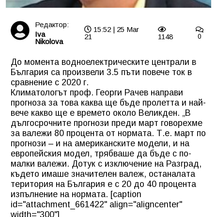
Редактор:
15:52 | 25 Mar
Iva
21
1148
0
Nikolova
До момента водноелектрическите централи в
България са произвели 3.5 пъти повече ток в
сравнение с 2020 г.
Климатологът проф. Георги Рачев направи
прогноза за това каква ще бъде пролетта и най-
вече какво ще е времето около Великден. „В
дългосрочните прогнози преди март говорехме
за валежи 80 процента от нормата. Т.е. март по
прогнози – и на американските модели, и на
европейския модел, трябваше да бъде с по-
малки валежи. Дотук с изключение на Разград,
където имаше значителен валеж, останалата
територия на България е с 20 до 40 процента
изпълнение на нормата. [caption
id="attachment_661422" align="aligncenter"
width="300"]