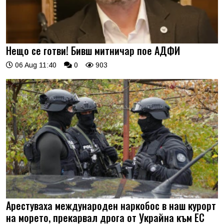
Нещо се готви! Бивш митничар пое АДФИ
06 Aug 11:40
0
903
Арестуваха международен наркобос в наш курорт
на морето, прекарвал дрога от Украйна към ЕС