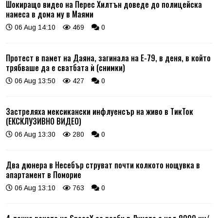
Шокиращо видео на Перес Хилтън доведе до полицейска
намеса в дома му в Маями
06 Aug 14:10
469
0
Протест в памет на Даяна, загинала на Е-79, в деня, в който
трябваше да е сватбата ѝ (снимки)
06 Aug 13:50
427
0
Застреляха мексикански инфлуенсър на живо в ТикТок
(ЕКСКЛУЗИВНО ВИДЕО)
06 Aug 13:30
280
0
Два дюнера в Несебър струват почти колкото нощувка в
апартамент в Поморие
06 Aug 13:10
763
0