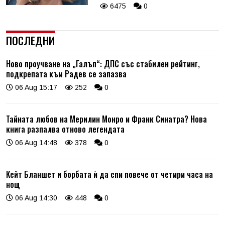
6475
0
ПОСЛЕДНИ
Ново проучване на „Галъп“: ДПС със стабилен рейтинг,
подкрепата към Радев се запазва
06 Aug 15:17
252
0
Тайната любов на Мерилин Монро и Франк Синатра? Нова
книга разпалва отново легендата
06 Aug 14:48
378
0
Кейт Бланшет и борбата ѝ да спи повече от четири часа на
нощ
06 Aug 14:30
448
0