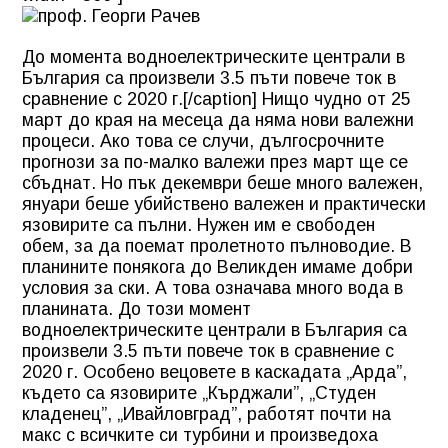
До момента водноелектрическите централи в
България са произвели 3.5 пъти повече ток в
сравнение с 2020 г.[/caption] Нищо чудно от 25
март до края на месеца да няма нови валежни
процеси. Ако това се случи, дългосрочните
прогнози за по-малко валежи през март ще се
сбъднат. Но пък декември беше много валежен,
януари беше убийствено валежен и практически
язовирите са пълни. Нужен им е свободен
обем, за да поемат пролетното пълноводие. В
планините понякога до Великден имаме добри
условия за ски. А това означава много вода в
планината. До този момент
водноелектрическите централи в България са
произвели 3.5 пъти повече ток в сравнение с
2020 г. Особено вецовете в каскадата „Арда”,
където са язовирите „Кърджали”, „Студен
кладенец”, „Ивайловград”, работят почти на
макс с всичките си турбини и произведоха