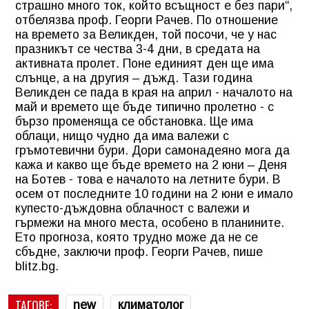
страшно много ток, който всъщност е без пари“,
отбелязва проф. Георги Рачев. По отношение
на времето за Великден, той посочи, че у нас
празникът се чества 3-4 дни, в средата на
активната пролет. Поне единият ден ще има
слънце, а на другия – дъжд. Тази година
Великден се пада в края на април - началото на
май и времето ще бъде типично пролетно - с
бързо променяща се обстановка. Ще има
облаци, нищо чудно да има валежи с
гръмотевични бури. Дори самонадеяно мога да
кажа и какво ще бъде времето на 2 юни – Деня
на Ботев - това е началото на летните бури. В
осем от последните 10 години на 2 юни е имало
купесто-дъждовна облачност с валежи и
гърмежи на много места, особено в планините.
Ето прогноза, която трудно може да не се
сбъдне, заключи проф. Георги Рачев, пише
blitz.bg.
ТАГОВЕ:
new
климатолог