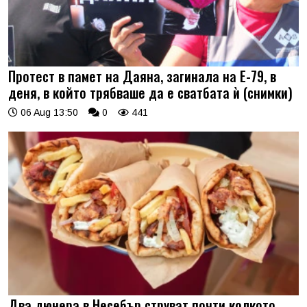
Протест в памет на Даяна, загинала на Е-79, в
деня, в който трябваше да е сватбата ѝ (снимки)
06 Aug 13:50
0
441
Два дюнера в Несебър струват почти колкото