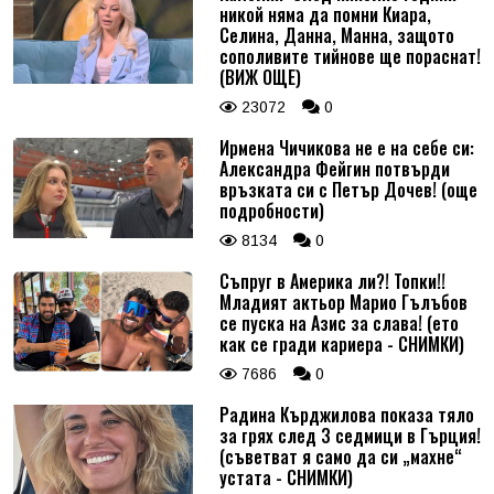
никой няма да помни Киара,
Селина, Данна, Манна, защото
сополивите тийнове ще пораснат!
(ВИЖ ОЩЕ)
23072
0
Ирмена Чичикова не е на себе си:
Александра Фейгин потвърди
връзката си с Петър Дочев! (още
подробности)
8134
0
Съпруг в Америка ли?! Топки!!
Младият актьор Марио Гълъбов
се пуска на Азис за слава! (ето
как се гради кариера - СНИМКИ)
7686
0
Радина Кърджилова показа тяло
за грях след 3 седмици в Гърция!
(съветват я само да си „махне“
устата - СНИМКИ)