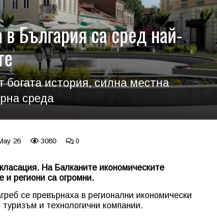
 в България са сред най-
те
т богата история, силна местна
урна среда
 May 26
3080
0
 класация. На Балканите икономическите
 и региони са огромни.
греб се превърнаха в регионални икономически
 туризъм и технологични компании.