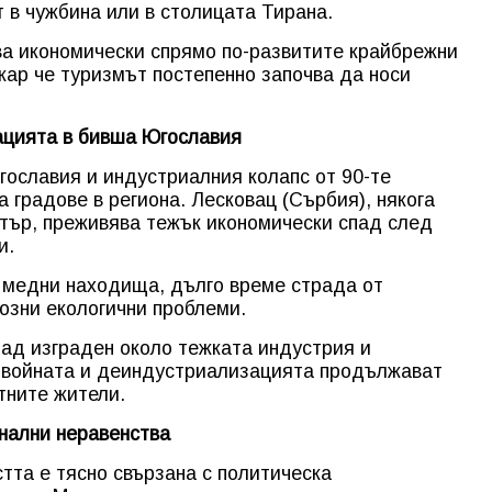
 в чужбина или в столицата Тирана.
ва икономически спрямо по-развитите крайбрежни
кар че туризмът постепенно започва да носи
ацията в бивша Югославия
ославия и индустриалния колапс от 90-те
 градове в региона. Лесковац (Сърбия), някога
нтър, преживява тежък икономически спад след
и.
и медни находища, дълго време страда от
озни екологични проблеми.
рад изграден около тежката индустрия и
 войната и деиндустриализацията продължават
тните жители.
нални неравенства
тта е тясно свързана с политическа