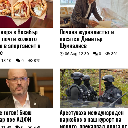
нера в Несебър
Почина журналистът и
т почти колкото
писател Димитър
а в апартамент в
Шумналиев
е
06 Aug 12:30
0
301
 13:10
0
875
е готви! Бивш
Арестуваха международен
ар пое АДФИ
наркобос в наш курорт на
морето, прекарвал дрога от
 11:40
0
959