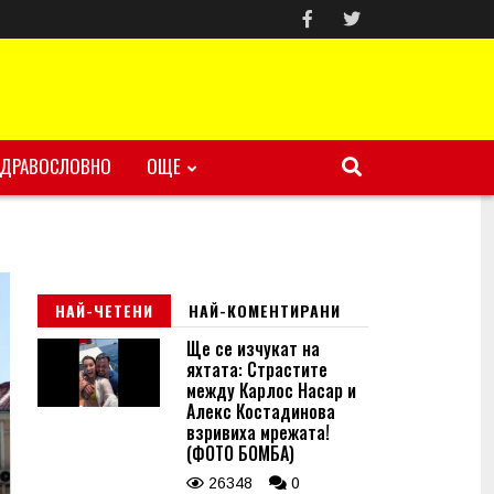
ЗДРАВОСЛОВНО
ОЩЕ
НАЙ-ЧЕТЕНИ
НАЙ-КОМЕНТИРАНИ
Ще се изчукат на
яхтата: Страстите
между Карлос Насар и
Алекс Костадинова
взривиха мрежата!
(ФОТО БОМБА)
26348
0