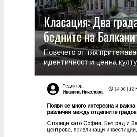
Класация: Два града
бедните на Балкани
Повечето от тях притежава
идентичност и ценна култ
Редактор:
14:30 | 12
Иванина Николова
Появи се много интересна и важна
различия между отделните градове
Столици като София, Белград и За
центрове, привличащи инвестиции,