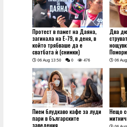
Протест в памет на Даяна,
Два дю
загинала на Е-79, в деня, в
струва
който трябваше да е
нощувк
сватбата ѝ (снимки)
Помори
06 Aug 13:50
0
476
06 Aug
Пием блудкаво кафе за луди
Нещо с
пари в българските
митнич
заведения
06 Aug