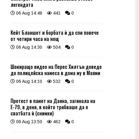
легендата
06 Aug 14:48
441
0
Кейт Бланшет и борбата ѝ да спи повече
от четири часа на нощ
06 Aug 14:30
504
0
Шокиращо видео на Перес Хилтън доведе
до полицейска намеса в дома му в Маями
06 Aug 14:10
532
0
Протест в памет на Даяна, загинала на
Е-79, в деня, в който трябваше да е
сватбата ѝ (снимки)
06 Aug 13:50
462
0