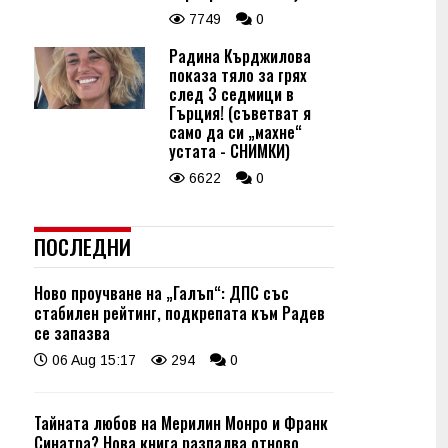
7749
0
Радина Кърджилова
показа тяло за грях
след 3 седмици в
Гърция! (съветват я
само да си „махне“
устата - СНИМКИ)
6622
0
ПОСЛЕДНИ
Ново проучване на „Галъп“: ДПС със
стабилен рейтинг, подкрепата към Радев
се запазва
06 Aug 15:17
294
0
Тайната любов на Мерилин Монро и Франк
Синатра? Нова книга разпалва отново