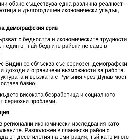
ии обаче съществува една различна реалност -
ботица и дългогодишен икономически упадък,
на демографския срив
вързват с бедността и икономическите трудности
 от един от най-бедните райони не само в
.
ес Видин се сблъсква със сериозен демографски
ки доходи и ограничени възможности за работа.
уктурата и връзката с Румъния чрез Дунав мост
 остава бавно.
 където високата безработица и социалното
т сериозни проблеми.
ация
 в регионални икономически изследвания като
алканите. Разположен в планински район с
ада от десетилетия на емиграция, тъй като много