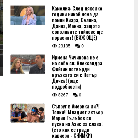
Камелия: След няколко
години никой няма да
помни Киара, Селина,
Данна, Манна, защото
сополивите тийнове ще
пораснат! (ВИЖ ОЩЕ)
23135
0
Ирмена Чичикова не е
на себе си: Александра
Фейгин потвърди
връзката си с Петър
Дочев! (още
подробности)
8267
0
Съпруг в Америка ли?!
Топки!! Младият актьор
Марио Гълъбов се
пуска на Азис за слава!
(ето как се гради
кариера - СНИМКИ)