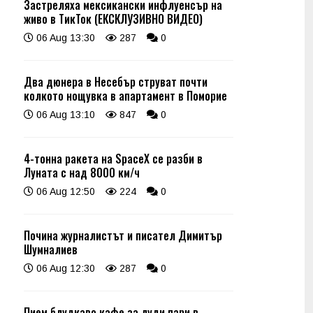
Застреляха мексикански инфлуенсър на
живо в ТикТок (ЕКСКЛУЗИВНО ВИДЕО)
06 Aug 13:30
287
0
Два дюнера в Несебър струват почти
колкото нощувка в апартамент в Поморие
06 Aug 13:10
847
0
4-тонна ракета на SpaceX се разби в
Луната с над 8000 км/ч
06 Aug 12:50
224
0
Почина журналистът и писател Димитър
Шумналиев
06 Aug 12:30
287
0
Пием блудкаво кафе за луди пари в