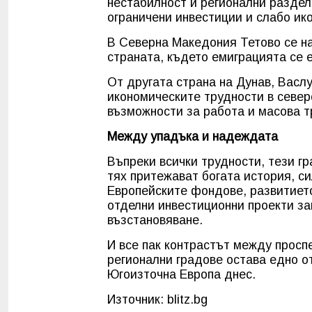
нестабилност и регионални раздел
ограничени инвестиции и слабо ик
В Северна Македония Тетово се на
страната, където емиграцията се 
От другата страна на Дунав, Васлу
икономическите трудности в север
възможности за работа и масова т
Между упадъка и надеждата
Въпреки всички трудности, тези гр
тях притежават богата история, с
Европейските фондове, развитието
отделни инвестиционни проекти за
възстановяване.
И все пак контрастът между прос
регионални градове остава едно о
Югоизточна Европа днес.
Източник: blitz.bg