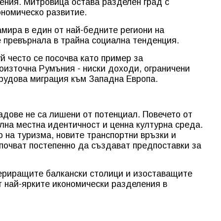
ения. Митровица остава разделен град с
ономическо развитие.
мира в един от най-бедните региони на
е превърнала в трайна социална тенденция.
й често се посочва като пример за
оизточна Румъния - ниски доходи, ограничени
рудова миграция към Западна Европа.
адове не са лишени от потенциал. Повечето от
илна местна идентичност и ценна културна среда.
 на туризма, новите транспортни връзки и
почват постепенно да създават предпоставки за
периращите балкански столици и изоставащите
т най-ярките икономически разделения в