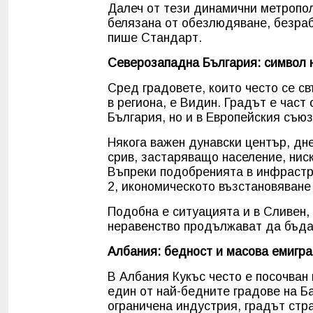
Далеч от тези динамични метропол
белязана от обезлюдяване, безра
пише Стандарт.
Северозападна България: символ 
Сред градовете, които често се с
в региона, е Видин. Градът е част
България, но и в Европейския съюз
Някога важен дунавски център, дн
срив, застаряващо население, нис
Въпреки подобренията в инфрастр
2, икономическото възстановяване
Подобна е ситуацията и в Сливен,
неравенство продължават да бъда
Албания: бедност и масова емигр
В Албания Кукъс често е посочван
един от най-бедните градове на Б
ограничена индустрия, градът стр