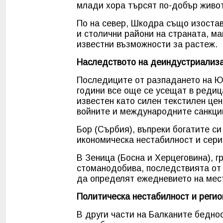
млади хора търсят по-добър живот
По на север, Шкодра също изоста
и столични райони на страната, ма
известни възможности за растеж.
Наследството на деиндустриализ
Последиците от разпадането на Юг
години все още се усещат в редица
известен като силен текстилен це
войните и международните санкци
Бор (Сърбия), въпреки богатите с
икономическа нестабилност и сери
В Зеница (Босна и Херцеговина), г
стоманодобива, последствията от
да определят ежедневието на мес
Политическа нестабилност и регио
В други части на Балканите беднос