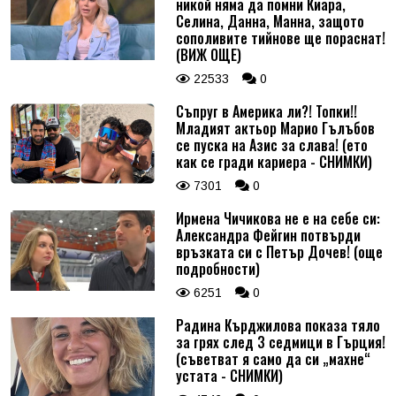
никой няма да помни Киара,
Селина, Данна, Манна, защото
сополивите тийнове ще пораснат!
(ВИЖ ОЩЕ)
22533
0
Съпруг в Америка ли?! Топки!!
Младият актьор Марио Гълъбов
се пуска на Азис за слава! (ето
как се гради кариера - СНИМКИ)
7301
0
Ирмена Чичикова не е на себе си:
Александра Фейгин потвърди
връзката си с Петър Дочев! (още
подробности)
6251
0
Радина Кърджилова показа тяло
за грях след 3 седмици в Гърция!
(съветват я само да си „махне“
устата - СНИМКИ)