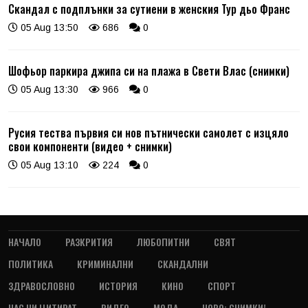
Скандал с подплънки за сутиени в женския Тур дьо Франс
05 Aug 13:50
686
0
Шофьор паркира джипа си на плажа в Свети Влас (снимки)
05 Aug 13:30
966
0
Русия тества първия си нов пътнически самолет с изцяло
свои компоненти (видео + снимки)
05 Aug 13:10
224
0
НАЧАЛО
РАЗКРИТИЯ
ЛЮБОПИТНИ
СВЯТ
ПОЛИТИКА
КРИМИНАЛНИ
СКАНДАЛНИ
ЗДРАВОСЛОВНО
ИСТОРИЯ
КИНО
СПОРТ
НАС НИ ЦИТИРАТ
ВИДЕО
МОДА
НОВО: СНИМКИ!