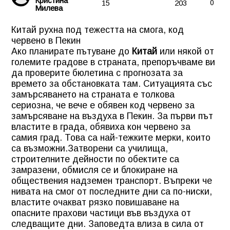
Кристина
15
203
0
Милева
Китай рухна под тежестта на смога, код
червено в Пекин
Ако планирате пътуване до
Китай
или някой от
големите градове в страната, препоръчваме ви
да проверите бюлетина с прогнозата за
времето за обстановката там. Ситуацията със
замърсяването на страната е толкова
сериозна, че вече е обявен код червено за
замърсяване на въздуха в Пекин. За първи път
властите в града, обявиха кон червено за
самия град. Това са най-тежките мерки, които
са възможни.Затворени са училища,
строителните дейности по обектите са
замразени, обмисля се и блокиране на
обществения надземен транспорт. Въпреки че
нивата на смог от последните дни са по-ниски,
властите очакват рязко повишаване на
опасните прахови частици във въздуха от
следващите дни. Заповедта влиза в сила от