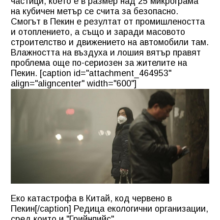
частици, което е в размер над 25 микрограма
на кубичен метър се счита за безопасно.
Смогът в Пекин е резултат от промишлеността
и отоплението, а също и заради масовото
строителство и движението на автомобили там.
Влажността на въздуха и лошия вятър правят
проблема още по-сериозен за жителите на
Пекин. [caption id="attachment_464953"
align="aligncenter" width="600"]
Еко катастрофа в Китай, код червено в
Пекин[/caption] Редица екологични организации,
сред които и "Грийнпийс"