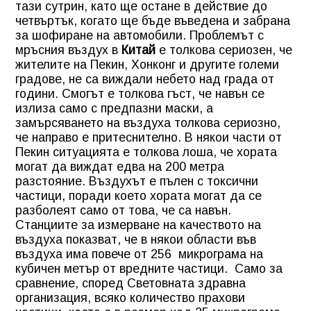
тази сутрин, като ще остане в действие до
четвъртък, когато ще бъде въведена и забрана
за шофиране на автомобили. Проблемът с
мръсния въздух в
Китай
е толкова сериозен, че
жителите
на Пекин, Хонконг и другите големи
градове, не са виждали небето над града от
години. Смогът е толкова гъст, че навън се
излиза само с предпазни маски, а
замърсяването на въздуха толкова сериозно,
че направо е притеснително. В някои части от
Пекин ситуацията е толкова лоша, че хората
могат да виждат едва на 200 метра
разстояние. Въздухът е пълен с токсични
частици, поради което хората могат да се
разболеят само от това, че са навън.
Станциите за измерване на качеството на
въздуха показват, че в някои области във
въздуха има повече от 256 микрограма на
кубичен метър от вредните частици. Само за
сравнение, според Световната здравна
организация, всяко количество прахови