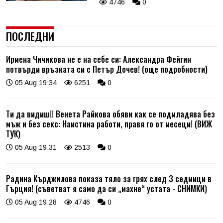
4746
0
ПОСЛЕДНИ
Ирмена Чичикова не е на себе си: Александра Фейгин
потвърди връзката си с Петър Дочев! (още подробности)
05 Aug 19:34
6251
0
Ти да видиш!! Венета Райкова обяви как се подмладява без
мъж и без секс: Наистина работи, правя го от месеци! (ВИЖ
ТУК)
05 Aug 19:31
2513
0
Радина Кърджилова показа тяло за грях след 3 седмици в
Гърция! (съветват я само да си „махне“ устата - СНИМКИ)
05 Aug 19:28
4746
0