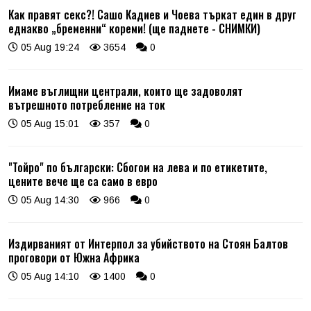
Как правят секс?! Сашо Кадиев и Чоева търкат един в друг
еднакво „бременни“ кореми! (ще паднете - СНИМКИ)
05 Aug 19:24
3654
0
Имаме въглищни централи, които ще задоволят
вътрешното потребление на ток
05 Aug 15:01
357
0
"Тойро" по български: Сбогом на лева и по етикетите,
цените вече ще са само в евро
05 Aug 14:30
966
0
Издирваният от Интерпол за убийството на Стоян Балтов
проговори от Южна Африка
05 Aug 14:10
1400
0