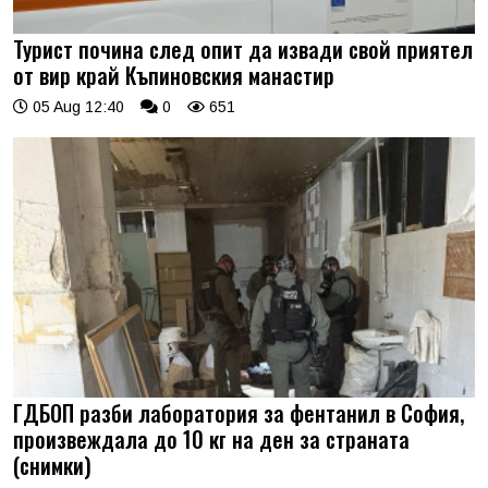
Турист почина след опит да извади свой приятел
от вир край Къпиновския манастир
05 Aug 12:40
0
651
ГДБОП разби лаборатория за фентанил в София,
произвеждала до 10 кг на ден за страната
(снимки)