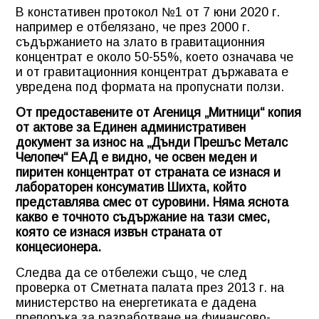
В констативен протокол №1 от 7 юни 2020 г.
например е отбелязано, че през 2000 г.
съдържанието на злато в гравитационния
концентрат е около 50-55%, което означава че
и от гравитационния концентрат държавата е
увредена под формата на пропуснати ползи.
От предоставените от Агениця „Митници“ копия
от актове за Единен административен
документ за износ на „Дънди Прешъс Металс
Челопеч“ ЕАД е видно, че освен меден и
пиритен концентрат от страната се изнася и
лабораторен консуматив Шихта, който
представлява смес от суровини. Няма яснота
какво е точното съдържание на тази смес,
която се изнася извън страната от
концесионера.
Следва да се отбележи също, че след
проверка от Сметната палата през 2013 г. на
министерство на енергетиката е дадена
препоръка за разработване на финансово-