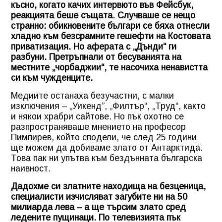
късно, когато качих интервюто във Фейсбук,
реакцията беше същата. Случваше се нещо
странно: обикновените българи се бяха отнесли
хладно към безсрамните гешефти на Костовата
приватизация. Но аферата с „Дънди“ ги
разбуни. Претръпнали от бесуванията на
местните „чорбаджии“, те насочиха ненавистта
си към чужденците.
Медиите останаха безучастни, с малки
изключения – „Уикенд”, „Филтър“, „Труд“, както
и някои храбри сайтове. Но пък охотно се
разпространяваше мнението на професор
Пимпирев, който сподели, че след 25 години
ще можем да добиваме злато от Антарктида.
Това пак ни упътва към бездънната българска
наивност.
Дадохме си златните находища на безценица,
специалисти изчисляват загубите ни на 50
милиарда лева – а ще търсим злато сред
ледените пущинаци. По телевизията пък