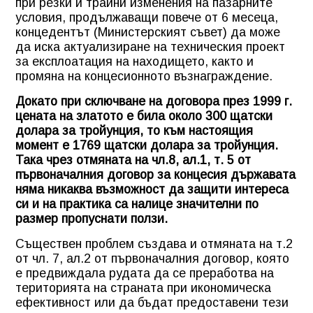
при резки и трайни изменения на пазарните
условия, продължаващи повече от 6 месеца,
концедентът (Министерският съвет) да може
да иска актуализиране на техническия проект
за експлоатация на находището, както и
промяна на концесионното възнаграждение.
Докато при сключване на договора през 1999 г.
цената на златото е била около 300 щатски
долара за тройунция, то към настоящия
момент е 1769 щатски долара за тройунция.
Така чрез отмяната на чл.8, ал.1, т. 5 от
първоначалния договор за концесия държавата
няма никаква възможност да защити интереса
си и на практика са налице значителни по
размер пропуснати ползи.
Съществен проблем създава и отмяната на т.2
от чл. 7, ал.2 от първоначалния договор, която
е предвиждала рудата да се преработва на
територията на страната при икономическа
ефективност или да бъдат предоставени тези