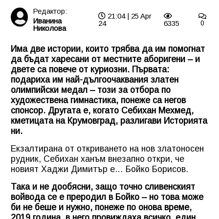
Редактор:
21:04 | 25 Apr
Иванина
24
6335
0
Николова
Има две истории, които трябва да им помогнат
да бъдат харесани от местните аборигени – и
двете са повече от куриозни. Първата:
подариха им най-дългоочаквания златен
олимпийски медал – този за отбора по
художествена гимнастика, понеже са негов
спонсор. Другата е, когато Себихан Мехмед,
кметицата на Крумовград, разлигави Историята
ни.
Екзалтирана от откриването на нов златоносен
рудник, Себихан ханъм внезапно откри, че
новият Хаджи Димитър е… Бойко Борисов.
Така и не дообясни, защо точно сливенският
войвода се е преродил в Бойко – но това може
би не беше и нужно, понеже по онова време,
2019 година, в него провиждаха всичко, един