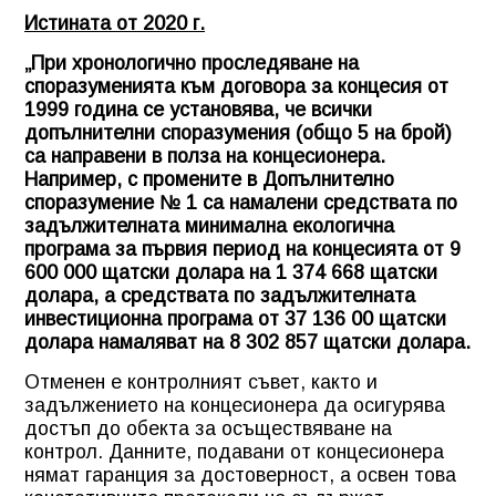
Истината от 2020 г.
„При хронологично проследяване на
споразуменията към договора за концесия от
1999 година се установява, че всички
допълнителни споразумения (общо 5 на брой)
са направени в полза на концесионера.
Например, с промените в Допълнително
споразумение № 1 ca намалени средствата по
задължителната минимална екологична
програма за първия период на концесията от 9
600 000 щатски долара на 1 374 668 щатски
долара, а средствата по задължителната
инвестиционна програма от 37 136 00 щатски
долара намаляват на 8 302 857 щатски долара.
Отменен е контролният съвет, както и
задължението на концесионера да осигурява
достъп до обекта за осъществяване на
контрол. Данните, подавани от концесионера
нямат гаранция за достоверност, а освен това