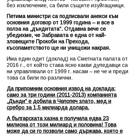
без изключение, са били същите изуйгащници.
Петима министри са подписвали анекси към
основния договор от 1999 година – и все в
полза на „дъндитата“. Отдавна вече се
убедихме, че Забравата е една от най-
зловещите Прокоби на Прехода,
късопаметството ще ни унищожи накрая.
Има един одит (доклад) на Сметната палата от
2016 г., от който става ясно какви дупедавци са
ни управлявали от 1999 г. насам – не че и преди
това са били по-различни.
Да припомним основния извод на доклада:
само за три години (2011-2013) компанията
„Дънди“ е добила в Челопеч злато, мед и
сребро за 1,5 милиарда долара.
А българската хазна е получила едва 23
милиона от този милиард и половина! Това
може да си го позволи само държава, която е