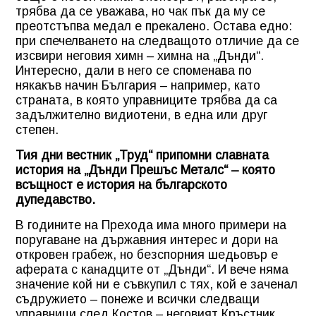
трябва да се уважава, но чак пък да му се
преотстъпва медал е прекалено. Остава едно:
при спечелването на следващото отличие да се
изсвири неговия химн – химна на „Дънди“.
Интересно, дали в него се споменава по
някакъв начин България – например, като
страната, в която управниците трябва да са
задължително видиотени, в една или друг
степен.
Тия дни вестник „Труд“ припомни славната
история на „Дънди Прешъс Металс“ – която
всъщност е история на българското
дупедавство.
В годините на Прехода има много примери на
поругаване на държавния интерес и дори на
откровен грабеж, но безспорния шедьовър е
аферата с канадците от „Дънди“. И вече няма
значение кой ни е съвкупил с тях, кой е заченал
съдружието – понеже и всички следващи
управници след Костов – неговият Кръстник,