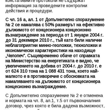
констативните протоколи не съдържат
информация за проведените контролни
действия и процедури.
С чл. 16 а, ал. 1 от Допълнително споразумение
№ 2 се намалява с 50% размерът на ефективно
дължимото от концесионера концесионно
възнаграждение за периода от 1 януари 2004 г.
до 31 декември 2010 г., тъй като били налични
неблагоприятни минно-геоложки, техноложки и
икономически характеристики на находище
„Челопеч“. Същевременно обаче от справката
на Министерство на енергетиката е видно, че
увеличението на добива от 2004 г. до 2010 г. е
от 624 310 тона на 1 088 431 тона, което най-
малкото е в противоречие с обосновката на
намаляването на дължимото от концесионера
концесионно възнаграждение.
С Допълнително споразумение № 2 е отменена
и нормата на чл. 8, ал.1, т.5 от първоначалния
договор, чрез която е била дадена възможност,