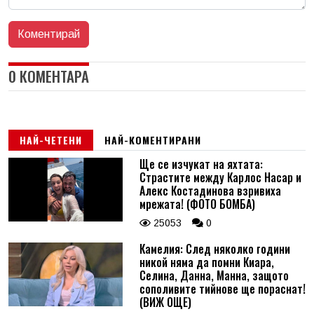
0 КОМЕНТАРА
НАЙ-ЧЕТЕНИ
НАЙ-КОМЕНТИРАНИ
Ще се изчукат на яхтата:
Страстите между Карлос Насар и
Алекс Костадинова взривиха
мрежата! (ФОТО БОМБА)
25053
0
Камелия: След няколко години
никой няма да помни Киара,
Селина, Данна, Манна, защото
сополивите тийнове ще пораснат!
(ВИЖ ОЩЕ)