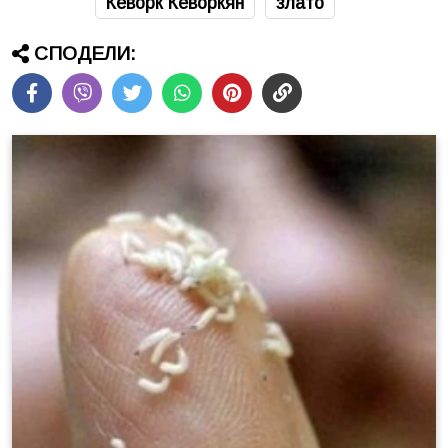
Кеворк Кеворкян
злато
СПОДЕЛИ: