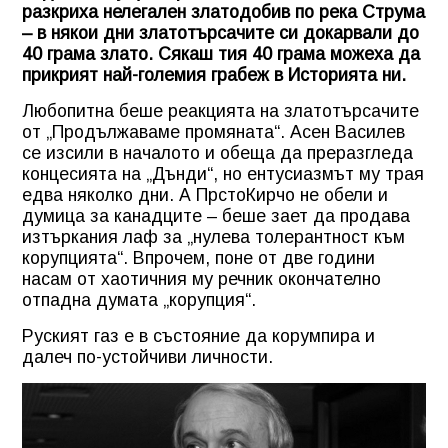
разкриха нелегален златодобив по река Струма
– в някои дни златотърсачите си докарвали до
40 грама злато. Сякаш тия 40 грама можеха да
прикрият най-големия грабеж в Историята ни.
Любопитна беше реакцията на златотърсачите
от „Продължаваме промяната“. Асен Василев
се изсили в началото и обеща да преразгледа
концесията на „Дънди“, но ентусиазмът му трая
едва няколко дни. А ПрстоКирчо не обели и
думица за канадците – беше зает да продава
изтъркания лаф за „нулева толерантност към
корупцията“. Впрочем, поне от две години
насам от хаотичния му речник окончателно
отпадна думата „корупция“.
Руският газ е в състояние да корумпира и
далеч по-устойчиви личности.