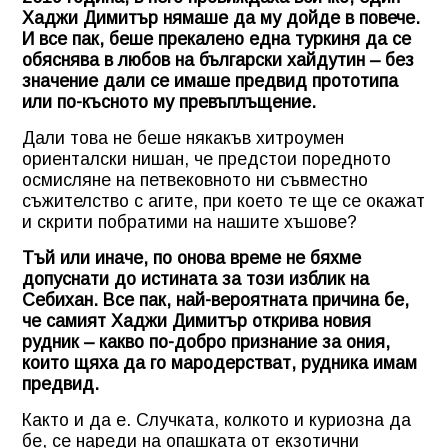
Хаджи Димитър нямаше да му дойде в повече.
И все пак, беше прекалено една туркиня да се
обяснява в любов на български хайдутин – без
значение дали се имаше предвид прототипа
или по-късното му превъплъщение.
Дали това не беше някакъв хитроумен
ориенталски нишан, че предстои поредното
осмисляне на петвековното ни съвместно
съжителство с агите, при което те ще се окажат
и скрити побратими на нашите хъшове?
Тъй или иначе, по онова време не бяхме
допуснати до истината за този изблик на
Себихан. Все пак, най-вероятната причина бе,
че самият Хаджи Димитър открива новия
рудник – какво по-добро признание за ония,
които щяха да го мародерстват, рудника имам
предвид.
Както и да е. Случката, колкото и куриозна да
бе, се нареди на опашката от екзотични