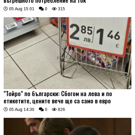
вътрешното потребление на ток
05 Aug 15:01
0
315
"Тойро" по български: Сбогом на лева и по
етикетите, цените вече ще са само в евро
05 Aug 14:30
0
826