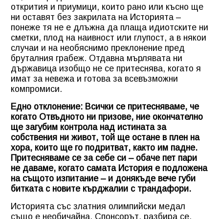
открития и приумици, които рано или късно ще
ни оставят без закрилата на Историята –
понеже тя не е длъжна да плаща идиотските ни
сметки, плод на наивност или глупост, а в някои
случаи и на необяснимо преклонение пред
бруталния грабеж. Отдавна мърлявата ни
държавица изобщо не се притеснява, когато я
имат за невежа и готова за всевъзможни
компромиси.
Едно отклонение: Всички се притесняваме, че
когато Отвъдното ни призове, ние окончателно
ще загубим контрола над истината за
собствения ни живот, той ще остане в плен на
хора, които ще го подритват, както им падне.
Притесняваме се за себе си – обаче пет пари
не даваме, когато самата История е подложена
на същото изпитание – и донякъде вече губи
битката с новите кърджалии с трандафори.
Историята със златния олимпийски медал
също е необичайна. Спонсорът, разбира се,