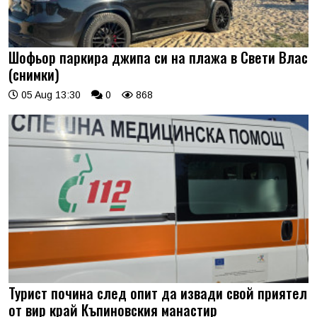
Шофьор паркира джипа си на плажа в Свети Влас
(снимки)
05 Aug 13:30
0
868
Турист почина след опит да извади свой приятел
от вир край Къпиновския манастир