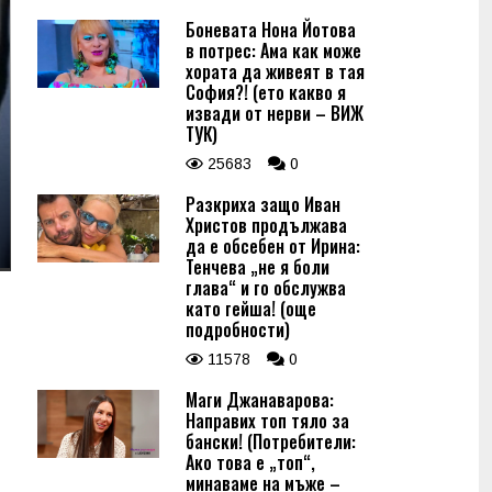
Боневата Нона Йотова
в потрес: Ама как може
хората да живеят в тая
София?! (ето какво я
извади от нерви – ВИЖ
ТУК)
25683
0
Разкриха защо Иван
Христов продължава
да е обсебен от Ирина:
Тенчева „не я боли
глава“ и го обслужва
като гейша! (още
подробности)
11578
0
Маги Джанаварова:
Направих топ тяло за
бански! (Потребители:
Ако това е „топ“,
минаваме на мъже –