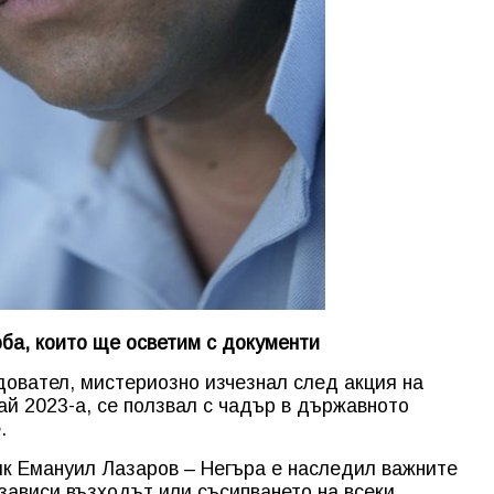
оба, които ще осветим с документи
довател, мистериозно изчезнал след акция на
ай 2023-а, се ползвал с чадър в държавното
.
ик Емануил Лазаров – Негъра е наследил важните
 зависи възходът или съсипването на всеки