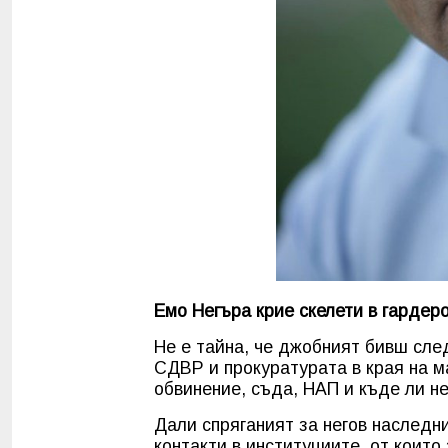
Емо Негъра крие скелети в гардер
Не е тайна, че джобният бивш сле
СДВР и прокуратурата в края на м
обвинение, съда, НАП и къде ли не
Дали спряганият за негов наследн
контакти в институциите, от които