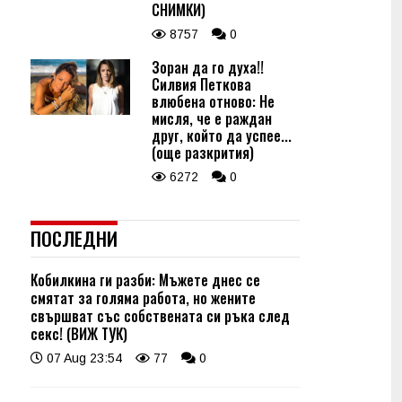
СНИМКИ)
8757
0
Зоран да го духа!!
Силвия Петкова
влюбена отново: Не
мисля, че е раждан
друг, който да успее...
(още разкрития)
6272
0
ПОСЛЕДНИ
Кобилкина ги разби: Мъжете днес се
смятат за голяма работа, но жените
свършват със собствената си ръка след
секс! (ВИЖ ТУК)
07 Aug 23:54
77
0