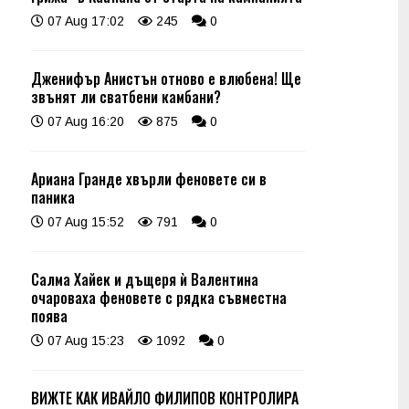
07 Aug 17:02
245
0
Дженифър Анистън отново е влюбена! Ще
звънят ли сватбени камбани?
07 Aug 16:20
875
0
Ариана Гранде хвърли феновете си в
паника
07 Aug 15:52
791
0
Салма Хайек и дъщеря ѝ Валентина
очароваха феновете с рядка съвместна
поява
07 Aug 15:23
1092
0
ВИЖТЕ КАК ИВАЙЛО ФИЛИПОВ КОНТРОЛИРА