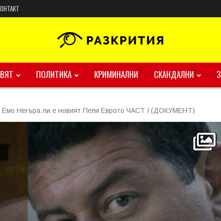
КОНТАКТ
ВЯТ
ПОЛИТИКА
КРИМИНАЛНИ
СКАНДАЛНИ
: Емо Негъра ли е новият Пепи Еврото ЧАСТ I (ДОКУМЕНТ)