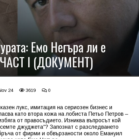
урата: Емо Негъра ли е
 ЧАСТ I (ДОКУМЕНТ)
Nov 24
3619
0
казен лукс, имитация на сериозен бизнес и
пасва като втора кожа на лобиста Петьо Петров –
избяга от правосъдието. Изниква въпросът кой
Осемте джуджета“? Запознат с разследването
обръча от фирми и обвързаности около Емануил