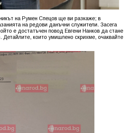
тникът на Румен Спецов ще ви разкаже; в
азанията на редови данъчни служители. Засега
ойто е достатъчен повод Евгени Нанков да стане
. Детайлите, които умишлено скрихме, очаквайте