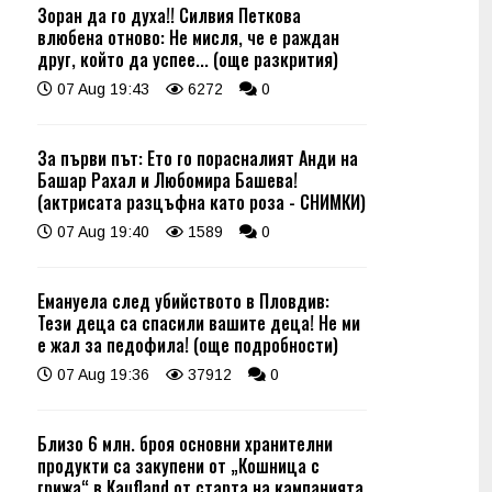
Зоран да го духа!! Силвия Петкова
влюбена отново: Не мисля, че е раждан
друг, който да успее... (още разкрития)
07 Aug 19:43
6272
0
За първи път: Ето го порасналият Анди на
Башар Рахал и Любомира Башева!
(актрисата разцъфна като роза - СНИМКИ)
07 Aug 19:40
1589
0
Емануела след убийството в Пловдив:
Тези деца са спасили вашите деца! Не ми
е жал за педофила! (още подробности)
07 Aug 19:36
37912
0
Близо 6 млн. броя основни хранителни
продукти са закупени от „Кошница с
грижа“ в Kaufland от старта на кампанията