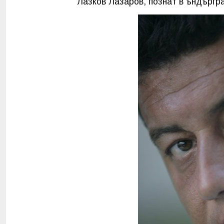
Лазков Лазаров, познат в ъндъргр