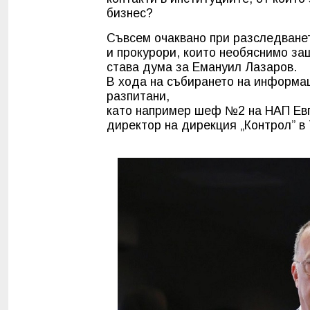
бизнес?
Съвсем очаквано при разследване
и прокурори, които необяснимо за
става дума за Емануил Лазаров.
В хода на събирането на информа
разпитани,
като например шеф №2 на НАП Евг
директор на дирекция „Контрол” в