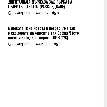
ДИГИТАЛНАТА ДЪРЖАВА ЗАД ГЪРБА НА
ПРАВИТЕЛСТВОТО? (РАЗСЛЕДВАНЕ)
07 Aug 12:10
1932
0
Боневата Нона Йотова в потрес: Ама как
може хората да живеят в тая София?! (ето
какво я извади от нерви – ВИЖ ТУК)
06 Aug 19:08
25683
0