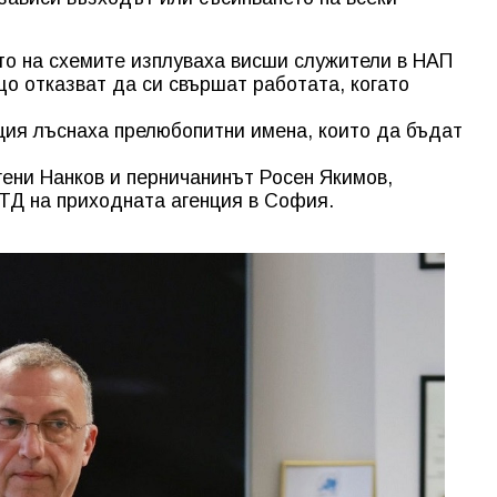
то на схемите изплуваха висши служители в НАП
що отказват да си свършат работата, когато
ция лъснаха прелюбопитни имена, които да бъдат
ени Нанков и перничанинът Росен Якимов,
 ТД на приходната агенция в София.