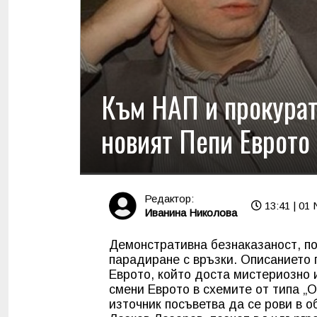
Към НАП и прокурат
новият Пепи Еврото
Редактор:
13:41 | 01 
Иванина Николова
Демонстративна безнаказаност, по
парадиране с връзки. Описанието 
Еврото, който доста мистериозно 
смени Еврото в схемите от типа „
източник посъветва да се рови в 