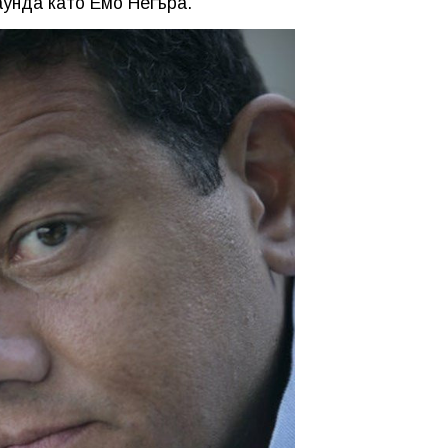
аунда като Емо Негъра.