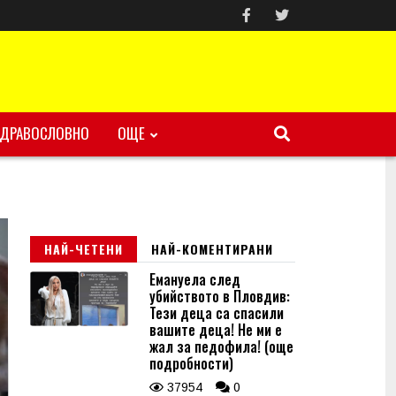
ЗДРАВОСЛОВНО
ОЩЕ
НАЙ-ЧЕТЕНИ
НАЙ-КОМЕНТИРАНИ
Емануела след
убийството в Пловдив:
Тези деца са спасили
вашите деца! Не ми е
жал за педофила! (още
подробности)
37954
0