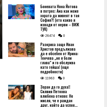
Боневата Нона Йотова
в потрес: Ама как може
хората да живеят в тая
София?! (ето какво я
извади от нерви – ВИЖ
ТУК)
26474
0
Разкриха защо Иван
Христов продължава
да е обсебен от Ирина:
Тенчева „не я боли
глава“ и го обслужва
като гейша! (още
подробности)
11963
0
Зоран да го духа!!
Силвия Петкова
влюбена отново: Не
мисля, че е раждан
друг, който да успее...