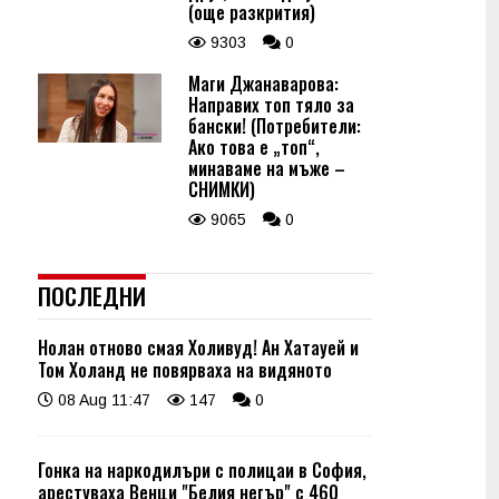
(още разкрития)
9303
0
Маги Джанаварова:
Направих топ тяло за
бански! (Потребители:
Ако това е „топ“,
минаваме на мъже –
СНИМКИ)
9065
0
ПОСЛЕДНИ
Нолан отново смая Холивуд! Ан Хатауей и
Том Холанд не повярваха на видяното
08 Aug 11:47
147
0
Гонка на наркодилъри с полицаи в София,
арестуваха Венци "Белия негър" с 460