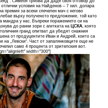
кенд“. Симеон трябва да даде своя отговор до
 отлични условия на Найденов – 7 хил. долара
а премия за всеки спечелен мач с негово
олебае върху полученото предложение, той като
а мандра у нас. Въпреки поражението си на
знува до ранни зори с агитката на
ЦСКА
, която
толичния гранд опитват да убедят снажния
ешена от продуцентите Иван и Андрей, които са
е на „Левски“. Част от запалянковците още не
ечелил само 4 процента от зрителския вот.
n="alignleft" width="300"]