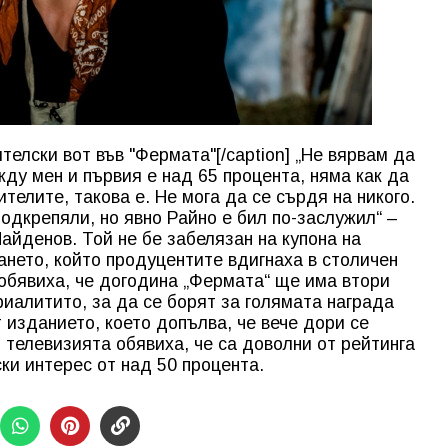
елски вот във "Фермата"[/caption] „Не вярвам да
ду мен и първия е над 65 процента, няма как да
телите, такова е. Не мога да се сърдя на никого.
подкрепяли, но явно Райно е бил по-заслужил“ –
айденов. Той не бе забелязан на купона на
нето, който продуцентите вдигнаха в столичен
обявиха, че догодина „Фермата“ ще има втори
риалитито, за да се борят за голямата награда
 изданието, което допълва, че вече дори се
т телевизията обявиха, че са доволни от рейтинга
ки интерес от над 50 процента.