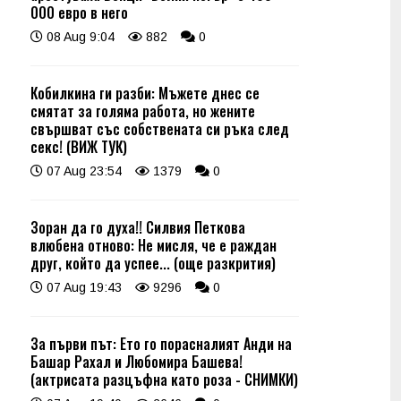
000 евро в него
08 Aug 9:04
882
0
Кобилкина ги разби: Мъжете днес се
смятат за голяма работа, но жените
свършват със собствената си ръка след
секс! (ВИЖ ТУК)
07 Aug 23:54
1379
0
Зоран да го духа!! Силвия Петкова
влюбена отново: Не мисля, че е раждан
друг, който да успее... (още разкрития)
07 Aug 19:43
9296
0
За първи път: Ето го порасналият Анди на
Башар Рахал и Любомира Башева!
(актрисата разцъфна като роза - СНИМКИ)