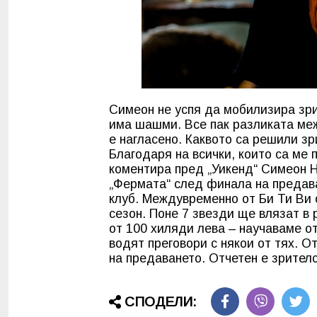
Симеон не успя да мобилизира зрит
има шашми. Все пак разликата меж
е нагласено. Каквото са решили зри
Благодаря на всички, които са ме 
коментира пред „Уикенд“ Симеон Н
„Фермата“ след финала на предава
клуб. Междувременно от Би Ти Ви 
сезон. Поне 7 звезди ще влязат в 
от 100 хиляди лева – научаваме от
водят преговори с някои от тях. О
на предаването. Отчетен е зрителс
СПОДЕЛИ: