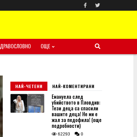
ЗДРАВОСЛОВНО
ОЩЕ
НАЙ-ЧЕТЕНИ
НАЙ-КОМЕНТИРАНИ
Емануела след
убийството в Пловдив:
Тези деца са спасили
вашите деца! Не ми е
жал за педофила! (още
подробности)
62293
0