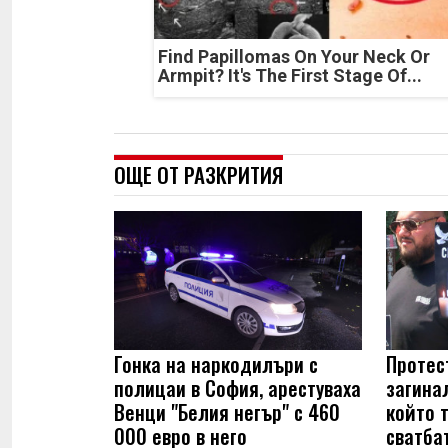
Find Papillomas On Your Neck Or
Armpit? It's The First Stage Of...
ОЩЕ ОТ РАЗКРИТИЯ
Гонка на наркодилъри с
Протес
полицаи в София, арестуваха
загинал
Венци "Белия негър" с 460
който 
000 евро в него
сватбат