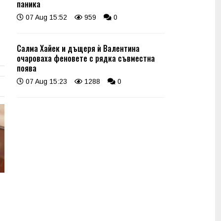
паника
07 Aug 15:52
959
0
Салма Хайек и дъщеря ѝ Валентина
очароваха феновете с рядка съвместна
поява
07 Aug 15:23
1288
0