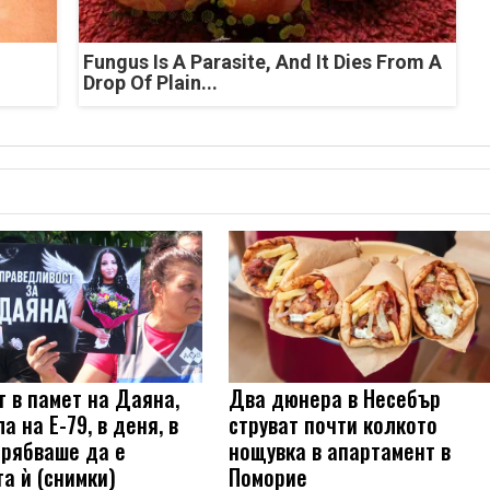
Fungus Is A Parasite, And It Dies From A
Drop Of Plain...
т в памет на Даяна,
Два дюнера в Несебър
а на Е-79, в деня, в
струват почти колкото
трябваше да е
нощувка в апартамент в
а ѝ (снимки)
Поморие