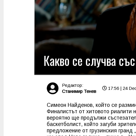
Какво се случва съ
Редактор:
17:56 | 24 De
Станимир Тенев
Симеон Найденов, който се размина
Финалистът от хитовото риалити н
вероятно ще продължи състезател
баскетболист, който загуби зрител
предложение от грузинския гранд 