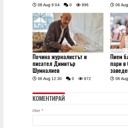
08 Aug 9:04
0
896
06 Aug
Почина журналистът и
Пием б
писател Димитър
пари в
Шумналиев
заведе
06 Aug 12:30
0
672
06 Aug
КОМЕНТИРАЙ
Име
*