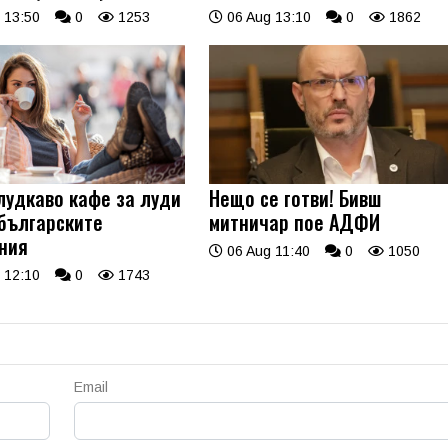
 13:50
0
1253
06 Aug 13:10
0
1862
лудкаво кафе за луди
Нещо се готви! Бивш
 българските
митничар пое АДФИ
ния
06 Aug 11:40
0
1050
 12:10
0
1743
Email