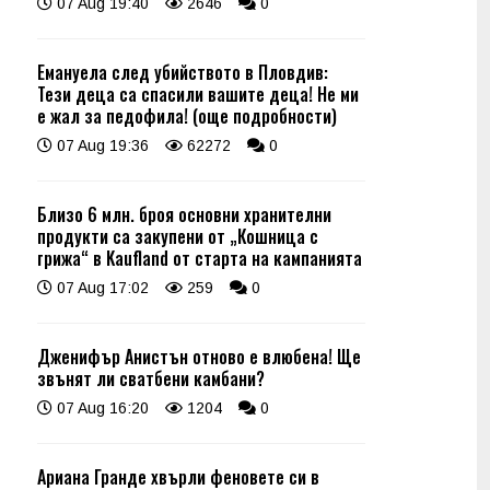
07 Aug 19:40
2646
0
Емануела след убийството в Пловдив:
Тези деца са спасили вашите деца! Не ми
е жал за педофила! (още подробности)
07 Aug 19:36
62272
0
Близо 6 млн. броя основни хранителни
продукти са закупени от „Кошница с
грижа“ в Kaufland от старта на кампанията
07 Aug 17:02
259
0
Дженифър Анистън отново е влюбена! Ще
звънят ли сватбени камбани?
07 Aug 16:20
1204
0
Ариана Гранде хвърли феновете си в