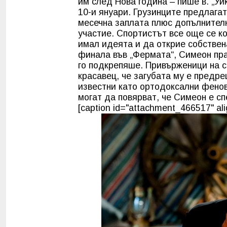
им след Нова година – пише в. „Уи
10-и януари. Грузинците предлагат
месечна заплата плюс допълнителн
участие. Спортистът все още се к
имал идеята и да открие собствен
финала във „Фермата“, Симеон пра
го подкрепяше. Привърженици на с
красавец, че загубата му е предр
известни като ортодоксални фенов
могат да повярват, че Симеон е сп
[caption id="attachment_466517" alig