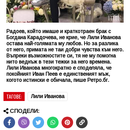
Радоев, който имаше и краткотраен брак с
Богдана Карадочева, не крие, че Лили Иванова
остава най-голямата му любов. Но за разлика
от него, примата не таи добри чувства към него.
Въпреки възможностите си, тя не му помогна
нито веднъж в тези тежки за него времена.
Лили Иванова многократно е споделяла, че
покойният Иван Пеев е единственият мъж,
когото истински е обичала, пише Ретро.бг.
ТАГОВЕ:
Лили Иванова
СПОДЕЛИ: