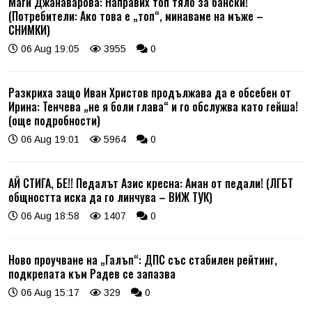
Маги Джанаварова: Направих топ тяло за бански!
(Потребители: Ако това е „топ“, минаваме на мъже –
СНИМКИ)
06 Aug 19:05
3955
0
Разкриха защо Иван Христов продължава да е обсебен от
Ирина: Тенчева „не я боли глава“ и го обслужва като гейша!
(още подробности)
06 Aug 19:01
5964
0
АЙ СТИГА, БЕ!! Педалът Азис кресна: Аман от педали! (ЛГБТ
общността иска да го линчува – ВИЖ ТУК)
06 Aug 18:58
1407
0
Ново проучване на „Галъп“: ДПС със стабилен рейтинг,
подкрепата към Радев се запазва
06 Aug 15:17
329
0