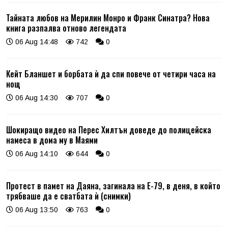
Тайната любов на Мерилин Монро и Франк Синатра? Нова
книга разпалва отново легендата
06 Aug 14:48
742
0
Кейт Бланшет и борбата ѝ да спи повече от четири часа на
нощ
06 Aug 14:30
707
0
Шокиращо видео на Перес Хилтън доведе до полицейска
намеса в дома му в Маями
06 Aug 14:10
644
0
Протест в памет на Даяна, загинала на Е-79, в деня, в който
трябваше да е сватбата ѝ (снимки)
06 Aug 13:50
763
0