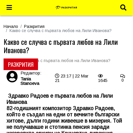
Начало
Разкрития
Какво се случва с първата любов на Лили Иванова?
Какво се случва с първата любов на Лили
Иванова?
РАЗКРИТИЯ
Редактор:
23:17 | 22 Mar
Tania
21
1645
0
Stanoeva
Здравко Радоев е първата любов на Лили
Иванова
82-годишният композитор Здравко Радоев,
който е създал на едни от вечните български
хитове, дълги години живееше в мизерия. Той
не получаваше и стотинка пенсия заради