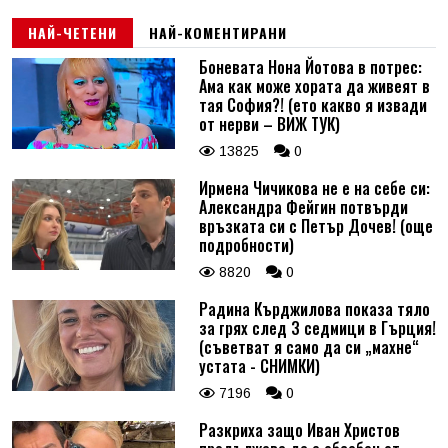
НАЙ-ЧЕТЕНИ
НАЙ-КОМЕНТИРАНИ
Боневата Нона Йотова в потрес:
Ама как може хората да живеят в
тая София?! (ето какво я извади
от нерви – ВИЖ ТУК)
13825
0
Ирмена Чичикова не е на себе си:
Александра Фейгин потвърди
връзката си с Петър Дочев! (още
подробности)
8820
0
Радина Кърджилова показа тяло
за грях след 3 седмици в Гърция!
(съветват я само да си „махне“
устата - СНИМКИ)
7196
0
Разкриха защо Иван Христов