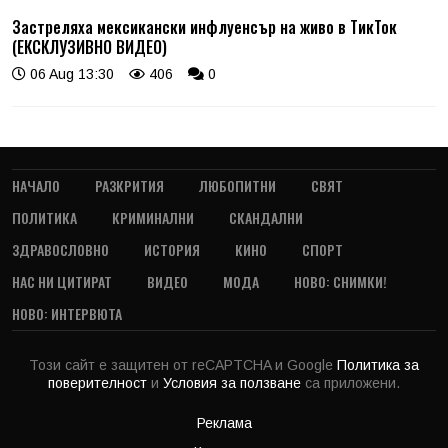
Застреляха мексикански инфлуенсър на живо в ТикТок
(ЕКСКЛУЗИВНО ВИДЕО)
06 Aug 13:30
406
0
НАЧАЛО
РАЗКРИТИЯ
ЛЮБОПИТНИ
СВЯТ
ПОЛИТИКА
КРИМИНАЛНИ
СКАНДАЛНИ
ЗДРАВОСЛОВНО
ИСТОРИЯ
КИНО
СПОРТ
НАС НИ ЦИТИРАТ
ВИДЕО
МОДА
НОВО: СНИМКИ!
НОВО: ИНТЕРВЮТА
Този сайт е защитен от reCAPTCHA и Google
Политика за
поверителност
и
Условия за ползване
са приложени.
Реклама