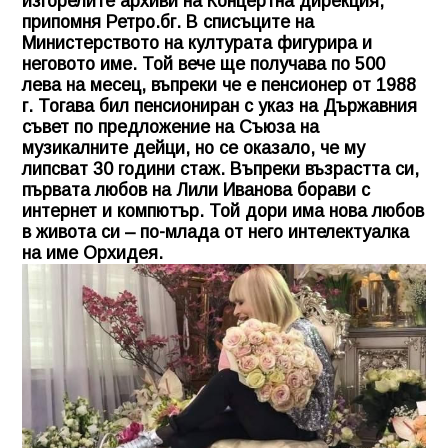
изгорелите архиви на Концертна дирекция,
припомня Ретро.бг. В списъците на
Министерството на културата фигурира и
неговото име. Той вече ще получава по 500
лева на месец, въпреки че е пенсионер от 1988
г. Тогава бил пенсиониран с указ на Държавния
съвет по предложение на Съюза на
музикалните дейци, но се оказало, че му
липсват 30 години стаж. Въпреки възрастта си,
първата любов на Лили Иванова борави с
интернет и компютър. Той дори има нова любов
в живота си – по-млада от него интелектуалка
на име Орхидея.