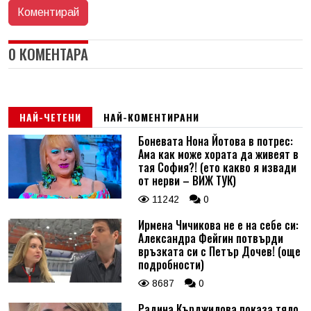
0 КОМЕНТАРА
НАЙ-ЧЕТЕНИ
НАЙ-КОМЕНТИРАНИ
Боневата Нона Йотова в потрес:
Ама как може хората да живеят в
тая София?! (ето какво я извади
от нерви – ВИЖ ТУК)
11242
0
Ирмена Чичикова не е на себе си:
Александра Фейгин потвърди
връзката си с Петър Дочев! (още
подробности)
8687
0
Радина Кърджилова показа тяло