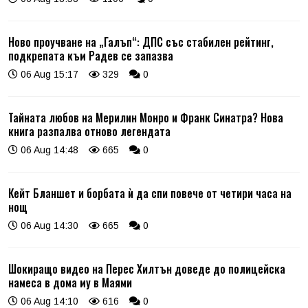
Ново проучване на „Галъп“: ДПС със стабилен рейтинг,
подкрепата към Радев се запазва
06 Aug 15:17
329
0
Тайната любов на Мерилин Монро и Франк Синатра? Нова
книга разпалва отново легендата
06 Aug 14:48
665
0
Кейт Бланшет и борбата ѝ да спи повече от четири часа на
нощ
06 Aug 14:30
665
0
Шокиращо видео на Перес Хилтън доведе до полицейска
намеса в дома му в Маями
06 Aug 14:10
616
0