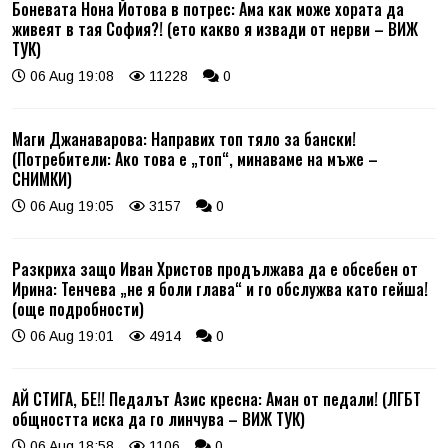
Боневата Нона Йотова в потрес: Ама как може хората да
живеят в тая София?! (ето какво я извади от нерви – ВИЖ
ТУК)
06 Aug 19:08
11228
0
Маги Джанаварова: Направих топ тяло за бански!
(Потребители: Ако това е „топ“, минаваме на мъже –
СНИМКИ)
06 Aug 19:05
3157
0
Разкриха защо Иван Христов продължава да е обсебен от
Ирина: Тенчева „не я боли глава“ и го обслужва като гейша!
(още подробности)
06 Aug 19:01
4914
0
АЙ СТИГА, БЕ!! Педалът Азис кресна: Аман от педали! (ЛГБТ
общността иска да го линчува – ВИЖ ТУК)
06 Aug 18:58
1106
0