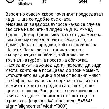
Iva
18
2044
0
Nikolova
Вероятно съвсем скоро почетният председател
на ДПС ще се сдобие със снаха
Мнозина си зададоха въпроса какво се случва
със сина на почетния лидер на ДПС Ахмед
Доган – Демир Доган, след като от два месеца
никой не му е виждал очите. Оказва се, че
Демир Доган е поредния, който е заминал за
Щатите. За разлика от голяма част от
сънародниците ни обаче, той далеч не е
тръгнал на гурбет, а просто на обиколка.
Наследникът на Ахмед Доган пожелал да види
места, които не е посещавал до този момент.
Отсъствието на Демир Доган от нощния живот
на София разочаровало сериозно тълпите от
момичета, които се редели на опашка, още
щом го зърнели. Всъщност не е изключено на
всички тях да се наложи да глътнат още по-
горчив хап. [caption id="attachment_545546"
align="aligncenter" width="300"]