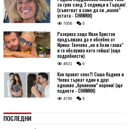
за грях след 3 седмици в Гърция!
(съветват я само да си „махне“
устата - СНИМКИ)
7056
0
Разкриха защо Иван Христов
продължава да е обсебен от
Ирина: Тенчева „не я боли глава“
и го обслужва като гейша! (още
подробности)
4921
0
Как правят секс?! Сашо Кадиев и
Чоева търкат един в друг
еднакво „бременни“ кореми! (ще
паднете - СНИМКИ)
4795
0
ПОСЛЕДНИ