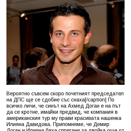
Вероятно съвсем скоро почетният председател
на ДПС ще се сдобие със снаха[/caption] По
всичко личи, че синът на Ахмед Доган е на път
да се кротне, имайки предвид, че компания в
американския тур му прави красивата нашенка
Илияна Давидова. Припомняме, че Демир
Доган и Илияна бяха спрягани за двойка още от