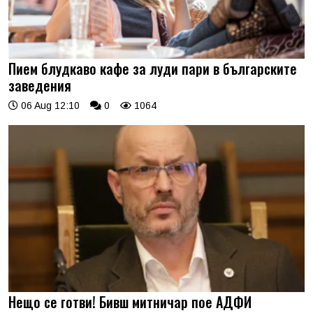
Пием блудкаво кафе за луди пари в българските
заведения
06 Aug 12:10
0
1064
Нещо се готви! Бивш митничар пое АДФИ