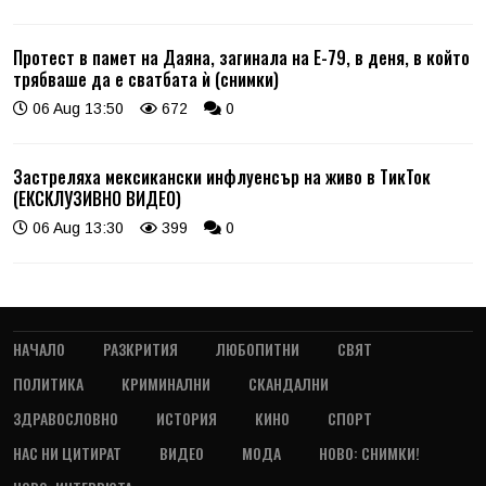
Протест в памет на Даяна, загинала на Е-79, в деня, в който
трябваше да е сватбата ѝ (снимки)
06 Aug 13:50
672
0
Застреляха мексикански инфлуенсър на живо в ТикТок
(ЕКСКЛУЗИВНО ВИДЕО)
06 Aug 13:30
399
0
НАЧАЛО
РАЗКРИТИЯ
ЛЮБОПИТНИ
СВЯТ
ПОЛИТИКА
КРИМИНАЛНИ
СКАНДАЛНИ
ЗДРАВОСЛОВНО
ИСТОРИЯ
КИНО
СПОРТ
НАС НИ ЦИТИРАТ
ВИДЕО
МОДА
НОВО: СНИМКИ!