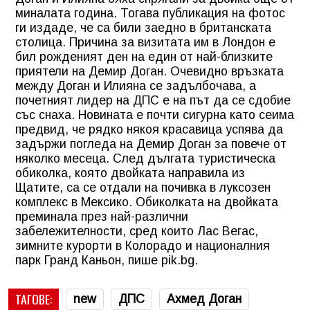
миналата година. Тогава публикация на фотос
ги издаде, че са били заедно в британската
столица. Причина за визитата им в Лондон е
бил рожденият ден на един от най-близките
приятели на Демир Доган. Очевидно връзката
между Доган и Илияна се задълбочава, а
почетният лидер на ДПС е на път да се сдобие
със снаха. Новината е почти сигурна като сеима
предвид, че рядко някоя красавица успява да
задържи погледа на Демир Доган за повече от
няколко месеца. След дългата туристическа
обиколка, която двойката направила из
Щатите, са се отдали на почивка в луксозен
комплекс в Мексико. Обиколката на двойката
преминала през най-различни
забележителности, сред които Лас Вегас,
зимните курорти в Колорадо и националния
парк Гранд Каньон, пише pik.bg.
ТАГОВЕ:
new
ДПС
Ахмед Доган