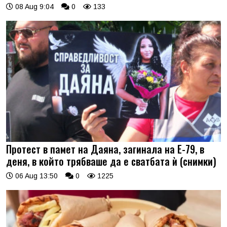
08 Aug 9:04
0
133
Протест в памет на Даяна, загинала на Е-79, в
деня, в който трябваше да е сватбата ѝ (снимки)
06 Aug 13:50
0
1225