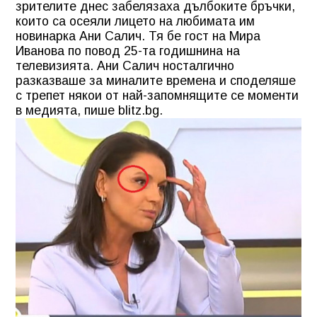
зрителите днес забелязаха дълбоките бръчки,
които са осеяли лицето на любимата им
новинарка Ани Салич. Тя бе гост на Мира
Иванова по повод 25-та годишнина на
телевизията. Ани Салич носталгично
разказваше за миналите времена и споделяше
с трепет някои от най-запомнящите се моменти
в медията, пише blitz.bg.