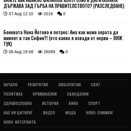
ДЪРЖАВА ЗАД ГЪРБА НА ПРАВИТЕЛСТВОТО? (РАЗСЛЕДВАНЕ)
07 Aug 12:10
2016
0
Боневата Нона Йотова в потрес: Ама как може хората да
живеят в тая София?! (ето какво я извади от нерви – ВИЖ
ТУК)
06 Aug 19:08
26089
0
НАЧАЛО
РАЗКРИТИЯ
ЛЮБОПИТНИ
СВЯТ
ПОЛИТИКА
КРИМИНАЛНИ
СКАНДАЛНИ
ЗДРАВОСЛОВНО
ИСТОРИЯ
КИНО
СПОРТ
НАС НИ ЦИТИРАТ
ВИДЕО
МОДА
НОВО: СНИМКИ!
НОВО: ИНТЕРВЮТА