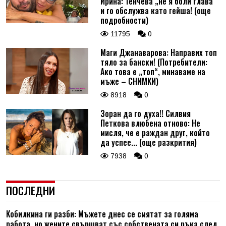
Ирина: Тенчева „не я боли глава“
и го обслужва като гейша! (още
подробности)
11795
0
Маги Джанаварова: Направих топ
тяло за бански! (Потребители:
Ако това е „топ“, минаваме на
мъже – СНИМКИ)
8918
0
Зоран да го духа!! Силвия
Петкова влюбена отново: Не
мисля, че е раждан друг, който
да успее... (още разкрития)
7938
0
ПОСЛЕДНИ
Кобилкина ги разби: Мъжете днес се смятат за голяма
работа, но жените свършват със собствената си ръка след