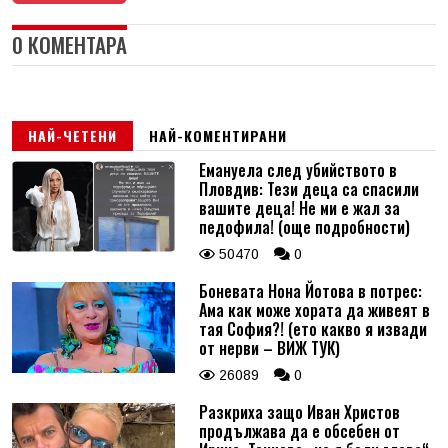
0 КОМЕНТАРА
НАЙ-ЧЕТЕНИ
НАЙ-КОМЕНТИРАНИ
Емануела след убийството в
Пловдив: Тези деца са спасили
вашите деца! Не ми е жал за
педофила! (още подробности)
50470
0
Боневата Нона Йотова в потрес:
Ама как може хората да живеят в
тая София?! (ето какво я извади
от нерви – ВИЖ ТУК)
26089
0
Разкриха защо Иван Христов
продължава да е обсебен от