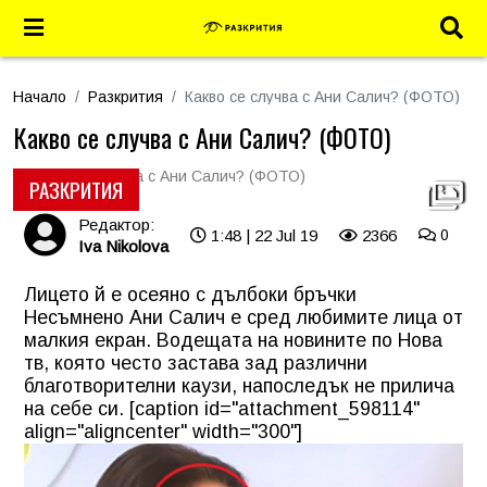
Начало
Разкрития
Какво се случва с Ани Салич? (ФОТО)
Какво се случва с Ани Салич? (ФОТО)
РАЗКРИТИЯ
Редактор:
1:48 | 22 Jul 19
2366
0
Iva Nikolova
Лицето й е осеяно с дълбоки бръчки
Несъмнено Ани Салич е сред любимите лица от
малкия екран. Водещата на новините по Нова
тв, която често застава зад различни
благотворителни каузи, напоследък не прилича
на себе си. [caption id="attachment_598114"
align="aligncenter" width="300"]