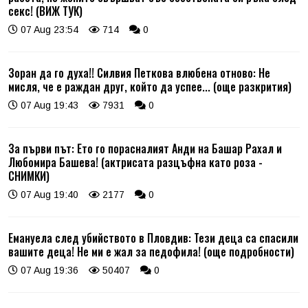
секс! (ВИЖ ТУК)
07 Aug 23:54
714
0
Зоран да го духа!! Силвия Петкова влюбена отново: Не
мисля, че е раждан друг, който да успее... (още разкрития)
07 Aug 19:43
7931
0
За първи път: Ето го порасналият Анди на Башар Рахал и
Любомира Башева! (актрисата разцъфна като роза -
СНИМКИ)
07 Aug 19:40
2177
0
Емануела след убийството в Пловдив: Тези деца са спасили
вашите деца! Не ми е жал за педофила! (още подробности)
07 Aug 19:36
50407
0