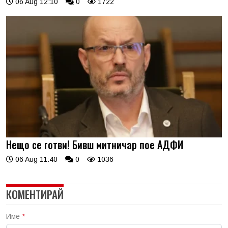
06 Aug 12:10
0
1722
Нещо се готви! Бивш митничар пое АДФИ
06 Aug 11:40
0
1036
КОМЕНТИРАЙ
Име
*