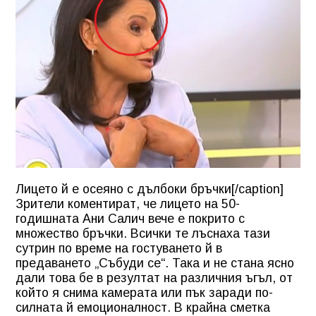
Лицето й е осеяно с дълбоки бръчки[/caption]
Зрители коментират, че лицето на 50-
годишната Ани Салич вече е покрито с
множество бръчки. Всички те лъснаха тази
сутрин по време на гостуването й в
предаването „Събуди се“. Така и не стана ясно
дали това бе в резултат на различния ъгъл, от
който я снима камерата или пък заради по-
силната й емоционалност. В крайна сметка