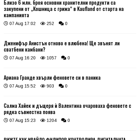
Близо 6 млн. броя основни хранителни продукти са
закупени от „Кошница с грижа“ в Kaufland от старта на
кампанията
07 Aug 17:02
252
0
Дженифър Анистън отново е влюбена! Ще звънят ли
сватбени камбани?
07 Aug 16:20
1057
0
Ариана Гранде хвърли феновете си в паника
07 Aug 15:52
903
0
Салма Хайек и дъщеря ѝ Валентина очароваха феновете с
рядка съвместна поява
07 Aug 15:23
1204
0
ВИЖТЕ КАК ИВАЙЛО ФИЛИПОВ КОНТРОЛИРА ДИГИТАЛНАТА