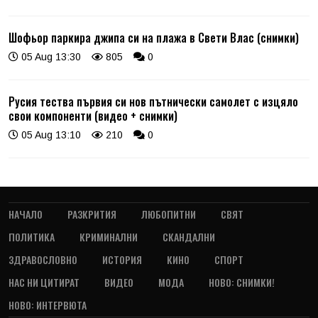
Шофьор паркира джипа си на плажа в Свети Влас (снимки)
05 Aug 13:30
805
0
Русия тества първия си нов пътнически самолет с изцяло
свои компоненти (видео + снимки)
05 Aug 13:10
210
0
НАЧАЛО
РАЗКРИТИЯ
ЛЮБОПИТНИ
СВЯТ
ПОЛИТИКА
КРИМИНАЛНИ
СКАНДАЛНИ
ЗДРАВОСЛОВНО
ИСТОРИЯ
КИНО
СПОРТ
НАС НИ ЦИТИРАТ
ВИДЕО
МОДА
НОВО: СНИМКИ!
НОВО: ИНТЕРВЮТА