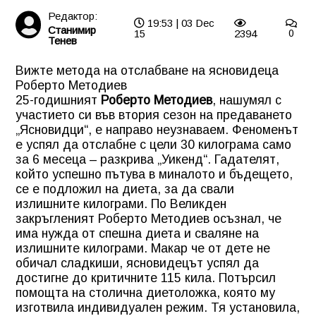
Редактор:
19:53 | 03 Dec
Станимир
15
2394
0
Тенев
Вижте метода на отслабване на ясновидеца
Роберто Методиев
25-годишният
Роберто Методиев
, нашумял с
участието си във втория сезон на предаването
„Ясновидци“, е направо неузнаваем. Феноменът
е успял да отслабне с цели 30 килограма само
за 6 месеца – разкрива „Уикенд“. Гадателят,
който успешно пътува в миналото и бъдещето,
се е подложил на диета, за да свали
излишните килограми. По Великден
закръгленият Роберто Методиев осъзнал, че
има нужда от спешна диета и сваляне на
излишните килограми. Макар че от дете не
обичал сладкиши, ясновидецът успял да
достигне до критичните 115 кила. Потърсил
помощта на столична диетоложка, която му
изготвила индивидуален режим. Тя установила,