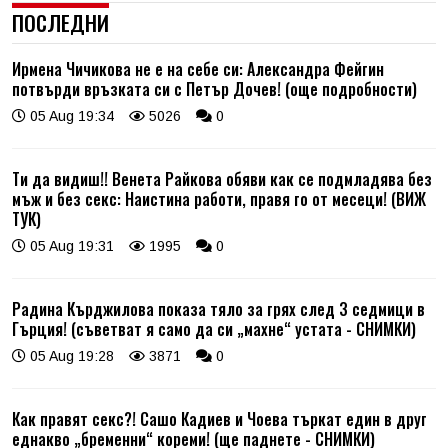
ПОСЛЕДНИ
Ирмена Чичикова не е на себе си: Александра Фейгин
потвърди връзката си с Петър Дочев! (още подробности)
05 Aug 19:34
5026
0
Ти да видиш!! Венета Райкова обяви как се подмладява без
мъж и без секс: Наистина работи, правя го от месеци! (ВИЖ
ТУК)
05 Aug 19:31
1995
0
Радина Кърджилова показа тяло за грях след 3 седмици в
Гърция! (съветват я само да си „махне“ устата - СНИМКИ)
05 Aug 19:28
3871
0
Как правят секс?! Сашо Кадиев и Чоева търкат един в друг
еднакво „бременни“ кореми! (ще паднете - СНИМКИ)