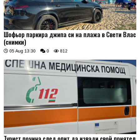
Шофьор паркира джипа си на плажа в Свети Влас
(снимки)
05 Aug 13:30
0
812
Турист почина след опит да извади свой приятел