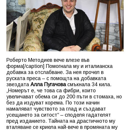
Роберто Методиев вече влезе във
форма[/caption] Помогнала му и италианска
добавка за отслабване. За нея прочел в
руската преса – с помощта на добавката
звездата
Алла Пугачова
смъкнала 34 кила.
„Номерът е, че това са фибри, които
увеличават обема си до 200 пъти в стомаха, но
без да издуват корема. По този начин
намаляват чувството за глад и създават
усещането за ситост“ – споделя гадателят
пред изданието. Тайната на драстичното му
вталяване се криела най-вече в промяната му