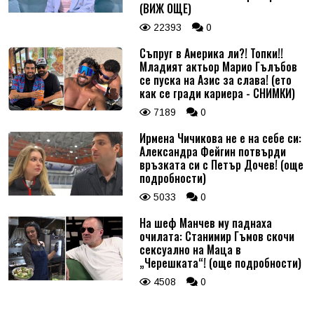
(ВИЖ ОЩЕ)
22393
0
Съпруг в Америка ли?! Топки!!
Младият актьор Марио Гълъбов
се пуска на Азис за слава! (ето
как се гради кариера - СНИМКИ)
7189
0
Ирмена Чичикова не е на себе си:
Александра Фейгин потвърди
връзката си с Петър Дочев! (още
подробности)
5033
0
На шеф Манчев му паднаха
очилата: Станимир Гъмов скочи
сексуално на Маца в
„Черешката“! (още подробности)
4508
0