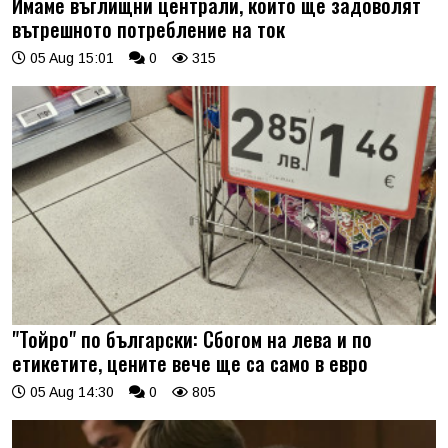
Имаме въглищни централи, които ще задоволят
вътрешното потребление на ток
05 Aug 15:01
0
315
"Тойро" по български: Сбогом на лева и по
етикетите, цените вече ще са само в евро
05 Aug 14:30
0
805