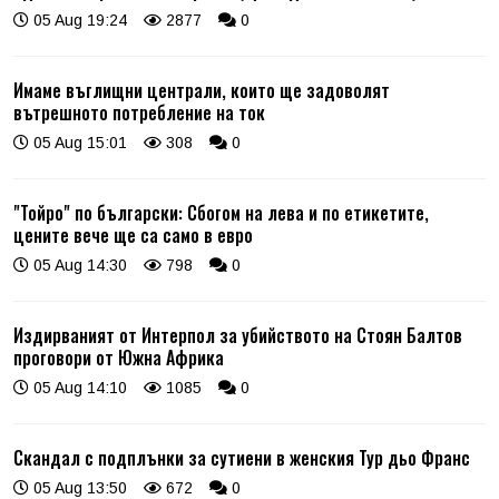
05 Aug 19:24
2877
0
Имаме въглищни централи, които ще задоволят
вътрешното потребление на ток
05 Aug 15:01
308
0
"Тойро" по български: Сбогом на лева и по етикетите,
цените вече ще са само в евро
05 Aug 14:30
798
0
Издирваният от Интерпол за убийството на Стоян Балтов
проговори от Южна Африка
05 Aug 14:10
1085
0
Скандал с подплънки за сутиени в женския Тур дьо Франс
05 Aug 13:50
672
0