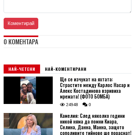
0 КОМЕНТАРА
НАЙ-ЧЕТЕНИ
НАЙ-КОМЕНТИРАНИ
Ще се изчукат на яхтата:
Страстите между Карлос Насар и
Алекс Костадинова взривиха
мрежата! (ФОТО БОМБА)
24948
0
Камелия: След няколко години
никой няма да помни Киара,
Селина, Данна, Манна, защото
сополивите тийнове ще пораснат!