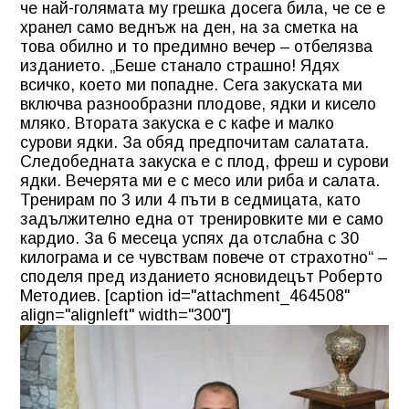
че най-голямата му грешка досега била, че се е
хранел само веднъж на ден, на за сметка на
това обилно и то предимно вечер – отбелязва
изданието. „Беше станало страшно! Ядях
всичко, което ми попадне. Сега закуската ми
включва разнообразни плодове, ядки и кисело
мляко. Втората закуска е с кафе и малко
сурови ядки. За обяд предпочитам салатата.
Следобедната закуска е с плод, фреш и сурови
ядки. Вечерята ми е с месо или риба и салата.
Тренирам по 3 или 4 пъти в седмицата, като
задължително една от тренировките ми е само
кардио. За 6 месеца успях да отслабна с 30
килограма и се чувствам повече от страхотно“ –
споделя пред изданието ясновидецът Роберто
Методиев. [caption id="attachment_464508"
align="alignleft" width="300"]