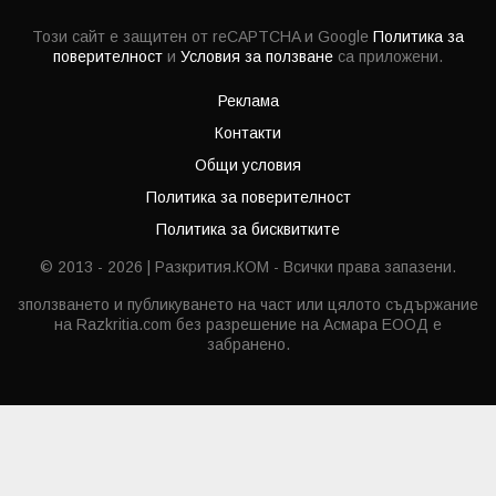
Този сайт е защитен от reCAPTCHA и Google
Политика за
поверителност
и
Условия за ползване
са приложени.
Реклама
Контакти
Общи условия
Политика за поверителност
Политика за бисквитките
© 2013 - 2026 | Разкрития.КОМ - Всички права запазени.
зползването и публикуването на част или цялото съдържание
на Razkritia.com без разрешение на Асмара ЕООД е
забранено.