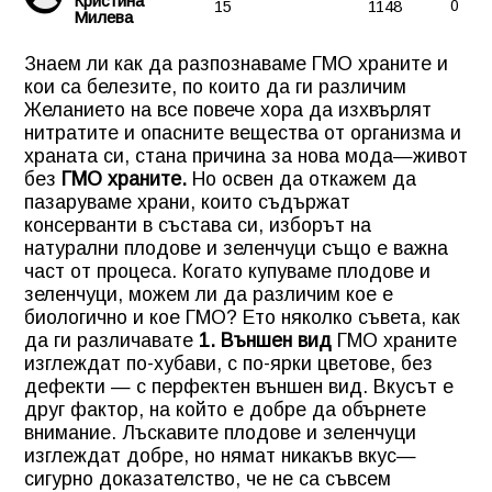
Кристина
15
1148
0
Милева
Знаем ли как да разпознаваме ГМО храните и
кои са белезите, по които да ги различим
Желанието на все повече хора да изхвърлят
нитратите и опасните вещества от организма и
храната си, стана причина за нова мода—живот
без
ГМО храните.
Но освен да откажем да
пазаруваме храни, които съдържат
консерванти в състава си, изборът на
натурални плодове и зеленчуци също е важна
част от процеса. Когато купуваме плодове и
зеленчуци, можем ли да различим кое е
биологично и кое ГМО? Ето няколко съвета, как
да ги различавате
1. Външен вид
ГМО храните
изглеждат по-хубави, с по-ярки цветове, без
дефекти — с перфектен външен вид. Вкусът е
друг фактор, на който е добре да обърнете
внимание. Лъскавите плодове и зеленчуци
изглеждат добре, но нямат никакъв вкус—
сигурно доказателство, че не са съвсем