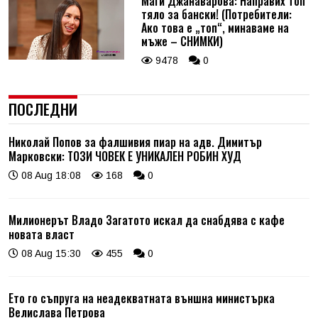
Маги Джанаварова: Направих топ
тяло за бански! (Потребители:
Ако това е „топ“, минаваме на
мъже – СНИМКИ)
9478
0
ПОСЛЕДНИ
Николай Попов за фалшивия пиар на адв. Димитър
Марковски: ТОЗИ ЧОВЕК Е УНИКАЛЕН РОБИН ХУД
08 Aug 18:08
168
0
Милионерът Владо Загатото искал да снабдява с кафе
новата власт
08 Aug 15:30
455
0
Ето го съпруга на неадекватната външна министърка
Велислава Петрова