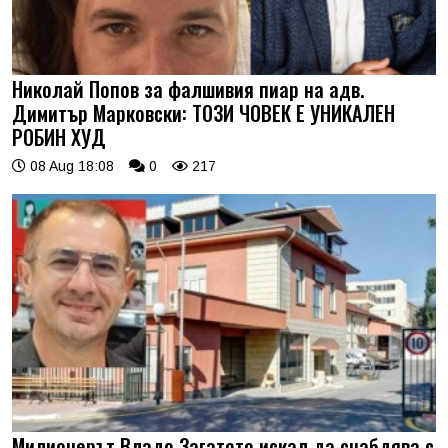
Николай Попов за фалшивия пиар на адв.
Димитър Марковски: ТОЗИ ЧОВЕК Е УНИКАЛЕН
РОБИН ХУД
08 Aug 18:08
0
217
Милионерът Владо Загатото искал да снабдява с