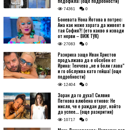
педофила! (още подробности)
74361
0
Боневата Нона Йотова в потрес:
Ама как може хората да живеят в
тая София?! (ето какво я извади
от нерви – ВИЖ ТУК)
27083
0
Разкриха защо Иван Христов
продължава да е обсебен от
Ирина: Тенчева „не я боли глава“
и го обслужва като гейша! (още
подробности)
12404
0
Зоран да го духа!! Силвия
Петкова влюбена отново: Не
мисля, че е раждан друг, който
да успее... (още разкрития)
10717
0