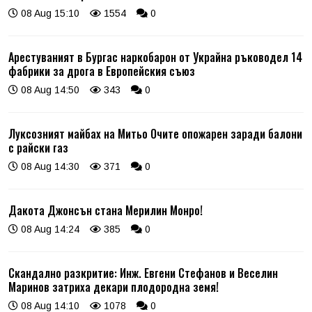
08 Aug 15:10
1554
0
Арестуваният в Бургас наркобарон от Украйна ръководел 14
фабрики за дрога в Европейския съюз
08 Aug 14:50
343
0
Луксозният майбах на Митьо Очите опожарен заради балони
с райски газ
08 Aug 14:30
371
0
Дакота Джонсън стана Мерилин Монро!
08 Aug 14:24
385
0
Скандално разкритие: Инж. Евгени Стефанов и Веселин
Маринов затриха декари плодородна земя!
08 Aug 14:10
1078
0