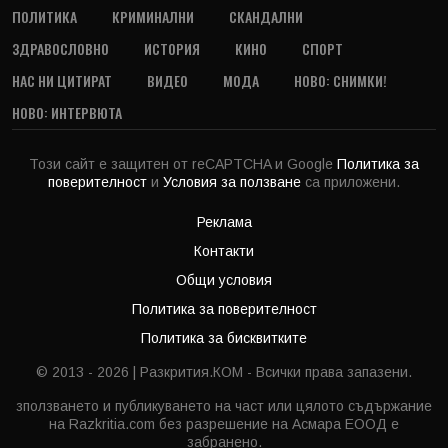
ПОЛИТИКА
КРИМИНАЛНИ
СКАНДАЛНИ
ЗДРАВОСЛОВНО
ИСТОРИЯ
КИНО
СПОРТ
НАС НИ ЦИТИРАТ
ВИДЕО
МОДА
НОВО: СНИМКИ!
НОВО: ИНТЕРВЮТА
Този сайт е защитен от reCAPTCHA и Google
Политика за
поверителност
и
Условия за ползване
са приложени.
Реклама
Контакти
Общи условия
Политика за поверителност
Политика за бисквитките
© 2013 - 2026 | Разкрития.КОМ - Всички права запазени.
зползването и публикуването на част или цялото съдържание
на Razkritia.com без разрешение на Асмара ЕООД е
забранено.