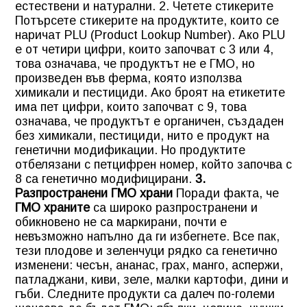
естествени и натурални. 2. Четете стикерите
Потърсете стикерите на продуктите, които се
наричат PLU (Product Lookup Number). Ако PLU
е от четири цифри, които започват с 3 или 4,
това означава, че продуктът не е ГМО, но
произведен във ферма, която използва
химикали и пестициди. Ако броят на етикетите
има пет цифри, които започват с 9, това
означава, че продуктът е органичен, създаден
без химикали, пестициди, нито е продукт на
генетични модификации. Но продуктите
отбелязани с петцифрен номер, който започва с
8 са генетично модифицирани.
3.
Разпространени ГМО храни
Поради факта, че
ГМО храните
са широко разпространени и
обикновено не са маркирани, почти е
невъзможно напълно да ги избегнете. Все пак,
тези плодове и зеленчуци рядко са генетично
изменени: чесън, ананас, грах, манго, аспержи,
патладжани, киви, зеле, малки картофи, дини и
гъби. Следните продукти са далеч по-големи