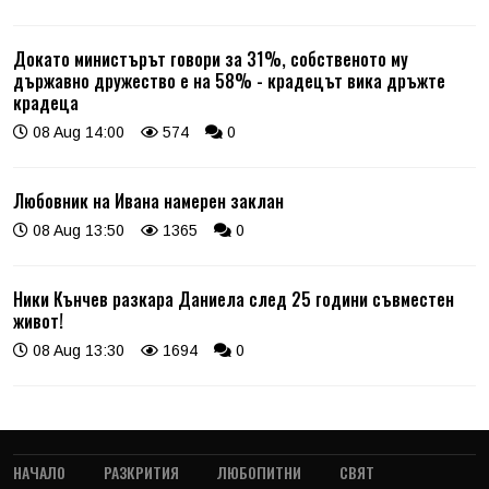
Докато министърът говори за 31%, собственото му
държавно дружество е на 58% - крадецът вика дръжте
крадеца
08 Aug 14:00
574
0
Любовник на Ивана намерен заклан
08 Aug 13:50
1365
0
Ники Кънчев разкара Даниела след 25 години съвместен
живот!
08 Aug 13:30
1694
0
НАЧАЛО
РАЗКРИТИЯ
ЛЮБОПИТНИ
СВЯТ