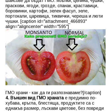
шансове да бъдат ГМО: ябълки, целина, чушки,
праскови, ягоди, грозде, спанак, краставици,
боровинки, картофи, зелен фасул, зеле,
портокали, царевица, тиквички, череша и люти
чушки. [caption id="attachment_466893"
align="aligncenter" width="595"]
ГМО храни - как да ги разпознаваме?[/caption]
4. Външен вид
ГМО храната
е предимно по-
хубава, кръгла, блестяща, продуктите са с
еднакъв размер, лъскави цветове, без повреди