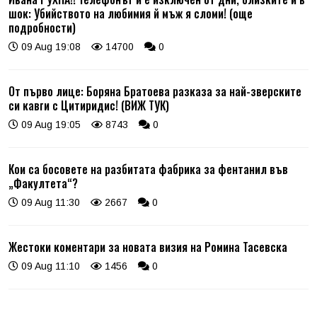
шок: Убийството на любимия й мъж я сломи! (още
подробности)
09 Aug 19:08
14700
0
От първо лице: Боряна Братоева разказа за най-зверските
си кавги с Цитиридис! (ВИЖ ТУК)
09 Aug 19:05
8743
0
Кои са босовете на разбитата фабрика за фентанил във
„Факултета“?
09 Aug 11:30
2667
0
Жестоки коментари за новата визия на Ромина Тасевска
09 Aug 11:10
1456
0