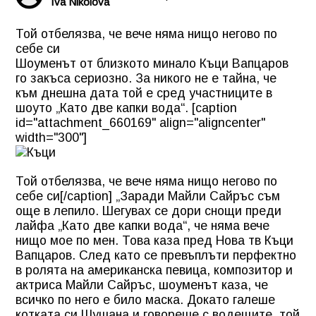
Iva Nikolova
Той отбелязва, че вече няма нищо негово по
себе си
Шоуменът от близкото минало Къци Вапцаров
го закъса сериозно. За никого не е тайна, че
към днешна дата той е сред участниците в
шоуто „Като две капки вода“. [caption
id="attachment_660169" align="aligncenter"
width="300"]
Той отбелязва, че вече няма нищо негово по
себе си[/caption] „Заради Майли Сайръс съм
още в лепило. Шегувах се дори снощи преди
лайфа „Като две капки вода“, че няма вече
нищо мое по мен. Това каза пред Нова тв Къци
Вапцаров. След като се превъплъти перфектно
в ролята на американска певица, композитор и
актриса Майли Сайръс, шоуменът каза, че
всичко по него е било маска. Докато галеше
котката си Шушана и говореше с водещите, той