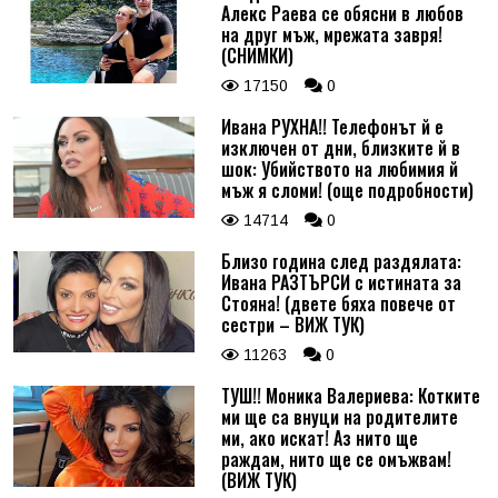
Алекс Раева се обясни в любов
на друг мъж, мрежата завря!
(СНИМКИ)
17150
0
Ивана РУХНА!! Телефонът й е
изключен от дни, близките й в
шок: Убийството на любимия й
мъж я сломи! (още подробности)
14714
0
Близо година след раздялата:
Ивана РАЗТЪРСИ с истината за
Стояна! (двете бяха повече от
сестри – ВИЖ ТУК)
11263
0
ТУШ!! Моника Валериева: Котките
ми ще са внуци на родителите
ми, ако искат! Аз нито ще
раждам, нито ще се омъжвам!
(ВИЖ ТУК)