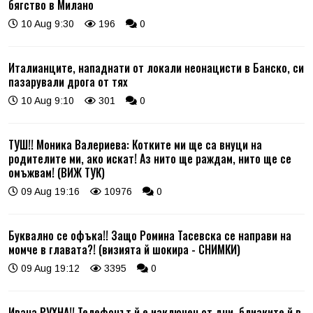
бягство в Милано
10 Aug 9:30
196
0
Италианците, нападнати от локали неонацисти в Банско, си
пазарували дрога от тях
10 Aug 9:10
301
0
ТУШ!! Моника Валериева: Котките ми ще са внуци на
родителите ми, ако искат! Аз нито ще раждам, нито ще се
омъжвам! (ВИЖ ТУК)
09 Aug 19:16
10976
0
Буквално се офъка!! Защо Ромина Тасевска се направи на
момче в главата?! (визията й шокира - СНИМКИ)
09 Aug 19:12
3395
0
Ивана РУХНА!! Телефонът й е изключен от дни, близките й в