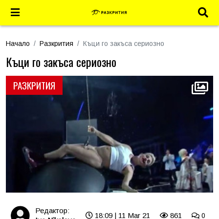
Начало
Разкрития
Къци го закъса сериозно
Къци го закъса сериозно
РАЗКРИТИЯ
Редактор:
18:09 | 11 Mar 21
861
0