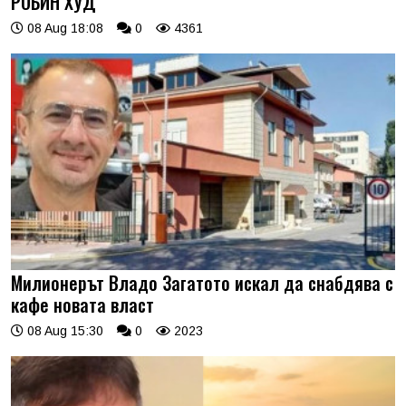
РОБИН ХУД
08 Aug 18:08
0
4361
Милионерът Владо Загатото искал да снабдява с
кафе новата власт
08 Aug 15:30
0
2023