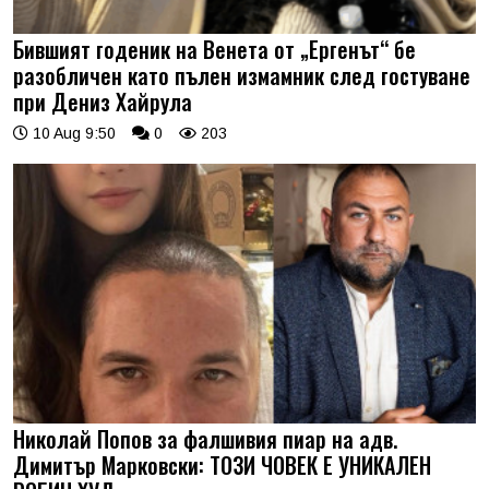
Бившият годеник на Венета от „Ергенът“ бе
разобличен като пълен измамник след гостуване
при Дениз Хайрула
10 Aug 9:50
0
203
Николай Попов за фалшивия пиар на адв.
Димитър Марковски: ТОЗИ ЧОВЕК Е УНИКАЛЕН