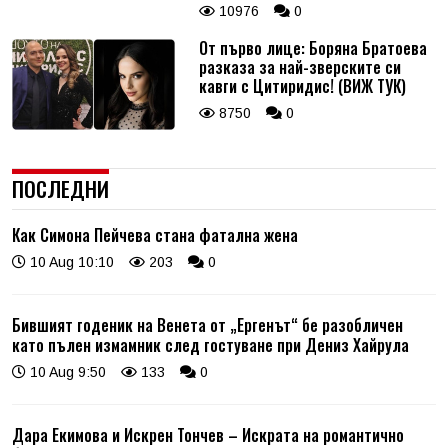
10976
0
От първо лице: Боряна Братоева
разказа за най-зверските си
кавги с Цитиридис! (ВИЖ ТУК)
8750
0
ПОСЛЕДНИ
Как Симона Пейчева стана фатална жена
10 Aug 10:10
203
0
Бившият годеник на Венета от „Ергенът“ бе разобличен
като пълен измамник след гостуване при Дениз Хайрула
10 Aug 9:50
133
0
Дара Екимова и Искрен Тончев – Искрата на романтично