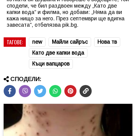
сподели, че бил раздвоен между „Като две
капки вода“ и филма, но добави: „Няма да ви
кажа нищо за него. През септември ще вдигна
завесата“, отбелязва pik.bg.
ТАГОВЕ:
new
Майли сайръс
Нова тв
Като две капки вода
Къци вапцаров
СПОДЕЛИ: