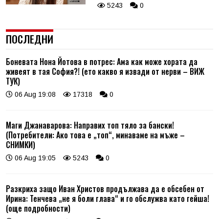
5243
0
ПОСЛЕДНИ
Боневата Нона Йотова в потрес: Ама как може хората да
живеят в тая София?! (ето какво я извади от нерви – ВИЖ
ТУК)
06 Aug 19:08
17318
0
Маги Джанаварова: Направих топ тяло за бански!
(Потребители: Ако това е „топ“, минаваме на мъже –
СНИМКИ)
06 Aug 19:05
5243
0
Разкриха защо Иван Христов продължава да е обсебен от
Ирина: Тенчева „не я боли глава“ и го обслужва като гейша!
(още подробности)