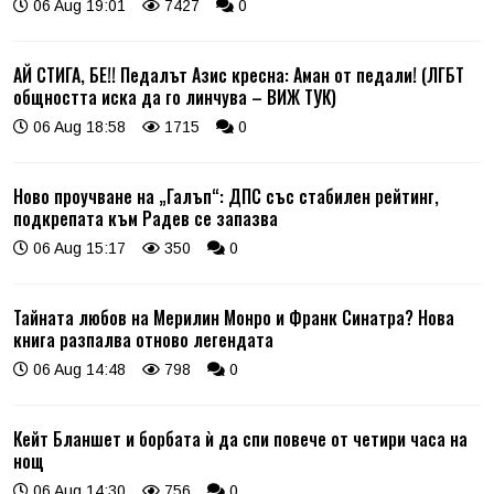
06 Aug 19:01
7427
0
АЙ СТИГА, БЕ!! Педалът Азис кресна: Аман от педали! (ЛГБТ
общността иска да го линчува – ВИЖ ТУК)
06 Aug 18:58
1715
0
Ново проучване на „Галъп“: ДПС със стабилен рейтинг,
подкрепата към Радев се запазва
06 Aug 15:17
350
0
Тайната любов на Мерилин Монро и Франк Синатра? Нова
книга разпалва отново легендата
06 Aug 14:48
798
0
Кейт Бланшет и борбата ѝ да спи повече от четири часа на
нощ
06 Aug 14:30
756
0