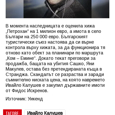
В момента наследницата е оценила хижа
„Петрохан“ на 1 милион евро, а имота в село
Българи на 250 000 евро. Българският
туристически съюз настоява да си върне
контрола върху хижата, за да функционира тя
отново като обект за планинари по маршрута
„Ком – Емине“. Докато текат преговори за
продажба, бащата на убития Сашко, Яни
Макулев, остава без претендираната къща в
Странджа. Скандалът се разраства и заради
съмнително ниската цена, на която навремето
Ивайло Калушев е закупил държавните имоти
от Фидос Искренов.
Източник: Уикенд
ТАГОВЕ:
Ивайло Калушев