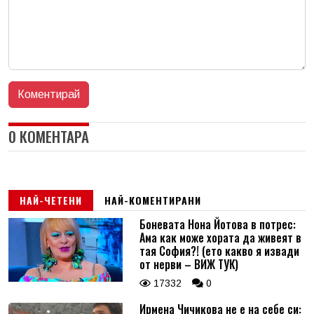
0 КОМЕНТАРА
НАЙ-ЧЕТЕНИ
НАЙ-КОМЕНТИРАНИ
Боневата Нона Йотова в потрес:
Ама как може хората да живеят в
тая София?! (ето какво я извади
от нерви – ВИЖ ТУК)
17332
0
Ирмена Чичикова не е на себе си: