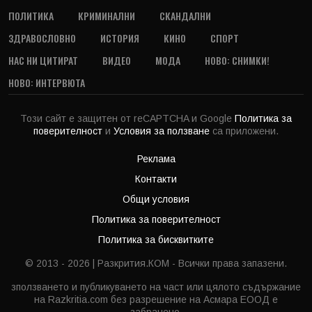
ПОЛИТИКА
КРИМИНАЛНИ
СКАНДАЛНИ
ЗДРАВОСЛОВНО
ИСТОРИЯ
КИНО
СПОРТ
НАС НИ ЦИТИРАТ
ВИДЕО
МОДА
НОВО: СНИМКИ!
НОВО: ИНТЕРВЮТА
Този сайт е защитен от reCAPTCHA и Google
Политика за
поверителност
и
Условия за ползване
са приложени.
Реклама
Контакти
Общи условия
Политика за поверителност
Политика за бисквитките
© 2013 - 2026 | Разкрития.КОМ - Всички права запазени.
зползването и публикуването на част или цялото съдържание
на Razkritia.com без разрешение на Асмара ЕООД е
забранено.