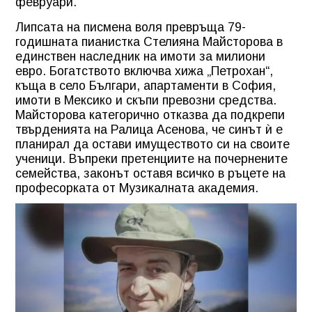
февруари.
Липсата на писмена воля превръща 79-
годишната пианистка Стелияна Майсторова в
единствен наследник на имоти за милиони
евро. Богатството включва хижа „Петрохан“,
къща в село Българи, апартаменти в София,
имоти в Мексико и скъпи превозни средства.
Майсторова категорично отказва да подкрепи
твърденията на Ралица Асенова, че синът ѝ е
планирал да остави имуществото си на своите
ученици. Въпреки претенциите на почернените
семейства, законът оставя всичко в ръцете на
професорката от Музикалната академия.