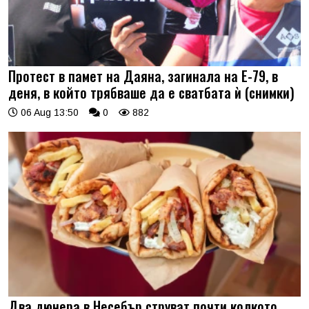
Протест в памет на Даяна, загинала на Е-79, в
деня, в който трябваше да е сватбата ѝ (снимки)
06 Aug 13:50
0
882
Два дюнера в Несебър струват почти колкото