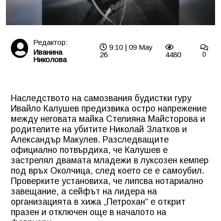
Редактор:
9:10 | 09 May
Иванина
26
4480
0
Николова
Наследството на самозвания будистки гуру
Ивайло Калушев предизвика остро напрежение
между неговата майка Стелияна Майсторова и
родителите на убитите Николай Златков и
Александър Макулев. Разследващите
официално потвърдиха, че Калушев е
застрелял двамата младежи в луксозен кемпер
под връх Околчица, след което се е самоубил.
Проверките установиха, че липсва нотариално
завещание, а сейфът на лидера на
организацията в хижа „Петрохан“ е открит
празен и отключен още в началото на