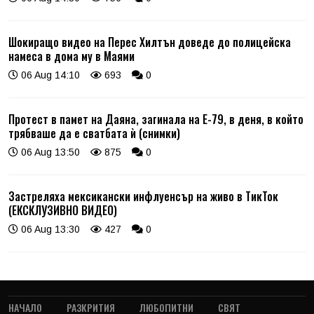
Шокиращо видео на Перес Хилтън доведе до полицейска
намеса в дома му в Маями
06 Aug 14:10
693
0
Протест в памет на Даяна, загинала на Е-79, в деня, в който
трябваше да е сватбата ѝ (снимки)
06 Aug 13:50
875
0
Застреляха мексикански инфлуенсър на живо в ТикТок
(ЕКСКЛУЗИВНО ВИДЕО)
06 Aug 13:30
427
0
НАЧАЛО
РАЗКРИТИЯ
ЛЮБОПИТНИ
СВЯТ