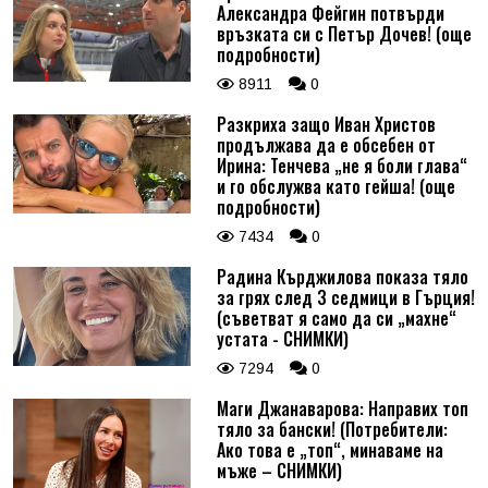
Александра Фейгин потвърди
връзката си с Петър Дочев! (още
подробности)
8911
0
Разкриха защо Иван Христов
продължава да е обсебен от
Ирина: Тенчева „не я боли глава“
и го обслужва като гейша! (още
подробности)
7434
0
Радина Кърджилова показа тяло
за грях след 3 седмици в Гърция!
(съветват я само да си „махне“
устата - СНИМКИ)
7294
0
Маги Джанаварова: Направих топ
тяло за бански! (Потребители:
Ако това е „топ“, минаваме на
мъже – СНИМКИ)