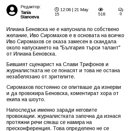
Редактор:
12:08 | 21 May
Tania
15
518
0
Stanoeva
Илиана Беновска не е напуснала по собствено
желание, Иво Сиромахов е в основата на всичко
Иво Сиромахов
се оказа замесен в скандала
около напускането на "България търси талант"
от Илиана Беновска.
Бившият сценарист на Слави Трифонов и
журналистката не се понасят и това не остана
незабелязано от зрителите.
Сиромахов постоянно се опитваше да изнерви
и да провокира Беновска, коментират хора от
екипа на шоуто.
Напоследък именно заради неговите
провокации. журналистката започна да изнася
протяжни речи сякаш се намира на
пресконференция. Това определено не се