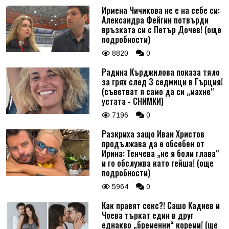
Ирмена Чичикова не е на себе си:
Александра Фейгин потвърди
връзката си с Петър Дочев! (още
подробности)
8820
0
Радина Кърджилова показа тяло
за грях след 3 седмици в Гърция!
(съветват я само да си „махне“
устата - СНИМКИ)
7196
0
Разкриха защо Иван Христов
продължава да е обсебен от
Ирина: Тенчева „не я боли глава“
и го обслужва като гейша! (още
подробности)
5964
0
Как правят секс?! Сашо Кадиев и
Чоева търкат един в друг
еднакво „бременни“ кореми! (ще