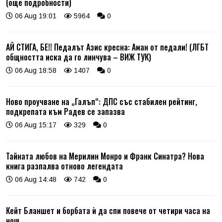
(още подробности)
06 Aug 19:01
5964
0
АЙ СТИГА, БЕ!! Педалът Азис кресна: Аман от педали! (ЛГБТ
общността иска да го линчува – ВИЖ ТУК)
06 Aug 18:58
1407
0
Ново проучване на „Галъп“: ДПС със стабилен рейтинг,
подкрепата към Радев се запазва
06 Aug 15:17
329
0
Тайната любов на Мерилин Монро и Франк Синатра? Нова
книга разпалва отново легендата
06 Aug 14:48
742
0
Кейт Бланшет и борбата ѝ да спи повече от четири часа на
нощ