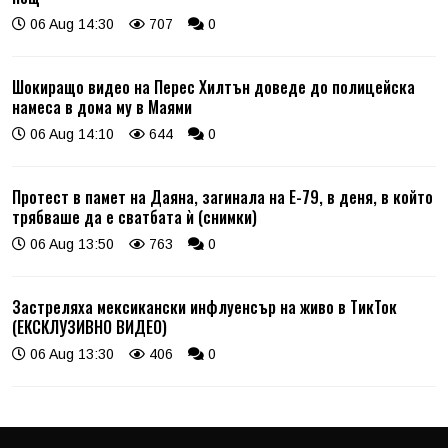
06 Aug 14:30
707
0
Шокиращо видео на Перес Хилтън доведе до полицейска
намеса в дома му в Маями
06 Aug 14:10
644
0
Протест в памет на Даяна, загинала на Е-79, в деня, в който
трябваше да е сватбата ѝ (снимки)
06 Aug 13:50
763
0
Застреляха мексикански инфлуенсър на живо в ТикТок
(ЕКСКЛУЗИВНО ВИДЕО)
06 Aug 13:30
406
0