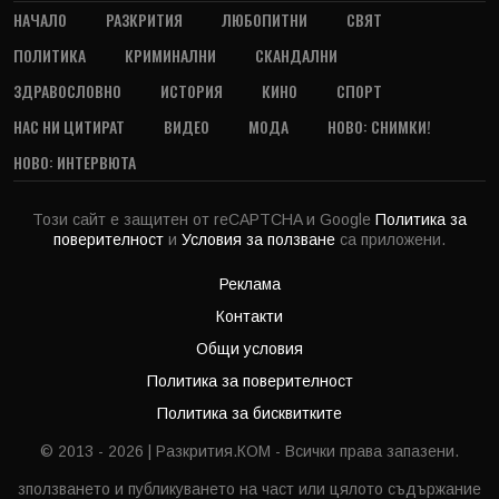
НАЧАЛО
РАЗКРИТИЯ
ЛЮБОПИТНИ
СВЯТ
ПОЛИТИКА
КРИМИНАЛНИ
СКАНДАЛНИ
ЗДРАВОСЛОВНО
ИСТОРИЯ
КИНО
СПОРТ
НАС НИ ЦИТИРАТ
ВИДЕО
МОДА
НОВО: СНИМКИ!
НОВО: ИНТЕРВЮТА
Този сайт е защитен от reCAPTCHA и Google
Политика за
поверителност
и
Условия за ползване
са приложени.
Реклама
Контакти
Общи условия
Политика за поверителност
Политика за бисквитките
© 2013 - 2026 | Разкрития.КОМ - Всички права запазени.
зползването и публикуването на част или цялото съдържание