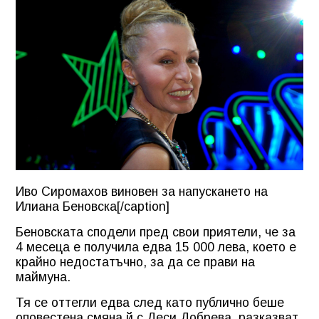
Иво Сиромахов виновен за напускането на
Илиана Беновска[/caption]
Беновската сподели пред свои приятели, че за
4 месеца е получила едва 15 000 лева, което е
крайно недостатъчно, за да се прави на
маймуна.
Тя се оттегли едва след като публично беше
оповестена смяна й с Деси Добрева, разказват