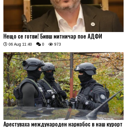
Нещо се готви! Бивш митничар пое АДФИ
06 Aug 11:40
0
973
Арестуваха международен наркобос в наш курорт