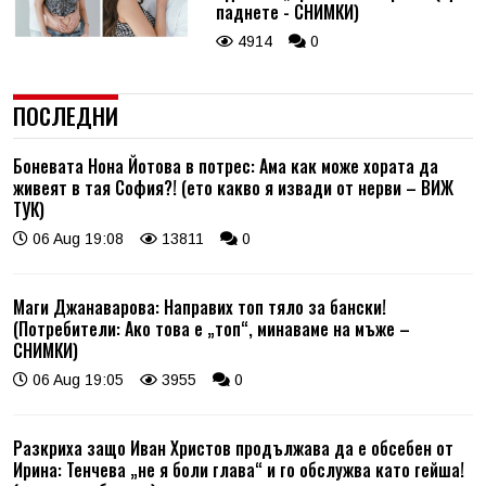
паднете - СНИМКИ)
4914
0
ПОСЛЕДНИ
Боневата Нона Йотова в потрес: Ама как може хората да
живеят в тая София?! (ето какво я извади от нерви – ВИЖ
ТУК)
06 Aug 19:08
13811
0
Маги Джанаварова: Направих топ тяло за бански!
(Потребители: Ако това е „топ“, минаваме на мъже –
СНИМКИ)
06 Aug 19:05
3955
0
Разкриха защо Иван Христов продължава да е обсебен от
Ирина: Тенчева „не я боли глава“ и го обслужва като гейша!