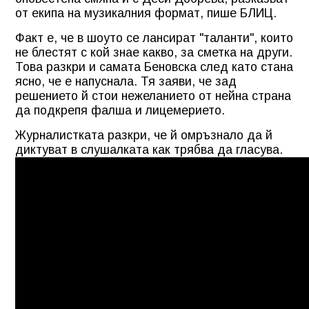
от екипа на музикалния формат, пише БЛИЦ.
Факт е, че в шоуто се лансират "таланти", които
не блестят с кой знае какво, за сметка на други.
Това разкри и самата Беновска след като стана
ясно, че е напуснала. Тя заяви, че зад
решението й стои нежеланието от нейна страна
да подкрепя фалша и лицемерието.
Журналистката разкри, че й омръзнало да й
диктуват в слушалката как трябва да гласува.