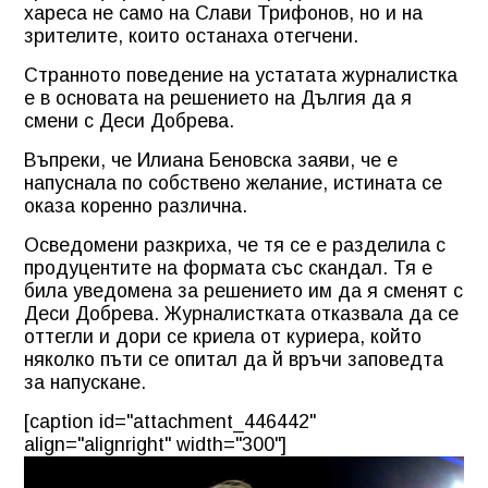
хареса не само на Слави Трифонов, но и на
зрителите, които останаха отегчени.
Странното поведение на устатата журналистка
е в основата на решението на Дългия да я
смени с Деси Добрева.
Въпреки, че Илиана Беновска заяви, че е
напуснала по собствено желание, истината се
оказа коренно различна.
Осведомени разкриха, че тя се е разделила с
продуцентите на формата със скандал. Тя е
била уведомена за решението им да я сменят с
Деси Добрева. Журналистката отказвала да се
оттегли и дори се криела от куриера, който
няколко пъти се опитал да й връчи заповедта
за напускане.
[caption id="attachment_446442"
align="alignright" width="300"]