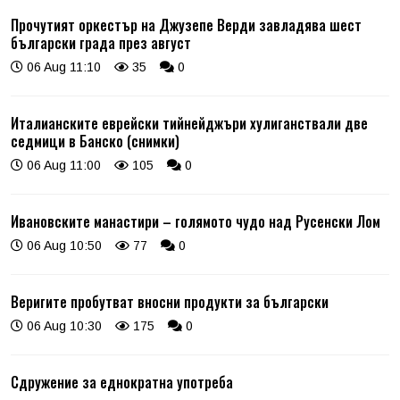
Прочутият оркестър на Джузепе Верди завладява шест
български града през август
06 Aug 11:10
35
0
Италианските еврейски тийнейджъри хулиганствали две
седмици в Банско (снимки)
06 Aug 11:00
105
0
Ивановските манастири – голямото чудо над Русенски Лом
06 Aug 10:50
77
0
Веригите пробутват вносни продукти за български
06 Aug 10:30
175
0
Сдружение за еднократна употреба