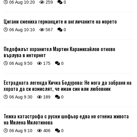
06 Aug 10:20
259
0
Цигани смениха германците и англичаните на морето
06 Aug 10:10
567
0
Педофилът охранител Мартин Карамихайлов отново
върлува в интернет
06 Aug 9:50
175
0
Естрадната легенда Кичка Бодурова: Не мога да забраня на
хората да си измислят, че имам син или любовник
06 Aug 9:30
189
0
Тежка катастрофа с руски шофьор едва не отнема живота
на Милена Милотинова
06 Aug 9:10
406
0