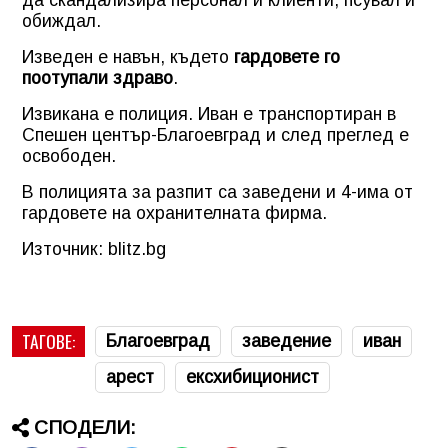
обиждал.
Изведен е навън, където
гардовете го
поотупали здраво
.
Извикана е полиция. Иван е транспортиран в
Спешен център-Благоевград и след преглед е
освободен.
В полицията за разпит са заведени и 4-има от
гардовете на охранителната фирма.
Източник: blitz.bg
ТАГОВЕ:
Благоевград
заведение
иван
арест
ексхибиционист
СПОДЕЛИ: