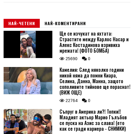
НАЙ-ЧЕТЕНИ
НАЙ-КОМЕНТИРАНИ
Ще се изчукат на яхтата:
Страстите между Карлос Насар и
Алекс Костадинова взривиха
мрежата! (ФОТО БОМБА)
25690
0
Камелия: След няколко години
никой няма да помни Киара,
Селина, Данна, Манна, защото
сополивите тийнове ще пораснат!
(ВИЖ ОЩЕ)
22764
0
Съпруг в Америка ли?! Топки!!
Младият актьор Марио Гълъбов
се пуска на Азис за слава! (ето
как се гради кариера - СНИМКИ)