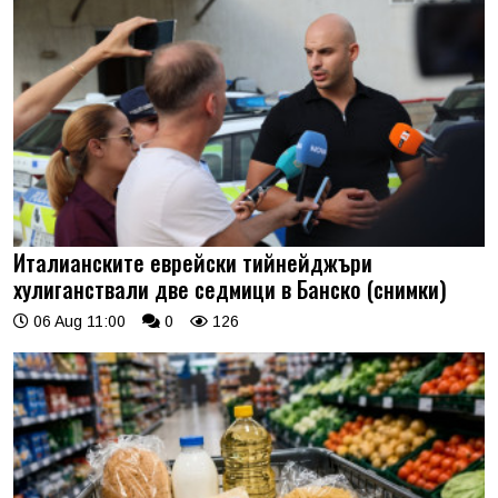
Италианските еврейски тийнейджъри
хулиганствали две седмици в Банско (снимки)
06 Aug 11:00
0
126