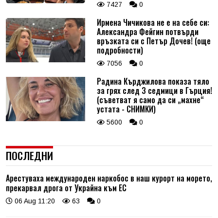
7427
0
Ирмена Чичикова не е на себе си:
Александра Фейгин потвърди
връзката си с Петър Дочев! (още
подробности)
7056
0
Радина Кърджилова показа тяло
за грях след 3 седмици в Гърция!
(съветват я само да си „махне“
устата - СНИМКИ)
5600
0
ПОСЛЕДНИ
Арестуваха международен наркобос в наш курорт на морето,
прекарвал дрога от Украйна към ЕС
06 Aug 11:20
63
0