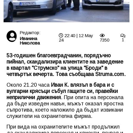
Редактор:
22:40 | 12 May
Иванина
24
7350
1
Николова
53-годишен благоевградчанин, порядъчно
пийнал, скандализира клиентите на заведение
в квартал "Струмско" на улица "Броди" в
четвъртък вечерта. Това съобщава Struma.com.
Около 21.20 часа
Иван К. влязъл в бара и с
вулгарни крясъци събул гащите си, правейки
неприлични движения
. При опита на персонала
да бъде изведен навън, мъжът оказал яростна
съпротива, което наложило да бъдат извикани
служители на охранителна фирма.
При вида на охранителите мъжът продължил
да скандализира персонал и клиенти, псувал и