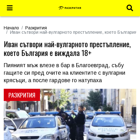
Начало
Разкрития
Иван сътвори най-вулгарното престъпление, което България 
Иван сътвори най-вулгарното престъпление,
което България е виждала 18+
Пияният мъж влезе в бар в Благоевград, събу
гащите си пред очите на клиентите с вулгарни
крясъци, а после гардове го натупаха
РАЗКРИТИЯ