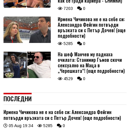
как се гради кариера - СНИМКИ)
7203
0
Ирмена Чичикова не е на себе си:
Александра Фейгин потвърди
връзката си с Петър Дочев! (още
подробности)
5285
0
На шеф Манчев му паднаха
очилата: Станимир Гъмов скочи
сексуално на Маца в
„Черешката“! (още подробности)
4529
0
ПОСЛЕДНИ
Ирмена Чичикова не е на себе си: Александра Фейгин
потвърди връзката си с Петър Дочев! (още подробности)
05 Aug 19:34
5285
0