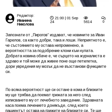
Редактор:
21:00 | 01 Sep
Иванина
24
5614
0
Николова
Запознати от „Пирогов“ издават, че новините за Иван
Гарелов, са както добри, така и лоши. Неприятното е,
че състоянието му остава непроменено, а
вероятността за подобрение клони към нулата.
Добрата новина обаче е, че сърцето на журналиста е
здраво и той може да живее поне още петилетка,
дори увредения му мозък да не възстанови функциите
си.
По всяка вероятност ще си остане в кома и близките
му ще трябва да поемат грижата за него след
изписването му от лечебното заведение. Здравната
каса поема лечението донякъде, след което
пациентът остава на грижите на близките си. Те ще