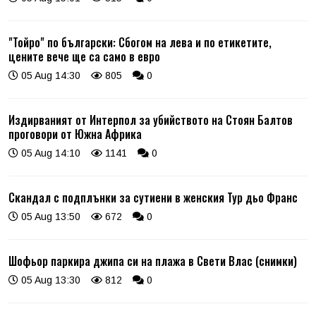
"Тойро" по български: Сбогом на лева и по етикетите,
цените вече ще са само в евро
05 Aug 14:30
805
0
Издирваният от Интерпол за убийството на Стоян Балтов
проговори от Южна Африка
05 Aug 14:10
1141
0
Скандал с подплънки за сутиени в женския Тур дьо Франс
05 Aug 13:50
672
0
Шофьор паркира джипа си на плажа в Свети Влас (снимки)
05 Aug 13:30
812
0