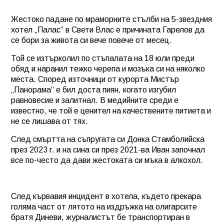
Жестоко падане по мраморните стълби на 5-звездния
хотел „Палас“ в Свети Влас е причината Гарелов да
се бори за живота си вече повече от месец.
Той се изтърколил по стъпалата на 18 юли преди
обяд и наранил тежко черепа и мозъка си на няколко
места. Според източници от курорта Мистър
„Панорама“ е бил доста пиян, когато изгубил
равновесие и залитнал. В медийните среди е
известно, че той е ценител на качествените питиета и
не се лишава от тях.
След смъртта на съпругата си Донка Стамболийска
през 2023 г. и на сина си през 2021-ва Иван започнал
все по-често да дави жестоката си мъка в алкохол.
След кървавия инцидент в хотела, където прекара
голяма част от лятото на издръжка на олигарсите
братя Диневи, журналистът бе транспортиран в