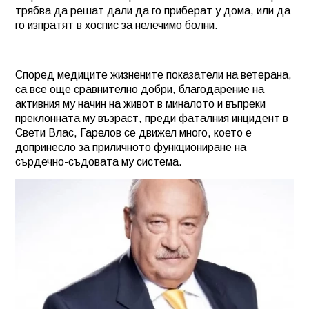
трябва да решат дали да го приберат у дома, или да
го изпратят в хоспис за нелечимо болни.
Според медиците жизнените показатели на ветерана,
са все още сравнително добри, благодарение на
активния му начин на живот в миналото и въпреки
преклонната му възраст, преди фаталния инцидент в
Свети Влас, Гарелов се движел много, което е
допринесло за приличното функциониране на
сърдечно-съдовата му система.