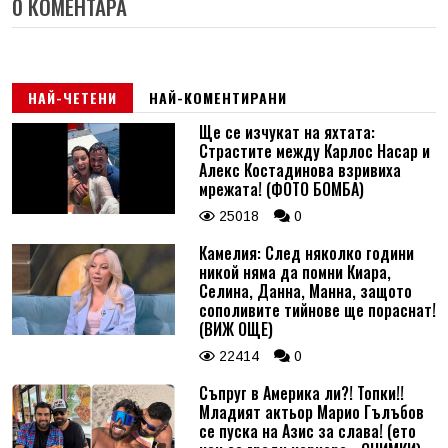
0 КОМЕНТАРА
НАЙ-ЧЕТЕНИ
НАЙ-КОМЕНТИРАНИ
Ще се изчукат на яхтата:
Страстите между Карлос Насар и
Алекс Костадинова взривиха
мрежата! (ФОТО БОМБА)
25018
0
Камелия: След няколко години
никой няма да помни Киара,
Селина, Данна, Манна, защото
сополивите тийнове ще пораснат!
(ВИЖ ОЩЕ)
22414
0
Съпруг в Америка ли?! Топки!!
Младият актьор Марио Гълъбов
се пуска на Азис за слава! (ето