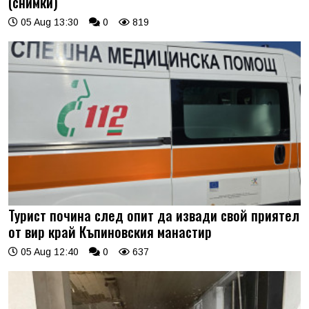
(снимки)
05 Aug 13:30
0
819
Турист почина след опит да извади свой приятел
от вир край Къпиновския манастир
05 Aug 12:40
0
637