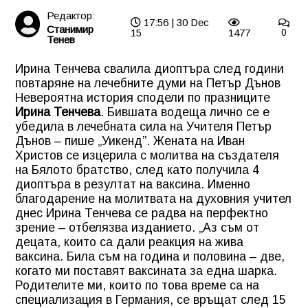
Редактор:
17:56 | 30 Dec
Станимир
15
1477
0
Тенев
Ирина Тенчева свалила диоптъра след години
повтаряне на лечебните думи на Петър Дънов
Невероятна история сподели по празниците
Ирина Тенчева
. Бившата водеща лично се е
убедила в лечебната сила на Учителя Петър
Дънов – пише „Уикенд”. Жената на Иван
Христов се изцерила с молитва на създателя
на Бялото братство, след като получила 4
диоптъра в резултат на ваксина. Именно
благодарение на молитвата на духовния учител
днес Ирина Тенчева се радва на перфектно
зрение – отбелязва изданието. „Аз съм от
децата, които са дали реакция на жива
ваксина. Била съм на година и половина – две,
когато ми поставят ваксината за една шарка.
Родителите ми, които по това време са на
специализация в Германия, се връщат след 15