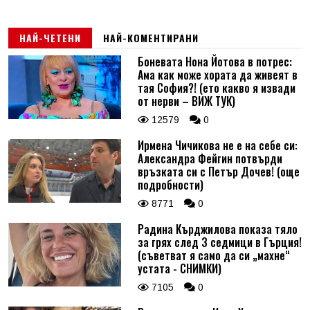
НАЙ-ЧЕТЕНИ
НАЙ-КОМЕНТИРАНИ
Боневата Нона Йотова в потрес:
Ама как може хората да живеят в
тая София?! (ето какво я извади
от нерви – ВИЖ ТУК)
12579
0
Ирмена Чичикова не е на себе си:
Александра Фейгин потвърди
връзката си с Петър Дочев! (още
подробности)
8771
0
Радина Кърджилова показа тяло
за грях след 3 седмици в Гърция!
(съветват я само да си „махне“
устата - СНИМКИ)
7105
0