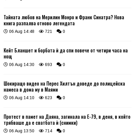
Тайната любов на Мерилин Монро и Франк Синатра? Нова
книга разпалва отново легендата
06 Aug 14:48
721
0
Кейт Бланшет и борбата ѝ да спи повече от четири часа на
нощ
06 Aug 14:30
693
0
Шокиращо видео на Перес Хилтън доведе до полицейска
намеса в дома му в Маями
06 Aug 14:10
623
0
Протест в памет на Даяна, загинала на Е-79, в деня, в който
трябваше да е сватбата ѝ (снимки)
06 Aug 13:50
714
0