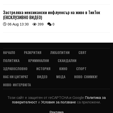
Застреляха мексикански инфлуенсър на живо в ТикТок
(ЕКСКЛУЗИВНО ВИДЕО)
06 Aug 13:30
399
0
НАЧАЛО
РАЗКРИТИЯ
ЛЮБОПИТНИ
СВЯТ
ПОЛИТИКА
КРИМИНАЛНИ
СКАНДАЛНИ
ЗДРАВОСЛОВНО
ИСТОРИЯ
КИНО
СПОРТ
НАС НИ ЦИТИРАТ
ВИДЕО
МОДА
НОВО: СНИМКИ!
НОВО: ИНТЕРВЮТА
Този сайт е защитен от reCAPTCHA и Google
Политика за
поверителност
и
Условия за ползване
са приложени.
Реклама