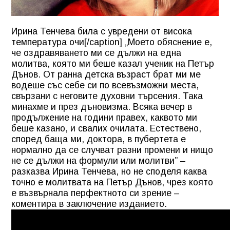
Ирина Тенчева била с увредени от висока
температура очи[/caption] „Моето обяснение е,
че оздравяването ми се дължи на една
молитва, която ми беше казал ученик на Петър
Дънов. От ранна детска възраст брат ми ме
водеше със себе си по всевъзможни места,
свързани с неговите духовни търсения. Така
минахме и през дъновизма. Всяка вечер в
продължение на години правех, каквото ми
беше казано, и свалих очилата. Естествено,
според баща ми, доктора, в пубертета е
нормално да се случват разни промени и нищо
не се дължи на формули или молитви” –
разказва Ирина Тенчева, но не споделя каква
точно е молитвата на Петър Дънов, чрез която
е възвърнала перфектното си зрение –
коментира в заключение изданието.