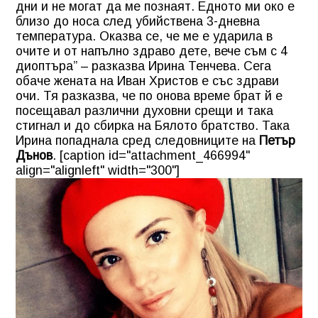
дни и не могат да ме познаят. Едното ми око е
близо до носа след убийствена 3-дневна
температура. Оказва се, че ме е ударила в
очите и от напълно здраво дете, вече съм с 4
диоптъра” – разказва Ирина Тенчева. Сега
обаче жената на Иван Христов е със здрави
очи. Тя разказва, че по онова време брат й е
посещавал различни духовни срещи и така
стигнал и до сбирка на Бялото братство. Така
Ирина попаднала сред следовниците на
Петър
Дънов
. [caption id="attachment_466994"
align="alignleft" width="300"]