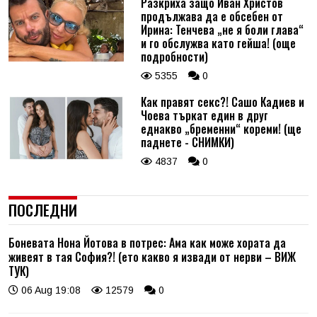
Разкриха защо Иван Христов
продължава да е обсебен от
Ирина: Тенчева „не я боли глава“
и го обслужва като гейша! (още
подробности)
5355
0
Как правят секс?! Сашо Кадиев и
Чоева търкат един в друг
еднакво „бременни“ кореми! (ще
паднете - СНИМКИ)
4837
0
ПОСЛЕДНИ
Боневата Нона Йотова в потрес: Ама как може хората да
живеят в тая София?! (ето какво я извади от нерви – ВИЖ
ТУК)
06 Aug 19:08
12579
0