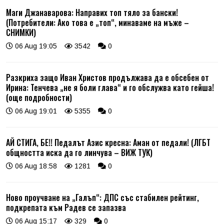
Маги Джанаварова: Направих топ тяло за бански!
(Потребители: Ако това е „топ“, минаваме на мъже –
СНИМКИ)
06 Aug 19:05
3542
0
Разкриха защо Иван Христов продължава да е обсебен от
Ирина: Тенчева „не я боли глава“ и го обслужва като гейша!
(още подробности)
06 Aug 19:01
5355
0
АЙ СТИГА, БЕ!! Педалът Азис кресна: Аман от педали! (ЛГБТ
общността иска да го линчува – ВИЖ ТУК)
06 Aug 18:58
1281
0
Ново проучване на „Галъп“: ДПС със стабилен рейтинг,
подкрепата към Радев се запазва
06 Aug 15:17
329
0