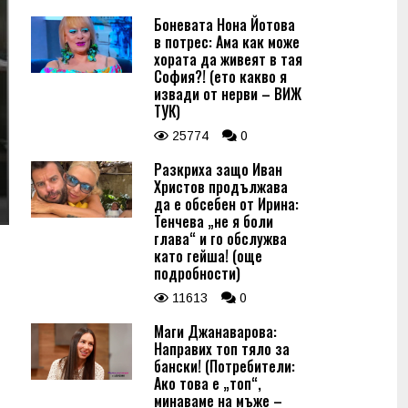
Боневата Нона Йотова
в потрес: Ама как може
хората да живеят в тая
София?! (ето какво я
извади от нерви – ВИЖ
ТУК)
25774
0
Разкриха защо Иван
Христов продължава
да е обсебен от Ирина:
Тенчева „не я боли
глава“ и го обслужва
като гейша! (още
подробности)
11613
0
Маги Джанаварова:
Направих топ тяло за
бански! (Потребители:
Ако това е „топ“,
минаваме на мъже –