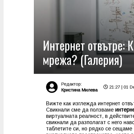
Интернет отвътре: 
мрежа? (Галерия)
Редактор:
21:27 | 01 D
Кристина Милева
Вижте как изглежда интернет отвъ
Свикнали сме да ползваме
интерн
виртуалната реалност, в действит
свикнали да разполагат с него на
таблетите си, но рядко се сещаме 