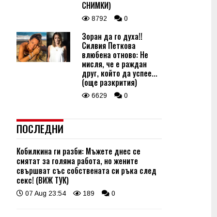
СНИМКИ)
8792
0
Зоран да го духа!!
Силвия Петкова
влюбена отново: Не
мисля, че е раждан
друг, който да успее...
(още разкрития)
6629
0
ПОСЛЕДНИ
Кобилкина ги разби: Мъжете днес се
смятат за голяма работа, но жените
свършват със собствената си ръка след
секс! (ВИЖ ТУК)
07 Aug 23:54
189
0