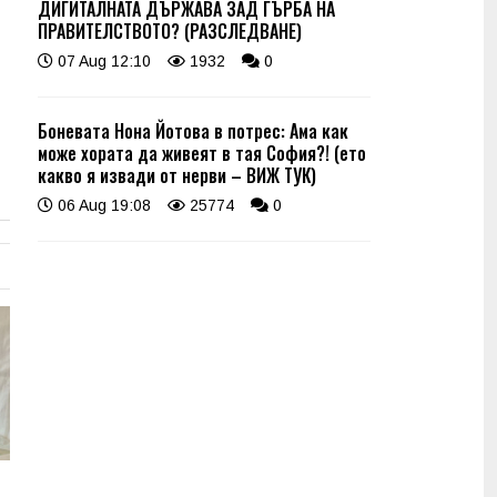
ДИГИТАЛНАТА ДЪРЖАВА ЗАД ГЪРБА НА
ПРАВИТЕЛСТВОТО? (РАЗСЛЕДВАНЕ)
07 Aug 12:10
1932
0
Боневата Нона Йотова в потрес: Ама как
може хората да живеят в тая София?! (ето
какво я извади от нерви – ВИЖ ТУК)
06 Aug 19:08
25774
0