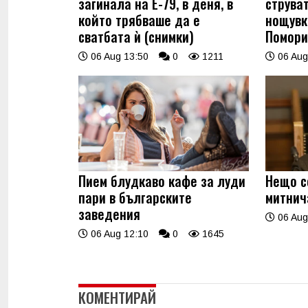
загинала на Е-79, в деня, в
струва
който трябваше да е
нощувк
сватбата ѝ (снимки)
Помори
06 Aug 13:50
0
1211
06 Aug
Пием блудкаво кафе за луди
Нещо с
пари в българските
митнич
заведения
06 Aug
06 Aug 12:10
0
1645
КОМЕНТИРАЙ