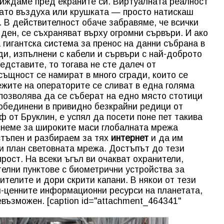
виждаме пред екраните си. Виртуалната реалност
като въздуха или крушката — просто натискаш
. В действителност обаче забравяме, че всички
 ден, се съхраняват върху огромни сървъри. И ако
гигантска система за пренос на данни събрана в
ди, изпълнени с кабели и сървъри с най-доброто
едставите, то тогава не сте далеч от
същност се намират в много сгради, които се
 мрежите на операторите се сливат в една голяма
 позволява да се съберат на едно място стотици
 обединени в привидно безкрайни редици от
 от Бруклин, е успял да посети поне пет такива
 заснеме за широките маси глобалната мрежа
стъпен и разбираем за тях
интернет
и да им
и план световната мрежа. Достъпът до тези
прост. На всеки ъгъл ви очакват охранители,
елни пунктове с биометрични устройства за
ителите и дори скрити капани. В някои от тези
й-ценните информационни ресурси на планетата,
евъзможен. [caption id="attachment_464341"