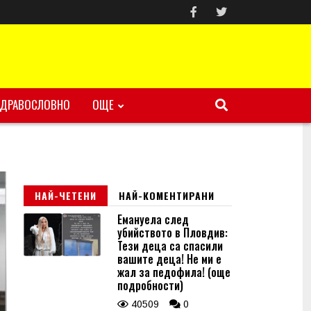
ЗДРАВОСЛОВНО
ОЩЕ
НАЙ-ЧЕТЕНИ
НАЙ-КОМЕНТИРАНИ
Емануела след
убийството в Пловдив:
Тези деца са спасили
вашите деца! Не ми е
жал за педофила! (още
подробности)
40509
0