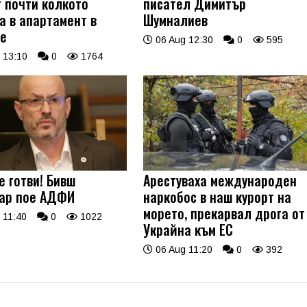
т почти колкото
писател Димитър
а в апартамент в
Шумналиев
е
06 Aug 12:30
0
595
 13:10
0
1764
е готви! Бивш
Арестуваха международен
ар пое АДФИ
наркобос в наш курорт на
морето, прекарвал дрога от
 11:40
0
1022
Украйна към ЕС
06 Aug 11:20
0
392