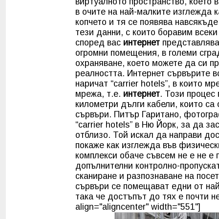
виртуалното пространство, което 
в очите на най-малките изглежда 
копчето и тя се появява навсякъде
тези данни, с които боравим всеки
според вас
интернет
представлява 
огромни помещения, в големи сгра
охраняване, което можете да си пр
реалността. Интернет сървърите в
наричат ​​“carrier hotels”, в които
мрежа, т.е.
интернет
. Този процес
километри дълги кабели, които са
сървъри. Питър Гаритано, фотограф
“carrier hotels” в Ню Йорк, за да
отблизо. Той искал да направи до
покаже как изглежда във физическ
комплекси обаче съвсем не е не е 
допълнителни контролно-пропускат
сканиране и разпознаване на посет
сървъри се помещават едни от на
така че достъпът до тях е почти н
align="aligncenter" width="551"]