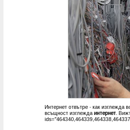
Интернет отвътре - как изглежда в
всъщност изглежда
интернет
. Виж
ids="464340,464339,464338,464337