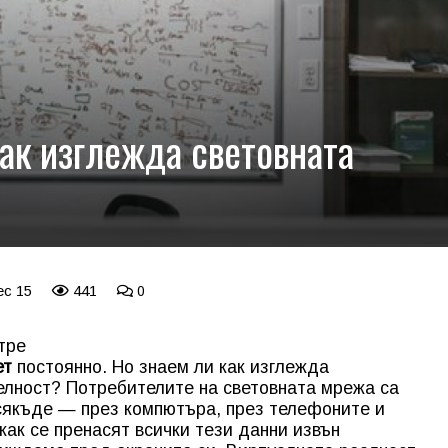
Как изглежда световната
ec 15
441
0
тре
ет
постоянно. Но знаем ли как изглежда
елност? Потребителите на световната мрежа са
всякъде — през компютъра, през телефоните и
как се пренасят всички тези данни извън