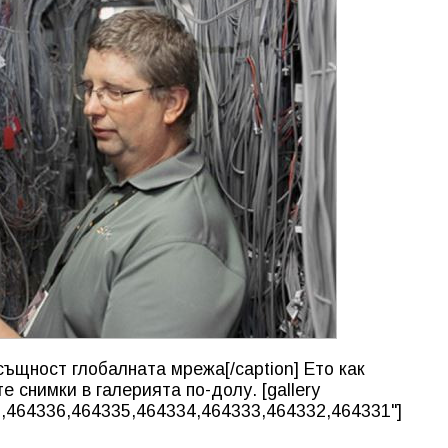
същност глобалната мрежа[/caption] Ето как
те снимки в галерията по-долу. [gallery
,464336,464335,464334,464333,464332,464331"]