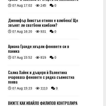
07 Aug 17:02
245
0
Дженифър Анистън отново е влюбена! Ще
звънят ли сватбени камбани?
07 Aug 16:20
931
0
Ариана Гранде хвърли феновете си в
паника
07 Aug 15:52
819
0
Салма Хайек и дъщеря ѝ Валентина
очароваха феновете с рядка съвместна
поява
07 Aug 15:23
1113
0
ВИЖТЕ КАК ИВАЙЛО ФИЛИПОВ КОНТРОЛИРА