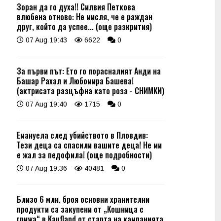
Зоран да го духа!! Силвия Петкова
влюбена отново: Не мисля, че е раждан
друг, който да успее... (още разкрития)
07 Aug 19:43
6622
0
За първи път: Ето го порасналият Анди на
Башар Рахал и Любомира Башева!
(актрисата разцъфна като роза - СНИМКИ)
07 Aug 19:40
1715
0
Емануела след убийството в Пловдив:
Тези деца са спасили вашите деца! Не ми
е жал за педофила! (още подробности)
07 Aug 19:36
40481
0
Близо 6 млн. броя основни хранителни
продукти са закупени от „Кошница с
грижа“ в Kaufland от старта на кампанията