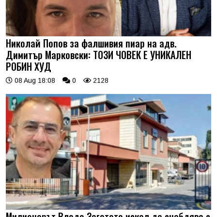
Николай Попов за фалшивия пиар на адв.
Димитър Марковски: ТОЗИ ЧОВЕК Е УНИКАЛЕН
РОБИН ХУД
08 Aug 18:08
0
2128
Милионерът Владо Загатото искал да снабдява с