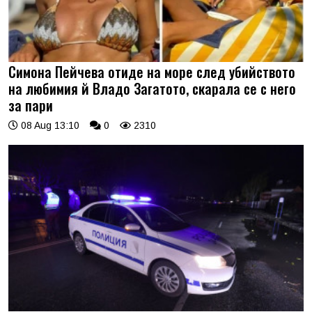
Симона Пейчева отиде на море след убийството
на любимия й Владо Загатото, скарала се с него
за пари
08 Aug 13:10
0
2310