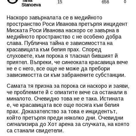
Tania
15
658
0
Stanoeva
Наскоро завърналата се в медийното
пространство Роси Иванова претърпя инцидент
Миската
Роси Иванова
наскоро се завърна в
медийното пространство с не особено добра
слава. Публична тайна е зависимостта на
красавицата към белия прах. Според
слуховете, към порока я тласнал бившият й
приятел. Въпреки, че синеоката красавица вече
не е с него, все още не може да пребори
зависимостта си към забранените субстанции.
Самата тя призна за порока си наскоро и заяви,
че проблемите й с опиатите вече са останали в
миналото. Очевидно това не е така. Истината
е, че красавицата все още посяга към белия
прах. Доказателство за това е инцидентът,
който претърпя преди няколко дни. Очевидни
сигнализира до Хот арена за случката, на която
са станали свидетели.