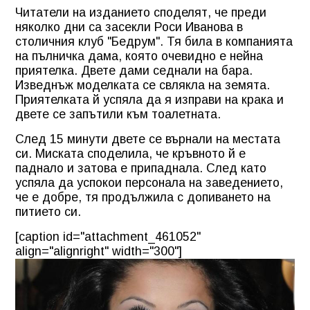
Читатели на изданието споделят, че преди
няколко дни са засекли Роси Иванова в
столичния клуб "Бедрум". Тя била в компанията
на пълничка дама, която очевидно е нейна
приятелка. Двете дами седнали на бара.
Изведнъж моделката се свлякла на земята.
Приятелката й успяла да я изправи на крака и
двете се запътили към тоалетната.
След 15 минути двете се върнали на местата
си. Миската споделила, че кръвното й е
паднало и затова е припаднала. След като
успяла да успокои персонала на заведението,
че е добре, тя продължила с допиването на
питието си.
[caption id="attachment_461052"
align="alignright" width="300"]