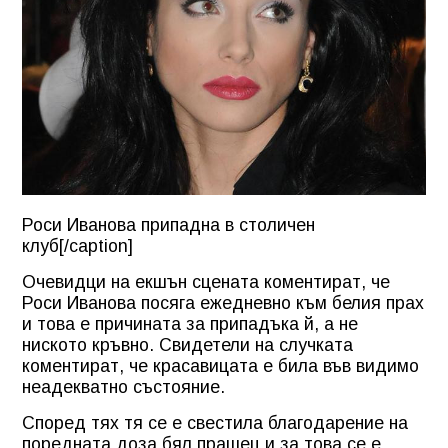
Роси Иванова припадна в столичен
клуб[/caption]
Очевидци на екшън сцената коментират, че
Роси Иванова посяга ежедневно към белия прах
и това е причината за припадъка й, а не
ниското кръвно. Свидетели на случката
коментират, че красавицата е била във видимо
неадекватно състояние.
Според тях тя се е свестила благодарение на
поредната доза бял прашец и за това се е