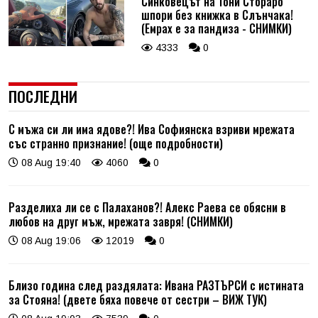
Синковецът на Тони Стораро
шпори без книжка в Слънчака!
(Емрах е за пандиза - СНИМКИ)
4333
0
ПОСЛЕДНИ
С мъжа си ли има ядове?! Ива Софиянска взриви мрежата
със странно признание! (още подробности)
08 Aug 19:40
4060
0
Разделиха ли се с Палаханов?! Алекс Раева се обясни в
любов на друг мъж, мрежата завря! (СНИМКИ)
08 Aug 19:06
12019
0
Близо година след раздялата: Ивана РАЗТЪРСИ с истината
за Стояна! (двете бяха повече от сестри – ВИЖ ТУК)