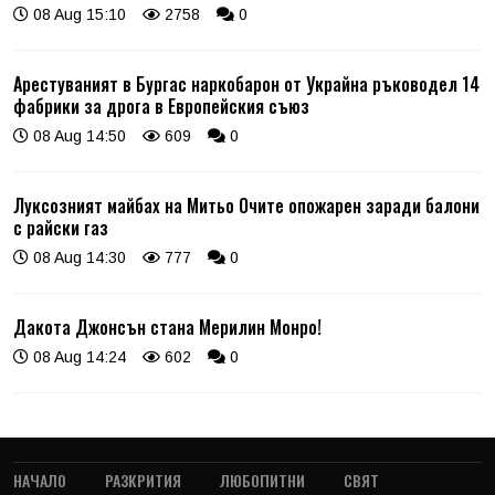
08 Aug 15:10
2758
0
Арестуваният в Бургас наркобарон от Украйна ръководел 14
фабрики за дрога в Европейския съюз
08 Aug 14:50
609
0
Луксозният майбах на Митьо Очите опожарен заради балони
с райски газ
08 Aug 14:30
777
0
Дакота Джонсън стана Мерилин Монро!
08 Aug 14:24
602
0
НАЧАЛО
РАЗКРИТИЯ
ЛЮБОПИТНИ
СВЯТ