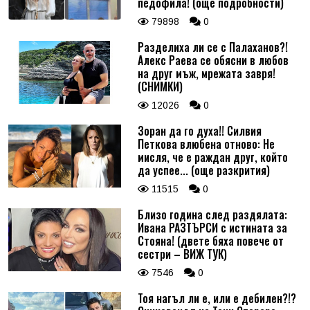
педофила! (още подробности)
79898
0
Разделиха ли се с Палаханов?!
Алекс Раева се обясни в любов
на друг мъж, мрежата завря!
(СНИМКИ)
12026
0
Зоран да го духа!! Силвия
Петкова влюбена отново: Не
мисля, че е раждан друг, който
да успее... (още разкрития)
11515
0
Близо година след раздялата:
Ивана РАЗТЪРСИ с истината за
Стояна! (двете бяха повече от
сестри – ВИЖ ТУК)
7546
0
Тоя нагъл ли е, или е дебилен?!?