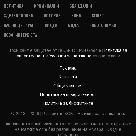
ПОЛИТИКА
КРИМИНАЛНИ
СКАНДАЛНИ
ЗДРАВОСЛОВНО
ИСТОРИЯ
КИНО
СПОРТ
НАС НИ ЦИТИРАТ
ВИДЕО
МОДА
НОВО: СНИМКИ!
НОВО: ИНТЕРВЮТА
Този сайт е защитен от reCAPTCHA и Google
Политика за
поверителност
и
Условия за ползване
са приложени.
Реклама
Контакти
Общи условия
Политика за поверителност
Политика за бисквитките
© 2013 - 2026 | Разкрития.КОМ - Всички права запазени.
зползването и публикуването на част или цялото съдържание
на Razkritia.com без разрешение на Асмара ЕООД е
забранено.