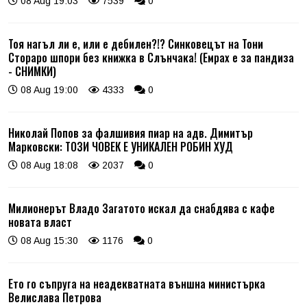
08 Aug 19:03
7539
0
Тоя нагъл ли е, или е дебилен?!? Синковецът на Тони
Стораро шпори без книжка в Слънчака! (Емрах е за пандиза
- СНИМКИ)
08 Aug 19:00
4333
0
Николай Попов за фалшивия пиар на адв. Димитър
Марковски: ТОЗИ ЧОВЕК Е УНИКАЛЕН РОБИН ХУД
08 Aug 18:08
2037
0
Милионерът Владо Загатото искал да снабдява с кафе
новата власт
08 Aug 15:30
1176
0
Ето го съпруга на неадекватната външна министърка
Велислава Петрова