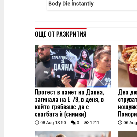
Body Die Instantly
ОЩЕ ОТ РАЗКРИТИЯ
Протест в памет на Даяна,
Два дю
загинала на Е-79, в деня, в
струва
който трябваше да е
нощувк
сватбата ѝ (снимки)
Помори
06 Aug 13:50
0
1211
06 Aug