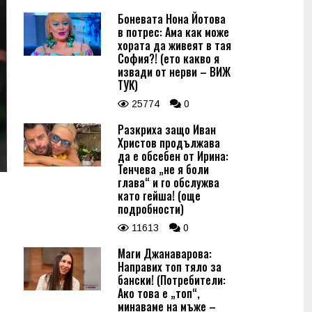
Боневата Нона Йотова
в потрес: Ама как може
хората да живеят в тая
София?! (ето какво я
извади от нерви – ВИЖ
ТУК)
25774
0
Разкриха защо Иван
Христов продължава
да е обсебен от Ирина:
Тенчева „не я боли
глава“ и го обслужва
като гейша! (още
подробности)
11613
0
Маги Джанаварова:
Направих топ тяло за
бански! (Потребители:
Ако това е „топ“,
минаваме на мъже –