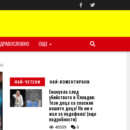
ЗДРАВОСЛОВНО
ОЩЕ
к)
НАЙ-ЧЕТЕНИ
НАЙ-КОМЕНТИРАНИ
Емануела след
убийството в Пловдив:
Тези деца са спасили
вашите деца! Не ми е
жал за педофила! (още
подробности)
40509
0