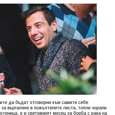
ите да бъдат отговорни към самите себе
е за въргаляне в пожълтелите листа, топли чорапи
теница, е и световният месец за борба с рака на