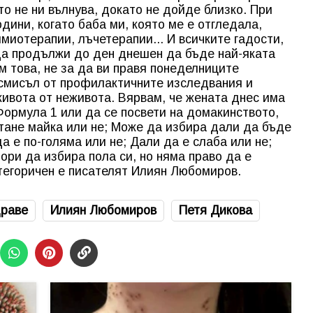
то не ни вълнува, докато не дойде близко. При
одини, когато баба ми, която ме е отгледала,
миотерапии, лъчетерапии... И всичките гадости,
 да продължи до ден днешен да бъде най-яката
м това, не за да ви правя понеделниците
 смисъл от профилактичните изследвания и
живота от неживота. Вярвам, че жената днес има
Формула 1 или да се посвети на домакинството,
тане майка или не; Може да избира дали да бъде
а е по-голяма или не; Дали да е слаба или не;
ори да избира пола си, но няма право да е
атегоричен е писателят Илиян Любомиров.
раве
Илиян Любомиров
Петя Дикова