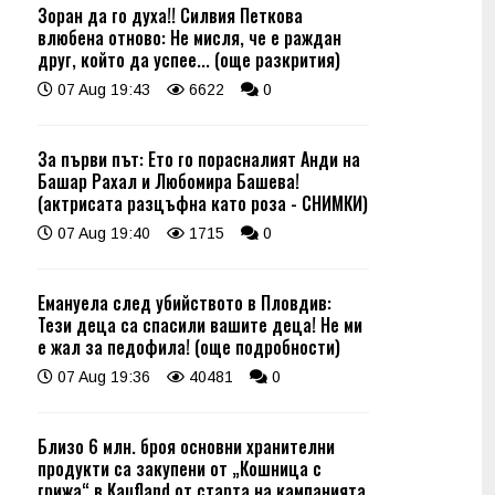
Зоран да го духа!! Силвия Петкова
влюбена отново: Не мисля, че е раждан
друг, който да успее... (още разкрития)
07 Aug 19:43
6622
0
За първи път: Ето го порасналият Анди на
Башар Рахал и Любомира Башева!
(актрисата разцъфна като роза - СНИМКИ)
07 Aug 19:40
1715
0
Емануела след убийството в Пловдив:
Тези деца са спасили вашите деца! Не ми
е жал за педофила! (още подробности)
07 Aug 19:36
40481
0
Близо 6 млн. броя основни хранителни
продукти са закупени от „Кошница с
грижа“ в Kaufland от старта на кампанията