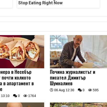
Stop Eating Right Now
нера в Несебър
Почина журналистът и
т почти колкото
писател Димитър
а в апартамент в
Шумналиев
е
06 Aug 12:30
0
595
 13:10
0
1764