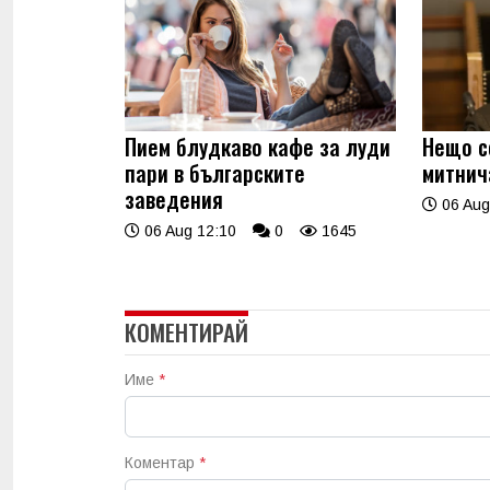
Пием блудкаво кафе за луди
Нещо с
пари в българските
митнич
заведения
06 Aug
06 Aug 12:10
0
1645
КОМЕНТИРАЙ
Име
*
Коментар
*