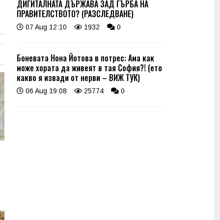
ДИГИТАЛНАТА ДЪРЖАВА ЗАД ГЪРБА НА
ПРАВИТЕЛСТВОТО? (РАЗСЛЕДВАНЕ)
07 Aug 12:10
1932
0
Боневата Нона Йотова в потрес: Ама как
може хората да живеят в тая София?! (ето
какво я извади от нерви – ВИЖ ТУК)
06 Aug 19:08
25774
0