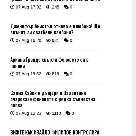
07 Aug 17:02
245
0
Дженифър Анистън отново е влюбена! Ще
звънят ли сватбени камбани?
07 Aug 16:20
931
0
Ариана Гранде хвърли феновете си в
паника
07 Aug 15:52
819
0
Салма Хайек и дъщеря ѝ Валентина
очароваха феновете с рядка съвместна
поява
07 Aug 15:23
1113
0
ВИЖТЕ КАК ИВАЙЛО ФИЛИПОВ КОНТРОЛИРА