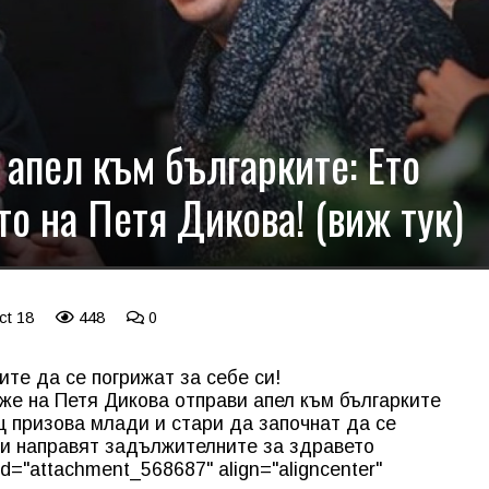
апел към българките: Ето
то на Петя Дикова! (виж тук)
ct 18
448
0
те да се погрижат за себе си!
е на Петя Дикова отправи апел към българките
 призова млади и стари да започнат да се
 си направят задължителните за здравето
d="attachment_568687" align="aligncenter"