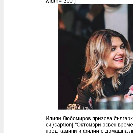
width="300"]
Илиян Любомиров призова българк
си[/caption] "Октомври освен врем
пред камини и филии с домашна лю