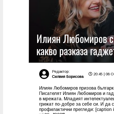
Илиян Любомиров с 
какво разказа гадже
Редактор:
20:45 | 08 O
Силвия Борисова
Илиян Любомиров призова българки
Писателят Илиян Любомиров и гадж
в мрежата. Младият интелектуалец
грижат по-добре за себе си. И да
профилактични прегледи: [caption i