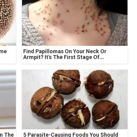
ome
Find Papillomas On Your Neck Or
Armpit? It's The First Stage Of...
n The
5 Parasite-Causing Foods You Should