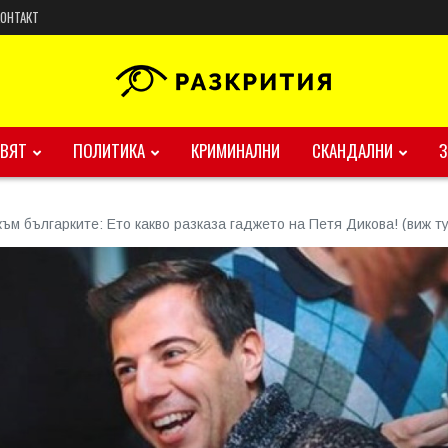
КОНТАКТ
ВЯТ
ПОЛИТИКА
КРИМИНАЛНИ
СКАНДАЛНИ
ъм българките: Ето какво разказа гаджето на Петя Дикова! (виж ту