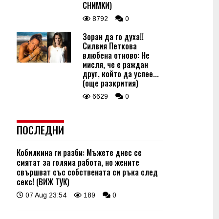
СНИМКИ)
8792
0
Зоран да го духа!!
Силвия Петкова
влюбена отново: Не
мисля, че е раждан
друг, който да успее...
(още разкрития)
6629
0
ПОСЛЕДНИ
Кобилкина ги разби: Мъжете днес се
смятат за голяма работа, но жените
свършват със собствената си ръка след
секс! (ВИЖ ТУК)
07 Aug 23:54
189
0