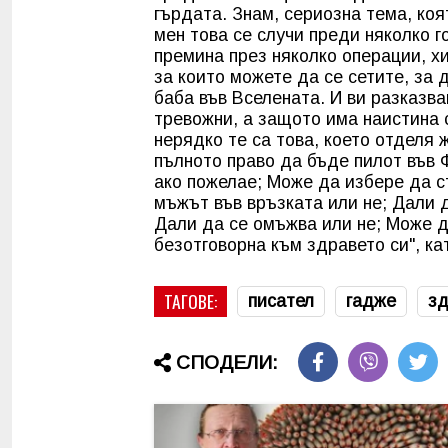
гърдата. Знам, сериозна тема, коя
мен това се случи преди няколко г
премина през няколко операции, хи
за които можете да се сетите, за
баба във Вселената. И ви разказва
тревожни, а защото има наистина
нерядко те са това, което отделя 
пълното право да бъде пилот във 
ако пожелае; Може да избере да с
мъжът във връзката или не; Дали д
Дали да се омъжва или не; Може д
безотговорна към здравето си", к
ТАГОВЕ:
писател
гадже
зд
СПОДЕЛИ: