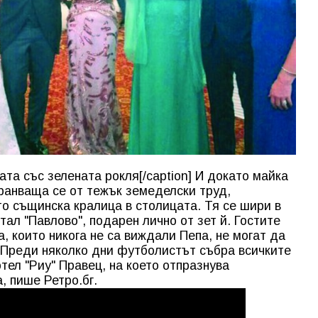
та със зелената рокля[/caption] И докато майка
хранваща се от тежък земеделски труд,
о същинска кралица в столицата. Тя се шири в
тал "Павлово", подарен лично от зет й. Гостите
, които никога не са виждали Пепа, не могат да
а. Преди няколко дни футболистът събра всичките
отел "Риу" Правец, на което отпразнува
, пише Ретро.бг.