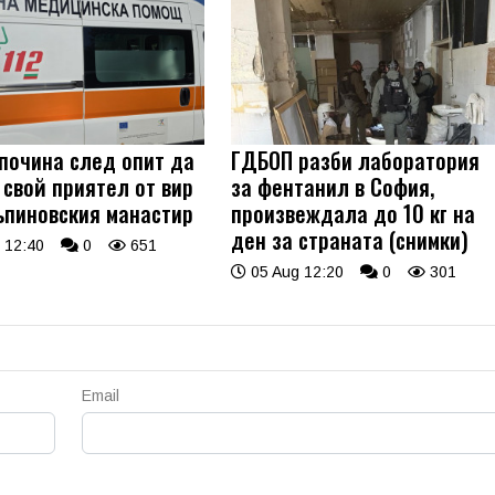
 почина след опит да
ГДБОП разби лаборатория
 свой приятел от вир
за фентанил в София,
ъпиновския манастир
произвеждала до 10 кг на
ден за страната (снимки)
 12:40
0
651
05 Aug 12:20
0
301
Email