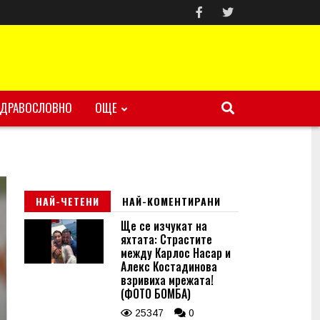
ЗДРАВОСЛОВНО
ОЩЕ
НАЙ-ЧЕТЕНИ
НАЙ-КОМЕНТИРАНИ
Ще се изчукат на
яхтата: Страстите
между Карлос Насар и
Алекс Костадинова
взривиха мрежата!
(ФОТО БОМБА)
25347
0