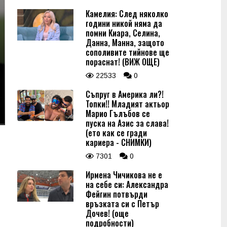
Камелия: След няколко
години никой няма да
помни Киара, Селина,
Данна, Манна, защото
сополивите тийнове ще
пораснат! (ВИЖ ОЩЕ)
22533
0
Съпруг в Америка ли?!
Топки!! Младият актьор
Марио Гълъбов се
пуска на Азис за слава!
(ето как се гради
кариера - СНИМКИ)
7301
0
Ирмена Чичикова не е
на себе си: Александра
Фейгин потвърди
връзката си с Петър
Дочев! (още
подробности)