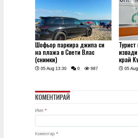
Шофьор паркира джипа си
Турист
на плажа в Свети Влас
извади
(снимки)
край К
05 Aug 13:30
0
987
05 Aug
КОМЕНТИРАЙ
Име
*
Коментар
*