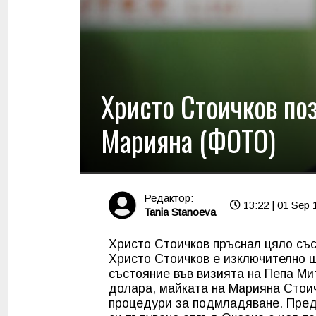
Христо Стоичков по
Марияна (ФОТО)
Редактор:
13:22 | 01 Sep 
Tania Stanoeva
Христо Стоичков пръснал цяло със
Христо Стоичков е изключително 
състояние във визията на Пепа Мит
долара, майката на Марияна Стоич
процедури за подмладяване. Пред