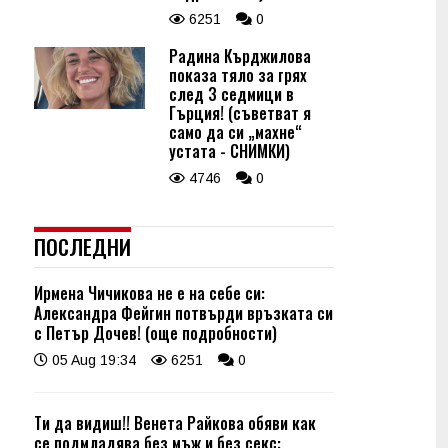
6251
0
Радина Кърджилова
показа тяло за грях
след 3 седмици в
Гърция! (съветват я
само да си „махне“
устата - СНИМКИ)
4746
0
ПОСЛЕДНИ
Ирмена Чичикова не е на себе си:
Александра Фейгин потвърди връзката си
с Петър Дочев! (още подробности)
05 Aug 19:34
6251
0
Ти да видиш!! Венета Райкова обяви как
се подмладява без мъж и без секс: