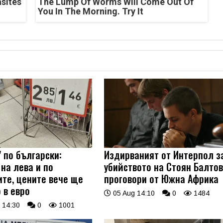
asites
The Lump Of Worms Will Come Out Of
You In The Morning. Try It
 по български:
Издирваният от Интерпол з
на лева и по
убийството на Стоян Балто
ите, цените вече ще
проговори от Южна Африка
 в евро
05 Aug 14:10
0
1484
 14:30
0
1001