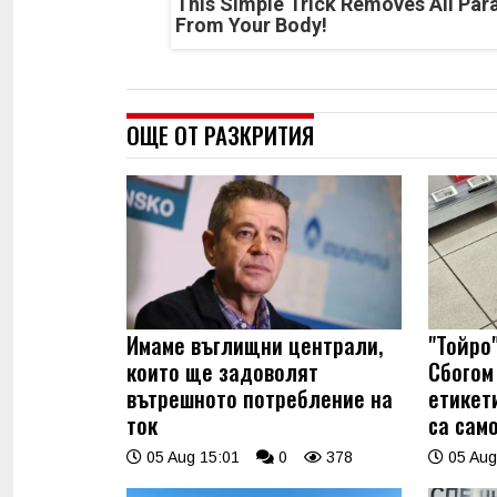
This Simple Trick Removes All Par
From Your Body!
ОЩЕ ОТ РАЗКРИТИЯ
Имаме въглищни централи,
"Тойро"
които ще задоволят
Сбогом 
вътрешното потребление на
етикет
ток
са само
05 Aug 15:01
0
378
05 Aug