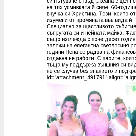
си пътуване отвъд Океана с цел п
на тях усмивката й сияе. 60-годи
внучка си Христина. Тези, които о
изумени от промяната във вида й. 
Специално за щастливото събитие 
съпругата си и нейната майка. Фак
също изглежда с поне десет годин
заложи на елегантна светлосиня ро
години Пепа се радва на финансова
отдавна не работи. С парите, коит
тъща му поддържа външния си вид 
не се случва без знанието и подкр
id="attachment_491791" align="align