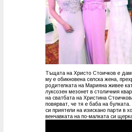
Тъщата на Христо Стоичков е дама
му е обикновена селска жена, пре
родителката на Марияна живее кат
луксозен мезонет в столичния квар
на сватбата на Христина Стоичкова
повярват, че тя е баба на булкат
си приятели на изискано парти в х
венчавката на по-малката си щерка