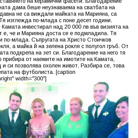
оставянето на керамични фасети. Благодарение
шната дама беше неузнаваема на сватбата на
тдавна не са виждали майката на Марияна, са
Тя изглежда по-млада с поне десет години.
Камата инвестирал над 20 000 лв във визията на
т е, че и Марияна доста се е подмладила. Тя
и по-млада. Съпругата на Христо Стоичков
кля, а майка й на зелена рокля с полугол гръб. От
та подкрепа на зет си. Благодарение на него тя
о прибира от наемите на имотите на Камата,
и си позволява охолен живот. Разбира се, това
епата на футболиста. [caption
right" width="300"]