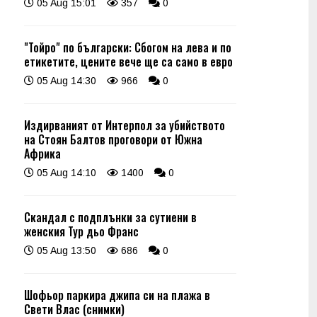
05 Aug 15:01
357
0
"Тойро" по български: Сбогом на лева и по
етикетите, цените вече ще са само в евро
05 Aug 14:30
966
0
Издирваният от Интерпол за убийството
на Стоян Балтов проговори от Южна
Африка
05 Aug 14:10
1400
0
Скандал с подплънки за сутиени в
женския Тур дьо Франс
05 Aug 13:50
686
0
Шофьор паркира джипа си на плажа в
Свети Влас (снимки)