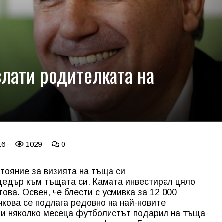
злати родителката на
16
1029
0
тояние за визията на тъща си
щедър към тъщата си. Камата инвестирал цяло
ова. Освен, че блести с усмивка за 12 000
кова се подлага редовно на най-новите
и няколко месеца футболистът подарил на тъща