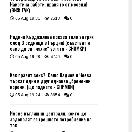
Наистина работи, правя го от месеци!
(ВИЖ ТУК)
05 Aug 19:31
2513
0
Радина Кърджилова показа тяло за грях
след 3 седмици в Гърция! (съветват я
само да си „махне“ устата - СНИМКИ)
05 Aug 19:28
4746
0
Как правят секс?! Сашо Кадиев и Чоева
търкат един в друг еднакво „бременни“
кореми! (ще паднете - СНИМКИ)
05 Aug 19:24
3654
0
Имаме въглищни централи, които ще
задоволят вътрешното потребление на
ток