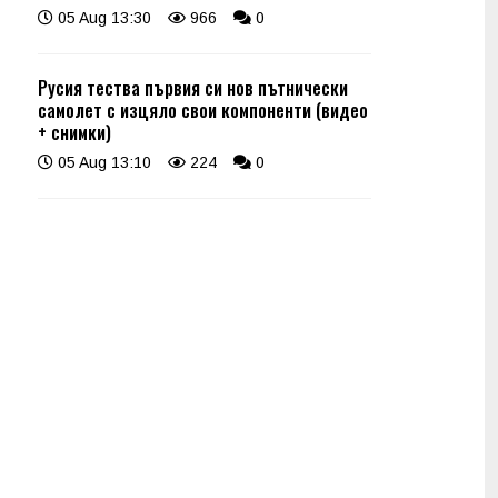
05 Aug 13:30
966
0
Русия тества първия си нов пътнически
самолет с изцяло свои компоненти (видео
+ снимки)
05 Aug 13:10
224
0