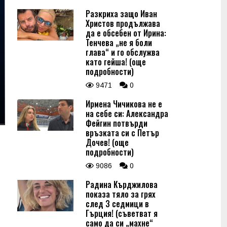
Разкриха защо Иван
Христов продължава
да е обсебен от Ирина:
Тенчева „не я боли
глава“ и го обслужва
като гейша! (още
подробности)
9471
0
Ирмена Чичикова не е
на себе си: Александра
Фейгин потвърди
връзката си с Петър
Дочев! (още
подробности)
9086
0
Радина Кърджилова
показа тяло за грях
след 3 седмици в
Гърция! (съветват я
само да си „махне“