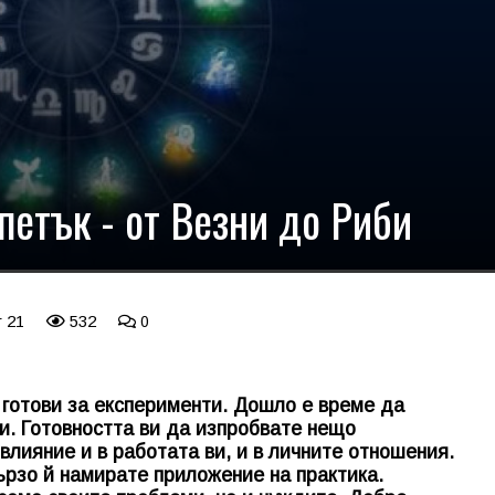
 петък - от Везни до Риби
r 21
532
0
е готови за експерименти. Дошло е време да
и. Готовността ви да изпробвате нещо
влияние и в работата ви, и в личните отношения.
рзо й намирате приложение на практика.