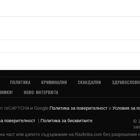
ПОЛИТИКА
КРИМИНАЛНИ
СКАНДАЛНИ
ЗДРАВОСЛОВН
НИМКИ!
НОВО: ИНТЕРВЮТА
 от reCAPTCHA и Google
Политика за поверителност
и
Условия за 
за поверителност
Политика за бисквитките
© 2
зап
 на част или цялото съдържание на Razkritia.com без разрешение