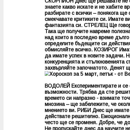
СКОРПИОН
Днес ще решавате не с
знаете какво искате и не хабите в
разбирате с всички – понякога ще 
смекчавате критиките си. Имате в
фантазията си.
СТРЕЛЕЦ
Ще говор
Така ще получите навреме полезн
над които в последно време дълго
определите бъдещите си действия.
обмисляйте всичко.
КОЗИРОГ
Имат
да имате успех в новите задачи. Н
конкуренцията и стълкновенията с
захвърляйте започнатото. Денят щ
ВОДОЛЕЙ
Експериментирате и се 
възможности. Трябва да сте решите
времето си напразно - взимате то
мнозина – ще забележите, че околн
мнението ви.
РИБИ
Днес ще имате 
действате решително. Емоционалн
често ще се променя. Добре, че до
Не пропускайте днес да научите н