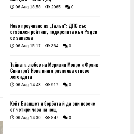
06 Aug 18:58
2065
0
Ново проучване на „Галъп“: ДПС със
стабилен рейтинг, подкрепата към Радев
се запазва
06 Aug 15:17
364
0
Тайната любов на Мерилин Монро и Франк
Синатра? Нова книга разпалва отново
легендата
06 Aug 14:48
917
0
Кейт Бланшет и борбата ѝ да спи повече
от четири часа на нощ
06 Aug 14:30
847
0