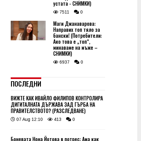
устата - СНИМКИ)
7511
0
Маги Джанаварова:
Направих топ тяло за
бански! (Потребители:
Ако това е „топ“,
минаваме на мъже –
СНИМКИ)
6937
0
ПОСЛЕДНИ
ВИЖТЕ КАК ИВАЙЛО ФИЛИПОВ КОНТРОЛИРА
ДИГИТАЛНАТА ДЪРЖАВА ЗАД ГЪРБА НА
ПРАВИТЕЛСТВОТО? (РАЗСЛЕДВАНЕ)
07 Aug 12:10
413
0
Боневата Нона Йотова в потрес: Ама как