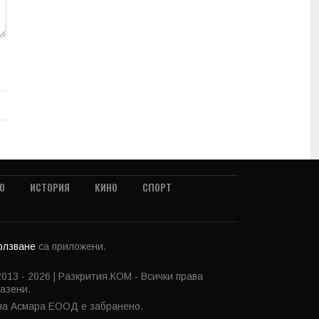
О
ИСТОРИЯ
КИНО
СПОРТ
ползване
са приложени.
013 - 2026 | Разкрития.КОМ - Всички права
азени.
 на Асмара ЕООД е забранено.