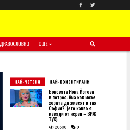
ЗДРАВОСЛОВНО
ОЩЕ
НАЙ-ЧЕТЕНИ
НАЙ-КОМЕНТИРАНИ
Боневата Нона Йотова
в потрес: Ама как може
хората да живеят в тая
София?! (ето какво я
извади от нерви – ВИЖ
ТУК)
20608
0