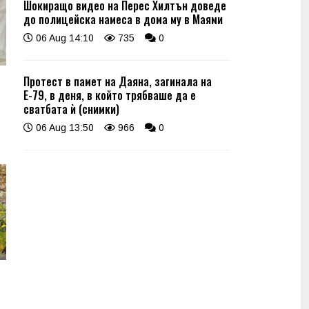
Шокиращо видео на Перес Хилтън доведе
до полицейска намеса в дома му в Маями
06 Aug 14:10
735
0
Протест в памет на Даяна, загинала на
Е-79, в деня, в който трябваше да е
сватбата ѝ (снимки)
06 Aug 13:50
966
0