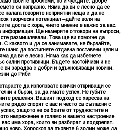
амо своите проблеми, но и чуждите. Добре
ремето си напразно. Няма да ви е лесно да се
се налага говорите неприятни неща и да не
исок творчески потенциал –дайте воля на
ите доста с хора, чието мнение е важно за вас.
а информация. Ще намерите отговори на въпроси,
 сте размишлявали. Това ще ви помогне да
 С каквото и да се занимавате, не бързайте,
е шанс да постигнете отдавна поставени цели и
яма да ви е лесно. Няма как да избегнете
ъс силни противници. Бъдете настойчиви и не
е ви зарадва с добри и вдъхновяващи новини.
стараете да използвате всички откриващи се
лни и бързи, за да имате успех. Не губите
чните решения. Вашият подход се харесва на
ите рядко спорят с вас и често са съгласни с
успех, защото не се боите от трудностите и
ото напрежение е голямо и вашето настроение
 вас има хора, които ви разбират и подкрепят.
ещо ново.
Хороскоп за първите 6 зодии може да