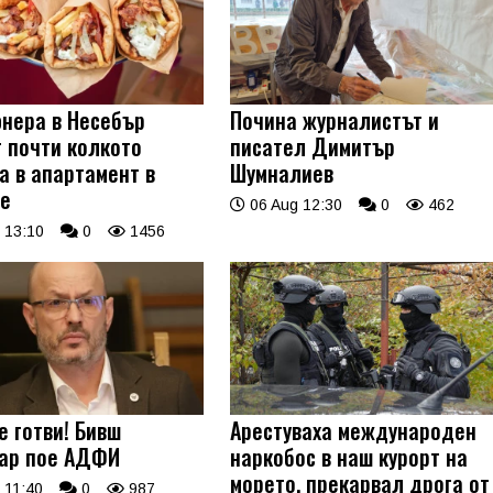
нера в Несебър
Почина журналистът и
т почти колкото
писател Димитър
а в апартамент в
Шумналиев
е
06 Aug 12:30
0
462
 13:10
0
1456
е готви! Бивш
Арестуваха международен
ар пое АДФИ
наркобос в наш курорт на
морето, прекарвал дрога от
 11:40
0
987