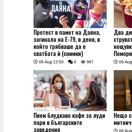
Протест в памет на Даяна,
Два дю
загинала на Е-79, в деня, в
струва
който трябваше да е
нощувк
сватбата ѝ (снимки)
Помори
06 Aug 13:50
0
987
06 Aug
Пием блудкаво кафе за луди
Нещо с
пари в българските
митнич
заведения
06 Aug