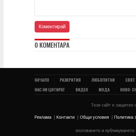
0 КОМЕНТАРА
НАЧАЛО
РАЗКРИТИЯ
ЛЮБОПИТНИ
СВЯТ
НАС НИ ЦИТИРАТ
ВИДЕО
МОДА
НОВО: С
Този сайт е защитен
Реклама
Контакти
Общи условия
Политика 
зползването и публикуването