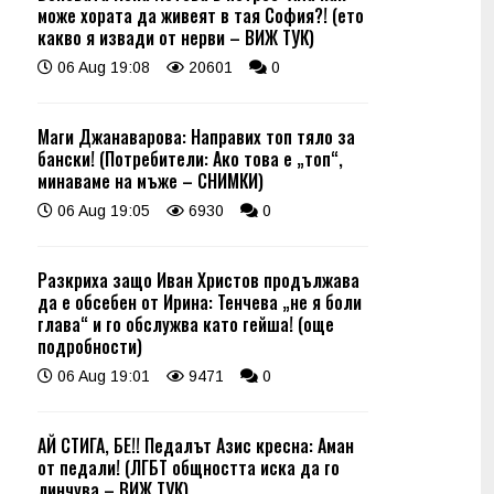
може хората да живеят в тая София?! (ето
какво я извади от нерви – ВИЖ ТУК)
06 Aug 19:08
20601
0
Маги Джанаварова: Направих топ тяло за
бански! (Потребители: Ако това е „топ“,
минаваме на мъже – СНИМКИ)
06 Aug 19:05
6930
0
Разкриха защо Иван Христов продължава
да е обсебен от Ирина: Тенчева „не я боли
глава“ и го обслужва като гейша! (още
подробности)
06 Aug 19:01
9471
0
АЙ СТИГА, БЕ!! Педалът Азис кресна: Аман
от педали! (ЛГБТ общността иска да го
линчува – ВИЖ ТУК)