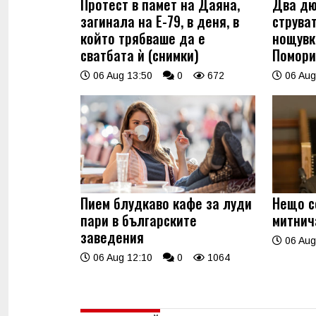
Протест в памет на Даяна,
Два дю
загинала на Е-79, в деня, в
струва
който трябваше да е
нощувк
сватбата ѝ (снимки)
Помори
06 Aug 13:50
0
672
06 Aug
Пием блудкаво кафе за луди
Нещо с
пари в българските
митнич
заведения
06 Aug
06 Aug 12:10
0
1064