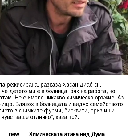
а режисирана, разказа Хасан Диаб сн.
, че детето ми е в болница, бях на работа, но
натам. Не е имало никакво химическо оръжие. Аз
 нищо. Влязох в болницата и видях семейството
ието в снимките фурми, бисквити, ориз и ни
 чувстваше отлично”, каза той.
new
Химическата атака над Дума