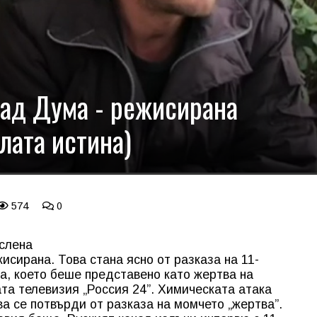
над Дума - режисирана
лата истина)
574
0
слена
исирана. Това стана ясно от разказа на 11-
а, което беше представено като жертва на
ата телевизия „Россия 24”. Химическата атака
а се потвърди от разказа на момчето „жертва”.