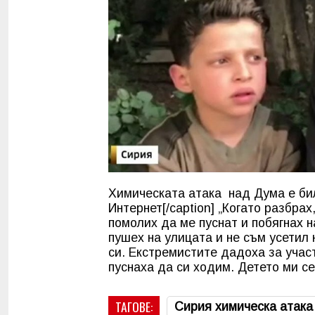
Химическата атака над Дума е бил
Интернет[/caption] „Когато разбрах
помолих да ме пуснат и побягнах 
пушех на улицата и не съм усетил
си. Екстремистите дадоха за участ
пуснаха да си ходим. Детето ми се
ТАГОВЕ:
Сирия химическа атака