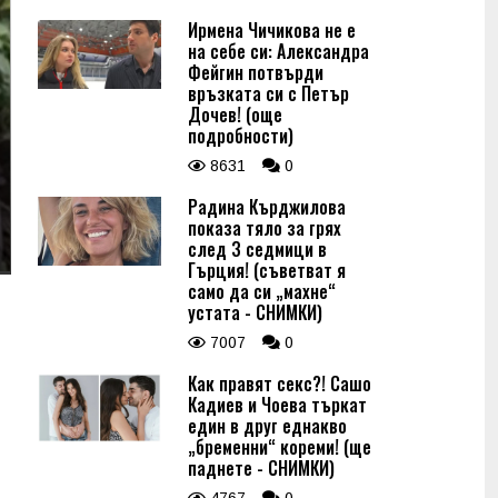
Ирмена Чичикова не е
на себе си: Александра
Фейгин потвърди
връзката си с Петър
Дочев! (още
подробности)
8631
0
Радина Кърджилова
показа тяло за грях
след 3 седмици в
Гърция! (съветват я
само да си „махне“
устата - СНИМКИ)
7007
0
Как правят секс?! Сашо
Кадиев и Чоева търкат
един в друг еднакво
„бременни“ кореми! (ще
паднете - СНИМКИ)