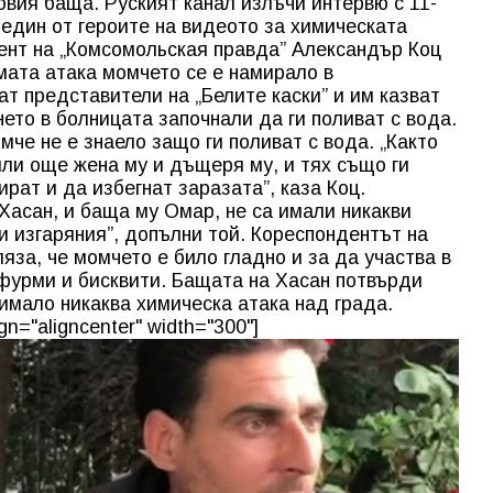
овия баща. Руският канал излъчи интервю с 11-
един от героите на видеото за химическата
ент на „Комсомольская правда” Александър Коц
мата атака момчето се е намирало в
т представители на „Белите каски” и им казват
ето в болницата започнали да ги поливат с вода.
че не е знаело защо ги поливат с вода. „Както
или още жена му и дъщеря му, и тях също ги
рат и да избегнат заразата”, каза Коц.
 Хасан, и баща му Омар, не са имали никакви
и изгаряния”, допълни той. Кореспондентът на
яза, че момчето е било гладно и за да участва в
фурми и бисквити. Бащата на Хасан потвърди
 имало никаква химическа атака над града.
gn="aligncenter" width="300"]