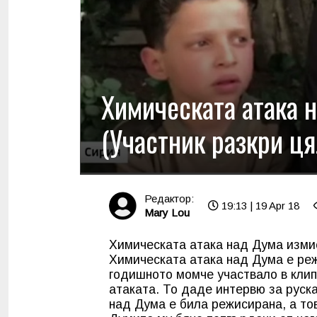
Химическата атака 
(Участник разкри ця
Редактор:
19:13 | 19 Apr 18
Mary Lou
Химическата атака над Дума изми
Химическата атака над Дума е реж
годишното момче участвало в клип
атаката. То даде интервю за руск
над Дума е била режисирана, а тов