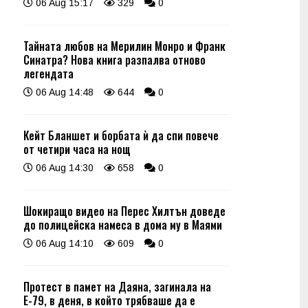
06 Aug 15:17
329
0
Тайната любов на Мерилин Монро и Франк
Синатра? Нова книга разпалва отново
легендата
06 Aug 14:48
644
0
Кейт Бланшет и борбата ѝ да спи повече
от четири часа на нощ
06 Aug 14:30
658
0
Шокиращо видео на Перес Хилтън доведе
до полицейска намеса в дома му в Маями
06 Aug 14:10
609
0
Протест в памет на Даяна, загинала на
Е-79, в деня, в който трябваше да е