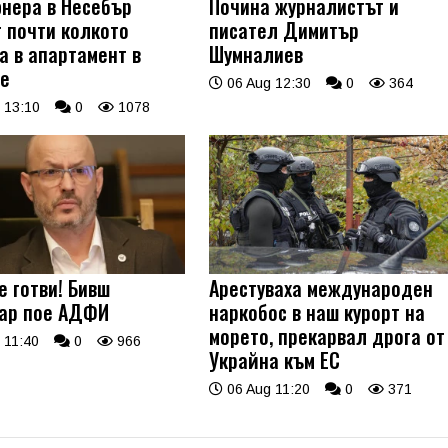
нера в Несебър
Почина журналистът и
т почти колкото
писател Димитър
а в апартамент в
Шумналиев
е
06 Aug 12:30
0
364
 13:10
0
1078
е готви! Бивш
Арестуваха международен
ар пое АДФИ
наркобос в наш курорт на
морето, прекарвал дрога от
 11:40
0
966
Украйна към ЕС
06 Aug 11:20
0
371