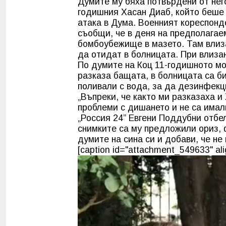
Думите му бяха потвърдени от нег
годишния Хасан Диаб, който беше 
атака в Дума. Военният кореспонд
съобщи, че в деня на предполагае
бомбоубежище в мазето. Там влиза
да отидат в болницата. При влизан
По думите на Коц 11-годишното мом
разказа бащата, в болницата са б
поливали с вода, за да дезинфекци
„Въпреки, че както ми разказаха и
проблеми с дишането и не са имал
„Россия 24” Евгени Поддубни отбел
снимките са му предложили ориз, 
думите на сина си и добави, че не
[caption id="attachment_549633" ali