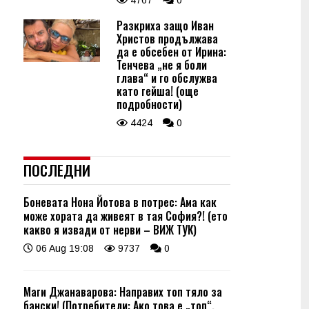
4767
0
Разкриха защо Иван
Христов продължава
да е обсебен от Ирина:
Тенчева „не я боли
глава“ и го обслужва
като гейша! (още
подробности)
4424
0
ПОСЛЕДНИ
Боневата Нона Йотова в потрес: Ама как
може хората да живеят в тая София?! (ето
какво я извади от нерви – ВИЖ ТУК)
06 Aug 19:08
9737
0
Маги Джанаварова: Направих топ тяло за
бански! (Потребители: Ако това е „топ“,