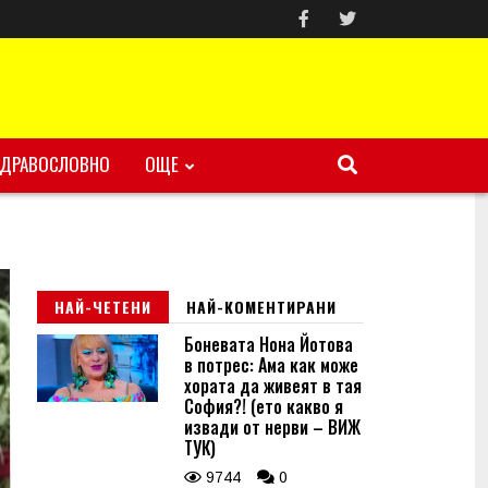
ЗДРАВОСЛОВНО
ОЩЕ
НАЙ-ЧЕТЕНИ
НАЙ-КОМЕНТИРАНИ
Боневата Нона Йотова
в потрес: Ама как може
хората да живеят в тая
София?! (ето какво я
извади от нерви – ВИЖ
ТУК)
9744
0