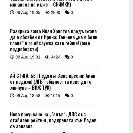
минаваме на мъже – СНИМКИ)
06 Aug 19:05
2800
0
Разкриха защо Иван Христов продължава
да е обсебен от Ирина: Тенчева „не я боли
глава“ и го обслужва като гейша! (още
подробности)
06 Aug 19:01
4424
0
АЙ СТИГА, БЕ!! Педалът Азис кресна: Аман
от педали! (ЛГБТ общността иска да го
линчува – ВИЖ ТУК)
06 Aug 18:58
1015
0
Ново проучване на „Галъп“: ДПС със
стабилен рейтинг, подкрепата към Радев
се запазва