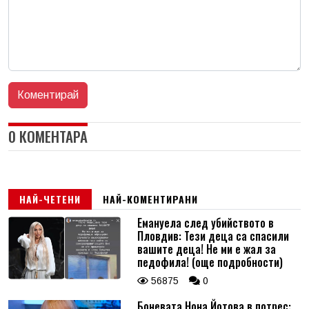
0 КОМЕНТАРА
НАЙ-ЧЕТЕНИ
НАЙ-КОМЕНТИРАНИ
Емануела след убийството в
Пловдив: Тези деца са спасили
вашите деца! Не ми е жал за
педофила! (още подробности)
56875
0
Боневата Нона Йотова в потрес: