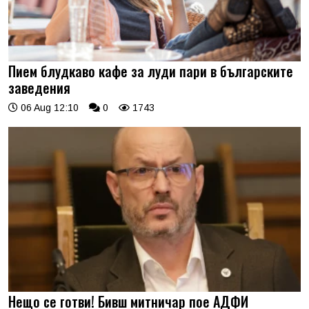
Пием блудкаво кафе за луди пари в българските
заведения
06 Aug 12:10
0
1743
Нещо се готви! Бивш митничар пое АДФИ