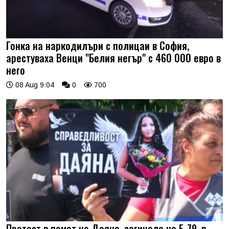
Гонка на наркодилъри с полицаи в София,
арестуваха Венци "Белия негър" с 460 000 евро в
него
08 Aug 9:04
0
700
Протест в памет на Даяна, загинала на Е-79, в