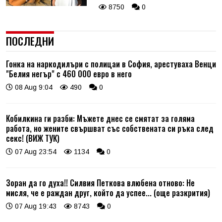
8750
0
ПОСЛЕДНИ
Гонка на наркодилъри с полицаи в София, арестуваха Венци
"Белия негър" с 460 000 евро в него
08 Aug 9:04
490
0
Кобилкина ги разби: Мъжете днес се смятат за голяма
работа, но жените свършват със собствената си ръка след
секс! (ВИЖ ТУК)
07 Aug 23:54
1134
0
Зоран да го духа!! Силвия Петкова влюбена отново: Не
мисля, че е раждан друг, който да успее... (още разкрития)
07 Aug 19:43
8743
0