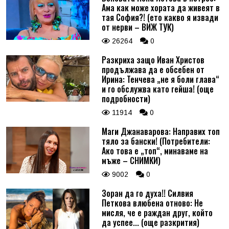
Ама как може хората да живеят в
тая София?! (ето какво я извади
от нерви – ВИЖ ТУК)
26264
0
Разкриха защо Иван Христов
продължава да е обсебен от
Ирина: Тенчева „не я боли глава“
и го обслужва като гейша! (още
подробности)
11914
0
Маги Джанаварова: Направих топ
тяло за бански! (Потребители:
Ако това е „топ“, минаваме на
мъже – СНИМКИ)
9002
0
Зоран да го духа!! Силвия
Петкова влюбена отново: Не
мисля, че е раждан друг, който
да успее... (още разкрития)