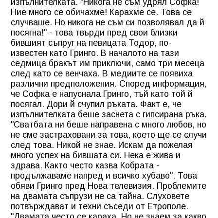
изпълнителката. "Никога не съм удрял Софка!
Ние много се обичахме! Карахме се. Това се
случваше. Но никога не съм си позволявал да й
посягна!" - това твърди пред свои близки
бившият съпруг на певицата Тодор, по-
известен като Гринго. В началото на тази
седмица бракът им приключи, само три месеца
след като се венчаха. В медиите се появиха
различни предположения. Според информация,
че Софка е напуснала Гринго, тъй като той й
посягал. Дори й счупил ръката. Факт е, че
изпълнителката беше заснета с гипсирана ръка.
"Сватбата ни беше направена с много любов, но
не сме застраховани за това, което ще се случи
след това. Никой не знае. Искам да пожелая
много успех на бившата си. Нека е жива и
здрава. Както често казва Кобрата -
продължаваме напред и всичко хубаво". Това
обяви Гринго пред Нова телевизия. Проблемите
на двамата съпрузи не са тайна. Слуховете
потвърждават и техни съседи от Етрополе.
"Двамата често се караха. Но не знаем за какво