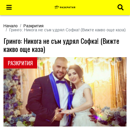
Начало
Разкрития
Гринго: Никога не съм удрял Софка! (Вижте какво още каза)
Гринго: Никога не съм удрял Софка! (Вижте
какво още каза)
РАЗКРИТИЯ