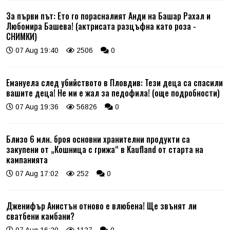
За първи път: Ето го порасналият Анди на Башар Рахал и
Любомира Башева! (актрисата разцъфна като роза -
СНИМКИ)
07 Aug 19:40
2506
0
Емануела след убийството в Пловдив: Тези деца са спасили
вашите деца! Не ми е жал за педофила! (още подробности)
07 Aug 19:36
56826
0
Близо 6 млн. броя основни хранителни продукти са
закупени от „Кошница с грижа“ в Kaufland от старта на
кампанията
07 Aug 17:02
252
0
Дженифър Анистън отново е влюбена! Ще звънят ли
сватбени камбани?
07 Aug 16:20
1127
0