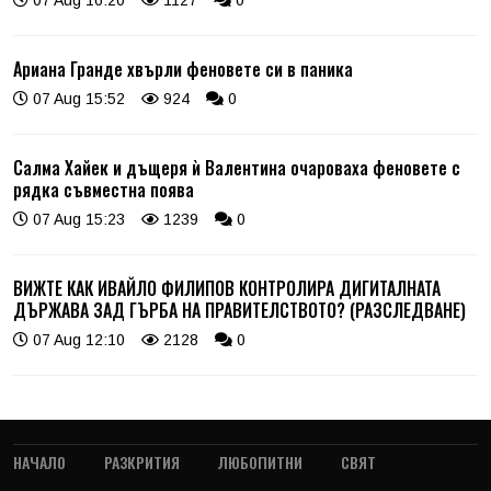
Ариана Гранде хвърли феновете си в паника
07 Aug 15:52
924
0
Салма Хайек и дъщеря ѝ Валентина очароваха феновете с
рядка съвместна поява
07 Aug 15:23
1239
0
ВИЖТЕ КАК ИВАЙЛО ФИЛИПОВ КОНТРОЛИРА ДИГИТАЛНАТА
ДЪРЖАВА ЗАД ГЪРБА НА ПРАВИТЕЛСТВОТО? (РАЗСЛЕДВАНЕ)
07 Aug 12:10
2128
0
НАЧАЛО
РАЗКРИТИЯ
ЛЮБОПИТНИ
СВЯТ