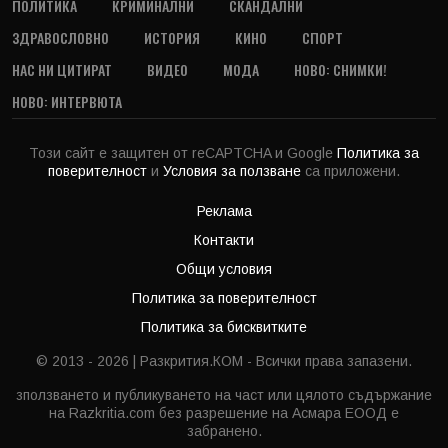
ПОЛИТИКА
КРИМИНАЛНИ
СКАНДАЛНИ
ЗДРАВОСЛОВНО
ИСТОРИЯ
КИНО
СПОРТ
НАС НИ ЦИТИРАТ
ВИДЕО
МОДА
НОВО: СНИМКИ!
НОВО: ИНТЕРВЮТА
Този сайт е защитен от reCAPTCHA и Google
Политика за
поверителност
и
Условия за ползване
са приложени.
Реклама
Контакти
Общи условия
Политика за поверителност
Политика за бисквитките
© 2013 - 2026 | Разкрития.КОМ - Всички права запазени.
зползването и публикуването на част или цялото съдържание
на Razkritia.com без разрешение на Асмара ЕООД е
забранено.