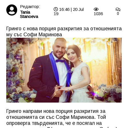
Редактор:
16:46 | 20 Jul
Tania
19
1036
0
Stanoeva
Гринго с нова порция разкрития за отношенията
му със Софи Маринова
Гринго направи нова порция разкрития за
отношенията си със Софи Маринова. Той
опроверга твърденията, че е посягал на