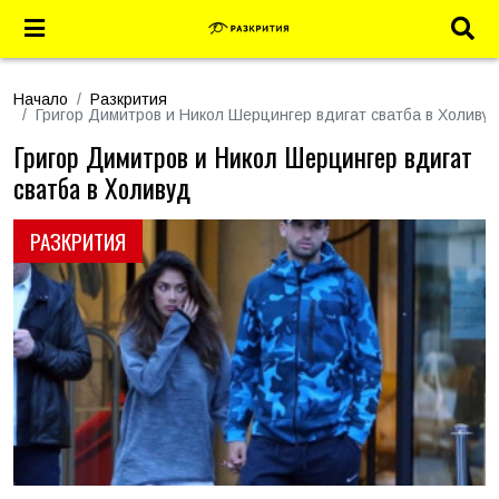
Начало
Разкрития
Григор Димитров и Никол Шерцингер вдигат сватба в Холиву
Григор Димитров и Никол Шерцингер вдигат
сватба в Холивуд
РАЗКРИТИЯ