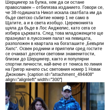
Шерцингер за булка, хем да си остане
православен – отбелязва изданието. Говори се,
че 38-годишната Никол искала сватбата им да
бъде светско събитие номер 1 не само в
Щатите, а и в света изобщо. Церемонията
щяла да бъде в Лос Анджелис, като сега се
избира църквата. След това младоженците ще
празнуват в луксозния палат на певицата,
разположен в квартала на богаташите „Бевърли
Хилс“. Освен роднини и приятели сред гостите
се очакват десетки световни знаменитости,
близки до Шерцингер, както и популярни
спортни личности, най-вече от тениса по линия
на Григор начело със световния номер 1 Новак
Джокович. [caption id="attachment_494408"
align="alignleft" width="300"]