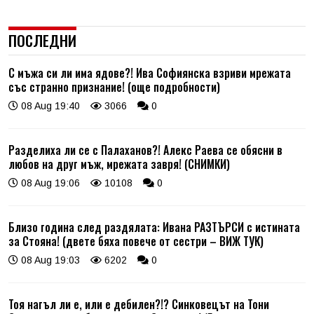
ПОСЛЕДНИ
С мъжа си ли има ядове?! Ива Софиянска взриви мрежата
със странно признание! (още подробности)
08 Aug 19:40
3066
0
Разделиха ли се с Палаханов?! Алекс Раева се обясни в
любов на друг мъж, мрежата завря! (СНИМКИ)
08 Aug 19:06
10108
0
Близо година след раздялата: Ивана РАЗТЪРСИ с истината
за Стояна! (двете бяха повече от сестри – ВИЖ ТУК)
08 Aug 19:03
6202
0
Тоя нагъл ли е, или е дебилен?!? Синковецът на Тони