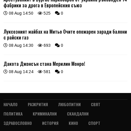
фабрики за дрога в Европейския съюз
08 Aug 14:50
525
0
Луксозният майбах на Митьо Очите опожарен заради балони
с райски газ
08 Aug 14:30
693
0
Дакота Джонсън стана Мерилин Монро!
08 Aug 14:24
581
0
НАЧАЛО
РАЗКРИТИЯ
ЛЮБОПИТНИ
СВЯТ
ПОЛИТИКА
КРИМИНАЛНИ
СКАНДАЛНИ
ЗДРАВОСЛОВНО
ИСТОРИЯ
КИНО
СПОРТ