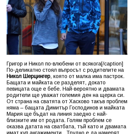
Григор и Никол по-влюбени от всякога[/caption]
По-деликатно стоял въпросът с родителите на
Никол Шерцингер
, която от малка има пастрок.
Бащата и майката се разделят, докато
певицата още е бебе. Най-вероятно и двамата
родители ще уважат големия ден на щерка си.
От страна на сватята от Хасково такъв проблем
няма – бащата Димитър Господинов и майката
Мария ще бъдат на линия заедно с най-
близките им от родата. Голям проблем се
оказва датата на сватбата, тъй като и двамата
имат куп ангажименти. „Трудно е да намерят