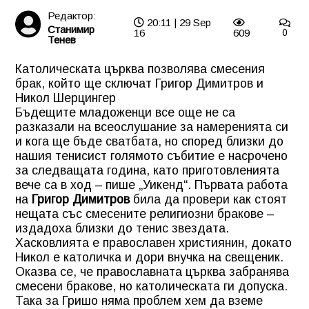
Редактор:
20:11 | 29 Sep
Станимир
16
609
0
Тенев
Католическата църква позволява смесения
брак, който ще сключат Григор Димитров и
Никол Шерцингер
Бъдещите младоженци все още не са
разказали на всеослушание за намеренията си
и кога ще бъде сватбата, но според близки до
нашия тенисист голямото събитие е насрочено
за следващата година, като приготовленията
вече са в ход – пише „Уикенд“. Първата работа
на
Григор Димитров
била да провери как стоят
нещата със смесените религиозни бракове –
издадоха близки до тенис звездата.
Хасковлията е православен християнин, докато
Никол е католичка и дори внучка на свещеник.
Оказва се, че православната църква забранява
смесени бракове, но католическата ги допуска.
Така за Гришо няма проблем хем да вземе