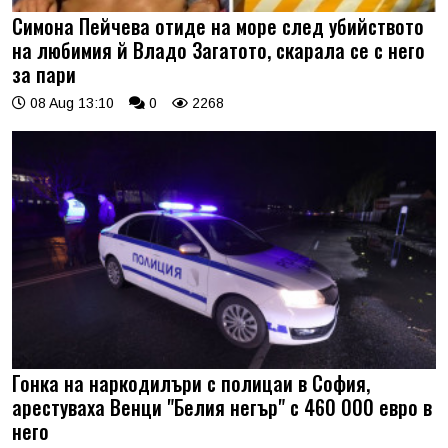
Симона Пейчева отиде на море след убийството
на любимия й Владо Загатото, скарала се с него
за пари
08 Aug 13:10
0
2268
Гонка на наркодилъри с полицаи в София,
арестуваха Венци "Белия негър" с 460 000 евро в
него