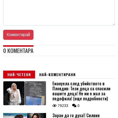
0 КОМЕНТАРА
НАЙ-ЧЕТЕНИ
НАЙ-КОМЕНТИРАНИ
Емануела след убийството в
Пловдив: Тези деца са спасили
вашите деца! Не ми е жал за
педофила! (още подробности)
79233
0
Зоран да го духа!! Силвия