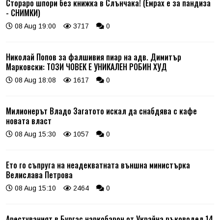
Стораро шпори без книжка в Слънчака! (Емрах е за пандиза
- СНИМКИ)
08 Aug 19:00
3717
0
Николай Попов за фалшивия пиар на адв. Димитър
Марковски: ТОЗИ ЧОВЕК Е УНИКАЛЕН РОБИН ХУД
08 Aug 18:08
1617
0
Милионерът Владо Загатото искал да снабдява с кафе
новата власт
08 Aug 15:30
1057
0
Ето го съпруга на неадекватната външна министърка
Велислава Петрова
08 Aug 15:10
2464
0
Арестуваният в Бургас наркобарон от Украйна ръководел 14