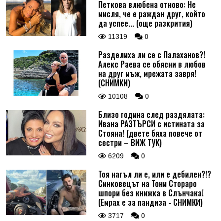
Петкова влюбена отново: Не
мисля, че е раждан друг, който
да успее... (още разкрития)
11319
0
Разделиха ли се с Палаханов?!
Алекс Раева се обясни в любов
на друг мъж, мрежата завря!
(СНИМКИ)
10108
0
Близо година след раздялата:
Ивана РАЗТЪРСИ с истината за
Стояна! (двете бяха повече от
сестри – ВИЖ ТУК)
6209
0
Тоя нагъл ли е, или е дебилен?!?
Синковецът на Тони Стораро
шпори без книжка в Слънчака!
(Емрах е за пандиза - СНИМКИ)
3717
0