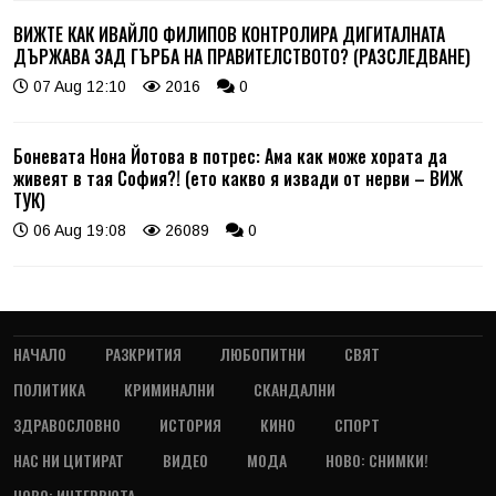
ВИЖТЕ КАК ИВАЙЛО ФИЛИПОВ КОНТРОЛИРА ДИГИТАЛНАТА
ДЪРЖАВА ЗАД ГЪРБА НА ПРАВИТЕЛСТВОТО? (РАЗСЛЕДВАНЕ)
07 Aug 12:10
2016
0
Боневата Нона Йотова в потрес: Ама как може хората да
живеят в тая София?! (ето какво я извади от нерви – ВИЖ
ТУК)
06 Aug 19:08
26089
0
НАЧАЛО
РАЗКРИТИЯ
ЛЮБОПИТНИ
СВЯТ
ПОЛИТИКА
КРИМИНАЛНИ
СКАНДАЛНИ
ЗДРАВОСЛОВНО
ИСТОРИЯ
КИНО
СПОРТ
НАС НИ ЦИТИРАТ
ВИДЕО
МОДА
НОВО: СНИМКИ!
НОВО: ИНТЕРВЮТА