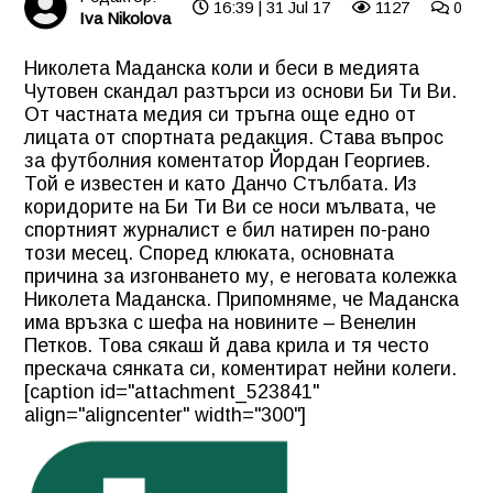
16:39 | 31 Jul 17
1127
0
Iva Nikolova
Николета Маданска коли и беси в медията
Чутовен скандал разтърси из основи
Би Ти Ви
.
От частната медия си тръгна още едно от
лицата от спортната редакция. Става въпрос
за футболния коментатор Йордан Георгиев.
Той е известен и като Данчо Стълбата. Из
коридорите на Би Ти Ви се носи мълвата, че
спортният журналист е бил натирен по-рано
този месец. Според клюката, основната
причина за изгонването му, е неговата колежка
Николета Маданска. Припомняме, че Маданска
има връзка с шефа на новините –
Венелин
Петков
. Това сякаш й дава крила и тя често
прескача сянката си, коментират нейни колеги.
[caption id="attachment_523841"
align="aligncenter" width="300"]