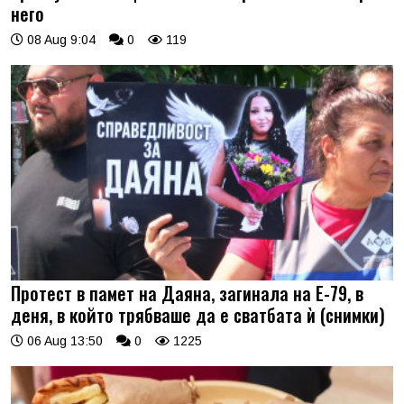
него
08 Aug 9:04
0
119
Протест в памет на Даяна, загинала на Е-79, в
деня, в който трябваше да е сватбата ѝ (снимки)
06 Aug 13:50
0
1225