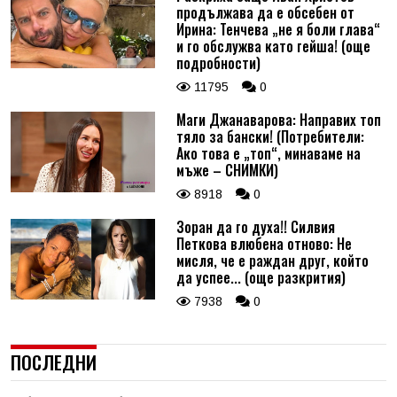
продължава да е обсебен от
Ирина: Тенчева „не я боли глава“
и го обслужва като гейша! (още
подробности)
11795
0
Маги Джанаварова: Направих топ
тяло за бански! (Потребители:
Ако това е „топ“, минаваме на
мъже – СНИМКИ)
8918
0
Зоран да го духа!! Силвия
Петкова влюбена отново: Не
мисля, че е раждан друг, който
да успее... (още разкрития)
7938
0
ПОСЛЕДНИ