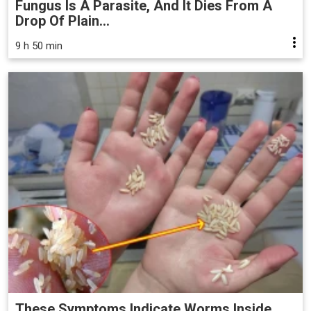
Fungus Is A Parasite, And It Dies From A
Drop Of Plain...
9 h 50 min
These Symptoms Indicate Worms Inside