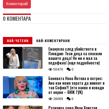
0 КОМЕНТАРА
НАЙ-ЧЕТЕНИ
НАЙ-КОМЕНТИРАНИ
Емануела след убийството в
Пловдив: Тези деца са спасили
вашите деца! Не ми е жал за
педофила! (още подробности)
50470
0
Боневата Нона Йотова в потрес:
Ама как може хората да живеят в
тая София?! (ето какво я извади
от нерви – ВИЖ ТУК)
26089
0
Разкриха защо Иван Христов