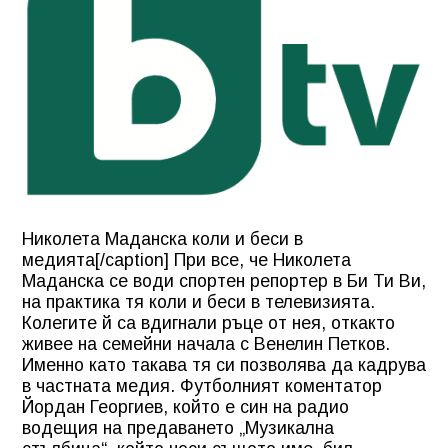
Николета Маданска коли и беси в
медията[/caption] При все, че Николета
Маданска се води спортен репортер в Би Ти Ви,
на практика тя коли и беси в телевизията.
Колегите й са вдигнали ръце от нея, откакто
живее на семейни начала с Венелин Петков.
Именно като такава тя си позволява да кадрува
в частната медия. Футболният коментатор
Йордан Георгиев, който е син на радио
водещия на предаването „Музикална