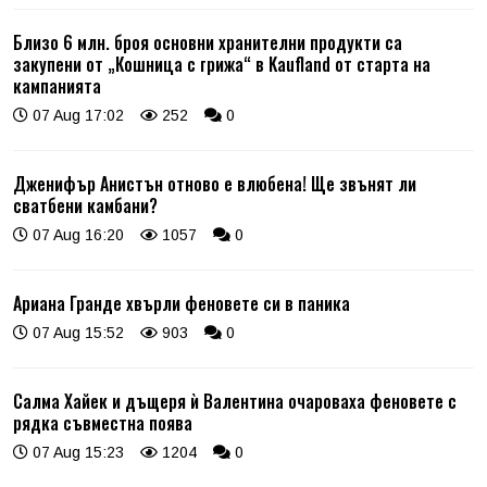
Близо 6 млн. броя основни хранителни продукти са
закупени от „Кошница с грижа“ в Kaufland от старта на
кампанията
07 Aug 17:02
252
0
Дженифър Анистън отново е влюбена! Ще звънят ли
сватбени камбани?
07 Aug 16:20
1057
0
Ариана Гранде хвърли феновете си в паника
07 Aug 15:52
903
0
Салма Хайек и дъщеря ѝ Валентина очароваха феновете с
рядка съвместна поява
07 Aug 15:23
1204
0