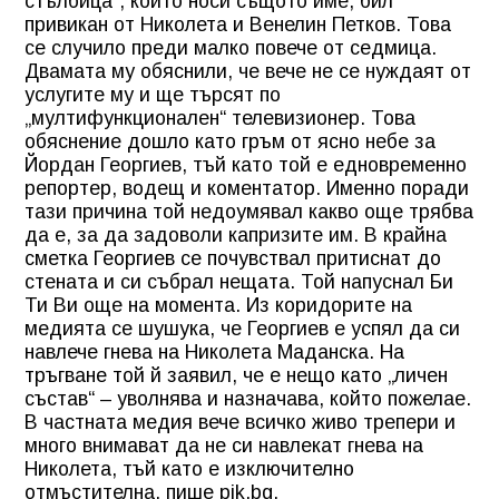
стълбица“, който носи същото име, бил
привикан от Николета и Венелин Петков. Това
се случило преди малко повече от седмица.
Двамата му обяснили, че вече не се нуждаят от
услугите му и ще търсят по
„мултифункционален“ телевизионер. Това
обяснение дошло като гръм от ясно небе за
Йордан Георгиев, тъй като той е едновременно
репортер, водещ и коментатор. Именно поради
тази причина той недоумявал какво още трябва
да е, за да задоволи капризите им. В крайна
сметка Георгиев се почувствал притиснат до
стената и си събрал нещата. Той напуснал Би
Ти Ви още на момента. Из коридорите на
медията се шушука, че Георгиев е успял да си
навлече гнева на Николета Маданска. На
тръгване той й заявил, че е нещо като „личен
състав“ – уволнява и назначава, който пожелае.
В частната медия вече всичко живо трепери и
много внимават да не си навлекат гнева на
Николета, тъй като е изключително
отмъстителна, пише pik.bg.