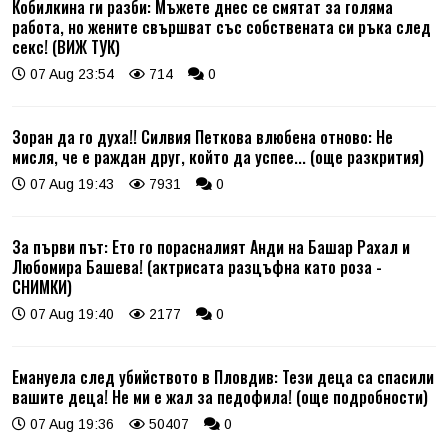
Кобилкина ги разби: Мъжете днес се смятат за голяма
работа, но жените свършват със собствената си ръка след
секс! (ВИЖ ТУК)
07 Aug 23:54
714
0
Зоран да го духа!! Силвия Петкова влюбена отново: Не
мисля, че е раждан друг, който да успее... (още разкрития)
07 Aug 19:43
7931
0
За първи път: Ето го порасналият Анди на Башар Рахал и
Любомира Башева! (актрисата разцъфна като роза -
СНИМКИ)
07 Aug 19:40
2177
0
Емануела след убийството в Пловдив: Тези деца са спасили
вашите деца! Не ми е жал за педофила! (още подробности)
07 Aug 19:36
50407
0