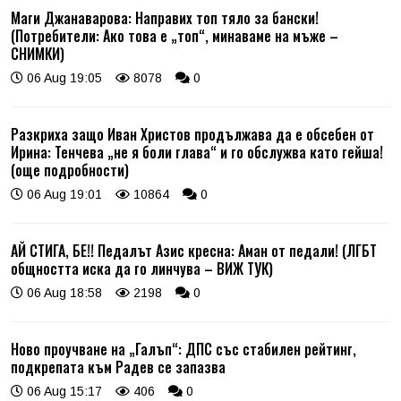
Маги Джанаварова: Направих топ тяло за бански!
(Потребители: Ако това е „топ“, минаваме на мъже –
СНИМКИ)
06 Aug 19:05
8078
0
Разкриха защо Иван Христов продължава да е обсебен от
Ирина: Тенчева „не я боли глава“ и го обслужва като гейша!
(още подробности)
06 Aug 19:01
10864
0
АЙ СТИГА, БЕ!! Педалът Азис кресна: Аман от педали! (ЛГБТ
общността иска да го линчува – ВИЖ ТУК)
06 Aug 18:58
2198
0
Ново проучване на „Галъп“: ДПС със стабилен рейтинг,
подкрепата към Радев се запазва
06 Aug 15:17
406
0