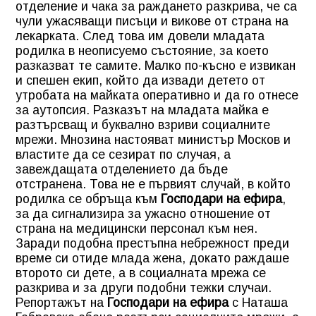
отделение и чака за раждането разкрива, че са
чули ужасяващи писъци и викове от страна на
лекарката. След това им довели младата
родилка в неописуемо състояние, за което
разказват те самите. Малко по-късно е извикан
и спешен екип, който да извади детето от
утробата на майката оперативно и да го отнесе
за аутопсия. Разказът на младата майка е
разтърсващ и буквално взриви социалните
мрежи. Мнозина настояват министър Москов и
властите да се сезират по случая, а
завеждащата отделението да бъде
отстранена. Това не е първият случай, в който
родилка се обръща към
Господари на ефира
,
за да сигнализира за ужасно отношение от
страна на медицински персонал към нея.
Заради подобна престъпна небрежност преди
време си отиде млада жена, докато раждаше
второто си дете, а в социалната мрежа се
разкрива и за други подобни тежки случаи.
Репортажът на
Господари на ефира
с Наташа