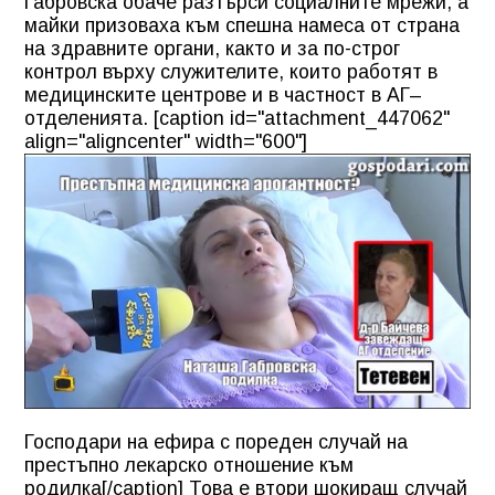
Габровска обаче разтърси социалните мрежи, а
майки призоваха към спешна намеса от страна
на здравните органи, както и за по-строг
контрол върху служителите, които работят в
медицинските центрове и в частност в АГ–
отделенията. [caption id="attachment_447062"
align="aligncenter" width="600"]
Господари на ефира с пореден случай на
престъпно лекарско отношение към
родилка[/caption] Това е втори шокиращ случай