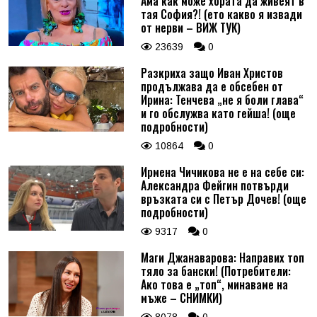
Ама как може хората да живеят в
тая София?! (ето какво я извади
от нерви – ВИЖ ТУК)
23639
0
Разкриха защо Иван Христов
продължава да е обсебен от
Ирина: Тенчева „не я боли глава“
и го обслужва като гейша! (още
подробности)
10864
0
Ирмена Чичикова не е на себе си:
Александра Фейгин потвърди
връзката си с Петър Дочев! (още
подробности)
9317
0
Маги Джанаварова: Направих топ
тяло за бански! (Потребители:
Ако това е „топ“, минаваме на
мъже – СНИМКИ)