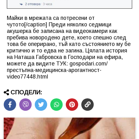
Майки в мрежата са потресени от
чутото[/caption] Преди няколко седмици
акушерка бе записана на видеокамери как
пребива новородено дете, което спешно след
това бе оперирано, тъй като състоянието му бе
критично и то едва не загина. Цялата история
на Наташа Габровска в Господари на ефира,
можете да видите ТУК: gospodari.com/
престъпна-медицинска-арогантност-
video77448.html
СПОДЕЛИ: