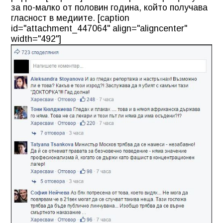
за по-малко от половин година, който получава
гласност в медиите. [caption
id="attachment_447064" align="aligncenter"
width="492"]