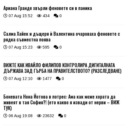
Ариана Гранде хвърли феновете си в паника
07 Aug 15:52
434
0
Салма Хайек и дъщеря ѝ Валентина очароваха феновете с
рядка съвместна поява
07 Aug 15:23
595
0
ВИЖТЕ КАК ИВАЙЛО ФИЛИПОВ КОНТРОЛИРА ДИГИТАЛНАТА
ДЪРЖАВА ЗАД ГЪРБА НА ПРАВИТЕЛСТВОТО? (РАЗСЛЕДВАНЕ)
07 Aug 12:10
1477
0
Боневата Нона Йотова в потрес: Ама как може хората да
живеят в тая София?! (ето какво я извади от нерви – ВИЖ
ТУК)
06 Aug 19:08
23632
0