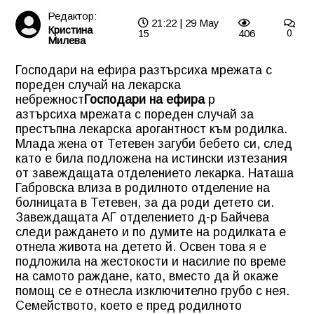
Редактор:
21:22 | 29 May
Кристина
15
406
0
Милева
Господари на ефира разтърсиха мрежата с
пореден случай на лекарска
небрежност
Господари на ефира
р
азтърсиха мрежата с пореден случай за
престъпна лекарска арогантност към родилка.
Млада жена от Тетевен загуби бебето си, след
като е била подложена на истински изтезания
от завеждащата отделението лекарка. Наташа
Габровска влиза в родилното отделение на
болницата в Тетевен, за да роди детето си.
Завеждащата АГ отделението д-р Байчева
следи раждането и по думите на родилката е
отнела живота на детето й. Освен това я е
подложила на жестокости и насилие по време
на самото раждане, като, вместо да й окаже
помощ се е отнесла изключително грубо с нея.
Семейството, което е пред родилното