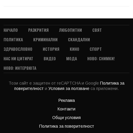
НАЧАЛО
РАЗКРИТИЯ
ЛЮБОПИТНИ
СВЯТ
ПОЛИТИКА
КРИМИНАЛНИ
СКАНДАЛНИ
ЗДРАВОСЛОВНО
ИСТОРИЯ
КИНО
СПОРТ
НАС НИ ЦИТИРАТ
ВИДЕО
МОДА
НОВО: СНИМКИ!
НОВО: ИНТЕРВЮТА
Този сайт е защитен от reCAPTCHA и Google
Политика за
поверителност
и
Условия за ползване
са приложени.
Реклама
Контакти
Общи условия
Политика за поверителност