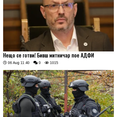
Нещо се готви! Бивш митничар пое АДФИ
06 Aug 11:40
0
1015