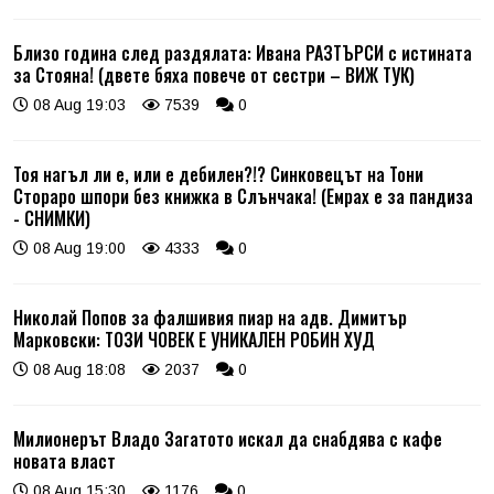
Близо година след раздялата: Ивана РАЗТЪРСИ с истината
за Стояна! (двете бяха повече от сестри – ВИЖ ТУК)
08 Aug 19:03
7539
0
Тоя нагъл ли е, или е дебилен?!? Синковецът на Тони
Стораро шпори без книжка в Слънчака! (Емрах е за пандиза
- СНИМКИ)
08 Aug 19:00
4333
0
Николай Попов за фалшивия пиар на адв. Димитър
Марковски: ТОЗИ ЧОВЕК Е УНИКАЛЕН РОБИН ХУД
08 Aug 18:08
2037
0
Милионерът Владо Загатото искал да снабдява с кафе
новата власт
08 Aug 15:30
1176
0