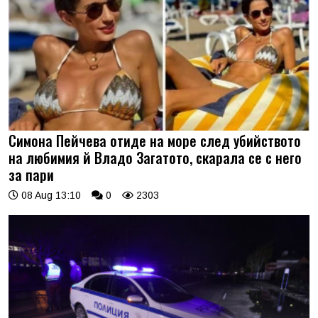
Симона Пейчева отиде на море след убийството
на любимия й Владо Загатото, скарала се с него
за пари
08 Aug 13:10
0
2303