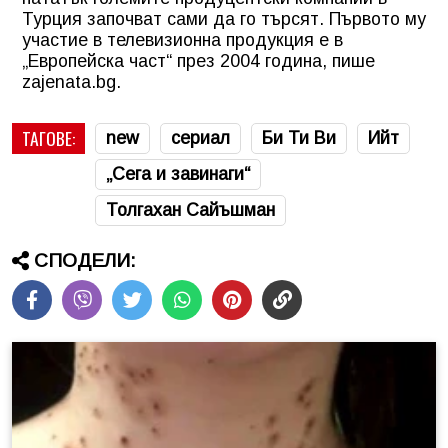
Турция започват сами да го търсят. Първото му
участие в телевизионна продукция е в
„Европейска част“ през 2004 година, пише
zajenata.bg.
ТАГОВЕ:
new
сериал
Би Ти Ви
Ийт
„Сега и завинаги“
Толгахан Сайъшман
СПОДЕЛИ: