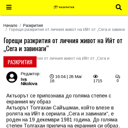
Начало
Разкрития
Горещи разкрития от личния живот на Ийт от „Сега и завинаги
Горещи разкрития от личния живот на Ийт от
„Сега и завинаги“
РАЗКРИТИЯ
Редактор:
16:04 | 28 Mar
Iva
18
1715
0
Nikolova
Актьорът се припознава до голяма степен с
екранния му образ
Актьорът Толгахан Сайъшман, който влезе в
ролята на Ийт в сериала „Сега и завинаги“, е
роден на 19 декември 1981 година. До голяма
степен Толгахан прилича на екранния си образ.