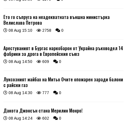
Ето го съпруга на неадекватната външна министърка
Велислава Петрова
08 Aug 15:10
2758
0
Арестуваният в Бургас наркобарон от Украйна ръководел 14
фабрики за дрога в Европейския съюз
08 Aug 14:50
609
0
Луксозният майбах на Митьо Очите опожарен заради балони
с райски газ
08 Aug 14:30
777
0
Дакота Джонсън стана Мерилин Монро!
08 Aug 14:24
602
0