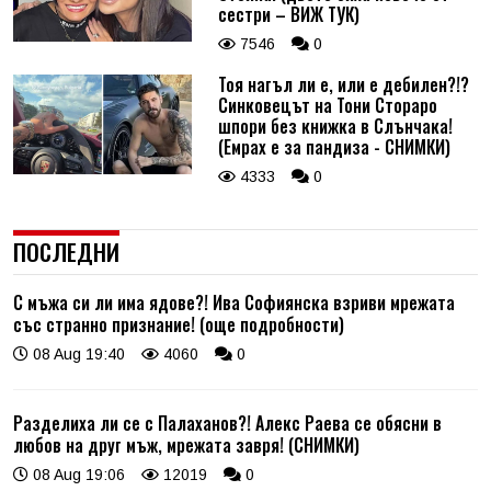
сестри – ВИЖ ТУК)
7546
0
Тоя нагъл ли е, или е дебилен?!?
Синковецът на Тони Стораро
шпори без книжка в Слънчака!
(Емрах е за пандиза - СНИМКИ)
4333
0
ПОСЛЕДНИ
С мъжа си ли има ядове?! Ива Софиянска взриви мрежата
със странно признание! (още подробности)
08 Aug 19:40
4060
0
Разделиха ли се с Палаханов?! Алекс Раева се обясни в
любов на друг мъж, мрежата завря! (СНИМКИ)
08 Aug 19:06
12019
0