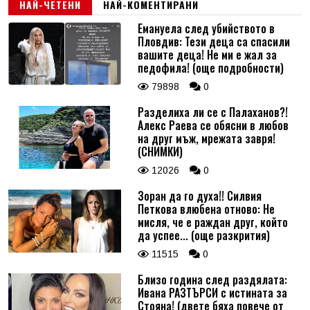
НАЙ-ЧЕТЕНИ
НАЙ-КОМЕНТИРАНИ
Емануела след убийството в
Пловдив: Тези деца са спасили
вашите деца! Не ми е жал за
педофила! (още подробности)
79898
0
Разделиха ли се с Палаханов?!
Алекс Раева се обясни в любов
на друг мъж, мрежата завря!
(СНИМКИ)
12026
0
Зоран да го духа!! Силвия
Петкова влюбена отново: Не
мисля, че е раждан друг, който
да успее... (още разкрития)
11515
0
Близо година след раздялата:
Ивана РАЗТЪРСИ с истината за
Стояна! (двете бяха повече от