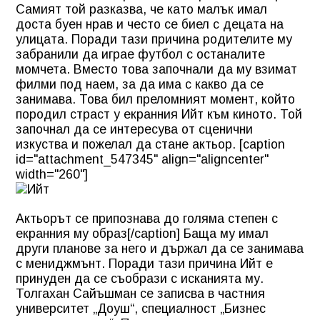
Самият той разказва, че като малък имал
доста буен нрав и често се биел с децата на
улицата. Поради тази причина родителите му
забранили да играе футбол с останалите
момчета. Вместо това започнали да му взимат
филми под наем, за да има с какво да се
занимава. Това бил преломният момент, който
породил страст у екранния Ийт към киното. Той
започнал да се интересува от сценични
изкуства и пожелал да стане актьор. [caption
id="attachment_547345" align="aligncenter"
width="260"]
Актьорът се припознава до голяма степен с
екранния му образ[/caption] Баща му имал
други планове за него и държал да се занимава
с мениджмънт. Поради тази причина Ийт е
принуден да се съобрази с исканията му.
Толгахан Сайъшман се записва в частния
университет „Доуш“, специалност „Бизнес