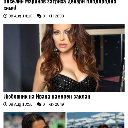
Веселин Маринов затриха декари плодородна
земя!
08 Aug 14:10
0
2093
Любовник на Ивана намерен заклан
08 Aug 13:50
0
2849