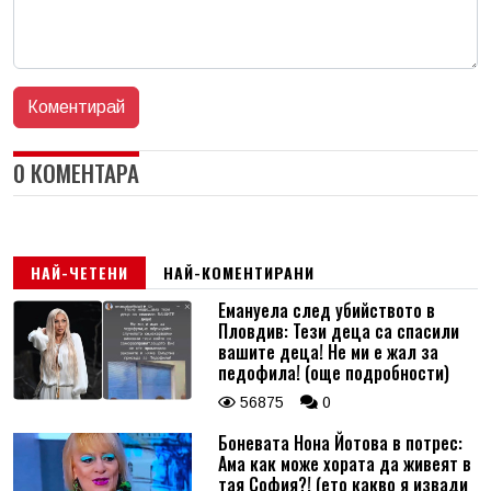
0 КОМЕНТАРА
НАЙ-ЧЕТЕНИ
НАЙ-КОМЕНТИРАНИ
Емануела след убийството в
Пловдив: Тези деца са спасили
вашите деца! Не ми е жал за
педофила! (още подробности)
56875
0
Боневата Нона Йотова в потрес:
Ама как може хората да живеят в
тая София?! (ето какво я извади