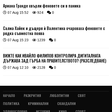
Ариана Гранде хвърли феновете си в паника
07 Aug 15:52
924
0
Салма Хайек и дъщеря ѝ Валентина очароваха феновете с
рядка съвместна поява
07 Aug 15:23
1239
0
ВИЖТЕ КАК ИВАЙЛО ФИЛИПОВ КОНТРОЛИРА ДИГИТАЛНАТА
ДЪРЖАВА ЗАД ГЪРБА НА ПРАВИТЕЛСТВОТО? (РАЗСЛЕДВАНЕ)
07 Aug 12:10
2128
0
НАЧАЛО
РАЗКРИТИЯ
ЛЮБОПИТНИ
СВЯТ
ПОЛИТИКА
КРИМИНАЛНИ
СКАНДАЛНИ
ЗДРАВОСЛОВНО
ИСТОРИЯ
КИНО
СПОРТ