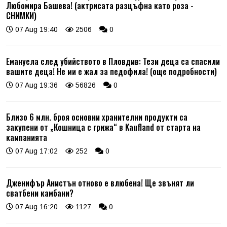
Любомира Башева! (актрисата разцъфна като роза -
СНИМКИ)
07 Aug 19:40
2506
0
Емануела след убийството в Пловдив: Тези деца са спасили
вашите деца! Не ми е жал за педофила! (още подробности)
07 Aug 19:36
56826
0
Близо 6 млн. броя основни хранителни продукти са
закупени от „Кошница с грижа“ в Kaufland от старта на
кампанията
07 Aug 17:02
252
0
Дженифър Анистън отново е влюбена! Ще звънят ли
сватбени камбани?
07 Aug 16:20
1127
0