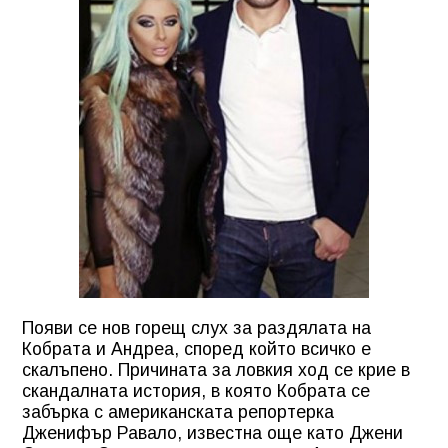
Появи се нов горещ слух за раздялата на
Кобрата и Андреа, според който всичко е
скалъпено. Причината за ловкия ход се крие в
скандалната история, в която Кобрата се
забърка с американската репортерка
Дженифър Равало, известна още като Джени