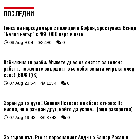
ПОСЛЕДНИ
Гонка на наркодилъри с полицаи в София, арестуваха Венци
"Белия негър" с 460 000 евро в него
08 Aug 9:04
490
0
Кобилкина ги разби: Мъжете днес се смятат за голяма
работа, но жените свършват със собствената си ръка след
секс! (ВИЖ ТУК)
07 Aug 23:54
1134
0
Зоран да го духа!! Силвия Петкова влюбена отново: Не
мисля, че е раждан друг, който да успее... (още разкрития)
07 Aug 19:43
8743
0
За първи път: Ето го порасналият Анди на Башар Рахал и