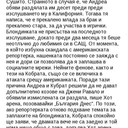
Сушито. Странното в случая е, че Андреа
обяви раздялата им десет преди преди
изслушването му в Калифорния. Тогава тя
написа, че е прекалено млада за брак и
прекалено стара, за да участва в игрички.
Блондинката не присъства на последното
изслушване, докато преди два месеца тя беше
неотлъчно до любимия си в САЩ. От момента,
в който избухна скандала с американската
репортерка, нашенката постоянно се заяжда с
нея и дори си позволява да я заплашва в
социалните мрежи. Нейните фенове, както и
тези на Кобрата, също се се включиха в
атаката срещу американката. Поради тази
причина Андреа и Кубрат решили да не дават
допълнително козове на Джени Равало и
обявили измислената си раздяла, пише Хот
арена, позовавайки „България Днес“. По този,
ако репортерката отново подхване темата за
заплахите на блондинката, Кобрата спокойно
ще заяви, че двамата вече не са заедно и той
няма нищо общо с това, допълва Хот арена,