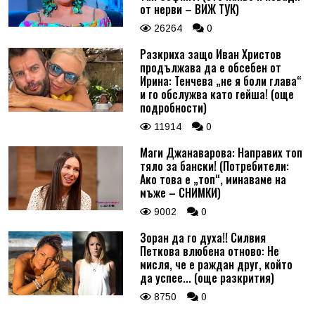
от нерви – ВИЖ ТУК)
26264
0
Разкриха защо Иван Христов
продължава да е обсебен от
Ирина: Тенчева „не я боли глава“
и го обслужва като гейша! (още
подробности)
11914
0
Маги Джанаварова: Направих топ
тяло за бански! (Потребители:
Ако това е „топ“, минаваме на
мъже – СНИМКИ)
9002
0
Зоран да го духа!! Силвия
Петкова влюбена отново: Не
мисля, че е раждан друг, който
да успее... (още разкрития)
8750
0