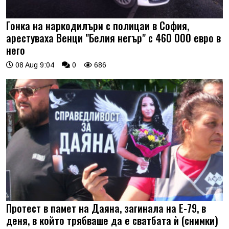
Гонка на наркодилъри с полицаи в София,
арестуваха Венци "Белия негър" с 460 000 евро в
него
08 Aug 9:04
0
686
Протест в памет на Даяна, загинала на Е-79, в
деня, в който трябваше да е сватбата ѝ (снимки)