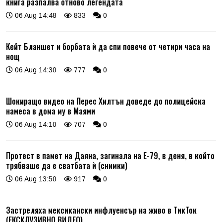
книга разпалва отново легендата
06 Aug 14:48
833
0
Кейт Бланшет и борбата ѝ да спи повече от четири часа на
нощ
06 Aug 14:30
777
0
Шокиращо видео на Перес Хилтън доведе до полицейска
намеса в дома му в Маями
06 Aug 14:10
707
0
Протест в памет на Даяна, загинала на Е-79, в деня, в който
трябваше да е сватбата ѝ (снимки)
06 Aug 13:50
917
0
Застреляха мексикански инфлуенсър на живо в ТикТок
(ЕКСКЛУЗИВНО ВИДЕО)