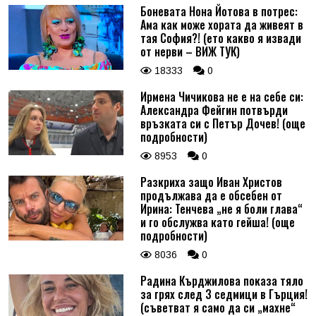
Боневата Нона Йотова в потрес:
Ама как може хората да живеят в
тая София?! (ето какво я извади
от нерви – ВИЖ ТУК)
18333
0
Ирмена Чичикова не е на себе си:
Александра Фейгин потвърди
връзката си с Петър Дочев! (още
подробности)
8953
0
Разкриха защо Иван Христов
продължава да е обсебен от
Ирина: Тенчева „не я боли глава“
и го обслужва като гейша! (още
подробности)
8036
0
Радина Кърджилова показа тяло
за грях след 3 седмици в Гърция!
(съветват я само да си „махне“