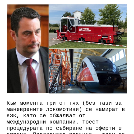
Към момента три от тях (без тази за
маневрените локомотиви) се намират в
КЗК, като се обжалват от
международни компании. Тоест
процедурата по събиране на оферти е