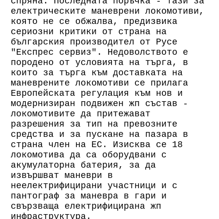
спряна. Последната поръчка - тази за
електрическите маневрени локомотиви,
която не се обжалва, предизвика
сериозни критики от страна на
българския производител от Русе
"Експрес сервиз". Недоволството е
породено от условията на търга, в
които за търга към доставката на
маневрените локомотиви се прилага
Европейската регулация към нов и
модернизиран подвижен жп състав -
локомотивите да притежават
разрешения за тип на превозните
средства и за пускане на пазара в
страна член на ЕС. Изисква се 18
локомотива да са оборудвани с
акумулаторна батерия, за да
извършват маневри в
неелектрифицирани участници и с
пантограф за маневра в гари и
свързваща електрифицирана жп
инфраструктура.