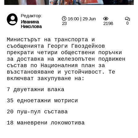
Редактор:
16:00 | 29 Jun
Иванина
23
2198
0
Николова
Министърът на транспорта и
съобщенията Георги Гвоздейков
прекрати четири обществени поръчки
за доставка на железопътен подвижен
състав по Националния план за
възстановяване и устойчивост. Те
включват закупуване на:
7 двуетажни влака
35 едноетажни мотриси
20 пуш-пул състава
18 маневрени локомотива