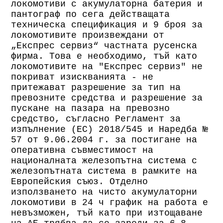
локомотиви с акумулаторна батерия и
пантограф по сега действащата
техническа спецификация и 9 броя за
локомотивите произвеждани от
„Експрес сервиз“ частната русенска
фирма. Това е необходимо, тъй като
локомотивите на "Експрес сервиз" не
покриват изискванията - не
притежават разрешение за тип на
превозните средства и разрешение за
пускане на пазара на превозно
средство, съгласно Регламент за
изпълнение (ЕС) 2018/545 и Наредба №
57 от 9.06.2004 г. за постигане на
оперативна съвместимост на
националната железопътна система с
железопътната система в рамките на
Европейския съюз. Отделно
използването на чисто акумулаторни
локомотиви в 24 ч график на работа е
невъзможен, тъй като при изтощаване