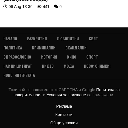
06 Aug 13:30
441
0
НАЧАЛО
РАЗКРИТИЯ
ЛЮБОПИТНИ
СВЯТ
ПОЛИТИКА
КРИМИНАЛНИ
СКАНДАЛНИ
ЗДРАВОСЛОВНО
ИСТОРИЯ
КИНО
СПОРТ
НАС НИ ЦИТИРАТ
ВИДЕО
МОДА
НОВО: СНИМКИ!
НОВО: ИНТЕРВЮТА
Този сайт е защитен от reCAPTCHA и Google
Политика за
поверителност
и
Условия за ползване
са приложени.
Реклама
Контакти
Общи условия