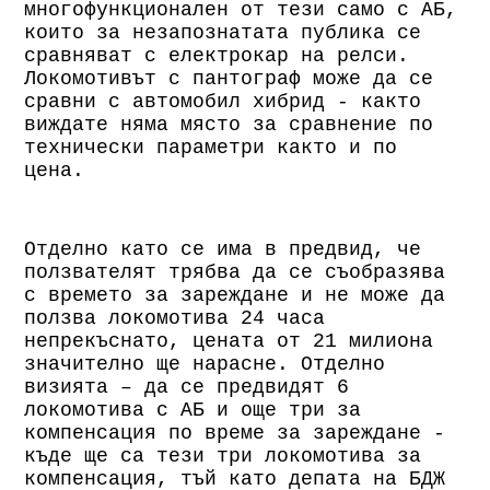
многофункционален от тези само с АБ,
които за незапознатата публика се
сравняват с електрокар на релси.
Локомотивът с пантограф може да се
сравни с автомобил хибрид - както
виждате няма място за сравнение по
технически параметри както и по
цена.
Отделно като се има в предвид, че
ползвателят трябва да се съобразява
с времето за зареждане и не може да
ползва локомотива 24 часа
непрекъснато, цената от 21 милиона
значително ще нарасне. Отделно
визията – да се предвидят 6
локомотива с АБ и още три за
компенсация по време за зареждане -
къде ще са тези три локомотива за
компенсация, тъй като депата на БДЖ