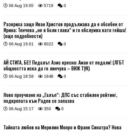
06 Aug 19:05
5719
0
Разкриха защо Иван Христов продължава да е обсебен от
Ирина: Тенчева „не я боли глава“ и го обслужва като гейша!
(още подробности)
06 Aug 19:01
8022
0
АЙ СТИГА, БЕ!! Педалът Азис кресна: Аман от педали! (ЛГБТ
общността иска да го линчува – ВИЖ ТУК)
06 Aug 18:58
1848
0
Ново проучване на „Галъп“: ДПС със стабилен рейтинг,
подкрепата към Радев се запазва
06 Aug 15:17
350
0
Тайната любов на Мерилин Монро и Франк Синатра? Нова