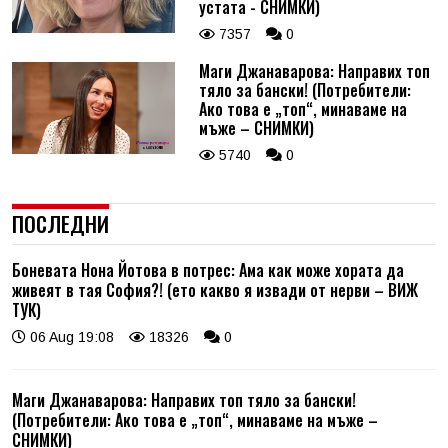
устата - СНИМКИ)
7357
0
Маги Джанаварова: Направих топ
тяло за бански! (Потребители:
Ако това е „топ“, минаваме на
мъже – СНИМКИ)
5740
0
ПОСЛЕДНИ
Боневата Нона Йотова в потрес: Ама как може хората да
живеят в тая София?! (ето какво я извади от нерви – ВИЖ
ТУК)
06 Aug 19:08
18326
0
Маги Джанаварова: Направих топ тяло за бански!
(Потребители: Ако това е „топ“, минаваме на мъже –
СНИМКИ)