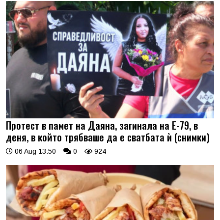
Протест в памет на Даяна, загинала на Е-79, в
деня, в който трябваше да е сватбата ѝ (снимки)
06 Aug 13:50
0
924