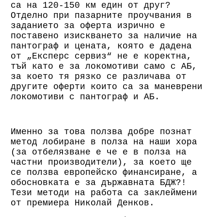
са на 120-150 км един от друг?
Отделно при пазарните проучвания в
заданието за оферта изрично е
поставено изискването за наличие на
пантограф и цената, която е дадена
от „Експерс сервиз“ не е коректна,
тъй като е за локомотиви само с АБ,
за което тя рязко се различава от
другите оферти които са за маневрени
локомотиви с пантограф и АБ.
Именно за това ползва добре познат
метод лобиране в полза на наши хора
(за отбелязване е че е в полза на
частни производители), за което ще
се ползва европейско финансиране, а
обосновката е за държавната БДЖ?!
Тези методи на работа са заклеймени
от премиера Николай Денков.