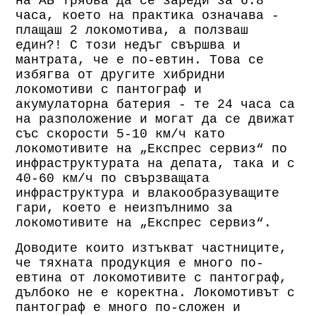
на АБ трябва да се зареди за 6.8
часа, което на практика означава -
плащаш 2 локомотива, а ползваш
един?! С този недъг свършва и
мантрата, че е по-евтин. Това се
избягва от другите хибридни
локомотиви с пантограф и
акумулаторна батерия - те 24 часа са
на разположение и могат да се движат
със скорости 5-10 км/ч като
локомотивите на „Експрес сервиз“ по
инфраструктурата на депата, така и с
40-60 км/ч по свързващата
инфраструктура и влакообразуващите
гари, което е неизпълнимо за
локомотивите на „Експрес сервиз“.
Доводите които изтъкват частниците,
че тяхната продукция е много по-
евтина от локомотивите с пантограф,
дълбоко не е коректна. Локомотивът с
пантограф е много по-сложен и