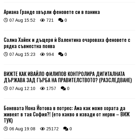
Ариана Гранде хвърли феновете си в паника
07 Aug 15:52
721
0
Салма Хайек и дъщеря ѝ Валентина очароваха феновете с
рядка съвместна поява
07 Aug 15:23
994
0
ВИЖТЕ КАК ИВАЙЛО ФИЛИПОВ КОНТРОЛИРА ДИГИТАЛНАТА
ДЪРЖАВА ЗАД ГЪРБА НА ПРАВИТЕЛСТВОТО? (РАЗСЛЕДВАНЕ)
07 Aug 12:10
1757
0
Боневата Нона Йотова в потрес: Ама как може хората да
живеят в тая София?! (ето какво я извади от нерви – ВИЖ
ТУК)
06 Aug 19:08
25172
0