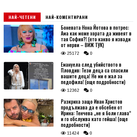
НАЙ-ЧЕТЕНИ
НАЙ-КОМЕНТИРАНИ
Боневата Нона Йотова в потрес:
Ама как може хората да живеят в
тая София?! (ето какво я извади
от нерви – ВИЖ ТУК)
25172
0
Емануела след убийството в
Пловдив: Тези деца са спасили
вашите деца! Не ми е жал за
педофила! (още подробности)
12362
0
Разкриха защо Иван Христов
продължава да е обсебен от
Ирина: Тенчева „не я боли глава“
и го обслужва като гейша! (още
подробности)
11424
0