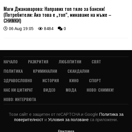
Маги Джанаварова: Направих топ тяло за бански!
(Потребители: Ако това е „топ“, минаваме на мъже –
СНИМКИ)
06 Aug 19:05
8484
0
НАЧАЛО
РАЗКРИТИЯ
ЛЮБОПИТНИ
СВЯТ
ПОЛИТИКА
КРИМИНАЛНИ
СКАНДАЛНИ
ЗДРАВОСЛОВНО
ИСТОРИЯ
КИНО
СПОРТ
НАС НИ ЦИТИРАТ
ВИДЕО
МОДА
НОВО: СНИМКИ!
НОВО: ИНТЕРВЮТА
Този сайт е защитен от reCAPTCHA и Google
Политика за
поверителност
и
Условия за ползване
са приложени.
Реклама