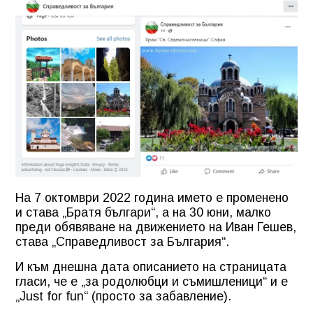
На 7 октомври 2022 година името е променено
и става „Братя българи“, а на 30 юни, малко
преди обявяване на движението на Иван Гешев,
става „Справедливост за България“.
И към днешна дата описанието на страницата
гласи, че е „за родолюбци и съмишленици“ и е
„Just for fun“ (просто за забавление).