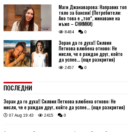
Маги Джанаварова: Направих топ
тяло за бански! (Потребители:
Ако това е „топ“, минаваме на
мъже – СНИМКИ)
8484
0
Зоран да го духа!! Силвия
Петкова влюбена отново: Не
мисля, че е раждан друг, който
да успее... (още разкрития)
2457
0
ПОСЛЕДНИ
Зоран да го духа!! Силвия Петкова влюбена отново: Не
мисля, че е раждан друг, който да успее... (още разкрития)
07 Aug 19:43
2415
0