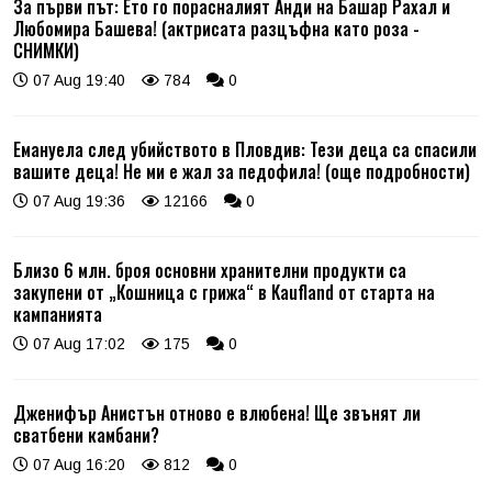
За първи път: Ето го порасналият Анди на Башар Рахал и
Любомира Башева! (актрисата разцъфна като роза -
СНИМКИ)
07 Aug 19:40
784
0
Емануела след убийството в Пловдив: Тези деца са спасили
вашите деца! Не ми е жал за педофила! (още подробности)
07 Aug 19:36
12166
0
Близо 6 млн. броя основни хранителни продукти са
закупени от „Кошница с грижа“ в Kaufland от старта на
кампанията
07 Aug 17:02
175
0
Дженифър Анистън отново е влюбена! Ще звънят ли
сватбени камбани?
07 Aug 16:20
812
0