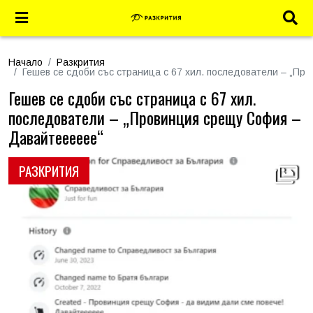
Начало
Разкрития
Гешев се сдоби със страница с 67 хил. последователи – „П
Гешев се сдоби със страница с 67 хил.
последователи – „Провинция срещу София –
Давайтееееее“
РАЗКРИТИЯ