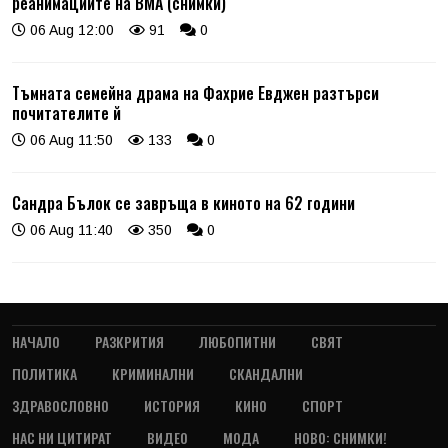
реанимациите на ВМА (снимки)
06 Aug 12:00
91
0
Тъмната семейна драма на Фахрие Евджен разтърси
почитателите й
06 Aug 11:50
133
0
Сандра Бълок се завръща в киното на 62 години
06 Aug 11:40
350
0
НАЧАЛО
РАЗКРИТИЯ
ЛЮБОПИТНИ
СВЯТ
ПОЛИТИКА
КРИМИНАЛНИ
СКАНДАЛНИ
ЗДРАВОСЛОВНО
ИСТОРИЯ
КИНО
СПОРТ
НАС НИ ЦИТИРАТ
ВИДЕО
МОДА
НОВО: СНИМКИ!