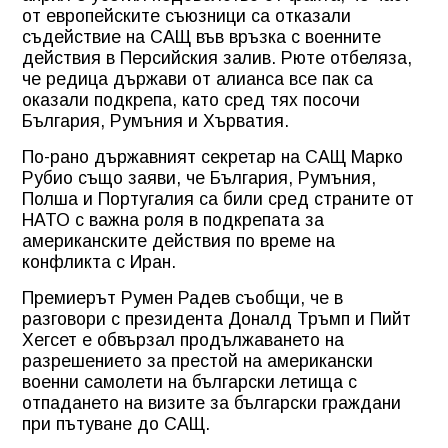
от европейските съюзници са отказали
съдействие на САЩ във връзка с военните
действия в Персийския залив. Рюте отбеляза,
че редица държави от алианса все пак са
оказали подкрепа, като сред тях посочи
България, Румъния и Хърватия.
По-рано държавният секретар на САЩ Марко
Рубио също заяви, че България, Румъния,
Полша и Португалия са били сред страните от
НАТО с важна роля в подкрепата за
американските действия по време на
конфликта с Иран.
Премиерът Румен Радев съобщи, че в
разговори с президента Доналд Тръмп и Пийт
Хегсет е обвързал продължаването на
разрешението за престой на американски
военни самолети на български летища с
отпадането на визите за български граждани
при пътуване до САЩ.