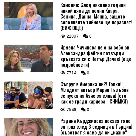
Камелия: След няколко години
никой няма да помни Киара,
Селина, Данна, Манна, защото
сополивите тийнове ще пораснат!
(ВИЖ ОЩЕ)
22897
0
Ирмена Чичикова не е на себе си:
Александра Фейгин потвърди
връзката си с Петър Дочев! (още
подробности)
7714
0
Съпруг в Америка ли?! Топки!!
Младият актьор Марио Гълъбов
се пуска на Азис за слава! (ето
как се гради кариера - СНИМКИ)
7546
0
Радина Кърджилова показа тяло
за грях след 3 седмици в Гърция!
(съветват я само да си „махне“