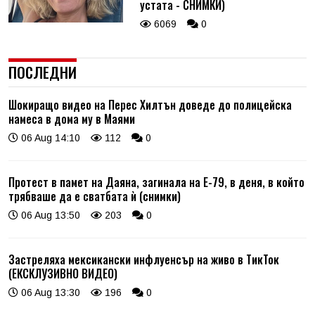
устата - СНИМКИ)
6069
0
ПОСЛЕДНИ
Шокиращо видео на Перес Хилтън доведе до полицейска
намеса в дома му в Маями
06 Aug 14:10
112
0
Протест в памет на Даяна, загинала на Е-79, в деня, в който
трябваше да е сватбата ѝ (снимки)
06 Aug 13:50
203
0
Застреляха мексикански инфлуенсър на живо в ТикТок
(ЕКСКЛУЗИВНО ВИДЕО)
06 Aug 13:30
196
0