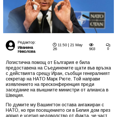
Редактор:
11:50 | 21 May
Иванина
26
903
0
Николова
Логистична помощ от България е била
предоставена на Съединените щати във връзка
с действията срещу Иран, съобщи генералният
секретар на НАТО Марк Рюте. Той направи
изявлението на пресконференция преди
заседание на външните министри от алианса в
Швеция.
По думите му Вашингтон остава ангажиран с
НАТО, но при посещението си в Белия дом през
април е усетил недоволство от факта, че част