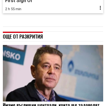
First Sign Of
2 h 55 min
ОЩЕ ОТ РАЗКРИТИЯ
Имаме въглищни централи, които ще задоволят