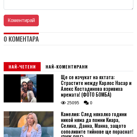
0 КОМЕНТАРА
НАЙ-ЧЕТЕНИ
НАЙ-КОМЕНТИРАНИ
Ще се изчукат на яхтата:
Страстите между Карлос Насар и
Алекс Костадинова взривиха
мрежата! (ФОТО БОМБА)
25095
0
Камелия: След няколко години
никой няма да помни Киара,
Селина, Данна, Манна, защото
сополивите тийнове ще пораснат!