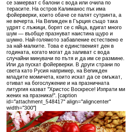
се замерват с балони с вода или очила по
терасите. На остров Калиманос пък има
фойерверки, които обаче се палят сутринта, а
не вечерта. На Великден в Гърция също така
удрят с лъжици, борят се с яйца, вдигат много
шум — въобще празнуват наистина щуро и
шумно. Най-голямото забавление естествено е
за най-малките. Това е единственият ден в
годината, когато могат да заливат с вода
случайни минувачи по пътя и да им се размине.
Или да пускат фойерверки. В други страни по
света като Русия например, на Великден
младите момичета, които искат да се омъжат,
отиват на богослужение и на празничната
литургия казват "Христос Воскресе! Изпрати ми
жених на празника!". [caption
id="attachment_548417" align="aligncenter"
width="300"]