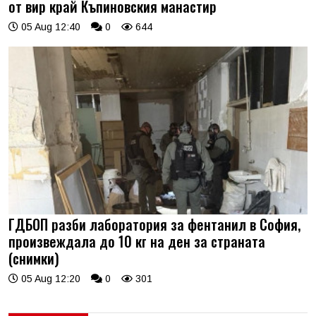
от вир край Къпиновския манастир
05 Aug 12:40
0
644
ГДБОП разби лаборатория за фентанил в София,
произвеждала до 10 кг на ден за страната
(снимки)
05 Aug 12:20
0
301