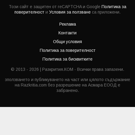
Този сайт е защитен от reCAPTCHA и Google
Политика за
поверителност
и
Условия за ползване
са приложени.
Реклама
Контакти
Общи условия
Политика за поверителност
Политика за бисквитките
© 2013 - 2026 | Разкрития.КОМ - Всички права запазени.
зползването и публикуването на част или цялото съдържание
на Razkritia.com без разрешение на Асмара ЕООД е
забранено.