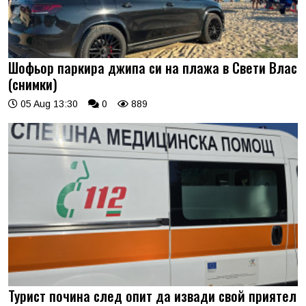
Шофьор паркира джипа си на плажа в Свети Влас
(снимки)
05 Aug 13:30
0
889
Турист почина след опит да извади свой приятел