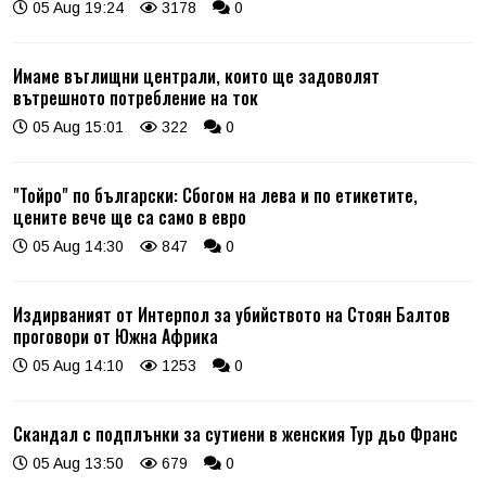
05 Aug 19:24
3178
0
Имаме въглищни централи, които ще задоволят
вътрешното потребление на ток
05 Aug 15:01
322
0
"Тойро" по български: Сбогом на лева и по етикетите,
цените вече ще са само в евро
05 Aug 14:30
847
0
Издирваният от Интерпол за убийството на Стоян Балтов
проговори от Южна Африка
05 Aug 14:10
1253
0
Скандал с подплънки за сутиени в женския Тур дьо Франс
05 Aug 13:50
679
0