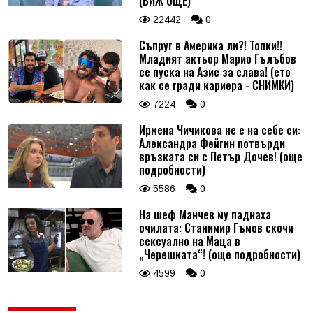
(ВИЖ ОЩЕ)
22442
0
Съпруг в Америка ли?! Топки!!
Младият актьор Марио Гълъбов
се пуска на Азис за слава! (ето
как се гради кариера - СНИМКИ)
7224
0
Ирмена Чичикова не е на себе си:
Александра Фейгин потвърди
връзката си с Петър Дочев! (още
подробности)
5586
0
На шеф Манчев му паднаха
очилата: Станимир Гъмов скочи
сексуално на Маца в
„Черешката“! (още подробности)
4599
0