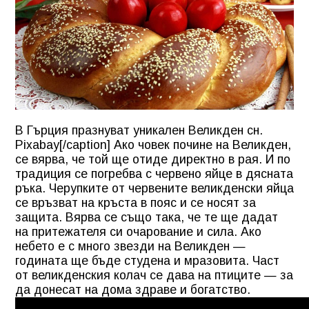
В Гърция празнуват уникален Великден сн.
Pixabay[/caption] Ако човек почине на Великден,
се вярва, че той ще отиде директно в рая. И по
традиция се погребва с червено яйце в дясната
ръка. Черупките от червените великденски яйца
се връзват на кръста в пояс и се носят за
защита. Вярва се също така, че те ще дадат
на притежателя си очарование и сила. Ако
небето е с много звезди на Великден —
годината ще бъде студена и мразовита. Част
от великденския колач се дава на птиците — за
да донесат на дома здраве и богатство.