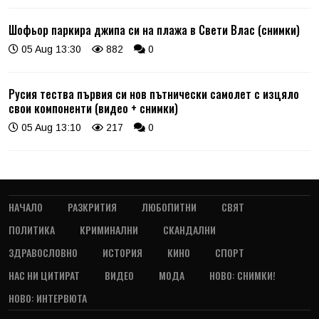
Шофьор паркира джипа си на плажа в Свети Влас (снимки)
05 Aug 13:30
882
0
Русия тества първия си нов пътнически самолет с изцяло
свои компоненти (видео + снимки)
05 Aug 13:10
217
0
НАЧАЛО
РАЗКРИТИЯ
ЛЮБОПИТНИ
СВЯТ
ПОЛИТИКА
КРИМИНАЛНИ
СКАНДАЛНИ
ЗДРАВОСЛОВНО
ИСТОРИЯ
КИНО
СПОРТ
НАС НИ ЦИТИРАТ
ВИДЕО
МОДА
НОВО: СНИМКИ!
НОВО: ИНТЕРВЮТА