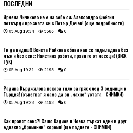
ПОСЛЕДНИ
Ирмена Чичикова не е на себе си: Александра Фейгин
потвърди връзката си с Петър Дочев! (още подробности)
05 Aug 19:34
5586
0
Ти да видиш!! Венета Райкова обяви как се подмладява без
мъж и без секс: Наистина работи, правя го от месеци! (ВИЖ
ТУК)
05 Aug 19:31
2198
0
Радина Кърджилова показа тяло за грях след 3 седмици в
Гърция! (съветват я само да си „махне“ устата - СНИМКИ)
05 Aug 19:28
4193
0
Как правят секс?! Сашо Кадиев и Чоева търкат един в друг
еднакво „бременни“ кореми! (ще паднете - СНИМКИ)