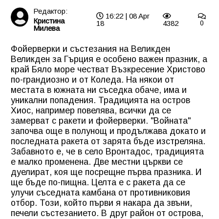
Редактор:
16:22 | 08 Apr
Кристина
18
4382
0
Милева
Фойерверки и състезания на Великден
Великден за Гърция е особено важен празник, а
край Бяло море честват Възкресение Христово
по-грандиозно и от Коледа. На някои от
местата в южната ни съседка обаче, има и
уникални попадения. Традицията на остров
Хиос, например повелява, всички да се
замерват с ракети и фойерверки. "Войната"
започва още в полунощ и продължава докато и
последната ракета от зарята бъде изстреляна.
Забавното е, че в село Вронтадос, традицията
е малко променена. Две местни църкви се
дуелират, коя ще посрещне първа празника. И
ще бъде по-пищна. Целта е с ракета да се
улучи съседната камбана от противниковия
отбор. Този, който първи я накара да звъни,
печели състезанието. В друг район от острова,