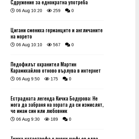
Сдружение за еднократна употреба
06 Aug 10:20
259
0
Цигани смениха германците и англичаните
на морето
06 Aug 10:10
567
0
Педофилът охранител Мартин
Карамихайлов отново върлува в интернет
06 Aug 9:50
175
0
Естрадната легенда Кичка Бодурова: Не
мога да забраня на хората да си измислят,
че имам син или любовник
06 Aug 9:30
189
0
Тежка катастрофа с руски шофьор едва