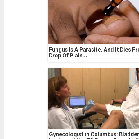
Fungus Is A Parasite, And It Dies F
Drop Of Plain...
Gynecologist in Columbus: Bladde