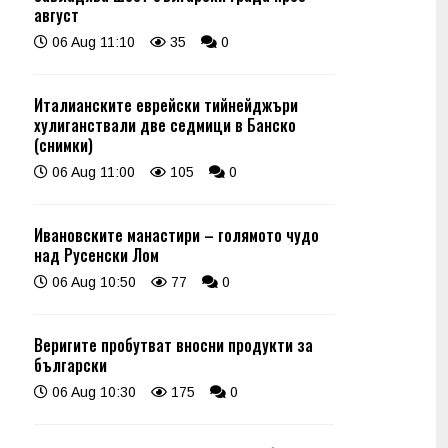
август
06 Aug 11:10
35
0
Италианските еврейски тийнейджъри
хулиганствали две седмици в Банско
(снимки)
06 Aug 11:00
105
0
Ивановските манастири – голямото чудо
над Русенски Лом
06 Aug 10:50
77
0
Веригите пробутват вносни продукти за
български
06 Aug 10:30
175
0