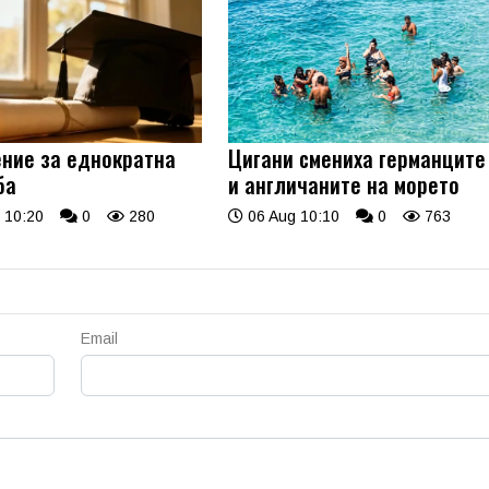
ние за еднократна
Цигани смениха германците
ба
и англичаните на морето
 10:20
0
280
06 Aug 10:10
0
763
Email