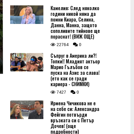
Камелия: След няколко
години никой няма да
помни Киара, Селина,
Данна, Манна, защото
сополивите тийнове ще
пораснат! (ВИЖ ОЩЕ)
22764
0
Съпруг в Америка ли?!
Топки!! Младият актьор
Марио Гълъбов се
пуска на Азис за слава!
(ето как се гради
кариера - СНИМКИ)
7427
0
Ирмена Чичикова не е
на себе си: Александра
Фейгин потвърди
връзката си с Петър
Дочев! (още
подробности)