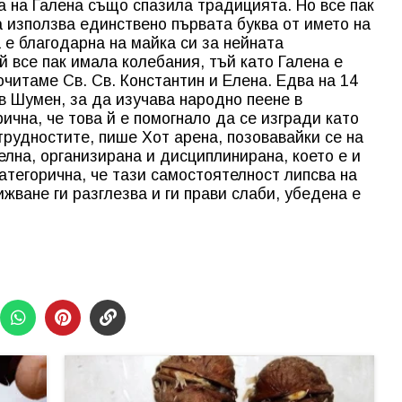
 на Галена също спазила традицията. Но все пак
а използва единствено първата буква от името на
 е благодарна на майка си за нейната
 все пак имала колебания, тъй като Галена е
почитаме Св. Св. Константин и Елена. Едва на 14
в Шумен, за да изучава народно пеене в
ична, че това й е помогнало да се изгради като
 трудностите, пише Хот арена, позовавайки се на
елна, организирана и дисциплинирана, което е и
 категорична, че тази самостоятелност липсва на
жване ги разглезва и ги прави слаби, убедена е