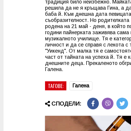
традиция било неизбежно. Майката
решила да не я кръщава Гина, а д
баба й. Към днешна дата певицата
съобразителност. Но родителката й
родена на 21 май - деня, в който 
години пайнерката заживява сама 
музикалното училище. Тя е категор
личност и да се справя с лекота с
"Уикенд". От малка тя е самостоят
част от тайната на успеха й. Тя е
днешните деца. Прекаленото обгри
Галена.
ТАГОВЕ:
Галена
СПОДЕЛИ: