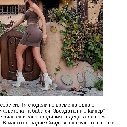
себе си. Тя сподели по време на една от
 кръстена на баба си. Звездата на „Пайнер”
 е била спазвана традицията децата да носят
. В малкото градче Смядово спазването на тази