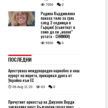
7056
0
Радина Кърджилова
показа тяло за грях
след 3 седмици в
Гърция! (съветват я
само да си „махне“
устата - СНИМКИ)
5600
0
ПОСЛЕДНИ
Арестуваха международен наркобос в наш
курорт на морето, прекарвал дрога от
Украйна към ЕС
06 Aug 11:20
63
0
Прочутият оркестър на Джузепе Верди
завладява шест български града през