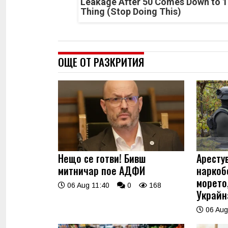
Leakage After 50 Comes Down to 1
Thing (Stop Doing This)
ОЩЕ ОТ РАЗКРИТИЯ
Нещо се готви! Бивш
Аресту
митничар пое АДФИ
наркоб
морето
06 Aug 11:40
0
168
Украйн
06 Aug