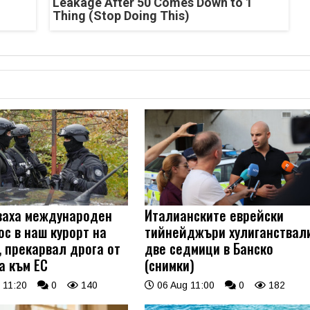
Leakage After 50 Comes Down to 1
Thing (Stop Doing This)
ваха международен
Италианските еврейски
ос в наш курорт на
тийнейджъри хулиганствал
, прекарвал дрога от
две седмици в Банско
а към ЕС
(снимки)
 11:20
0
140
06 Aug 11:00
0
182