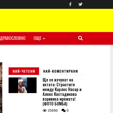
ЗДРАВОСЛОВНО
ОЩЕ
НАЙ-ЧЕТЕНИ
НАЙ-КОМЕНТИРАНИ
Ще се изчукат на
яхтата: Страстите
между Карлос Насар и
Алекс Костадинова
взривиха мрежата!
(ФОТО БОМБА)
25690
0