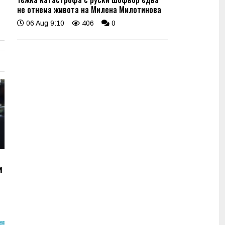
не отнема живота на Милена Милотинова
06 Aug 9:10
406
0
и